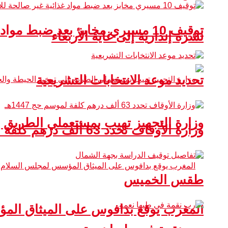
توقيف 10 مسيري مخابز بعد ضبط مواد غذائية غير صالحة للاستهلاك
نشرة إنذارية إلى غاية الأربعاء
تحديد موعد الانتخابات التشريعية
وزارة التجهيز تهيب بمستعملي الطريق 
وزارة الأوقاف تحدد 63 ألف درهم كلفة لموسم حج 1447هـ
طقس الخميس
المغرب يوقع بدافوس على الميثاق ال