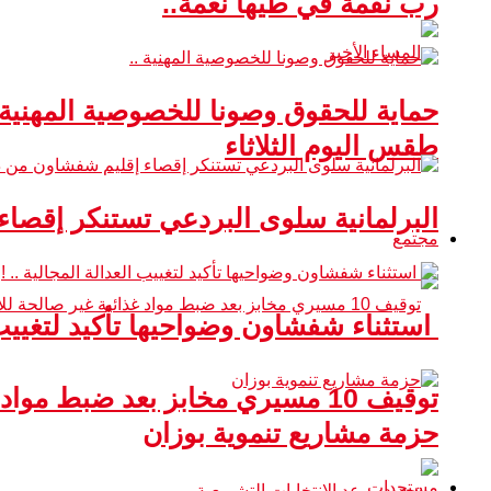
رب نقمة في طيها نعمة..
حماية للحقوق وصونا للخصوصية المهنية 
طقس اليوم الثلاثاء
البرلمانية سلوى البردعي تستنكر إقصا
مجتمع
استثناء شفشاون وضواحيها تأكيد لتغييب ا
توقيف 10 مسيري مخابز بعد ضبط مواد غذائية غير صالحة للاستهلاك
حزمة مشاريع تنموية بوزان
مستجدات