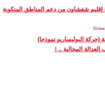
ء إقليم شفشاون من دعم المناطق المنكوبة
ة (حركة البوليساريو نموذجا)
لعدالة المجالية .. !