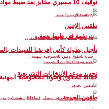
توقيف 10 مسيري مخابز بعد ضبط مواد غذائية غير صالحة للاستهلاك
طقس الإثنين
رب نقمة في طيها نعمة..
تأجيل بطولة كأس إفريقيا للسيدات بال
تحديد موعد الانتخابات التشريعية
حماية للحقوق وصونا للخصوصية المهنية 
طقس الجمعة..