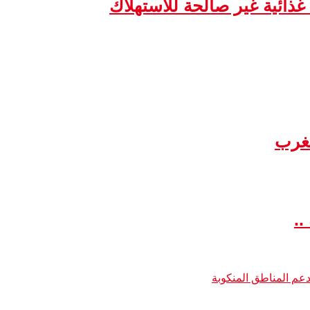
مغرب
..