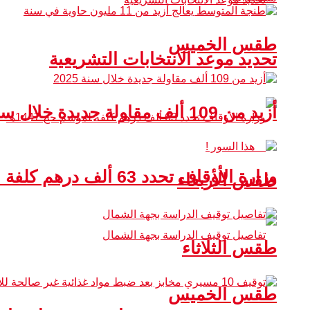
طقس الخميس
تحديد موعد الانتخابات التشريعية
أزيد من 109 ألف مقاولة جديدة خلال سنة 2025
وزارة الأوقاف تحدد 63 ألف درهم كلفة لموسم حج 1447هـ
طقس الأربعاء
طقس الثلاثاء
طقس الخميس