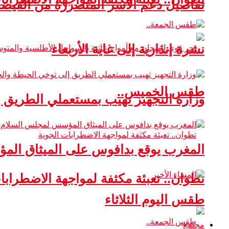
تفاصيل دعم الأسر المتضررة من الفيضا
نشرة إنذارية إلى غاية الأربعاء
طقس الخميس..
وزارة التجهيز تهيب بمستعملي الطريق 
المغرب يوقع بدافوس على الميثاق ال
تطوان.. تعبئة مكثفة لمواجهة الاضطرابا
طقس اليوم الثلاثاء
مجتمع