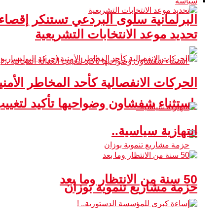
سياسة
البرلمانية سلوى البردعي تستنكر إقصا
تحديد موعد الانتخابات التشريعية
الحركات الانفصالية كأحد المخاطر الأمني
استثناء شفشاون وضواحيها تأكيد لتغييب ا
انتهازية سياسية..
50 سنة من الانتظار وما بعد
حزمة مشاريع تنموية بوزان