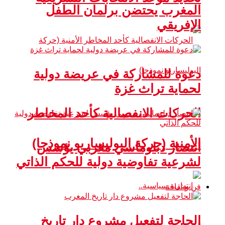
المغرب يحتضن برلمان الطفل
الإفريقي
دعوة للمشاركة في عريضة دولية
لحماية تراث غزة
الحركات الانفصالية كأحد المخاطر
الأمنية (حركة البوليساريو نموذجا)
انتصار دبلوماسي مغربي يؤسس
لشرعية تفاوضية دولية للحكم الذاتي
فن و ثقافة
الحاجة لتفعيل مشروع دار تاريخ