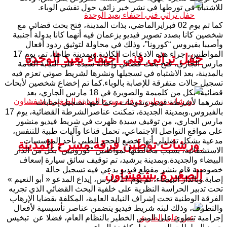
للاشتباه في تورطها في نشر خبر زائف حول تفشي الوباء.
كما تم يوم 02 فبرايرالماضي، بذات المدينة، فتح بحث قضائي مع
شخصين كانا بصدد تصوير فيديو يزعمان فيه أنهما كانا بدولة أجنبية
وأصيبا بفيروس “كورونا”، وذلك في محاولة لتوثيق ردود أفعال
المواطنين، جراء هذه الادعاءات الكاذبة.وبمدينة طاطا، تم، يوم 17
حفل تراثي فني احتفاء بعيد الوحدة
مارس الجاري، فتح بحث قضائي وإحالة سيدة على النيابة العامة
بالمدينة، بعد الاشتباه في تسجيلها ونشرها لشريط صوتي تعزم فيه
تسجيل حالات متفرقة للإصابة بالوباء.كما تم إخضاع شخصين لأبحاث
قضائية، بكل من كلميمة والصويرة في 18 مارس الجاري، بعد
نشرهما لأشرطة فيديو وتدوينات زعما فيها تسجيل إصابات
بالفيروس.وبمدينة الجديدة، تمكنت عناصرالشرطة القضائية، يوم 17
مارس الجاري، من توقيف سيدة ظهرت في شريط فيديو منشور
على مواقع التواصل الاجتماعي، تحمل قناعا وآليات طبية للتنفس،
مدعية بشكل تضليلي أنها تخضع للحجر الطبي بأحد المؤسسات
ورشات توطين فرقة مسرح المدينة
الاستشفائية، بسبب مخالطتها لمواطنين “كورونيين” بكل من الدار
البيضاء والجديدة.وبمدينة برشيد، تم توقيف سائق سيارة إسعاف
خصوصية قام بنشر مقطع فيديو يدعي فيه تسجيل حالة
الصغيرة بشفشاون
إصابة.وبالدار البيضاء، تم يوم 17 مارس، إيداع المدعو « أبو النعيم »
تحت تدبير الحراسة النظرية على خلفية البحث القضائي الذي تجريه
الفرقة الوطنية تحت إشراف النيابة العامة، المكلفة بقضايا الإرهاب
والتطرف، وذلك لبثه شريط فيديو يتضمن عناصر تأسيسية لأفعال
إجرامية تنطوي على المس الخطير بالنظام العام، فضلا عن تبخيس