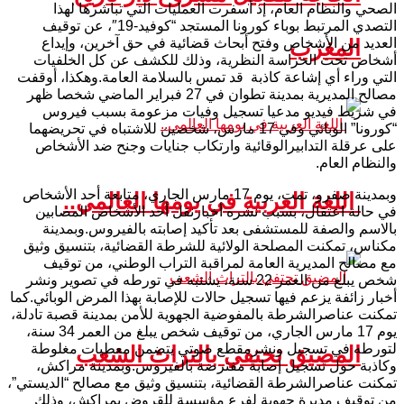
الصحي والنظام العام، إذ أسفرت العمليات التي تباشرها لهذا
التصدي المرتبط بوباء كورونا المستجد “كوفيد-19″، عن توقيف
المغرب
العديد من الأشخاص وفتح أبحاث قضائية في حق آخرين، وإيداع
أشخاص تحت الحراسة النظرية، وذلك للكشف عن كل الخلفيات
التي وراء أي إشاعة كاذبة قد تمس بالسلامة العامة.وهكذا، أوقفت
مصالح المديرية بمدينة تطوان في 27 فبراير الماضي شخصا ظهر
في شريط فيديو مدعيا تسجيل وفيات مزعومة بسبب فيروس
“كورونا” الوبائي وفي 17 مارس، شخصين للاشتباه في تحريضهما
على عرقلة التدابيرالوقائية وارتكاب جنايات وجنح ضد الأشخاص
والنظام العام.
وبمدينة صفرو، تمت، يوم 17 مارس الجاري، متابعة أحد الأشخاص
اللغة العربية في يومها العالمي..
في حالة اعتقال، بسبب نشره أخبارنقل أحد الأشخاص المصابين
بالاسم والصفة للمستشفى بعد تأكيد إصابته بالفيروس.وبمدينة
مكناس، تمكنت المصلحة الولائية للشرطة القضائية، بتنسيق وثيق
مع مصالح المديرية العامة لمراقبة التراب الوطني، من توقيف
شخص يبلغ من العمر 22 سنة، يشتبه في تورطه في تصوير ونشر
أخبار زائفة يزعم فيها تسجيل حالات للإصابة بهذا المرض الوبائي.كما
تمكنت عناصرالشرطة بالمفوضية الجهوية للأمن بمدينة قصبة تادلة،
يوم 17 مارس الجاري، من توقيف شخص يبلغ من العمر 34 سنة،
لتورطه في تسجيل ونشرمقطع صوتي يتضمن معطيات مغلوطة
المضيق تحتفي بالتراث الشعب
وكاذبة حول تسجيل إصابة مفترضة بالفيروس.وبمدينة مراكش،
تمكنت عناصرالشرطة القضائية، بتنسيق وثيق مع مصالح “الديستي”،
من توقيف مديرة جهوية لفرع مؤسسة للقروض بمراكش، وذلك