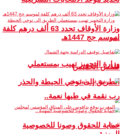
وزارة الأوقاف تحدد 63 ألف درهم كلفة
لموسم حج 1447هـ
وزارة التجهيز تهيب بمستعملي
طقس الخميس
الطريق إلى توخي الحيطة والحذر
رب نقمة في طيها نعمة..
حماية للحقوق وصونا للخصوصية
المهنية ..