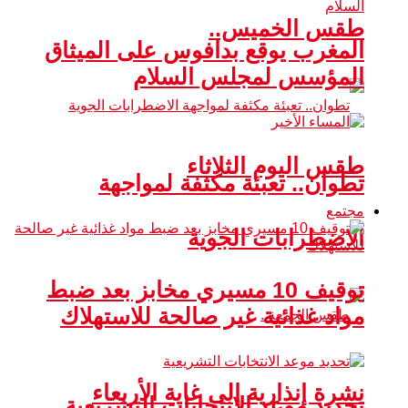
طقس الخميس..
المغرب يوقع بدافوس على الميثاق
المؤسس لمجلس السلام
طقس اليوم الثلاثاء
تطوان.. تعبئة مكثفة لمواجهة
مجتمع
الاضطرابات الجوية
توقيف 10 مسيري مخابز بعد ضبط
مواد غذائية غير صالحة للاستهلاك
نشرة إنذارية إلى غاية الأربعاء
تحديد موعد الانتخابات التشريعية