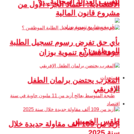
لتغييب العدالة المجالية .. !
الاقتصادية: اعتماد الجزء الأول من
مشروع قانون المالية
بأي حق تفرض رسوم تسجيل الطلبة
الموظفين ؟
حزمة مشاريع تنموية بوزان
مستجدات
المغرب يحتضن برلمان الطفل
الإفريقي
اقتصاد
طقس الخميس
أزيد من 109 ألف مقاولة جديدة خلال
سنة 2025