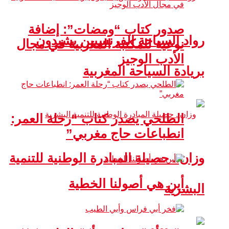
صدور كتاب “ومضات”: إضافة
رواد السياحة الفرنسيين يشيدون
نوعية للمكتبة المغربية في مجال
الأدب الوجيز
بريادة السياحة المغربية
الطلحي يصدر كتاب “رحلة العمر:
انطباعات حاج مغربي”
وزان.. حصيلة المبادرة الوطنية للتنمية
أين هي أصولنا الخطية
البشرية