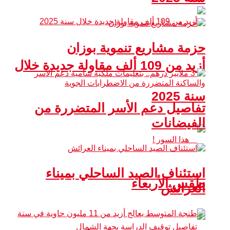
حزمة مشاريع تنموية بوزان
أزيد من 109 ألف مقاولة جديدة خلال
سنة 2025
تفاصيل دعم الأسر المتضررة من
الفيضانات
استئناف الصيد الساحلي بميناء
طقس الأربعاء
العرائش