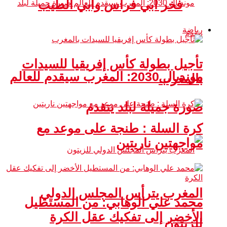
فخر أبي فراس وأبي الطيب
رياضة
تأجيل بطولة كأس إفريقيا للسيدات
مونديال 2030: المغرب سيقدم للعالم
بالمغرب
صورة جميلة لبلد يتقدم
كرة السلة : طنجة على موعد مع
مواجهتين ناريتين
المغرب يترأس المجلس الدولي
محمد علي الوهابي: من المستطيل
الأخضر إلى تفكيك عقل الكرة
للزيتون