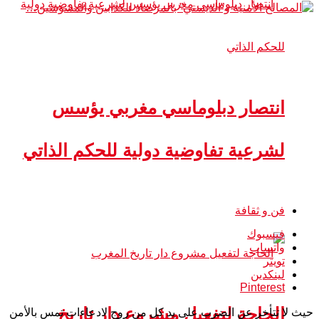
انتصار دبلوماسي مغربي يؤسس
لشرعية تفاوضية دولية للحكم الذاتي
فن و ثقافة
فيسبوك
واتساب
تويتر
لينكدين
Pinterest
الحاجة لتفعيل مشروع دار تاريخ
حيث لا تتأخر عن الضرب على يد كل من روج لادعاءات تمس بالأمن