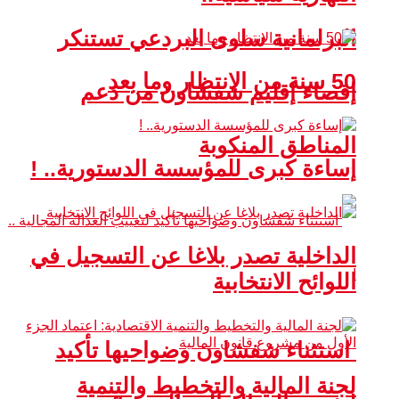
البرلمانية سلوى البردعي تستنكر
50 سنة من الانتظار وما بعد
إقصاء إقليم شفشاون من دعم
المناطق المنكوبة
إساءة كبرى للمؤسسة الدستورية.. !
الداخلية تصدر بلاغا عن التسجيل في
اللوائح الانتخابية
استثناء شفشاون وضواحيها تأكيد
لجنة المالية والتخطيط والتنمية