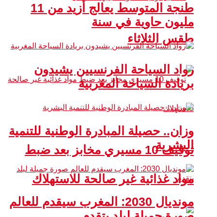
طنجة المتوسط يعالج أزيد من 11
مليون حاوية في سنة
طقس الثلاثاء
رواد السياحة الفرنسيين يشيدون
بريادة السياحة المغربية
وزان.. حصيلة المبادرة الوطنية للتنمية
البشرية
توقيف 10 مسيري مخابز بعد ضبط
مواد غذائية غير صالحة للاستهلاك
مونديال 2030: المغرب سيقدم للعالم
صورة جميلة لبلد يتقدم