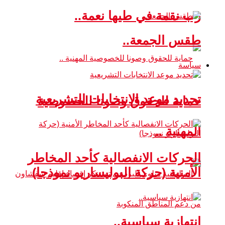
رب نقمة في طيها نعمة..
طقس الجمعة..
سياسة
تحديد موعد الانتخابات التشريعية
حماية للحقوق وصونا للخصوصية
المهنية ..
الحركات الانفصالية كأحد المخاطر
الأمنية (حركة البوليساريو نموذجا)
انتهازية سياسية..