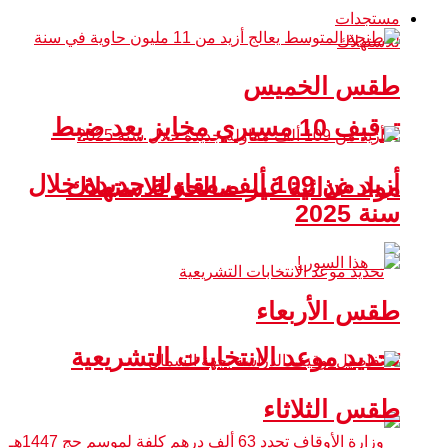
مستجدات
طقس الخميس
توقيف 10 مسيري مخابز بعد ضبط
أزيد من 109 ألف مقاولة جديدة خلال
مواد غذائية غير صالحة للاستهلاك
سنة 2025
طقس الأربعاء
تحديد موعد الانتخابات التشريعية
طقس الثلاثاء