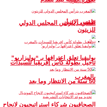
طقس الإثنين
المغرب يترأس المجلس الدولي
للزيتون
دولية
بوليفيا تعلق اعترافها بـ “بوليزاريو”
تأجيل بطولة كأس إفريقيا للسيدات
بالمغرب
50 سنة من الانتظار وما بعد
الصحافيون شركاء استراتيجيون لانجاح