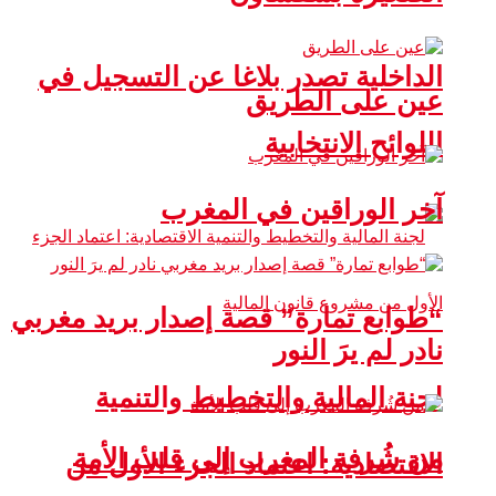
الداخلية تصدر بلاغا عن التسجيل في
عين على الطريق
اللوائح الانتخابية
آخر الوراقين في المغرب
“طوابع تمارة” قصة إصدار بريد مغربي
نادر لم يرَ النور
لجنة المالية والتخطيط والتنمية
من شُرفة المغرب إلى قلب الأمة
الاقتصادية: اعتماد الجزء الأول من