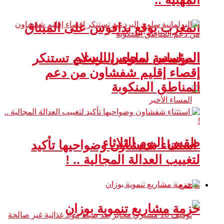
المغرب يوقع بدافوس على الميثاق
المؤسس لمجلس السلام
البرلمانية سلوى البردعي تستنكر
إقصاء إقليم شفشاون من دعم
المناطق المنكوبة
طقس اليوم الثلاثاء
استثناء شفشاون وضواحيها تأكيد
لتغييب العدالة المجالية .. !
مجتمع
حزمة مشاريع تنموية بوزان