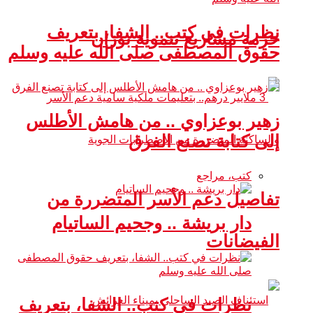
نظرات في كتب.. الشفا، بتعريف
حزمة مشاريع تنموية بوزان
حقوق المصطفى صلى الله عليه وسلم
زهير بوعزاوي .. من هامش الأطلس
إلى كتابة تصنع الفرق
كتب، مراجع
تفاصيل دعم الأسر المتضررة من
دار بريشة .. وجحيم الساتيام
الفيضانات
نظرات في كتب.. الشفا، بتعريف