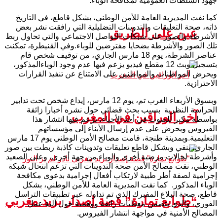
جهود السلطات العمومية لمكافحة الوباء.
كما نفت المديرية العامة للأمن الوطني، بشكل قاطع، في التاريخ
ذاته، صحة التعليقات والتدوينات التضليلية التي رافقت نشر بعض
عين على الطريق
الأشرطة والصور على شبكات التواصل الاجتماعي والتي تحاول ربط
تلك الصور والأشرطة بضحايا مفترضين للوباء.وفي القنيطرة، تمكنت
عناصر الشرطة، يوم 18 مارس الجاري، من توقيف شخص قام
بتسجيل وبث 12 مقطع فيديو يزعم فيها عدم وجود الوباءالمذكور،
ويحرض المواطنات والمواطنين على الامتناع عن تنفيذ القرارات
الاحترازية.
وبسوق الأربعاء الغرب تم، يوم 12 مارس، إيداع شخص تحت تدابير
الحراسة النظرية بسبب بحث قضائي حول نشره أخبارا زائفة
آخر الوراقين في المغرب
بواسطة مكبر للصوت في أحد الأحياء، يزعم فيها انتشار هذا
الفيروس ويحرض على عدم إرسال الأبناء إلى مؤسساتهم
التعليمية.وبمدينة طنجة، قامت مصالح الأمن الوطني يوم 17 مارس
الجاري، بنفي وبشكل قاطع تعليقات وتدوينات كاذبة ربطت بين صور
وأشرطة لحالات مرضية أخرى والوباء.من جهة أخرى، وعلى الصعيد
الوطني، نفت مصالح الأمن صحة التدوينات التي تزعم انتحال شبكة
إجرامية لصفة أطر طبية لارتكاب أفعال إجرامية بدعوى مكافحة
الوباء المذكور. كما نفت المديرية العامة للأمن الوطني، بشكل
قاطع، صحة البلاغ المفبرك الذي تم تداوله عبر تطبيقات التراسل
“طوابع تمارة” قصة إصدار بريد مغربي
الفوري، والذي يتضمن معطيات زائفة ووهمية حول آلية عمل
المصالح الأمنية في مواجهة انتشار الفيروس.