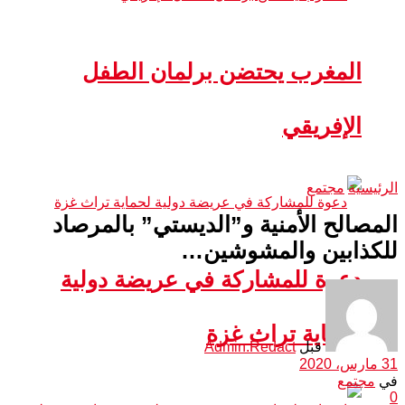
المغرب يحتضن برلمان الطفل
الإفريقي
الرئيسية
مجتمع
المصالح الأمنية و”الديستي” بالمرصاد
للكذابين والمشوشين…
دعوة للمشاركة في عريضة دولية
لحماية تراث غزة
قبل
Admin.Redact
31 مارس، 2020
في
مجتمع
0