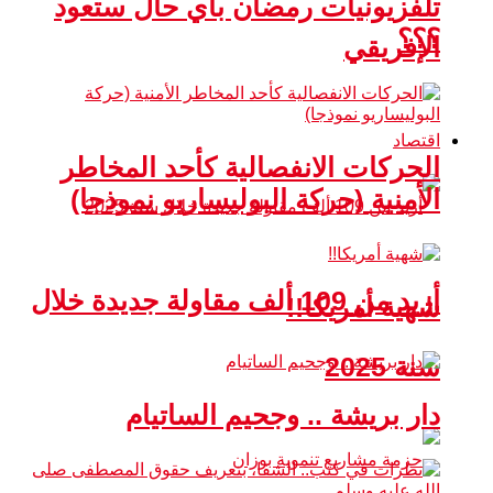
تلفزيونيات رمضان بأي حال ستعود
؟؟؟
الإفريقي
اقتصاد
الحركات الانفصالية كأحد المخاطر
الأمنية (حركة البوليساريو نموذجا)
أزيد من 109 ألف مقاولة جديدة خلال
شهية أمريكا!!
سنة 2025
دار بريشة .. وجحيم الساتيام