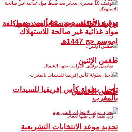
توقيف 10 مسيري مخابز بعد ضبط
وزارة الأوقاف تحدد 63 ألف درهم كلفة
مواد غذائية غير صالحة للاستهلاك
لموسم حج 1447هـ
طقس الإثنين
تأجيل بطولة كأس إفريقيا للسيدات
طقس الخميس
بالمغرب
تحديد موعد الانتخابات التشريعية