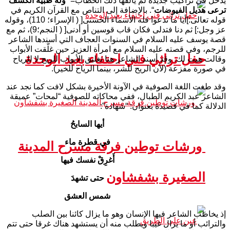
يدخل في تراكيب جديدة لم يألفها ذلك الخطاب= “
وله ظبية الكشف
ترعى هديل الفيوضات
“. بالإضافة إلى التناص مع القرآن الكريم في
قوله تعالى:]أيا ما تدعوا فله الأسماء الحسنى[ ( الإسراء؛ 110)، وقوله
عز وجل:] ثم دنا فتدلى فكان قاب قوسين أو أدنى[ ( النجم؛9)، ثم مع
قصة يوسف عليه السلام في السنوات العجاف التي أسندها الشاعر
للرجم، وفي قصته عليه السلام مع امرأة العزيز حين غلَّقت الأبواب
حفل تراثي فني احتفاء بعيد الوحدة
وقالت هيت لك. وقد أسند الشاعر هنا تغليق الأبواب للريح لا للرياح
في صورة مفزعة (لأن الريح للشر، بينما الرياح للخير).
وقد طغت اللغة الصوفية في الآونة الأخيرة بشكل لافت كما نجد عند
الشاعر عبد الكريم الطبال، ففي محاكاته للصوفية “لمحات” عميقة
الدلالة كما في قصيدة بعنوان: “شهادة”:
أيها السابحُ
في قطرة ماء
ورشات توطين فرقة مسرح المدينة
أَغرِقْ نفسك فيها
الصغيرة بشفشاون
حتى تشهدَ
شمس العشق
إذ يخاطب الشاعر فيها الإنسان وهو ما يزال كائنا بين الصلب
والترائب أو ما يزال غيبا ويطلب منه أن يستشهد هناك غرقا حتى تتم