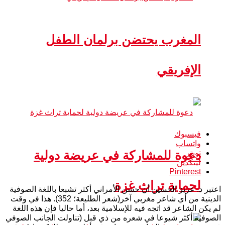
المغرب يحتضن برلمان الطفل
الإفريقي
فيسبوك
واتساب
دعوة للمشاركة في عريضة دولية
تويتر
لينكدين
Pinterest
لحماية تراث غزة
اعتبر د. عزيز الحسين أن حسن الأمراني أكثر تشبعا باللغة الصوفية
الدينية من أي شاعر مغربي آخر(شعر الطليعة؛ 352). هذا في وقت
لم يكن الشاعر قد اتجه فيه للإسلامية بعد، أما حاليا فإن هذه اللغة
الصوفية أكثر شيوعا في شعره من ذي قبل (تناولت الجانب الصوفي