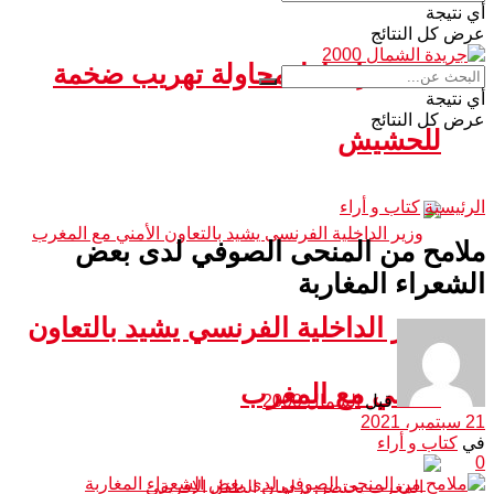
أي نتيجة
عرض كل النتائج
سبتة.. إحباط محاولة تهريب ضخمة
أي نتيجة
عرض كل النتائج
للحشيش
الرئيسية
كتاب و أراء
ملامح من المنحى الصوفي لدى بعض
الشعراء المغاربة
وزير الداخلية الفرنسي يشيد بالتعاون
الأمني مع المغرب
قبل
الشمال 2000
21 سبتمبر، 2021
في
كتاب و أراء
0