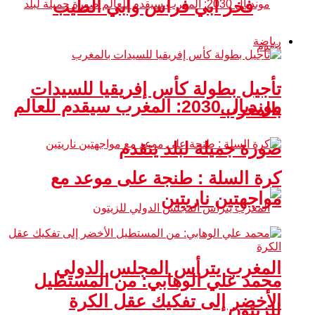
فخر أبي فراس وأبي الطيب
رياضة
تأجيل بطولة كأس إفريقيا للسيدات
مونديال 2030: المغرب سيقدم للعالم
بالمغرب
صورة جميلة لبلد يتقدم
كرة السلة : طنجة على موعد مع
مواجهتين ناريتين
المغرب يترأس المجلس الدولي
محمد علي الوهابي: من المستطيل
الأخضر إلى تفكيك عقل الكرة
للزيتون