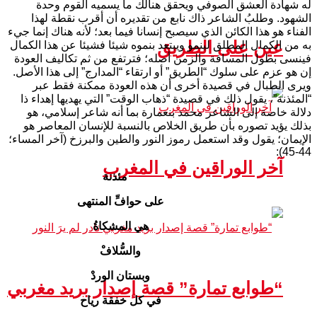
له شهادة العشق الصوفي ويحقق هنالك ما يسميه القوم وحدة
الشهود. وطلبُ الشاعر ذاك نابع من تقديره أن أقرب نقطة لهذا
الفناء هو هذا الكائن الذي سيصبح إنسانا فيما بعد؛ لأنه هناك إنما جيء
عين على الطريق
به من الكمال المطلق لينمو ويبتعد بنموه شيئا فشيئا عن هذا الكمال
فينسى بطول المسافة والزمن أصله؛ فترتفع من ثم تكاليف العودة
إن هو عزم على سلوك “الطريق” أو ارتقاء “المدارج” إلى هذا الأصل.
ويرى الطبال في قصيدة أخرى أن هذه العودة ممكنة فقط عبر
“المئذنة”، يقول ذلك في قصيدة “ذهاب الوقت” التي يهديها إهداء ذا
دلالة خاصة إلى الشاعر محمد بنعمارة بما أنه شاعر إسلامي، هو
بذلك يؤيد تصوره بأن طريق الخلاص بالنسبة للإنسان المعاصر هو
الإيمان؛ يقول وقد استعمل رموز النور والطين والبرزخ (آخر المساء؛
44-45):
آخر الوراقين في المغرب
مئذنة
على حوافِّ المنتهى
هي المشكاةُ
والسُّلافْ
وبستان الوردْ
“طوابع تمارة” قصة إصدار بريد مغربي
في كل خفقة رياح