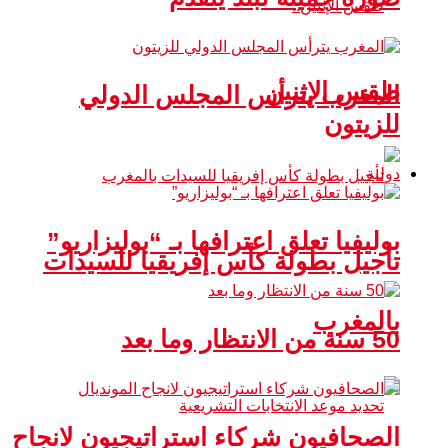
طقس الإثنين
المغرب يترأس المجلس الدولي
للزيتون
دولية
بوليفيا تعلق اعترافها بـ “بوليزاريو”
تأجيل بطولة كأس إفريقيا للسيدات
بالمغرب
50 سنة من الانتظار وما بعد
الصحافيون شركاء استراتيجيون لانجاح