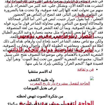
في شعره وشعري الرباوي وبنعمارة في أطروحتي للدكتوراه). وقد
انتشرت هذه اللغة الآن، وبشكل جلي، عند كثير من الشعراء، بل إن
منهم من تحولت لغته كلها إلى لغة صوفية، ولا نتحدث هنا بالضرورة
عن التناص، وإنما عن التأثر، فقد اتضح أن التناص هو “الحضور
الفعلي”، كما يقول جيرار جنيت، لنص في آخر. أما التأثر فمحاكاة
والمحاكاة أوسع من التناص، وهي محاولة الشاعر قول ما يريد قوله
على طريقة الصوفية. وبما أن لغة الشعر قريبة من لغة المتصوفة
فقد “ارتاح” لها بعض الشعراء مثل محمد بنعمارة وعبد الكريم الطبال
انتصار دبلوماسي مغربي يؤسس
ومحمد الميموني. ولعل أكثر الشعراء المغاربة توسلا لهذه اللغة،
ولكن مع تناص معقد، الشاعر أحمد بلحاج آيت وارهام، هَداه إلى ذلك
اطلاعه العميق، ومعاشرته الطويلة لأقوال وأحوال وتجارب الصوفية.
لشرعية تفاوضية دولية للحكم الذاتي
لا نريد أن ندرس هنا شعر الشاعر بقدر ما نريد أن ننبه إلى مساهماته
الشعرية الجديرة بالاهتمام. وفي موضوعنا التصوف نفتح على سبيل
المثال، مجموعته الشعرية “العبور من تحت إبط الموت” ونقرأ أول
قصيدة فيها: “النجم الغرار” ونكتفي بإيراد ما يلي منها:
فن و ثقافة
له الاسم منتشيا
وله ظبية الكشف
ترعى هديل الفيوضات
من سَكرة الصوت تنهض لحظته
الحاجة لتفعيل مشروع دار تاريخ
كيف تضمره في المرايا الهواجسُ إِنْ مَسَّهَا؟