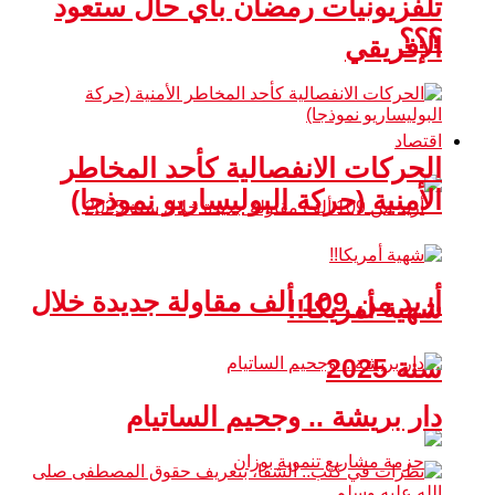
تلفزيونيات رمضان بأي حال ستعود
؟؟؟
الإفريقي
اقتصاد
الحركات الانفصالية كأحد المخاطر
الأمنية (حركة البوليساريو نموذجا)
أزيد من 109 ألف مقاولة جديدة خلال
شهية أمريكا!!
سنة 2025
دار بريشة .. وجحيم الساتيام