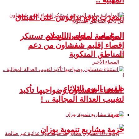
المغرب يوقع بدافوس على الميثاق
المؤسس لمجلس السلام
البرلمانية سلوى البردعي تستنكر
إقصاء إقليم شفشاون من دعم
المناطق المنكوبة
طقس اليوم الثلاثاء
استثناء شفشاون وضواحيها تأكيد
لتغييب العدالة المجالية .. !
مجتمع
حزمة مشاريع تنموية بوزان