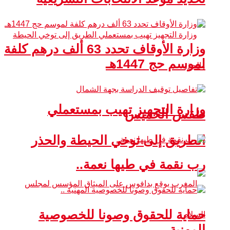
وزارة الأوقاف تحدد 63 ألف درهم كلفة
لموسم حج 1447هـ
وزارة التجهيز تهيب بمستعملي
طقس الخميس
الطريق إلى توخي الحيطة والحذر
رب نقمة في طيها نعمة..
حماية للحقوق وصونا للخصوصية
المهنية ..