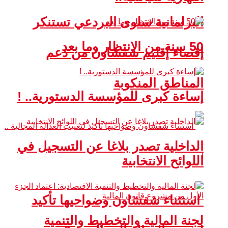
البرلمانية سلوى البردعي تستنكر
50 سنة من الانتظار وما بعد
إقصاء إقليم شفشاون من دعم
المناطق المنكوبة
إساءة كبرى للمؤسسة الدستورية.. !
الداخلية تصدر بلاغا عن التسجيل في
اللوائح الانتخابية
استثناء شفشاون وضواحيها تأكيد
لجنة المالية والتخطيط والتنمية