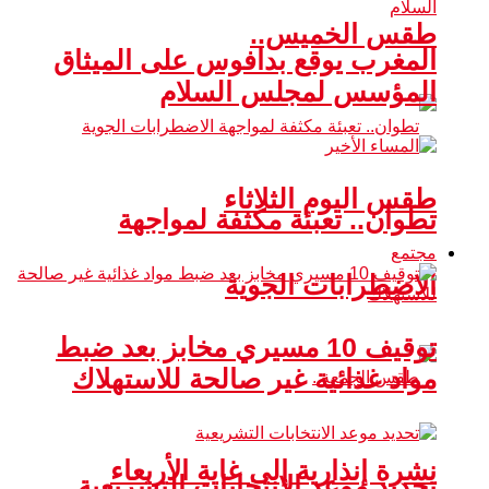
طقس الخميس..
المغرب يوقع بدافوس على الميثاق
المؤسس لمجلس السلام
طقس اليوم الثلاثاء
تطوان.. تعبئة مكثفة لمواجهة
مجتمع
الاضطرابات الجوية
توقيف 10 مسيري مخابز بعد ضبط
مواد غذائية غير صالحة للاستهلاك
نشرة إنذارية إلى غاية الأربعاء
تحديد موعد الانتخابات التشريعية