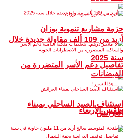
حزمة مشاريع تنموية بوزان
أزيد من 109 ألف مقاولة جديدة خلال
سنة 2025
تفاصيل دعم الأسر المتضررة من
الفيضانات
استئناف الصيد الساحلي بميناء
طقس الأربعاء
العرائش