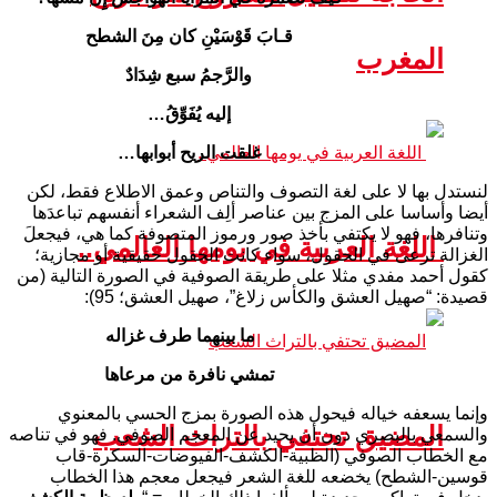
قـابَ قَوْسَيْنِ كان مِنَ الشطح
المغرب
والرَّجمُ سبع شِدَادٌ
إليه يُفَوِّقُ…
غلقت الريح أبوابها…
لنستدل بها لا على لغة التصوف والتناص وعمق الاطلاع فقط، لكن
أيضا وأساسا على المزج بين عناصر ألِف الشعراء أنفسهم تباعدَها
وتنافرها، فهو لا يكتفي بأخذ صور ورموز المتصوفة كما هي، فيجعلَ
اللغة العربية في يومها العالمي..
الغزالة ترعى في الحقول، سواء كانت الحقول حقيقية أو مجازية؛
كقول أحمد مفدي مثلا على طريقة الصوفية في الصورة التالية (من
قصيدة: “صهيل العشق والكأس زلاغ”، صهيل العشق؛ 95):
ما بينهما طرف غزاله
تمشي نافرة من مرعاها
وإنما يسعفه خياله فيحول هذه الصورة بمزج الحسي بالمعنوي
المضيق تحتفي بالتراث الشعب
والسمعي بالبصري دون أن يحيد عن المعجم الصوفي. فهو في تناصه
مع الخطاب الصوفي (الظبية-الكشف-الفيوضات-السكرة-قاب
قوسين-الشطح) يخضعه للغة الشعر فيجعل معجم هذا الخطاب