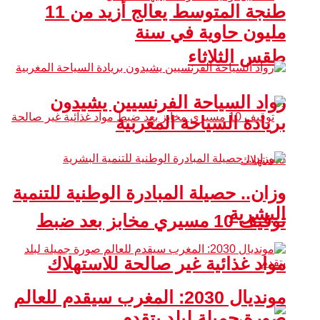
طنجة المتوسط يعالج أزيد من 11
مليون حاوية في سنة
طقس الثلاثاء
رواد السياحة الفرنسيين يشيدون
بريادة السياحة المغربية
وزان.. حصيلة المبادرة الوطنية للتنمية
البشرية
توقيف 10 مسيري مخابز بعد ضبط
مواد غذائية غير صالحة للاستهلاك
مونديال 2030: المغرب سيقدم للعالم
صورة جميلة لبلد يتقدم