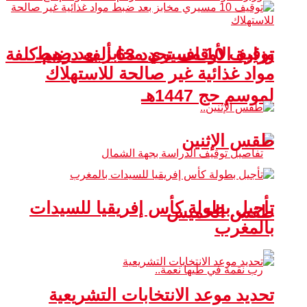
توقيف 10 مسيري مخابز بعد ضبط
وزارة الأوقاف تحدد 63 ألف درهم كلفة
مواد غذائية غير صالحة للاستهلاك
لموسم حج 1447هـ
طقس الإثنين
تأجيل بطولة كأس إفريقيا للسيدات
طقس الخميس
بالمغرب
تحديد موعد الانتخابات التشريعية