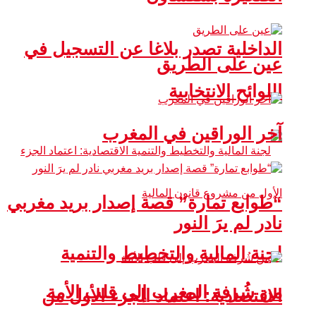
الداخلية تصدر بلاغا عن التسجيل في
عين على الطريق
اللوائح الانتخابية
آخر الوراقين في المغرب
“طوابع تمارة” قصة إصدار بريد مغربي
نادر لم يرَ النور
لجنة المالية والتخطيط والتنمية
من شُرفة المغرب إلى قلب الأمة
الاقتصادية: اعتماد الجزء الأول من