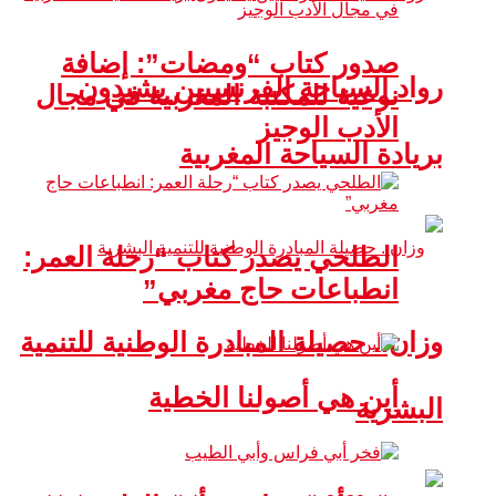
صدور كتاب “ومضات”: إضافة
رواد السياحة الفرنسيين يشيدون
نوعية للمكتبة المغربية في مجال
الأدب الوجيز
بريادة السياحة المغربية
الطلحي يصدر كتاب “رحلة العمر:
انطباعات حاج مغربي”
وزان.. حصيلة المبادرة الوطنية للتنمية
أين هي أصولنا الخطية
البشرية