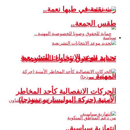
رب نقمة في طيها نعمة..
طقس الجمعة..
سياسة
تحديد موعد الانتخابات التشريعية
حماية للحقوق وصونا للخصوصية
المهنية ..
الحركات الانفصالية كأحد المخاطر
الأمنية (حركة البوليساريو نموذجا)
انتهازية سياسية..