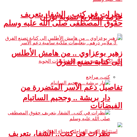
نظرات في كتب.. الشفا، بتعريف
حزمة مشاريع تنموية بوزان
حقوق المصطفى صلى الله عليه وسلم
زهير بوعزاوي .. من هامش الأطلس
إلى كتابة تصنع الفرق
كتب، مراجع
تفاصيل دعم الأسر المتضررة من
دار بريشة .. وجحيم الساتيام
الفيضانات
نظرات في كتب.. الشفا، بتعريف