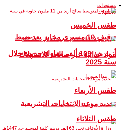
مستجدات
طقس الخميس
توقيف 10 مسيري مخابز بعد ضبط
أزيد من 109 ألف مقاولة جديدة خلال
مواد غذائية غير صالحة للاستهلاك
سنة 2025
طقس الأربعاء
تحديد موعد الانتخابات التشريعية
طقس الثلاثاء