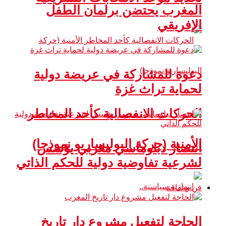
المغرب يحتضن برلمان الطفل
الإفريقي
دعوة للمشاركة في عريضة دولية
لحماية تراث غزة
الحركات الانفصالية كأحد المخاطر
الأمنية (حركة البوليساريو نموذجا)
انتصار دبلوماسي مغربي يؤسس
لشرعية تفاوضية دولية للحكم الذاتي
فن و ثقافة
الحاجة لتفعيل مشروع دار تاريخ