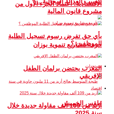
لتغييب العدالة المجالية .. !
الاقتصادية: اعتماد الجزء الأول من
مشروع قانون المالية
بأي حق تفرض رسوم تسجيل الطلبة
الموظفين ؟
حزمة مشاريع تنموية بوزان
مستجدات
المغرب يحتضن برلمان الطفل
الإفريقي
اقتصاد
طقس الخميس
أزيد من 109 ألف مقاولة جديدة خلال
سنة 2025