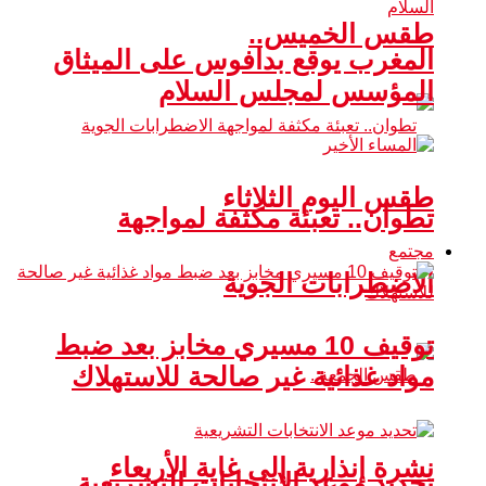
طقس الخميس..
المغرب يوقع بدافوس على الميثاق
المؤسس لمجلس السلام
طقس اليوم الثلاثاء
تطوان.. تعبئة مكثفة لمواجهة
مجتمع
الاضطرابات الجوية
توقيف 10 مسيري مخابز بعد ضبط
مواد غذائية غير صالحة للاستهلاك
نشرة إنذارية إلى غاية الأربعاء
تحديد موعد الانتخابات التشريعية