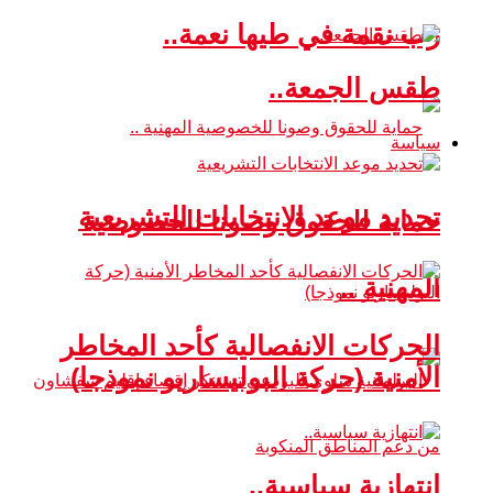
رب نقمة في طيها نعمة..
طقس الجمعة..
سياسة
تحديد موعد الانتخابات التشريعية
حماية للحقوق وصونا للخصوصية
المهنية ..
الحركات الانفصالية كأحد المخاطر
الأمنية (حركة البوليساريو نموذجا)
انتهازية سياسية..