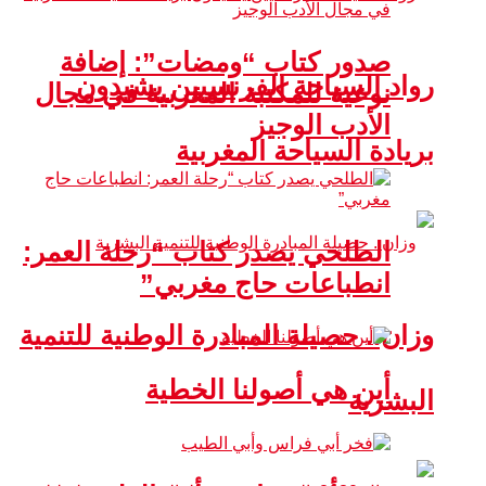
صدور كتاب “ومضات”: إضافة
رواد السياحة الفرنسيين يشيدون
نوعية للمكتبة المغربية في مجال
الأدب الوجيز
بريادة السياحة المغربية
الطلحي يصدر كتاب “رحلة العمر:
انطباعات حاج مغربي”
وزان.. حصيلة المبادرة الوطنية للتنمية
أين هي أصولنا الخطية
البشرية