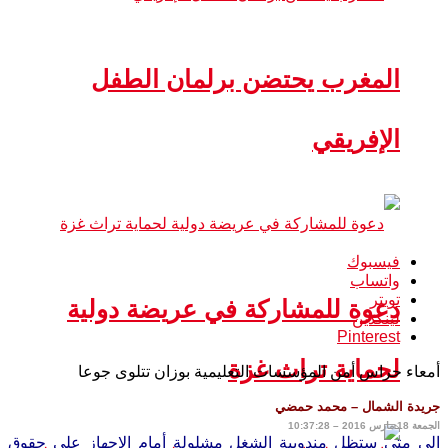
المغرب يحتضن برلمان الطفل
الإفريقي
فيسبوك
واتساب
تويتر
دعوة للمشاركة في عريضة دولية
لينكدين
Pinterest
لحماية تراث غزة
أمعاء حراس أمن المؤسسات التعليمية بوزان تتلوى جوعا
جريدة الشمال –
محمد حمضي
الجمعة 18 مارس 2016 – 10:37:28
إلى
متى ستظل مندوبية الشغل مشلولة أمام الإجهاز على حقوق