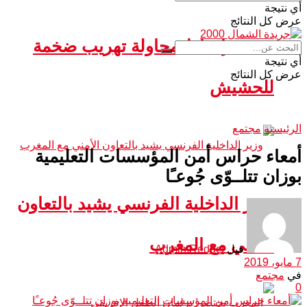
أي نتيجة
عرض كل النتائج
سبتة.. إحباط محاولة تهريب ضخمة
أي نتيجة
عرض كل النتائج
للحشيش
الرئيسية
مجتمع
أمعاء حراس أمن المؤسسات التعليمية
بوزان تتلــوّى جُوعـًا
وزير الداخلية الفرنسي يشيد بالتعاون
الأمني مع المغرب
قبل
Admin.Redact
7 مايو، 2019
في
مجتمع
0