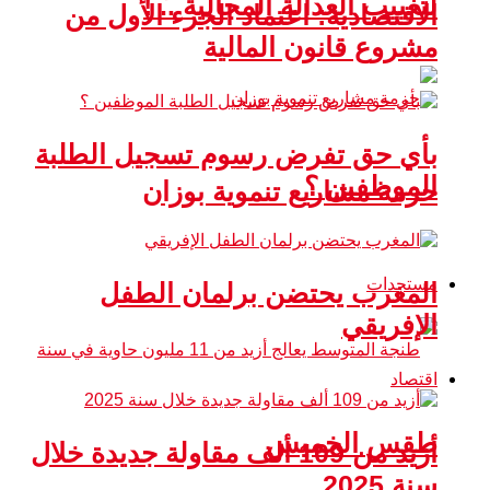
لتغييب العدالة المجالية .. !
الاقتصادية: اعتماد الجزء الأول من
مشروع قانون المالية
بأي حق تفرض رسوم تسجيل الطلبة
الموظفين ؟
حزمة مشاريع تنموية بوزان
مستجدات
المغرب يحتضن برلمان الطفل
الإفريقي
اقتصاد
طقس الخميس
أزيد من 109 ألف مقاولة جديدة خلال
سنة 2025