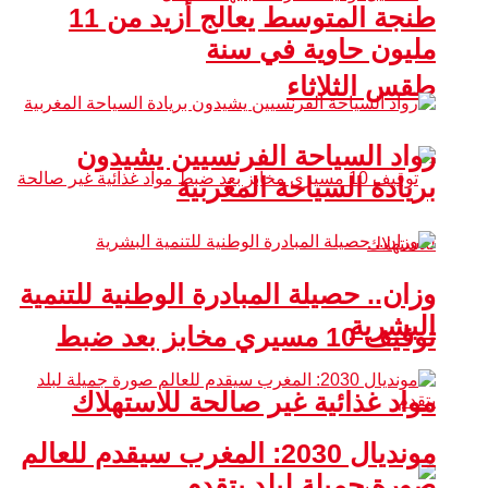
طنجة المتوسط يعالج أزيد من 11
مليون حاوية في سنة
طقس الثلاثاء
رواد السياحة الفرنسيين يشيدون
بريادة السياحة المغربية
وزان.. حصيلة المبادرة الوطنية للتنمية
البشرية
توقيف 10 مسيري مخابز بعد ضبط
مواد غذائية غير صالحة للاستهلاك
مونديال 2030: المغرب سيقدم للعالم
صورة جميلة لبلد يتقدم