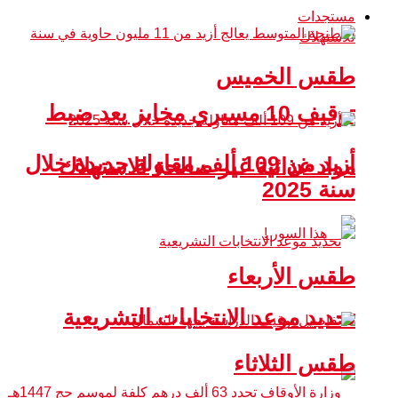
مستجدات
طقس الخميس
توقيف 10 مسيري مخابز بعد ضبط
أزيد من 109 ألف مقاولة جديدة خلال
مواد غذائية غير صالحة للاستهلاك
سنة 2025
طقس الأربعاء
تحديد موعد الانتخابات التشريعية
طقس الثلاثاء