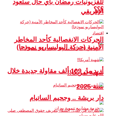
تلفزيونيات رمضان بأي حال ستعود
؟؟؟
الإفريقي
اقتصاد
الحركات الانفصالية كأحد المخاطر
الأمنية (حركة البوليساريو نموذجا)
أزيد من 109 ألف مقاولة جديدة خلال
شهية أمريكا!!
سنة 2025
دار بريشة .. وجحيم الساتيام