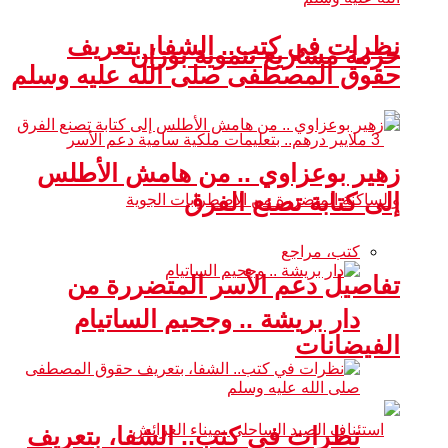
نظرات في كتب.. الشفا، بتعريف
حزمة مشاريع تنموية بوزان
حقوق المصطفى صلى الله عليه وسلم
زهير بوعزاوي .. من هامش الأطلس
إلى كتابة تصنع الفرق
كتب، مراجع
تفاصيل دعم الأسر المتضررة من
دار بريشة .. وجحيم الساتيام
الفيضانات
نظرات في كتب.. الشفا، بتعريف