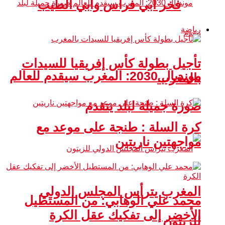
فخر أبي فراس وأبي الطيب
رياضة
تأجيل بطولة كأس إفريقيا للسيدات
مونديال 2030: المغرب سيقدم للعالم
بالمغرب
صورة جميلة لبلد يتقدم
كرة السلة : طنجة على موعد مع
مواجهتين ناريتين
المغرب يترأس المجلس الدولي
محمد علي الوهابي: من المستطيل
الأخضر إلى تفكيك عقل الكرة
للزيتون