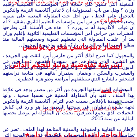
الشغيلة التي تسهر على حماية أمن المؤسسات التعليمية بإقليم
وزان ؟ وهل من باب المسؤولية أن لا تبادر أكاديمية التربية والتكوين
بالدخول على الخط ، من أجل حث المقاولة المعنية على تسوية
وضعية جيش من حراس أمن مؤسسات التعليم الثانوي بشقيه ؟ أم
أن غياب الأكاديمية له ما يبرره ؟ ‫ هذه هي الأسئلة التي يطرحها
العشرات من حراس أمن المؤسسات التعليمية الثانوية بإقليم وزان
بعد أن علقت المقاولة التي تشغلهم تسوية وضعيتهم المالية منذ
انتصار دبلوماسي مغربي يؤسس
مطلع السنة المالية الجارية ، تاركة إياهم يواجهون المجهول .
والمجهول كما صرح لذلك أكثر من حارس أمن التقت بهم الجريدة ،
هو التشريد الذي ينتظرهم حين سيجدوا أنفسهم غــــارقين في
لشرعية تفاوضية دولية للحكم الذاتي
الديون المتراكمة عليهم ، وعجزهم عن تسوية واجبات المأكل
والمشرب والسكن ، وضمان استمرار أبنائهم في متابعة دراستهم
فيلتحقوا بالشارع الذي ستتلقفهم أمراضه وظواهره الخطيرة .
‫ المعطيات التي استقتها الجريدة من أكثر من مصدر يوجد في علاقة
فن و ثقافة
بهذا الملف ، تفيد بأن المقاولة المعنية هي نفسها ضحية ، وأنها
أضحت مهددة بالإفلاس بسبب عدم التزام أكاديمية التربية والتكوين
لجهة طنجة / تطوان في نسختها القديمة بما هو وارد في كناش
التحملات الذي يجمع الطرفين ، بحيث أن المقاولة لم تتوصل بحصتها
المالية عن سنة 2015.
الإطارات النقابية والحقوقية والمدنية المتابعة لهذا الملف ، تعبر عن
الحاجة لتفعيل مشروع دار تاريخ
تضامنها مع حراس أمن المؤسسات التعليمية في هذه المحنة التي