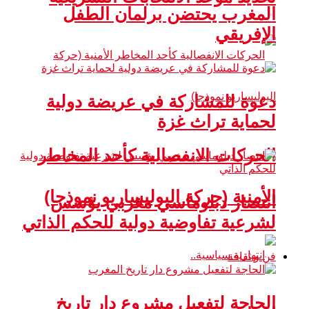
المغرب يحتضن برلمان الطفل
الإفريقي
دعوة للمشاركة في عريضة دولية
لحماية تراث غزة
الحركات الانفصالية كأحد المخاطر
الأمنية (حركة البوليساريو نموذجا)
انتصار دبلوماسي مغربي يؤسس
لشرعية تفاوضية دولية للحكم الذاتي
فن و ثقافة
الحاجة لتفعيل مشروع دار تاريخ