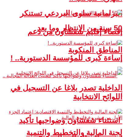
البرلمانية سلوى البردعي تستنكر
50 سنة من الانتظار وما بعد
إقصاء إقليم شفشاون من دعم
المناطق المنكوبة
إساءة كبرى للمؤسسة الدستورية.. !
الداخلية تصدر بلاغا عن التسجيل في
اللوائح الانتخابية
استثناء شفشاون وضواحيها تأكيد
لجنة المالية والتخطيط والتنمية