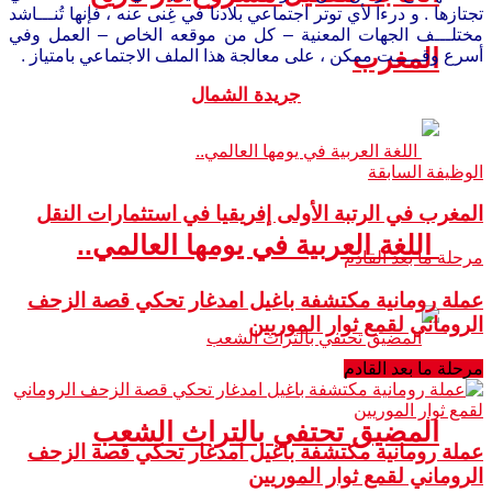
تجتازها . و درءا لأي توتر اجتماعي بلادنا في غِنى عنه ، فإنها تُنـــاشد
مختلـــف الجهات المعنية – كل من موقعه الخاص – العمل وفي
المغرب
أسرع وقـــــت ممكن ، على معالجة هذا الملف الاجتماعي بامتياز .
جريدة الشمال
الوظيفة السابقة
المغرب في الرتبة الأولى إفريقيا في استثمارات النقل
اللغة العربية في يومها العالمي..
مرحلة ما بعد القادم
عملة رومانية مكتشفة باغيل امدغار تحكي قصة الزحف
الروماني لقمع ثوار الموريين
مرحلة ما بعد القادم
المضيق تحتفي بالتراث الشعب
عملة رومانية مكتشفة باغيل امدغار تحكي قصة الزحف
الروماني لقمع ثوار الموريين