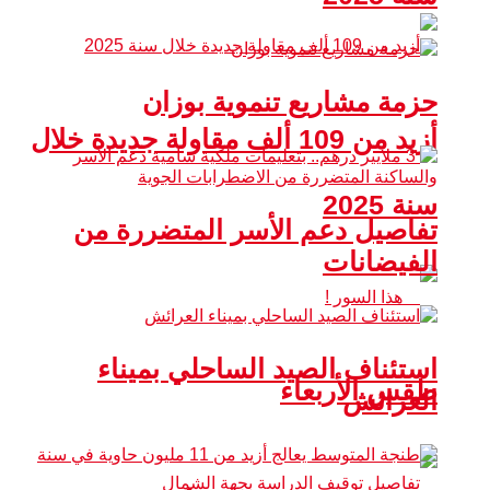
حزمة مشاريع تنموية بوزان
أزيد من 109 ألف مقاولة جديدة خلال
سنة 2025
تفاصيل دعم الأسر المتضررة من
الفيضانات
استئناف الصيد الساحلي بميناء
طقس الأربعاء
العرائش