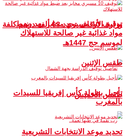
توقيف 10 مسيري مخابز بعد ضبط
وزارة الأوقاف تحدد 63 ألف درهم كلفة
مواد غذائية غير صالحة للاستهلاك
لموسم حج 1447هـ
طقس الإثنين
تأجيل بطولة كأس إفريقيا للسيدات
طقس الخميس
بالمغرب
تحديد موعد الانتخابات التشريعية