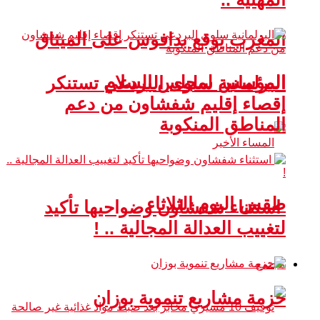
المغرب يوقع بدافوس على الميثاق
المؤسس لمجلس السلام
البرلمانية سلوى البردعي تستنكر
إقصاء إقليم شفشاون من دعم
المناطق المنكوبة
طقس اليوم الثلاثاء
استثناء شفشاون وضواحيها تأكيد
لتغييب العدالة المجالية .. !
مجتمع
حزمة مشاريع تنموية بوزان