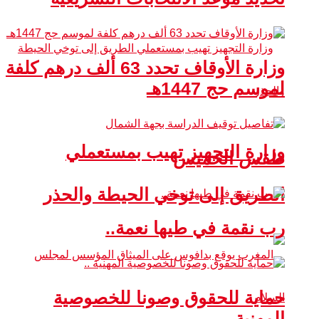
وزارة الأوقاف تحدد 63 ألف درهم كلفة
لموسم حج 1447هـ
وزارة التجهيز تهيب بمستعملي
طقس الخميس
الطريق إلى توخي الحيطة والحذر
رب نقمة في طيها نعمة..
حماية للحقوق وصونا للخصوصية
المهنية ..