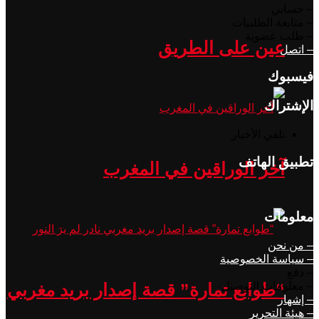
– حسابي
– متابعة الطلبيات
– طلب عضوية
عين على الطريق
– اتصل
فيسبوك
الإشتراك
تلقي الأخبار
تطبيق الهاتف
آخر الوراقين في المغرب
معلومات
– من نحن
– سياسة الخصوصية
– دفع
– معلومات التوصيل
“طوابع تمارة” قصة إصدار بريد مغربي
– إشهار
– هيئة التحرير