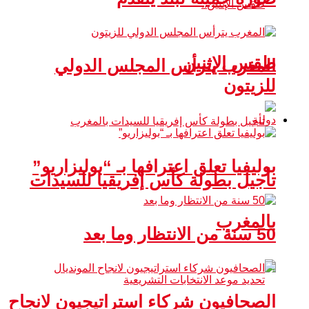
طقس الإثنين
المغرب يترأس المجلس الدولي
للزيتون
دولية
بوليفيا تعلق اعترافها بـ “بوليزاريو”
تأجيل بطولة كأس إفريقيا للسيدات
بالمغرب
50 سنة من الانتظار وما بعد
الصحافيون شركاء استراتيجيون لانجاح