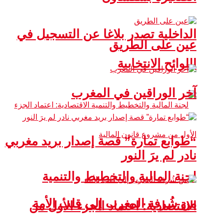
الداخلية تصدر بلاغا عن التسجيل في
عين على الطريق
اللوائح الانتخابية
آخر الوراقين في المغرب
“طوابع تمارة” قصة إصدار بريد مغربي
نادر لم يرَ النور
لجنة المالية والتخطيط والتنمية
من شُرفة المغرب إلى قلب الأمة
الاقتصادية: اعتماد الجزء الأول من