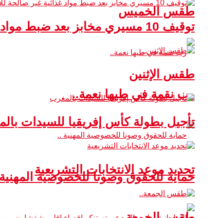
طقس الخميس
توقيف 10 مسيري مخابز بعد ضبط مواد غذائية غير صالحة للاستهلاك
طقس الإثنين
رب نقمة في طيها نعمة..
تأجيل بطولة كأس إفريقيا للسيدات بال
تحديد موعد الانتخابات التشريعية
حماية للحقوق وصونا للخصوصية المهنية 
طقس الجمعة..