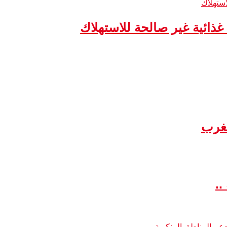
مغرب
..