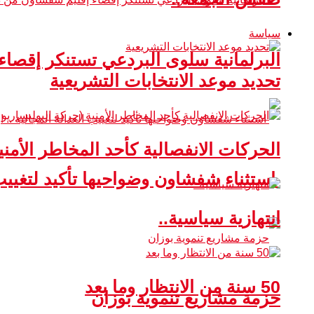
سياسة
البرلمانية سلوى البردعي تستنكر إقصا
تحديد موعد الانتخابات التشريعية
الحركات الانفصالية كأحد المخاطر الأمني
استثناء شفشاون وضواحيها تأكيد لتغييب ا
انتهازية سياسية..
50 سنة من الانتظار وما بعد
حزمة مشاريع تنموية بوزان