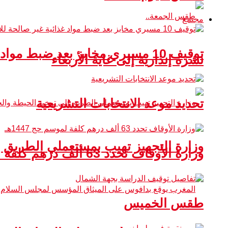
مجتمع
توقيف 10 مسيري مخابز بعد ضبط مواد غذائية غير صالحة للاستهلاك
نشرة إنذارية إلى غاية الأربعاء
تحديد موعد الانتخابات التشريعية
وزارة التجهيز تهيب بمستعملي الطريق 
وزارة الأوقاف تحدد 63 ألف درهم كلفة لموسم حج 1447هـ
طقس الخميس