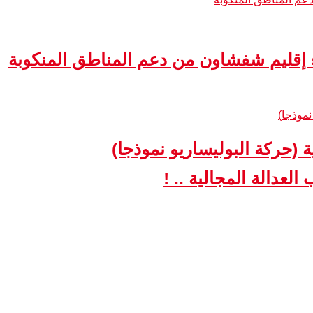
ء إقليم شفشاون من دعم المناطق المنكوبة
ة (حركة البوليساريو نموذجا)
لعدالة المجالية .. !