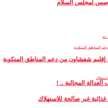
مؤسس لمجلس السلام
..
ء إقليم شفشاون من دعم المناطق المنكوبة
لعدالة المجالية .. !