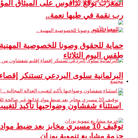
المغرب يوقع بدافوس على الميثاق ال
رب نقمة في طيها نعمة..
حماية للحقوق وصونا للخصوصية المهنية 
طقس اليوم الثلاثاء
البرلمانية سلوى البردعي تستنكر إقصا
مجتمع
استثناء شفشاون وضواحيها تأكيد لتغييب ا
توقيف 10 مسيري مخابز بعد ضبط مواد غذائية غير صالحة للاستهلاك
حزمة مشاريع تنموية بوزان