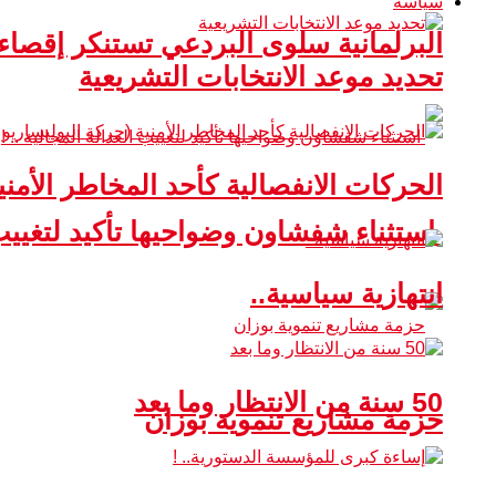
سياسة
البرلمانية سلوى البردعي تستنكر إقصا
تحديد موعد الانتخابات التشريعية
الحركات الانفصالية كأحد المخاطر الأمني
استثناء شفشاون وضواحيها تأكيد لتغييب ا
انتهازية سياسية..
50 سنة من الانتظار وما بعد
حزمة مشاريع تنموية بوزان