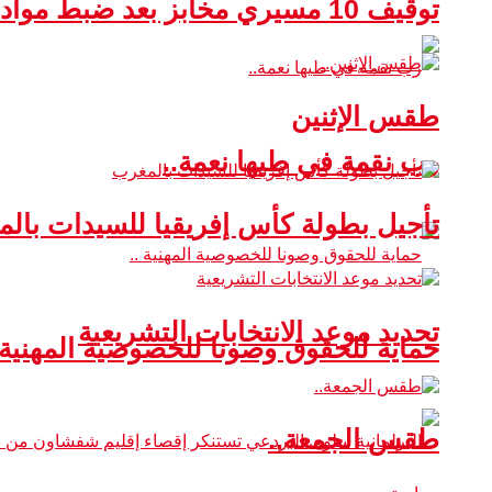
توقيف 10 مسيري مخابز بعد ضبط مواد غذائية غير صالحة للاستهلاك
طقس الإثنين
رب نقمة في طيها نعمة..
تأجيل بطولة كأس إفريقيا للسيدات بال
تحديد موعد الانتخابات التشريعية
حماية للحقوق وصونا للخصوصية المهنية 
طقس الجمعة..