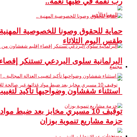
رب نقمة في طيها نعمة..
حماية للحقوق وصونا للخصوصية المهنية 
طقس اليوم الثلاثاء
البرلمانية سلوى البردعي تستنكر إقصا
مجتمع
استثناء شفشاون وضواحيها تأكيد لتغييب ا
توقيف 10 مسيري مخابز بعد ضبط مواد غذائية غير صالحة للاستهلاك
حزمة مشاريع تنموية بوزان
مستجدات