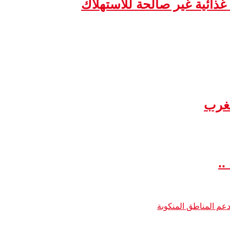
مغرب
..