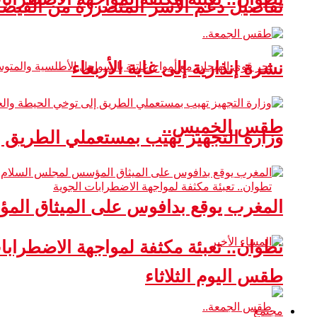
تفاصيل دعم الأسر المتضررة من الفيضا
نشرة إنذارية إلى غاية الأربعاء
طقس الخميس..
وزارة التجهيز تهيب بمستعملي الطريق 
المغرب يوقع بدافوس على الميثاق ال
تطوان.. تعبئة مكثفة لمواجهة الاضطرابا
طقس اليوم الثلاثاء
مجتمع