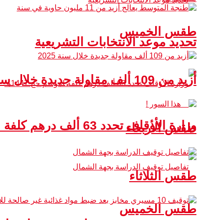
طقس الخميس
تحديد موعد الانتخابات التشريعية
أزيد من 109 ألف مقاولة جديدة خلال سنة 2025
وزارة الأوقاف تحدد 63 ألف درهم كلفة لموسم حج 1447هـ
طقس الأربعاء
طقس الثلاثاء
طقس الخميس