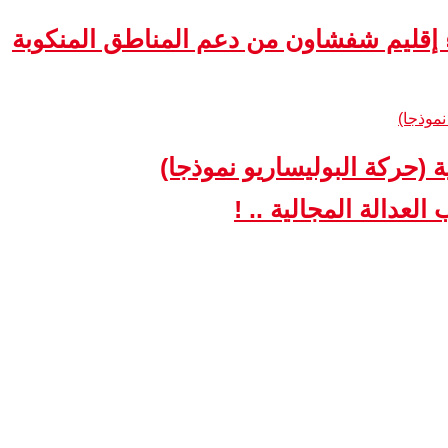
ء إقليم شفشاون من دعم المناطق المنكوبة
ة (حركة البوليساريو نموذجا)
لعدالة المجالية .. !