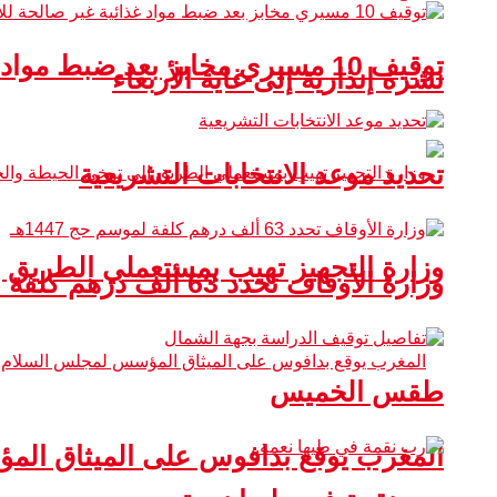
توقيف 10 مسيري مخابز بعد ضبط مواد غذائية غير صالحة للاستهلاك
نشرة إنذارية إلى غاية الأربعاء
تحديد موعد الانتخابات التشريعية
وزارة التجهيز تهيب بمستعملي الطريق 
وزارة الأوقاف تحدد 63 ألف درهم كلفة لموسم حج 1447هـ
طقس الخميس
المغرب يوقع بدافوس على الميثاق ال