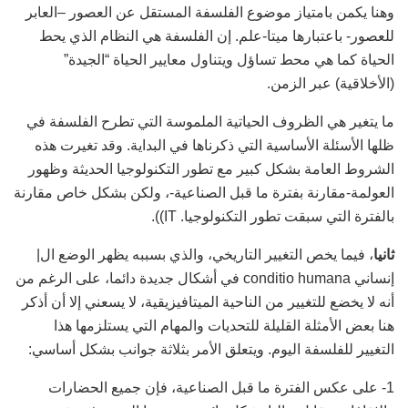
وهنا يكمن بامتياز موضوع الفلسفة المستقل عن العصور –العابر
للعصور- باعتبارها ميتا-علم. إن الفلسفة هي النظام الذي يحط
الحياة كما هي محط تساؤل ويتناول معايير الحياة “الجيدة”
(الأخلاقية) عبر الزمن.
ما يتغير هي الظروف الحياتية الملموسة التي تطرح الفلسفة في
ظلها الأسئلة الأساسية التي ذكرناها في البداية. وقد تغيرت هذه
الشروط العامة بشكل كبير مع تطور التكنولوجيا الحديثة وظهور
العولمة-مقارنة بفترة ما قبل الصناعية-، ولكن بشكل خاص مقارنة
بالفترة التي سبقت تطور التكنولوجيا. IT)).
ثانيا
، فيما يخص التغيير التاريخي، والذي بسببه يظهر الوضع ال|
إنساني conditio humana في أشكال جديدة دائما، على الرغم من
أنه لا يخضع للتغيير من الناحية الميتافيزيقية، لا يسعني إلا أن أذكر
هنا بعض الأمثلة القليلة للتحديات والمهام التي يستلزمها هذا
التغيير للفلسفة اليوم. ويتعلق الأمر بثلاثة جوانب بشكل أساسي:
1- على عكس الفترة ما قبل الصناعية، فإن جميع الحضارات