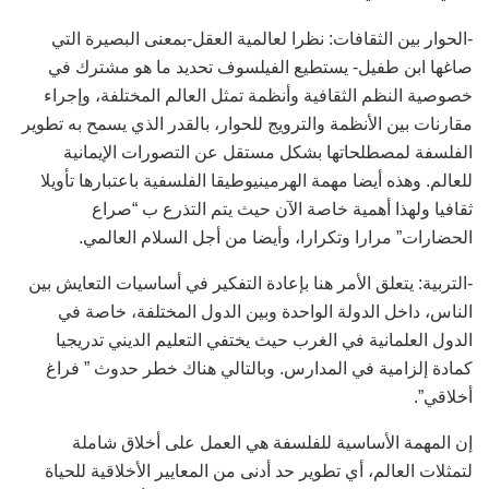
-الحوار بين الثقافات: نظرا لعالمية العقل-بمعنى البصيرة التي
صاغها ابن طفيل- يستطيع الفيلسوف تحديد ما هو مشترك في
خصوصية النظم الثقافية وأنظمة تمثل العالم المختلفة، وإجراء
مقارنات بين الأنظمة والترويج للحوار، بالقدر الذي يسمح به تطوير
الفلسفة لمصطلحاتها بشكل مستقل عن التصورات الإيمانية
للعالم. وهذه أيضا مهمة الهرمينيوطيقا الفلسفية باعتبارها تأويلا
ثقافيا ولهذا أهمية خاصة الآن حيث يتم التذرع ب “صراع
الحضارات” مرارا وتكرارا، وأيضا من أجل السلام العالمي.
-التربية: يتعلق الأمر هنا بإعادة التفكير في أساسيات التعايش بين
الناس، داخل الدولة الواحدة وبين الدول المختلفة، خاصة في
الدول العلمانية في الغرب حيث يختفي التعليم الديني تدريجيا
كمادة إلزامية في المدارس. وبالتالي هناك خطر حدوث ” فراغ
أخلاقي”.
إن المهمة الأساسية للفلسفة هي العمل على أخلاق شاملة
لتمثلات العالم، أي تطوير حد أدنى من المعايير الأخلاقية للحياة