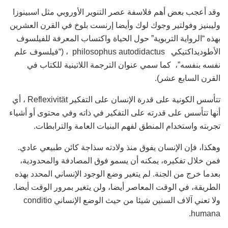
وقد أعجب بعض أهم فلاسفة عصر التنوير الأوروبي مثل اسبينوزا
وليبنيز وفولتير وجوك لوك وأيضا إرنست بلوخ في القرن العشرين
بهذه “الرواية التربوية” حول الحياة واكتساب المعرفة للفيلسوف
الأطوديداكتيكي philosophus autodidactus ، (“فيلسوف علم
نفسه بنفسه”، كما سمي عنوان الترجمة اللاتينية للكتاب في
القرن السابع عشر).
تتأسس الكونية على قدرة الإنسان على التفكير Reflexivität ، أي
أنها تتأسس على قدرته على التفكير في ذاته وفي محتوى أو أشياء
تجربته واستخدام المنطق لفهم البنيات العامة والترابطات.
وهكذا، فإن الإنسان يفوق منذ ولادته سذاجة كائن طبيعي عادي.
فمن خلال تفكيره، يمكنه أن يسمو فوق المصادفة والمحدودية،
بعدما خرج من الجنة. لم يتغير وضع الوجود الإنساني المحدد بهذه
الطريقة، في الوقت المعاصر أيضا، ولن يتغير بمرور الوقت أيضا.
ولا تعني آلاف السنين شيئا من حيث الوضع الإنساني conditio
humana.