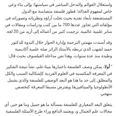
واستغلال العوالم والتدخل المباشر في سياستها؛ وإلى بناء وعي
خاص لمفهوم العدالة؛ فطور فلسفة متضامنة مع الدول
المستضعفة بأبعاد نقدية بحيث تجلت آراؤه ونظرياته وتصوراته في
مؤلفاته التي تجاوز عددها 700 ما بين كتب ودراسات ومقالات في
منابر علمية عالمية. ترجمت كثير من أعماله إلى أزيد من 20 لغة.
وقد أسندت مهمتي الترجمة وإدارة الحوار خلال الندوة للدكتور
حميد لشهب الذي تربطه بالأستاذ الزائر صلة علمية أكاديمية
وطيدة منذ عدة سنوات. وهذا نص مداخلة الفيلسوف بحيث قال:
“
أولا
، يمكن وصف الفلسفة باعتبارها ميتا-علم، نشأ نتيجة التفكير
في المعرفة المكتسبة في العلوم الفردية كإشكالية السبب والكل
والمطلق. إلى حد ما هذا هو البعد الوصفي للفلسفة والذي يشمل
الأنطولوجيا والميتافيزيقا ويفترض مسبقا المعرفة كتخصص
منهجي.
يتعلق البعد المعياري للفلسفة بمسألة ما هو جميل وما هو خير، أي
مجالات علم الجمال و، ويعتمد الدافع وراء طرح الأسئلة الفلسفية