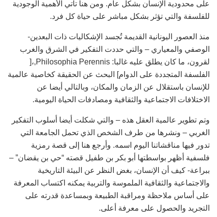
على محدودية الإنسان بشكل عام. ومن هنا تأتي الأهمية الوجودية
للفلسفة والتي تؤثر بشكل مباشر على حياة كل فرد.
منذ العصور اليونانية القديمة تُجسد الإشكاليات ذات البعدين-
الوصفي والمعياري – والتي حددت التفكير في الشرق والغرب
لقرون، ما كان يطلق عليه غالبا: Philosophia Perennis,،[
الفلسفة المتجددة على الدوام] البحث عن الحقيقة كخاصية عالمية
للإنسان باستقلال عن الزمان والمكان، وبالتالي أيضا عن
الاختلافات الاجتماعية والثقافية ومصادفات الحياة اليومية.
وتم تطوير عالمية العقل هذه – والتي شكلت أيضا أسلوب التفكير
الغربي – ونشرها من طرف الشخص الذي تحمل الجامعة التي
تدور فيها مناقشاتنا اليوم اسمه. وأرجع هنا إلى قصة رمزية
فلسفية أظهر بواسطتها أبو بكر بن طفيل قصته “حي بن يقضان” –
ببراعة- كيف أن الإنسان، بغض النظر عن البيئة التاريخية
والاجتماعية والثقافية الملموسة والتربية يمكنه اكتساب المعرفة
على أساس ملاحظة ومراقبة الطبيعة وبمساعدة قدرته على
التجريد والحصول على معرفة أعلى.