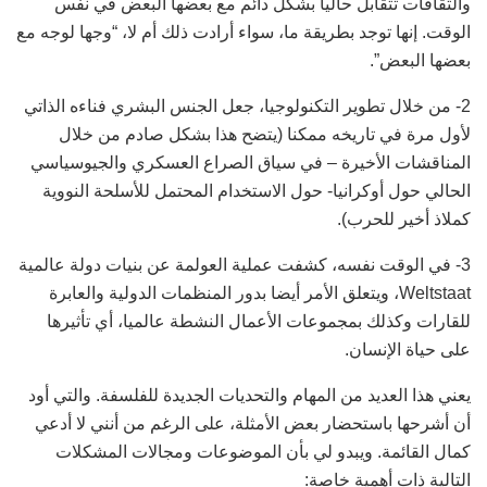
والثقافات تتقابل حاليا بشكل دائم مع بعضها البعض في نفس
الوقت. إنها توجد بطريقة ما، سواء أرادت ذلك أم لا، “وجها لوجه مع
بعضها البعض”.
2- من خلال تطوير التكنولوجيا، جعل الجنس البشري فناءه الذاتي
لأول مرة في تاريخه ممكنا (يتضح هذا بشكل صادم من خلال
المناقشات الأخيرة – في سياق الصراع العسكري والجيوسياسي
الحالي حول أوكرانيا- حول الاستخدام المحتمل للأسلحة النووية
كملاذ أخير للحرب).
3- في الوقت نفسه، كشفت عملية العولمة عن بنيات دولة عالمية
Weltstaat، ويتعلق الأمر أيضا بدور المنظمات الدولية والعابرة
للقارات وكذلك بمجموعات الأعمال النشطة عالميا، أي تأثيرها
على حياة الإنسان.
يعني هذا العديد من المهام والتحديات الجديدة للفلسفة. والتي أود
أن أشرحها باستحضار بعض الأمثلة، على الرغم من أنني لا أدعي
كمال القائمة. ويبدو لي بأن الموضوعات ومجالات المشكلات
التالية ذات أهمية خاصة: