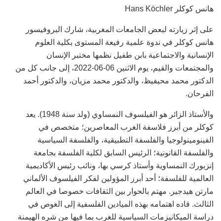
هانس كوكلر Hans Köchler
على إثر زيارته لبعض الجامعات المغربية، شارك البروفيسور
هانس كوكلر في ندوة علمية رفيعة المستوى بكلية العلوم
الإنسانية والاجتماعية بابن طفيل نظمها مختبر الإنسان
والمجتمعات والقيم، يوم الاثنين 06-06-2022، إلى جانب كل من
الدكتور محمد محيفيظ، والدكتور محمد مزيان، والدكتور أحمد
الفرحان.
والأستاذ الزائر هو الفيلسوف النمساوي (ولد سنة 1948). يعد
كوكلر من أبرز فلاسفة الغرب المعاصرين؛ متخصص في
الفينومينولوجيا والفلسفة التطبيقية، والفلسفة السياسية
والفلسفة القانونية؛ الرئيس السابق لكلية الفلسفة بجامعة
إنزبورك النمساوية وأستاذ كرسي بها، ونائب رئيس الأكاديمية
العالمية للفلسفة؛ أحد أبرز المؤولين لفكر الفيلسوف الألماني
مارتن هيدجير. مهتم بالحوار بين الثقافات خصوصا في العالم
الثالث. قاده اهتمامه بهذه الميادين الفلسفية إلى الغوص في
دراسة الميكانيزمات السياسية للغرب بما فيها من شره الهيمنة