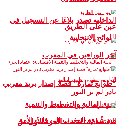
الداخلية تصدر بلاغا عن التسجيل في
عين على الطريق
اللوائح الانتخابية
آخر الوراقين في المغرب
“طوابع تمارة” قصة إصدار بريد مغربي
نادر لم يرَ النور
لجنة المالية والتخطيط والتنمية
من شُرفة المغرب إلى قلب الأمة
الاقتصادية: اعتماد الجزء الأول من