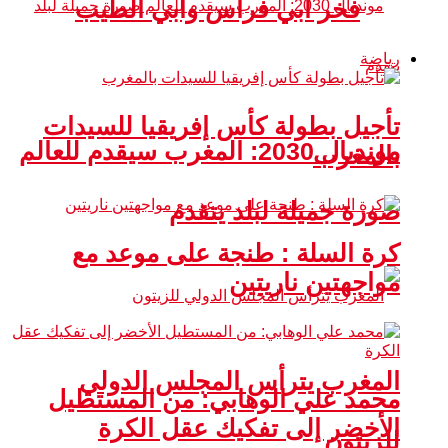
فخر أبي فراس وأبي الطيب
رياضة
تأجيل بطولة كأس إفريقيا للسيدات
مونديال 2030: المغرب سيقدم للعالم
بالمغرب
صورة جميلة لبلد يتقدم
كرة السلة : طنجة على موعد مع
مواجهتين ناريتين
المغرب يترأس المجلس الدولي
محمد علي الوهابي: من المستطيل
الأخضر إلى تفكيك عقل الكرة
للزيتون