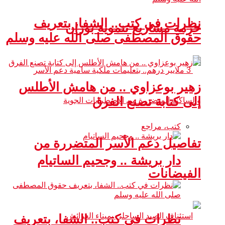
نظرات في كتب.. الشفا، بتعريف
حزمة مشاريع تنموية بوزان
حقوق المصطفى صلى الله عليه وسلم
زهير بوعزاوي .. من هامش الأطلس
إلى كتابة تصنع الفرق
كتب، مراجع
تفاصيل دعم الأسر المتضررة من
دار بريشة .. وجحيم الساتيام
الفيضانات
نظرات في كتب.. الشفا، بتعريف