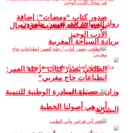
صدور كتاب “ومضات”: إضافة
رواد السياحة الفرنسيين يشيدون
نوعية للمكتبة المغربية في مجال
الأدب الوجيز
بريادة السياحة المغربية
الطلحي يصدر كتاب “رحلة العمر:
انطباعات حاج مغربي”
وزان.. حصيلة المبادرة الوطنية للتنمية
أين هي أصولنا الخطية
البشرية