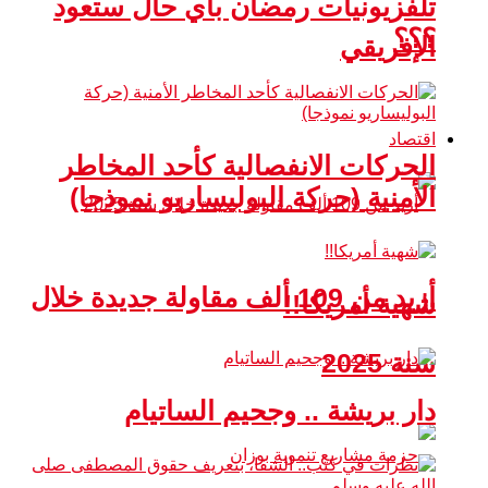
تلفزيونيات رمضان بأي حال ستعود
؟؟؟
الإفريقي
اقتصاد
الحركات الانفصالية كأحد المخاطر
الأمنية (حركة البوليساريو نموذجا)
أزيد من 109 ألف مقاولة جديدة خلال
شهية أمريكا!!
سنة 2025
دار بريشة .. وجحيم الساتيام