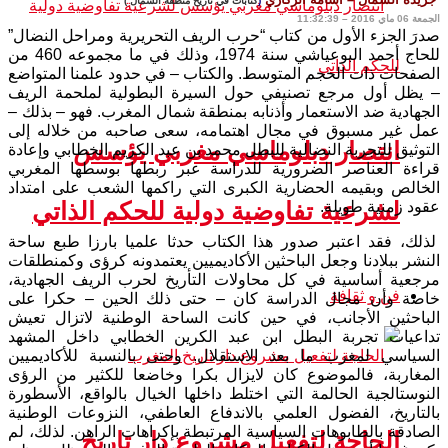
(
كتابات في تاريخ منطقة الشمال
)
الجمعة 06 ماي 2016 – 11:32:39
صدرَ الجزء الأول من كتاب “حرب الريف التحريرية ومراحل النضال”
للحاج أحمد البوعياشي سنة 1974، وذلك في ما مجموعه 460 من
الصفحات ذات الحجم المتوسط. والكتاب – في حدود علمنا المتواضع
– يظل أول مرجع تصنيفي حول السيرة البطولية لملحمة الريف
الجهادية ضد الاستعمار وأذنابه بمنطقة شمال المغرب. فهو – بذلك –
عمل غير مسبوق في مجال اهتمامه، سعى صاحبه من خلاله إلى
انتصار دبلوماسي مغربي يؤسس
التوثيق للتجربة النضالية للبطل محمد بن عبد الكريم الخطابي وإعادة
قراءة العناصر الضرورية للدراسة عبر ربطها بوسطها المغربي
الخالص وبقيمه الحضارية الكبرى التي راكمها الشعب على امتداد
لشرعية تفاوضية دولية للحكم الذاتي
عقود زمنية طويلة.
لذلك، فقد اعتبر صدور هذا الكتاب حدثا علميا بارزا طبع ساحة
النشر ببلادنا وجعل الباحثين الأكاديميين يعتمدونه كرؤى وكمنطلقات
مرجعية أساسية في كل محاولات التأريخ لحرب الريف الجهادية،
فن و ثقافة
خاصة وأن مجال الدراسة كان – حتى ذلك الحين – حكرا على
الباحثين الأجانب، في حين كانت الساحة الوطنية لاتزال تعيش
تداعيات تجربة البطل ابن عبد الكرين الخطابي داخل المشهد
السياسي لمغرب ما بعد الاستقلال. وحتى بالنسبة للأكاديميين
المغاربة، فالموضوع كان لايزال بكرا وخاضعا للكثير من الرؤى
النوستالجية الحالمة التي اختلط داخلها الخيال بالواقع، الأسطورة
بالتاريخ، الفضول العلمي بالاندفاع العاطفي، النزوعات الوطنية
الصادقة بالطابوهات السياسية المرتبطة بإكراهات الراهن. لذلك، لم
الحاجة لتفعيل مشروع دار تاريخ