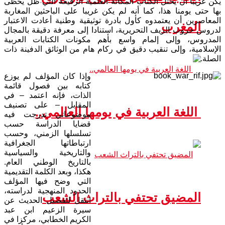
يكن غريبا أن يحتل الكتاب المكانة العلمية الرفيعة التي ظل يحظى
بها حتى يومنا هذا، كما أنه لم يكن غريبا على الباحثين المغاربة
المعاصرين أن يعتمدوه كأول بادرة توثيقية وطنية أعادت الاعتبار
المغرب
لدروس حروب الريف التحريرية، استنادا إلى معرفة دقيقة بالمجال
المدروس، وإلى إلمام واسع بأهم مكونات الكتابات العربية
الإسلامية، وإلى تنقيب دقيق في ركام هام من الوثائق الدفينة ذات
الصلة.
وإذا كان المؤلف لم يوزع
كتابه بين فصول قائمة
الذات، فإنه اعتمد – في
المقابل – على تصنيف
اللغة العربية في يومها العالمي..
موضوعاتي تدرجت فيه
قضايا الدراسة حسب
تسلسلها الزمني، وحسب
ارتباطاتها الجغرافية
والتاريخية والسياسية
بالتاريخ الوطني العام.
هكذا، وبعد الكلمة التقديمية
التي وضح فيها المؤلف
الحدود المنهجية لدراسته،
المضيق تحتفي بالتراث الشعب
انتقل لتفصيل الحديث عن
سيرة الزعيم ابن عبد
الكريم الخطابي، مركزا في