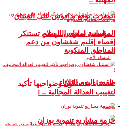
المغرب يوقع بدافوس على الميثاق
المؤسس لمجلس السلام
البرلمانية سلوى البردعي تستنكر
إقصاء إقليم شفشاون من دعم
المناطق المنكوبة
طقس اليوم الثلاثاء
استثناء شفشاون وضواحيها تأكيد
لتغييب العدالة المجالية .. !
مجتمع
حزمة مشاريع تنموية بوزان