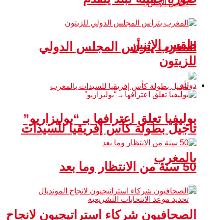
طقس الإثنين
المغرب يترأس المجلس الدولي
للزيتون
دولية
بوليفيا تعلق اعترافها بـ “بوليزاريو”
تأجيل بطولة كأس إفريقيا للسيدات
بالمغرب
50 سنة من الانتظار وما بعد
الصحافيون شركاء استراتيجيون لانجاح