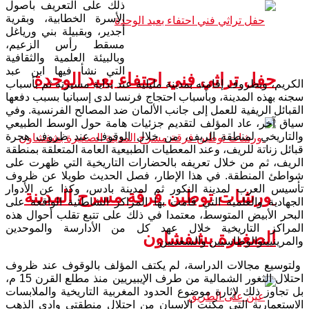
ذلك على التعريف بأصول
الأسرة الخطابية، وبقرية
أجدير، وبقبيلة بني ورياغل
مسقط رأس الزعيم،
وبالبيئة العلمية والثقافية
التي نشأ فيها ابن عبد
حفل تراثي فني احتفاء بعيد الوحدة
الكريم، وبظروف إقامته بمدينة مليلية عند بداية مسيرته ثم بأسباب
سجنه بهذه المدينة، وبأسباب احتجاج فرنسا لدى إسبانيا بسبب دفعها
القبائل الريفية للعمل إلى جانب الألمان ضد المصالح الفرنسية. وفي
سياق آخر، عاد المؤلف لتقديم جزئيات هامة حول الوسط الطبيعي
والتاريخي لمنطقة الريف، من خلال الوقوف عند ظروف هجرة
قبائل زناتة للريف، وعند المعطيات الطبيعية العامة المتعلقة بمنطقة
الريف، ثم من خلال تعريفه بالحضارات التاريخية التي ظهرت على
شواطئ المنطقة. في هذا الإطار، فصل الحديث طويلا عن ظروف
تأسيس العرب لمدينة النكور ثم لمدينة بادس، وكذا عن الأدوار
ورشات توطين فرقة مسرح المدينة
الجهادية والعلمية التي قامت بها المراكز الشاطئية الواقعة على
البحر الأبيض المتوسط، معتمدا في ذلك على تتبع تقلب أحوال هذه
المراكز التاريخية خلال عهد كل من الأدارسة والموحدين
الصغيرة بشفشاون
والمرينيينوالوطاسيين والسعديين.
ولتوسيع مجالات الدراسة، لم يكتف المؤلف بالوقوف عند ظروف
احتلال الثغور الشمالية من طرف الإيبيريين منذ مطلع القرن 15 م،
بل تجاوز ذلك لإثارة موضوع الحدود المغربية التاريخية والملابسات
الاستعمارية التي مكنت الإسبان من احتلال منطقتي وادي الذهب