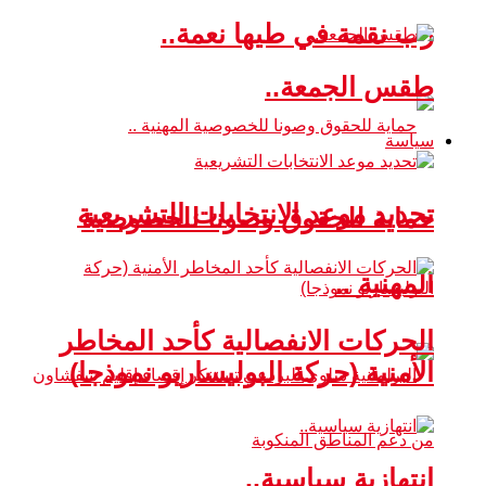
رب نقمة في طيها نعمة..
طقس الجمعة..
سياسة
تحديد موعد الانتخابات التشريعية
حماية للحقوق وصونا للخصوصية
المهنية ..
الحركات الانفصالية كأحد المخاطر
الأمنية (حركة البوليساريو نموذجا)
انتهازية سياسية..