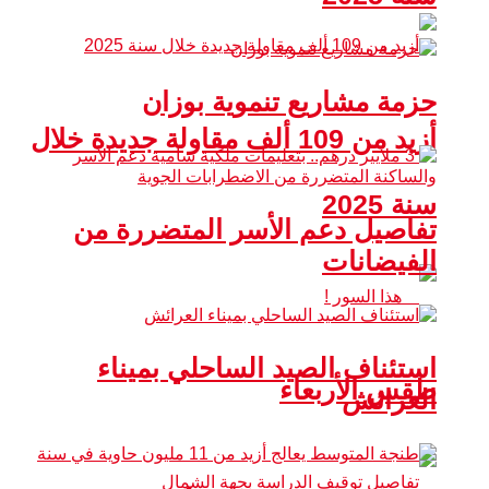
حزمة مشاريع تنموية بوزان
أزيد من 109 ألف مقاولة جديدة خلال
سنة 2025
تفاصيل دعم الأسر المتضررة من
الفيضانات
استئناف الصيد الساحلي بميناء
طقس الأربعاء
العرائش