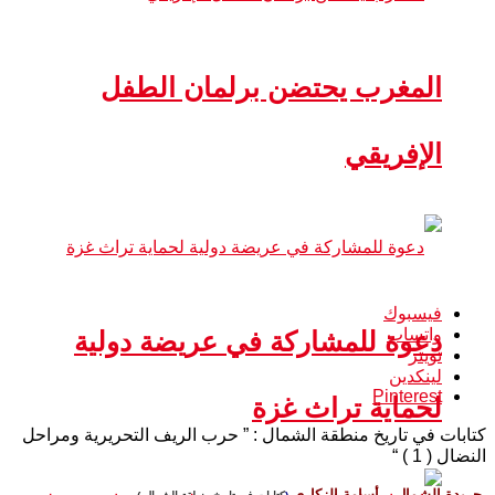
المغرب يحتضن برلمان الطفل
الإفريقي
فيسبوك
واتساب
دعوة للمشاركة في عريضة دولية
تويتر
لينكدين
Pinterest
لحماية تراث غزة
كتابات في تاريخ منطقة الشمال : ” حرب الريف التحريرية ومراحل
النضال ( 1 ) “
جريدة الشمال –
أسامة الزكاري