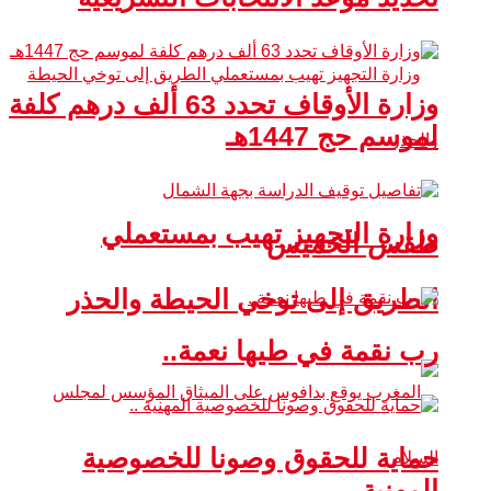
وزارة الأوقاف تحدد 63 ألف درهم كلفة
لموسم حج 1447هـ
وزارة التجهيز تهيب بمستعملي
طقس الخميس
الطريق إلى توخي الحيطة والحذر
رب نقمة في طيها نعمة..
حماية للحقوق وصونا للخصوصية
المهنية ..