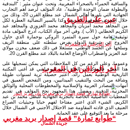
والساقية الحمراء بالصحراء المغربية. وتحت عنوان مثير : “البندقية
والبطولة ضمان الوحدة الوطنية”، عاد المؤلف لرصد أهم التجارب
الجهادية التي بلورها أهالي الشمال عند مطلع القرن 20، وذلك من
عين على الطريق
خلال التعريف بطرقهم الحربية، وكذا بالسير النضالية العطرة لكل
من المجاهد محمد أمزيان والمجاهد محمد العزوزي والمجاهد عبد
الكريم الخطابي ( الأب ). وفي آخر مواد الكتاب، أدرج المؤلف مادة
توثيقية هامة حول سيرة المتمرد الروكي بوحمارة الذي حاول
الخروج عن شرعية الدولة بفرض سلطته على منطقة الريف
وسلخها عن الجسد الوطني، مستغلا في ذلك ضعف مخزن مولاي
عبد العزيز واضطراب الأوضاع العامة بالبلاد عند مطلع القرن 20.
وعموما، وعلى الرغم من كل الملاحظات التي يمكن تسجيلها على
آخر الوراقين في المغرب
هذا العمل، فالمؤكد أن الحاج أحمد البوعياشي قد أغنى المكتبة
التاريخية الوطنية بعمل رائد، اعتبر حصيلة ثرية لسنوات طويلة
وشاقة من البحث والتنقيب الميدانيين، ومن التفحص العميق في
أمهات المصادر العربية والإسلامية والمخطوطات المحلية والوثائق
المخزنية الدفينة. وبفضل هذا المجهود نجح المؤلف في تقديم
المعطيات التأصيلية الخاصة بالتجربة الجهادية للبطل محمد بن عبد
الكريم، الشيء الذي اعتبر مفتاحا لفهم خبايا وحيثيات الصراع
العنيف الذي قادته المقاومة ضد الاحتلال الأجنبي في الشمال خلال
مرحلة ما بعد التوقيع على عقد الحماية.
“طوابع تمارة” قصة إصدار بريد مغربي
جريدة الشمال