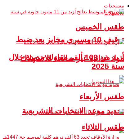
مستجدات
طقس الخميس
توقيف 10 مسيري مخابز بعد ضبط
أزيد من 109 ألف مقاولة جديدة خلال
مواد غذائية غير صالحة للاستهلاك
سنة 2025
طقس الأربعاء
تحديد موعد الانتخابات التشريعية
طقس الثلاثاء