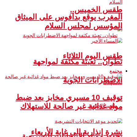
طقس الخميس..
المغرب يوقع بدافوس على الميثاق
المؤسس لمجلس السلام
طقس اليوم الثلاثاء
تطوان.. تعبئة مكثفة لمواجهة
مجتمع
الاضطرابات الجوية
توقيف 10 مسيري مخابز بعد ضبط
مواد غذائية غير صالحة للاستهلاك
نشرة إنذارية إلى غاية الأربعاء
تحديد موعد الانتخابات التشريعية