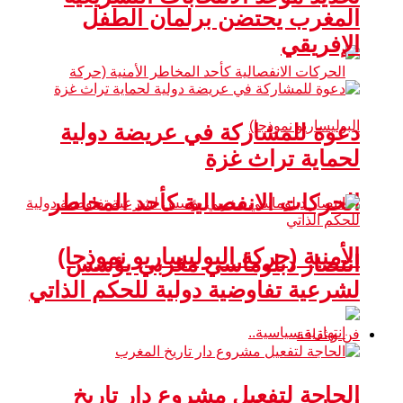
المغرب يحتضن برلمان الطفل
الإفريقي
دعوة للمشاركة في عريضة دولية
لحماية تراث غزة
الحركات الانفصالية كأحد المخاطر
الأمنية (حركة البوليساريو نموذجا)
انتصار دبلوماسي مغربي يؤسس
لشرعية تفاوضية دولية للحكم الذاتي
فن و ثقافة
الحاجة لتفعيل مشروع دار تاريخ