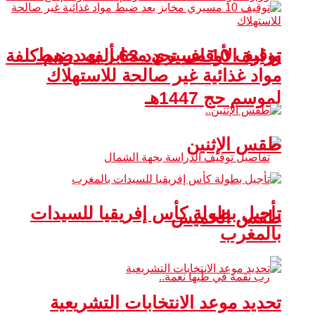
توقيف 10 مسيري مخابز بعد ضبط
وزارة الأوقاف تحدد 63 ألف درهم كلفة
مواد غذائية غير صالحة للاستهلاك
لموسم حج 1447هـ
طقس الإثنين
تأجيل بطولة كأس إفريقيا للسيدات
طقس الخميس
بالمغرب
تحديد موعد الانتخابات التشريعية