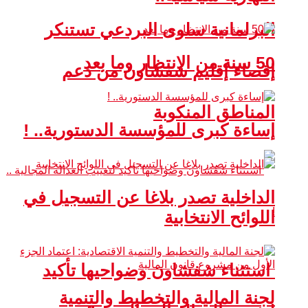
البرلمانية سلوى البردعي تستنكر
50 سنة من الانتظار وما بعد
إقصاء إقليم شفشاون من دعم
المناطق المنكوبة
إساءة كبرى للمؤسسة الدستورية.. !
الداخلية تصدر بلاغا عن التسجيل في
اللوائح الانتخابية
استثناء شفشاون وضواحيها تأكيد
لجنة المالية والتخطيط والتنمية