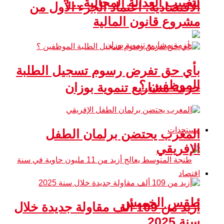
لتغييب العدالة المجالية .. !
الاقتصادية: اعتماد الجزء الأول من
مشروع قانون المالية
بأي حق تفرض رسوم تسجيل الطلبة
الموظفين ؟
حزمة مشاريع تنموية بوزان
مستجدات
المغرب يحتضن برلمان الطفل
الإفريقي
اقتصاد
طقس الخميس
أزيد من 109 ألف مقاولة جديدة خلال
سنة 2025