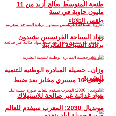
طنجة المتوسط يعالج أزيد من 11
مليون حاوية في سنة
طقس الثلاثاء
رواد السياحة الفرنسيين يشيدون
بريادة السياحة المغربية
وزان.. حصيلة المبادرة الوطنية للتنمية
البشرية
توقيف 10 مسيري مخابز بعد ضبط
مواد غذائية غير صالحة للاستهلاك
مونديال 2030: المغرب سيقدم للعالم
صورة جميلة لبلد يتقدم