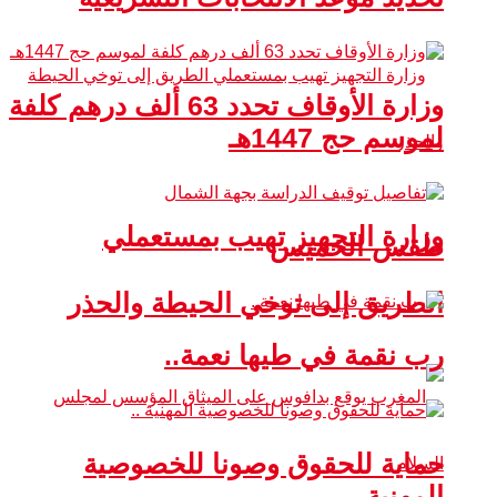
وزارة الأوقاف تحدد 63 ألف درهم كلفة
لموسم حج 1447هـ
وزارة التجهيز تهيب بمستعملي
طقس الخميس
الطريق إلى توخي الحيطة والحذر
رب نقمة في طيها نعمة..
حماية للحقوق وصونا للخصوصية
المهنية ..