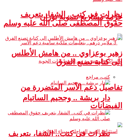
نظرات في كتب.. الشفا، بتعريف
حزمة مشاريع تنموية بوزان
حقوق المصطفى صلى الله عليه وسلم
زهير بوعزاوي .. من هامش الأطلس
إلى كتابة تصنع الفرق
كتب، مراجع
تفاصيل دعم الأسر المتضررة من
دار بريشة .. وجحيم الساتيام
الفيضانات
نظرات في كتب.. الشفا، بتعريف