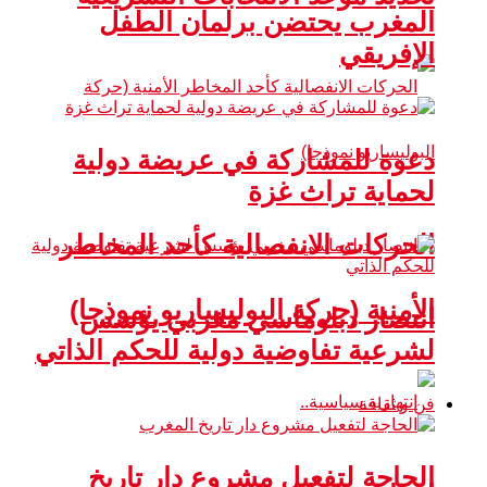
المغرب يحتضن برلمان الطفل
الإفريقي
دعوة للمشاركة في عريضة دولية
لحماية تراث غزة
الحركات الانفصالية كأحد المخاطر
الأمنية (حركة البوليساريو نموذجا)
انتصار دبلوماسي مغربي يؤسس
لشرعية تفاوضية دولية للحكم الذاتي
فن و ثقافة
الحاجة لتفعيل مشروع دار تاريخ