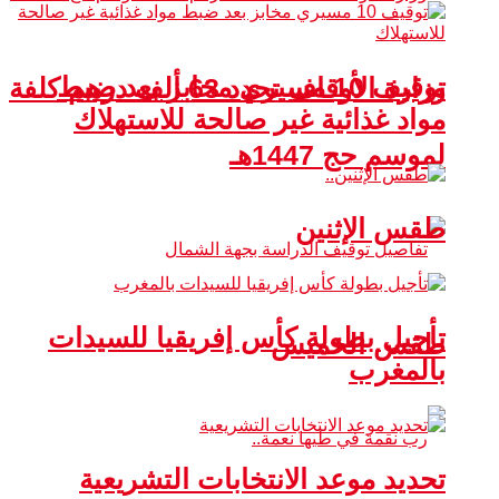
توقيف 10 مسيري مخابز بعد ضبط
وزارة الأوقاف تحدد 63 ألف درهم كلفة
مواد غذائية غير صالحة للاستهلاك
لموسم حج 1447هـ
طقس الإثنين
تأجيل بطولة كأس إفريقيا للسيدات
طقس الخميس
بالمغرب
تحديد موعد الانتخابات التشريعية