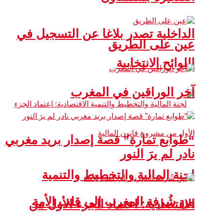
الداخلية تصدر بلاغا عن التسجيل في
عين على الطريق
اللوائح الانتخابية
آخر الوراقين في المغرب
“طوابع تمارة” قصة إصدار بريد مغربي
نادر لم يرَ النور
لجنة المالية والتخطيط والتنمية
من شُرفة المغرب إلى قلب الأمة
الاقتصادية: اعتماد الجزء الأول من