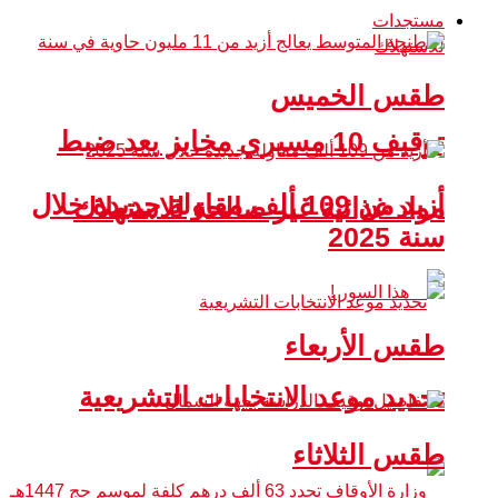
مستجدات
طقس الخميس
توقيف 10 مسيري مخابز بعد ضبط
أزيد من 109 ألف مقاولة جديدة خلال
مواد غذائية غير صالحة للاستهلاك
سنة 2025
طقس الأربعاء
تحديد موعد الانتخابات التشريعية
طقس الثلاثاء