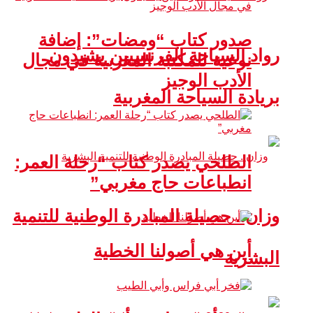
صدور كتاب “ومضات”: إضافة
رواد السياحة الفرنسيين يشيدون
نوعية للمكتبة المغربية في مجال
الأدب الوجيز
بريادة السياحة المغربية
الطلحي يصدر كتاب “رحلة العمر:
انطباعات حاج مغربي”
وزان.. حصيلة المبادرة الوطنية للتنمية
أين هي أصولنا الخطية
البشرية