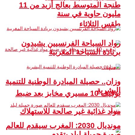
طنجة المتوسط يعالج أزيد من 11
مليون حاوية في سنة
طقس الثلاثاء
رواد السياحة الفرنسيين يشيدون
بريادة السياحة المغربية
وزان.. حصيلة المبادرة الوطنية للتنمية
البشرية
توقيف 10 مسيري مخابز بعد ضبط
مواد غذائية غير صالحة للاستهلاك
مونديال 2030: المغرب سيقدم للعالم
صورة جميلة لبلد يتقدم