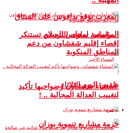
المغرب يوقع بدافوس على الميثاق
المؤسس لمجلس السلام
البرلمانية سلوى البردعي تستنكر
إقصاء إقليم شفشاون من دعم
المناطق المنكوبة
طقس اليوم الثلاثاء
استثناء شفشاون وضواحيها تأكيد
لتغييب العدالة المجالية .. !
مجتمع
حزمة مشاريع تنموية بوزان