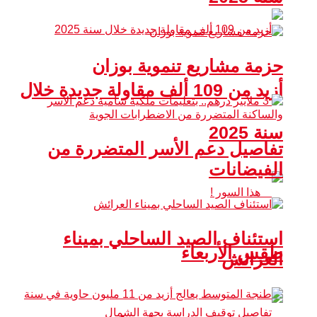
حزمة مشاريع تنموية بوزان
أزيد من 109 ألف مقاولة جديدة خلال
سنة 2025
تفاصيل دعم الأسر المتضررة من
الفيضانات
استئناف الصيد الساحلي بميناء
طقس الأربعاء
العرائش