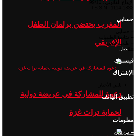
الإيداع القانوني : 99/10
I.S.S.N : 1114-1832
حسابي
المغرب يحتضن برلمان الطفل
– حسابي
– متابعة الطلبيات
الإفريقي
– طلب عضوية
– اتصل
فيسبوك
الإشتراك
تلقي الأخبار
دعوة للمشاركة في عريضة دولية
تطبيق الهاتف
لحماية تراث غزة
معلومات
– من نحن