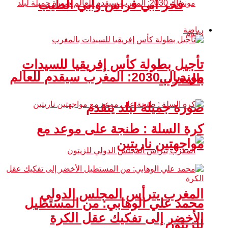
فخر أبي فراس وأبي الطيب
رياضة
تأجيل بطولة كأس إفريقيا للسيدات
مونديال 2030: المغرب سيقدم للعالم
بالمغرب
صورة جميلة لبلد يتقدم
كرة السلة : طنجة على موعد مع
مواجهتين ناريتين
المغرب يترأس المجلس الدولي
محمد علي الوهابي: من المستطيل
الأخضر إلى تفكيك عقل الكرة
للزيتون