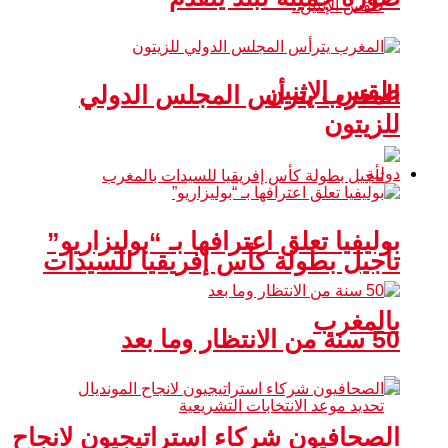
طقس الإثنين
المغرب يترأس المجلس الدولي
للزيتون
دولية
بوليفيا تعلق اعترافها بـ “بوليزاريو”
تأجيل بطولة كأس إفريقيا للسيدات
بالمغرب
50 سنة من الانتظار وما بعد
الصحافيون شركاء استراتيجيون لانجاح