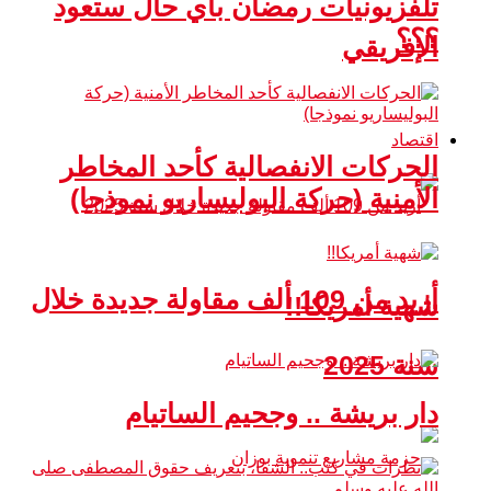
تلفزيونيات رمضان بأي حال ستعود
؟؟؟
الإفريقي
اقتصاد
الحركات الانفصالية كأحد المخاطر
الأمنية (حركة البوليساريو نموذجا)
أزيد من 109 ألف مقاولة جديدة خلال
شهية أمريكا!!
سنة 2025
دار بريشة .. وجحيم الساتيام