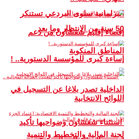
البرلمانية سلوى البردعي تستنكر
50 سنة من الانتظار وما بعد
إقصاء إقليم شفشاون من دعم
المناطق المنكوبة
إساءة كبرى للمؤسسة الدستورية.. !
الداخلية تصدر بلاغا عن التسجيل في
اللوائح الانتخابية
استثناء شفشاون وضواحيها تأكيد
لجنة المالية والتخطيط والتنمية