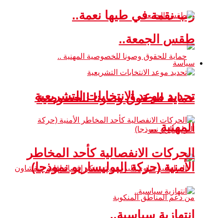
رب نقمة في طيها نعمة..
طقس الجمعة..
سياسة
تحديد موعد الانتخابات التشريعية
حماية للحقوق وصونا للخصوصية
المهنية ..
الحركات الانفصالية كأحد المخاطر
الأمنية (حركة البوليساريو نموذجا)
انتهازية سياسية..