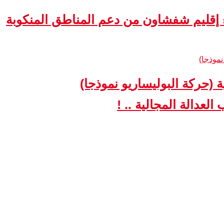
ء إقليم شفشاون من دعم المناطق المنكوبة
ة (حركة البوليساريو نموذجا)
لعدالة المجالية .. !