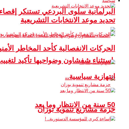
سياسة
البرلمانية سلوى البردعي تستنكر إقصا
تحديد موعد الانتخابات التشريعية
الحركات الانفصالية كأحد المخاطر الأمني
استثناء شفشاون وضواحيها تأكيد لتغييب ا
انتهازية سياسية..
50 سنة من الانتظار وما بعد
حزمة مشاريع تنموية بوزان