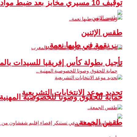
توقيف 10 مسيري مخابز بعد ضبط مواد غذائية غير صالحة للاستهلاك
طقس الإثنين
رب نقمة في طيها نعمة..
تأجيل بطولة كأس إفريقيا للسيدات بال
تحديد موعد الانتخابات التشريعية
حماية للحقوق وصونا للخصوصية المهنية 
طقس الجمعة..