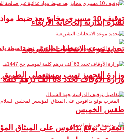
توقيف 10 مسيري مخابز بعد ضبط مواد غذائية غير صالحة للاستهلاك
نشرة إنذارية إلى غاية الأربعاء
تحديد موعد الانتخابات التشريعية
وزارة التجهيز تهيب بمستعملي الطريق 
وزارة الأوقاف تحدد 63 ألف درهم كلفة لموسم حج 1447هـ
طقس الخميس
المغرب يوقع بدافوس على الميثاق ال