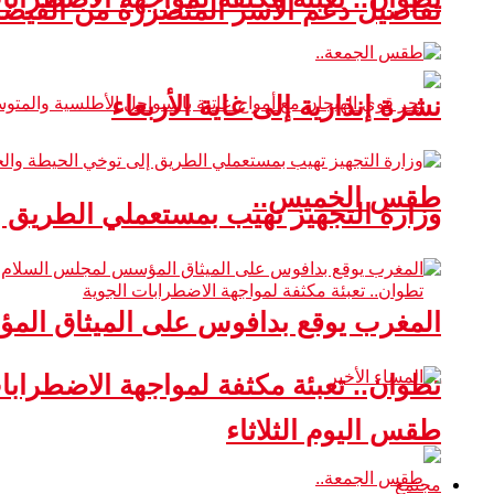
تفاصيل دعم الأسر المتضررة من الفيضا
نشرة إنذارية إلى غاية الأربعاء
طقس الخميس..
وزارة التجهيز تهيب بمستعملي الطريق 
المغرب يوقع بدافوس على الميثاق ال
تطوان.. تعبئة مكثفة لمواجهة الاضطرابا
طقس اليوم الثلاثاء
مجتمع