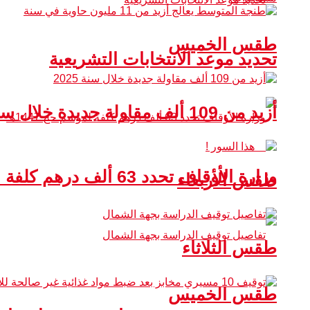
طقس الخميس
تحديد موعد الانتخابات التشريعية
أزيد من 109 ألف مقاولة جديدة خلال سنة 2025
وزارة الأوقاف تحدد 63 ألف درهم كلفة لموسم حج 1447هـ
طقس الأربعاء
طقس الثلاثاء
طقس الخميس