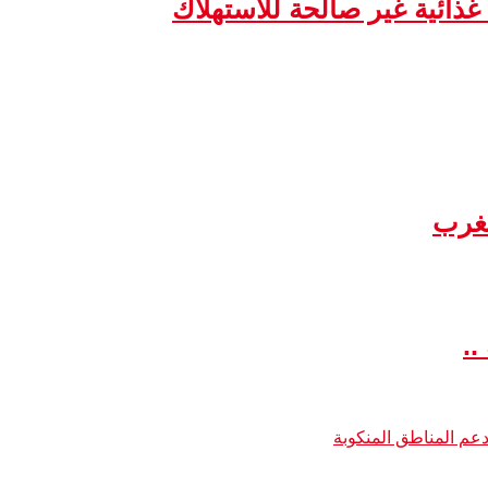
مغرب
..