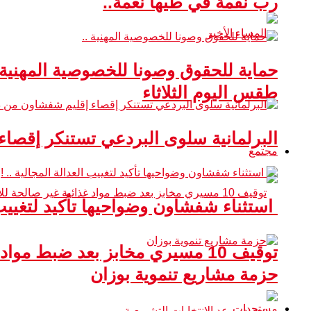
رب نقمة في طيها نعمة..
حماية للحقوق وصونا للخصوصية المهنية 
طقس اليوم الثلاثاء
البرلمانية سلوى البردعي تستنكر إقصا
مجتمع
استثناء شفشاون وضواحيها تأكيد لتغييب ا
توقيف 10 مسيري مخابز بعد ضبط مواد غذائية غير صالحة للاستهلاك
حزمة مشاريع تنموية بوزان
مستجدات