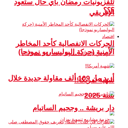
تلفزيونيات رمضان بأي حال ستعود
؟؟؟
الإفريقي
اقتصاد
الحركات الانفصالية كأحد المخاطر
الأمنية (حركة البوليساريو نموذجا)
أزيد من 109 ألف مقاولة جديدة خلال
شهية أمريكا!!
سنة 2025
دار بريشة .. وجحيم الساتيام