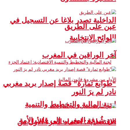
الداخلية تصدر بلاغا عن التسجيل في
عين على الطريق
اللوائح الانتخابية
آخر الوراقين في المغرب
“طوابع تمارة” قصة إصدار بريد مغربي
نادر لم يرَ النور
لجنة المالية والتخطيط والتنمية
من شُرفة المغرب إلى قلب الأمة
الاقتصادية: اعتماد الجزء الأول من