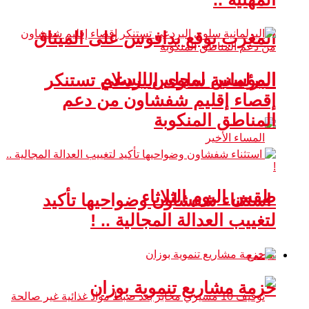
المغرب يوقع بدافوس على الميثاق
المؤسس لمجلس السلام
البرلمانية سلوى البردعي تستنكر
إقصاء إقليم شفشاون من دعم
المناطق المنكوبة
طقس اليوم الثلاثاء
استثناء شفشاون وضواحيها تأكيد
لتغييب العدالة المجالية .. !
مجتمع
حزمة مشاريع تنموية بوزان