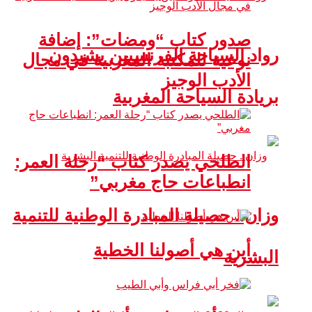
صدور كتاب “ومضات”: إضافة
رواد السياحة الفرنسيين يشيدون
نوعية للمكتبة المغربية في مجال
الأدب الوجيز
بريادة السياحة المغربية
الطلحي يصدر كتاب “رحلة العمر:
انطباعات حاج مغربي”
وزان.. حصيلة المبادرة الوطنية للتنمية
أين هي أصولنا الخطية
البشرية