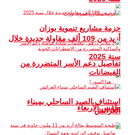
حزمة مشاريع تنموية بوزان
أزيد من 109 ألف مقاولة جديدة خلال
سنة 2025
تفاصيل دعم الأسر المتضررة من
الفيضانات
استئناف الصيد الساحلي بميناء
طقس الأربعاء
العرائش