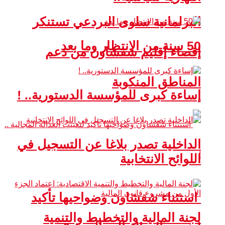
البرلمانية سلوى البردعي تستنكر
50 سنة من الانتظار وما بعد
إقصاء إقليم شفشاون من دعم
المناطق المنكوبة
إساءة كبرى للمؤسسة الدستورية.. !
الداخلية تصدر بلاغا عن التسجيل في
اللوائح الانتخابية
استثناء شفشاون وضواحيها تأكيد
لجنة المالية والتخطيط والتنمية