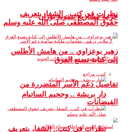
نظرات في كتب.. الشفا، بتعريف
حزمة مشاريع تنموية بوزان
حقوق المصطفى صلى الله عليه وسلم
زهير بوعزاوي .. من هامش الأطلس
إلى كتابة تصنع الفرق
كتب، مراجع
تفاصيل دعم الأسر المتضررة من
دار بريشة .. وجحيم الساتيام
الفيضانات
نظرات في كتب.. الشفا، بتعريف