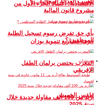
لتغييب العدالة المجالية .. !
الاقتصادية: اعتماد الجزء الأول من
مشروع قانون المالية
بأي حق تفرض رسوم تسجيل الطلبة
الموظفين ؟
حزمة مشاريع تنموية بوزان
مستجدات
المغرب يحتضن برلمان الطفل
الإفريقي
اقتصاد
طقس الخميس
أزيد من 109 ألف مقاولة جديدة خلال
سنة 2025