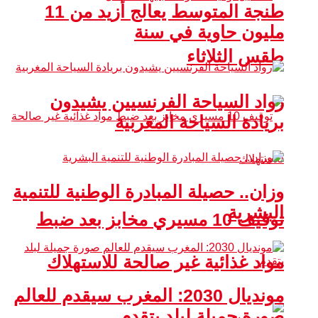
طنجة المتوسط يعالج أزيد من 11
مليون حاوية في سنة
طقس الثلاثاء
رواد السياحة الفرنسيين يشيدون
بريادة السياحة المغربية
وزان.. حصيلة المبادرة الوطنية للتنمية
البشرية
توقيف 10 مسيري مخابز بعد ضبط
مواد غذائية غير صالحة للاستهلاك
مونديال 2030: المغرب سيقدم للعالم
صورة جميلة لبلد يتقدم