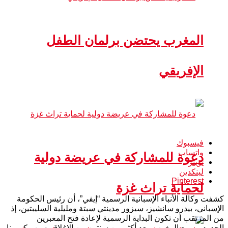
المغرب يحتضن برلمان الطفل
الإفريقي
فيسبوك
واتساب
دعوة للمشاركة في عريضة دولية
تويتر
لينكدين
Pinterest
لحماية تراث غزة
كشفت وكالة الأنباء الإسبانية الرسمية “إيفي”، أن رئيس الحكومة
الإسباني، بيدرو سانشيز، سيزور مدينتي سبتة ومليلية السليبتين، إذ
من المرتقب أن تكون البداية الرسمية لإعادة فتح المعبرين
الحدوديين مع المغرب، بعد أكثر من سنتين من الإغلاق بسبب كورونا،