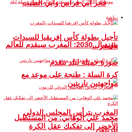
فخر أبي فراس وأبي الطيب
رياضة
تأجيل بطولة كأس إفريقيا للسيدات
مونديال 2030: المغرب سيقدم للعالم
بالمغرب
صورة جميلة لبلد يتقدم
كرة السلة : طنجة على موعد مع
مواجهتين ناريتين
المغرب يترأس المجلس الدولي
محمد علي الوهابي: من المستطيل
الأخضر إلى تفكيك عقل الكرة
للزيتون