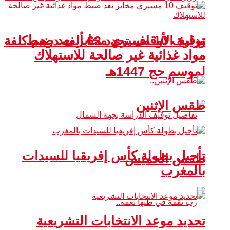
توقيف 10 مسيري مخابز بعد ضبط
وزارة الأوقاف تحدد 63 ألف درهم كلفة
مواد غذائية غير صالحة للاستهلاك
لموسم حج 1447هـ
طقس الإثنين
تأجيل بطولة كأس إفريقيا للسيدات
طقس الخميس
بالمغرب
تحديد موعد الانتخابات التشريعية