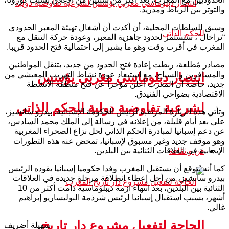
والتوتر بين الرباط ومدريد.
وسبق للسلطات المحلية، أن أكدت أن أشغال تهيئة المعبر الحدودي
“تراخال”، ستستمر لحدود جاهزية المعبر، وعودة حركة التنقل مع
المغرب في أقرب وقت وهو ما يشير إلى احتمالية فتح الحدود قريبا.
مصادر مُطلعة، ربطت إعادة فتح الحدود من جديد، بتنقل المواطنين
والمسافرين والسياح، مع استبعاد عودة نشاط التهريب المعيشي من
انتصار دبلوماسي مغربي يؤسس
جديد، خاصة أن المغرب أعلن مؤخرا عن فتح منطقة الأنشطة
الاقتصادية بضواحي الفنيدق.
لشرعية تفاوضية دولية للحكم الذاتي
وتأتي هذه الزيارة المرتقبة لرئيس الحكومة الإسبانية، بيدرو سانشيز،
على بعد أيام قليلة، من إعلانه في رسالة إلى الملك محمد السادس،
عن دعم إسبانيا لمبادرة الحكم الذاتي لحل نزاع الصحراء المغربية
وهو موقف جديد وغير مسبوق لإسبانيا، تمخض عنه هذه التطورات
الإيجابية في العلاقات الثنائية بين البلدين.
فن و ثقافة
كما أنه يُتوقع أن يستقبل المغرب وفدا حكوميا إسبانيا يقوده الرئيس
بيدرو سانشيز، من أجل إعطاء انطلاقة مرحلة جديدة في العلاقات
الثنائية بين البلدين، بعد انتهاء ازمة ديبلوماسية دامت أكثر من 10
أشهر، بسبب استقبال إسبانيا لرئيس شرذمة البوليساريو إبراهيم
غالي.
الحاجة لتفعيل مشروع دار تاريخ
سهيلة أضريف