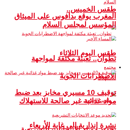
طقس الخميس..
المغرب يوقع بدافوس على الميثاق
المؤسس لمجلس السلام
طقس اليوم الثلاثاء
تطوان.. تعبئة مكثفة لمواجهة
مجتمع
الاضطرابات الجوية
توقيف 10 مسيري مخابز بعد ضبط
مواد غذائية غير صالحة للاستهلاك
نشرة إنذارية إلى غاية الأربعاء
تحديد موعد الانتخابات التشريعية