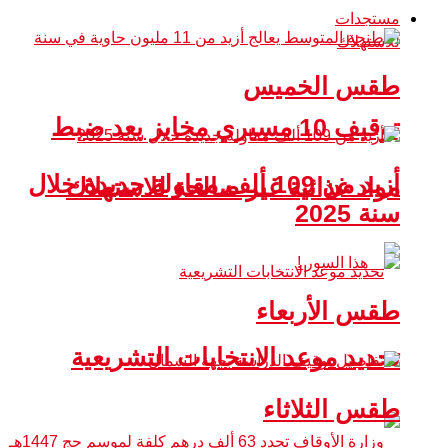
مستجدات
طقس الخميس
توقيف 10 مسيري مخابز بعد ضبط
أزيد من 109 ألف مقاولة جديدة خلال
مواد غذائية غير صالحة للاستهلاك
سنة 2025
طقس الأربعاء
تحديد موعد الانتخابات التشريعية
طقس الثلاثاء