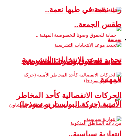
رب نقمة في طيها نعمة..
طقس الجمعة..
سياسة
تحديد موعد الانتخابات التشريعية
حماية للحقوق وصونا للخصوصية
المهنية ..
الحركات الانفصالية كأحد المخاطر
الأمنية (حركة البوليساريو نموذجا)
انتهازية سياسية..