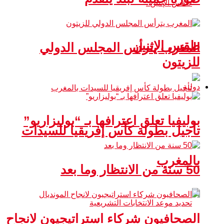
طقس الإثنين
المغرب يترأس المجلس الدولي
للزيتون
دولية
بوليفيا تعلق اعترافها بـ “بوليزاريو”
تأجيل بطولة كأس إفريقيا للسيدات
بالمغرب
50 سنة من الانتظار وما بعد
الصحافيون شركاء استراتيجيون لانجاح