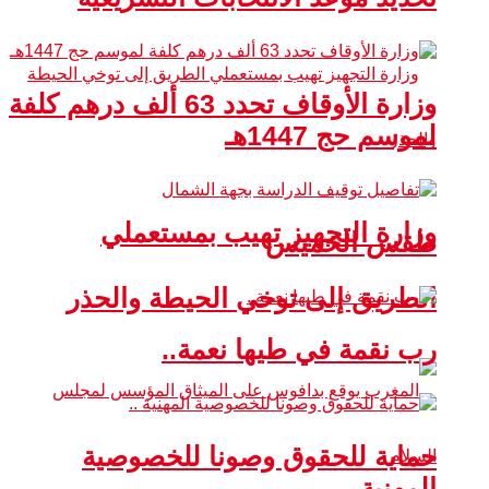
وزارة الأوقاف تحدد 63 ألف درهم كلفة
لموسم حج 1447هـ
وزارة التجهيز تهيب بمستعملي
طقس الخميس
الطريق إلى توخي الحيطة والحذر
رب نقمة في طيها نعمة..
حماية للحقوق وصونا للخصوصية
المهنية ..