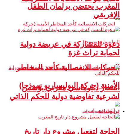
المغرب يحتضن برلمان الطفل
الإفريقي
دعوة للمشاركة في عريضة دولية
لحماية تراث غزة
الحركات الانفصالية كأحد المخاطر
الأمنية (حركة البوليساريو نموذجا)
انتصار دبلوماسي مغربي يؤسس
لشرعية تفاوضية دولية للحكم الذاتي
فن و ثقافة
الحاجة لتفعيل مشروع دار تاريخ