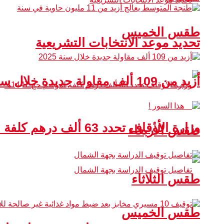
طقس الخميس
تحديد موعد الانتخابات التشريعية
أزيد من 109 ألف مقاولة جديدة خلال سنة 2025
وزارة الأوقاف تحدد 63 ألف درهم كلفة لموسم حج 1447هـ
طقس الأربعاء
طقس الثلاثاء
طقس الخميس