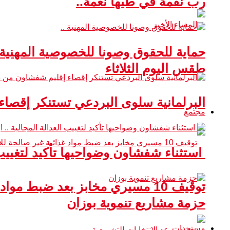
رب نقمة في طيها نعمة..
حماية للحقوق وصونا للخصوصية المهنية 
طقس اليوم الثلاثاء
البرلمانية سلوى البردعي تستنكر إقصا
مجتمع
استثناء شفشاون وضواحيها تأكيد لتغييب ا
توقيف 10 مسيري مخابز بعد ضبط مواد غذائية غير صالحة للاستهلاك
حزمة مشاريع تنموية بوزان
مستجدات