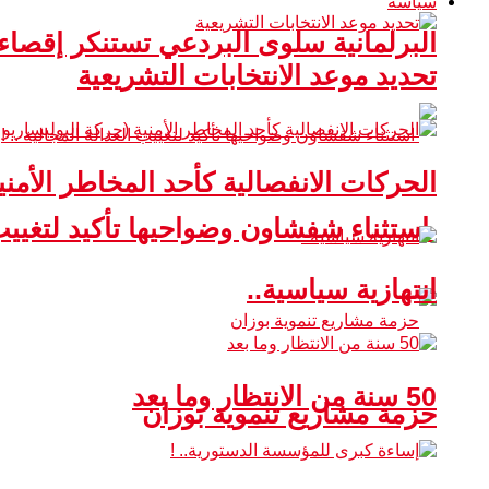
سياسة
البرلمانية سلوى البردعي تستنكر إقصا
تحديد موعد الانتخابات التشريعية
الحركات الانفصالية كأحد المخاطر الأمني
استثناء شفشاون وضواحيها تأكيد لتغييب ا
انتهازية سياسية..
50 سنة من الانتظار وما بعد
حزمة مشاريع تنموية بوزان