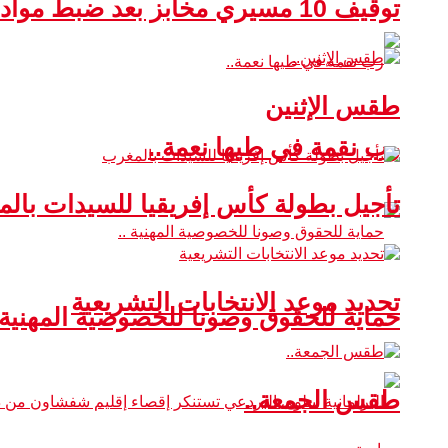
توقيف 10 مسيري مخابز بعد ضبط مواد غذائية غير صالحة للاستهلاك
طقس الإثنين
رب نقمة في طيها نعمة..
تأجيل بطولة كأس إفريقيا للسيدات بال
تحديد موعد الانتخابات التشريعية
حماية للحقوق وصونا للخصوصية المهنية 
طقس الجمعة..