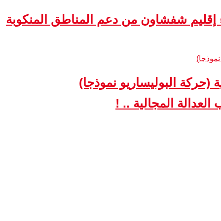
ء إقليم شفشاون من دعم المناطق المنكوبة
ة (حركة البوليساريو نموذجا)
لعدالة المجالية .. !