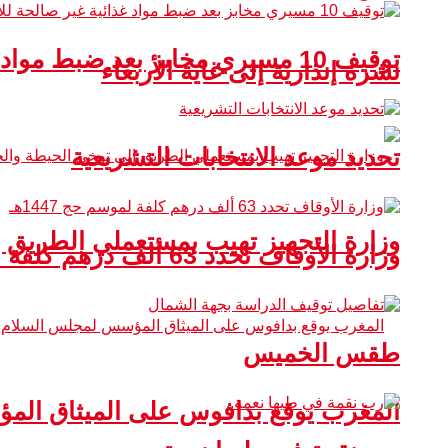
توقيف 10 مسيري مخابز بعد ضبط مواد غذائية غير صالحة للاستهلاك
نشرة إنذارية إلى غاية الأربعاء
تحديد موعد الانتخابات التشريعية
وزارة التجهيز تهيب بمستعملي الطريق 
وزارة الأوقاف تحدد 63 ألف درهم كلفة لموسم حج 1447هـ
طقس الخميس
المغرب يوقع بدافوس على الميثاق ال