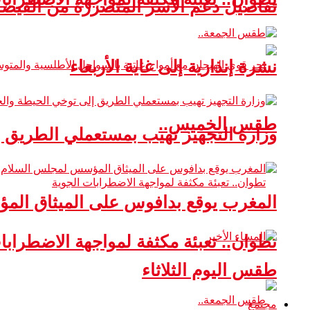
تفاصيل دعم الأسر المتضررة من الفيضا
نشرة إنذارية إلى غاية الأربعاء
طقس الخميس..
وزارة التجهيز تهيب بمستعملي الطريق 
المغرب يوقع بدافوس على الميثاق ال
تطوان.. تعبئة مكثفة لمواجهة الاضطرابا
طقس اليوم الثلاثاء
مجتمع