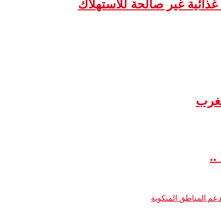
مغرب
..