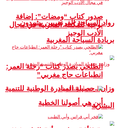
صدور كتاب “ومضات”: إضافة
رواد السياحة الفرنسيين يشيدون
نوعية للمكتبة المغربية في مجال
الأدب الوجيز
بريادة السياحة المغربية
الطلحي يصدر كتاب “رحلة العمر:
انطباعات حاج مغربي”
وزان.. حصيلة المبادرة الوطنية للتنمية
أين هي أصولنا الخطية
البشرية