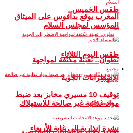
طقس الخميس..
المغرب يوقع بدافوس على الميثاق
المؤسس لمجلس السلام
طقس اليوم الثلاثاء
تطوان.. تعبئة مكثفة لمواجهة
مجتمع
الاضطرابات الجوية
توقيف 10 مسيري مخابز بعد ضبط
مواد غذائية غير صالحة للاستهلاك
نشرة إنذارية إلى غاية الأربعاء
تحديد موعد الانتخابات التشريعية