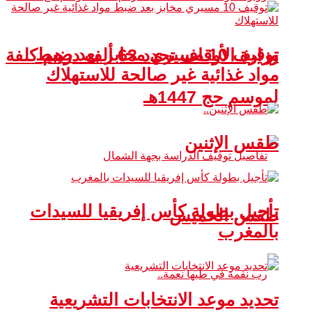
توقيف 10 مسيري مخابز بعد ضبط
وزارة الأوقاف تحدد 63 ألف درهم كلفة
مواد غذائية غير صالحة للاستهلاك
لموسم حج 1447هـ
طقس الإثنين
تأجيل بطولة كأس إفريقيا للسيدات
طقس الخميس
بالمغرب
تحديد موعد الانتخابات التشريعية