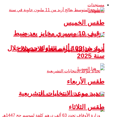
مستجدات
طقس الخميس
توقيف 10 مسيري مخابز بعد ضبط
أزيد من 109 ألف مقاولة جديدة خلال
مواد غذائية غير صالحة للاستهلاك
سنة 2025
طقس الأربعاء
تحديد موعد الانتخابات التشريعية
طقس الثلاثاء