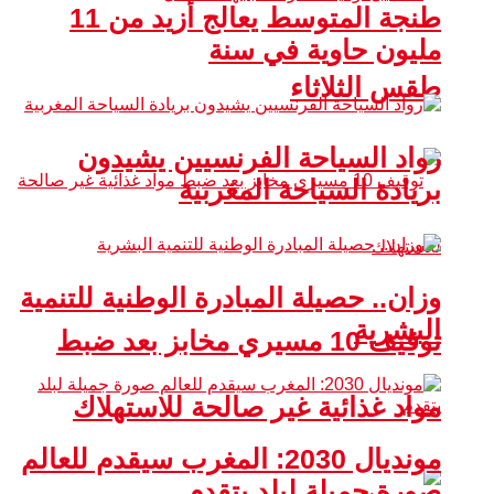
طنجة المتوسط يعالج أزيد من 11
مليون حاوية في سنة
طقس الثلاثاء
رواد السياحة الفرنسيين يشيدون
بريادة السياحة المغربية
وزان.. حصيلة المبادرة الوطنية للتنمية
البشرية
توقيف 10 مسيري مخابز بعد ضبط
مواد غذائية غير صالحة للاستهلاك
مونديال 2030: المغرب سيقدم للعالم
صورة جميلة لبلد يتقدم