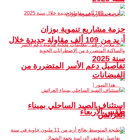
حزمة مشاريع تنموية بوزان
أزيد من 109 ألف مقاولة جديدة خلال
سنة 2025
تفاصيل دعم الأسر المتضررة من
الفيضانات
استئناف الصيد الساحلي بميناء
طقس الأربعاء
العرائش