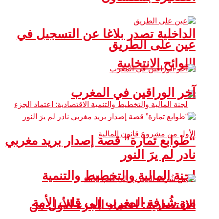
الداخلية تصدر بلاغا عن التسجيل في
عين على الطريق
اللوائح الانتخابية
آخر الوراقين في المغرب
“طوابع تمارة” قصة إصدار بريد مغربي
نادر لم يرَ النور
لجنة المالية والتخطيط والتنمية
من شُرفة المغرب إلى قلب الأمة
الاقتصادية: اعتماد الجزء الأول من