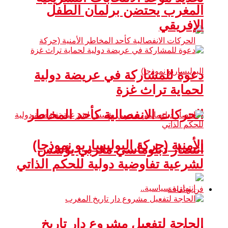
المغرب يحتضن برلمان الطفل
الإفريقي
دعوة للمشاركة في عريضة دولية
لحماية تراث غزة
الحركات الانفصالية كأحد المخاطر
الأمنية (حركة البوليساريو نموذجا)
انتصار دبلوماسي مغربي يؤسس
لشرعية تفاوضية دولية للحكم الذاتي
فن و ثقافة
الحاجة لتفعيل مشروع دار تاريخ