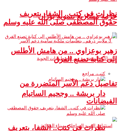
نظرات في كتب.. الشفا، بتعريف
حزمة مشاريع تنموية بوزان
حقوق المصطفى صلى الله عليه وسلم
زهير بوعزاوي .. من هامش الأطلس
إلى كتابة تصنع الفرق
كتب، مراجع
تفاصيل دعم الأسر المتضررة من
دار بريشة .. وجحيم الساتيام
الفيضانات
نظرات في كتب.. الشفا، بتعريف