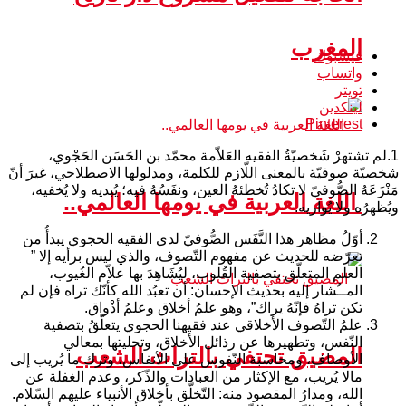
المغرب
فيسبوك
واتساب
تويتر
لينكدين
Pinterest
1.لم تشتهرْ شَخصيّةُ الفقيه العَلاّمة محمّد بن الحَسَن الحَجْوي،
شخصيّة صوفيّة بالمعنى اللّازم للكلمة، ومدلولها الاصطلاحي، غيرَ أنّ
مَنْزَعَهُ الصُّوفيّ لا تكادُ تُخطئهُ العين، ونفَسُهُ فيه؛ يُبديه ولا يُخفيه،
اللغة العربية في يومها العالمي..
ويُظهرُه ولا يُواريه.
أوّلُ مظاهر هذا النَّفَس الصُّوفيّ لدى الفقيه الحجوي يبدأُ من
تعرّضه للحديث عن مفهوم التّصوف، والذي ليس برأيه إلا ”
العلم المتعلّق بتصفية القُلوب، ليُشَاهِدَ بها علاّم الغُيوب،
المــُشار إليه بحديث الإحسان: أن تعبُد الله كأنّك تراه فإن لم
تكن تراهُ فإنّهُ يراك”، وهو علمُ أخلاق وعلمُ أذْواق.
علمُ التّصوف الأخلاقي عند فقيهنا الحجوي يتعلّقُ بتصفية
النّفس، وتطهيرها عن رذائل الأخلاق، وتحليتها بمعالي
المضيق تحتفي بالتراث الشعب
الأوصاف، ومحاسبة النّفوس على الأنفاس، وترك ما يُريب إلى
مالا يُريب، مع الإكثار من العبادات والذّكر، وعدم الغفلة عن
الله، ومدارُ المقصود منه: التّخلّق بأخلاق الأنبياء عليهم السّلام.