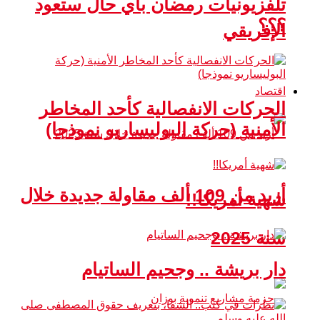
تلفزيونيات رمضان بأي حال ستعود
؟؟؟
الإفريقي
اقتصاد
الحركات الانفصالية كأحد المخاطر
الأمنية (حركة البوليساريو نموذجا)
أزيد من 109 ألف مقاولة جديدة خلال
شهية أمريكا!!
سنة 2025
دار بريشة .. وجحيم الساتيام