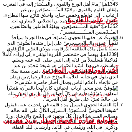
1343هـ] “إمامُ أهل الورع والتّقوى، والمــُشارُ إليه في المغرب
بإتقان العُلوم والفتوى، وجُنَيْدُ المـُــــتصوّفين من غير
ارتياب… إلى تَواضُع وخفض جناح، وأخلاق تتأرّج منها البطاح»،
عين على الطريق
وكقوله عن شيخه العلامة أحمد بن الجيلاني الأمغاري، [ت.
1352هـ]: “فقيهُ المــُــتصوّفين، وبقيّةُ العاملين والصّالحين،
المـُــتّصفين المـــُــــــنصفين”.
الحديثُ عن فقيهنا الحجوي مُتصوّفاً في هذا الجزء؛ سيأخذُ
نفَساً أعمق، ذاك أنّه سيحرصُ على إبراز سَنده الصُّوفيّ الذي
يصلهُ بأصل مادّة الطّائفة الدّرقاوية، مَولاي العَرْبي الدَّرْقَاوي
[1239هـ]، ويعمدُ في «مُختصر العُروة الوثقى» إلى إيراده كاملاً
مُتاكملاً مُسَلْسَلاً من لدنُه إلى النبي صلى الله عليه وسلم.
وواسطته في هذا السّند الصّوفي هو شيخهُ مُحمّد بن عبد
آخر الوراقين في المغرب
السّلام ابن عبود المكناسي، [ت.1344هـ]، دفين مدينة سلا؛
الذي يقول في شأنه العلاّمة المؤرّخ عبد الرحمان بن زيدان
في «إتحاف أعلام الناس بجمال أخبار حاضرة مكناس»:
“صُوفيٌّ ينحو منحى أرباب الحقائق، كان لَهِجاً بالقرآن، مُتدبّراً
لمعانيه، مُسْتَشْهِداً به في كلّ أحواله، قَلَّ ما ترى العينُ مثله
في حاله، تجرّد على طريق أهل التجريد”.
أمّا الفقيهُ الحجوي فَيَسيلُ مداد قلمه في الحديث عنه، فيقول:
“شيخنا الصّوفيُّ المـــُتجرّدُ، الــمربّي الدّالُّ على الله بحاله
ومقاله، المــرشدُ الباذلُ كلّ مجهود في النّصح والإرشاد، وردّ
“طوابع تمارة” قصة إصدار بريد مغربي
جماح العباد، كان كثير الذّكر والتّذكير لله، وبالله، وما لقيتهُ إلا
وذكّرني في الله، وزهّدني في الدّنيا، وأرشدني لنَبْذ الغفلة،