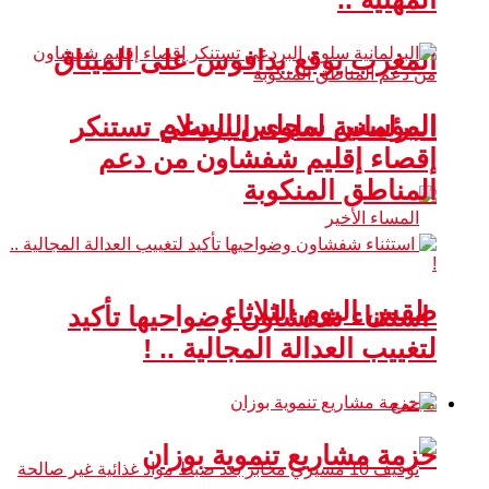
المغرب يوقع بدافوس على الميثاق
المؤسس لمجلس السلام
البرلمانية سلوى البردعي تستنكر
إقصاء إقليم شفشاون من دعم
المناطق المنكوبة
طقس اليوم الثلاثاء
استثناء شفشاون وضواحيها تأكيد
لتغييب العدالة المجالية .. !
مجتمع
حزمة مشاريع تنموية بوزان