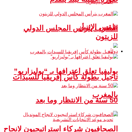
طقس الإثنين
المغرب يترأس المجلس الدولي
للزيتون
دولية
بوليفيا تعلق اعترافها بـ “بوليزاريو”
تأجيل بطولة كأس إفريقيا للسيدات
بالمغرب
50 سنة من الانتظار وما بعد
الصحافيون شركاء استراتيجيون لانجاح