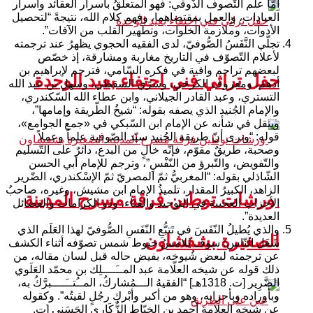
أمّا علم التّصوف الذّوقي: فهو المتعلّقُ بأسرار العقائد وأسرار
العبادات، والعمل بمقتضاهما، وفهم كلام الله، نتيجةً “لتحصيل
الأدوات، وملازمة الخلوات، وتطهير القلب من الآفات”.
تجلّي النَّفَسُ الصُّوفيّ، لدى الفقيه الحجوي يظهرُ عند ترجمته
لأعلام التّصوّف في التاريخ مغاربة ومشارقة، إذ خصّص
لبعضهم تراجم وافية في فكره السّامي، فترجم لإبراهيم بن
حفل تراثي فني احتفاء بعيد الوحدة
أدهم، ومعروف الكرخي، وسرّي السقطي، وسهل بن عبد الله
التستري، وعبد القادر الجيلاني، وابن عطاء الله السّكندري،
والإمام الجُنيد الذي يصفه بقوله: “شيخُ الطّريقة وإمامها”،
وينقل في شأنه عن الإمام ابن السّبكي في «جمع الجوامع»،
قوله: “ونرى أنّ طريقة الجُنيد سيّد الصّوفية علماً وعملاً
وصحبة، طريقٌ مقوّم، فإنّه خالٍ من البدع، دائرٌ على التّسليم
والتّفويض، والتّبرؤ من النّفْسِ”، وترجم للإمام أبي الحسن
الشّاذلي بقوله: “المغربيُّ ثمّ المصريّ ثمّ الإسْكندري، الضّرير
الزاهد، الكبيرُ المقدار، تلميذُ الإمام ابن مشيش، وغيره، صاحبُ
ورشات توطين فرقة مسرح المدينة
الأحزاب العجيبة في التوحيد والفناء، وذو الكرامات والفضائل
العديدة”.
والذي يُطيلُ النّفَسَ في تَتبُّعِ النّفَسِ الصُّوفيّ لهذا العَلَم الذي
الصغيرة بشفشاون
شَغَل النّاس؛ سوف يُلامسُ خيوط شمس تصوّفه أثناء الكشف
عن ترجمته لبعض شُيوخه، بفيض حاله قبل لسان مقاله، من
ذلك قوله عن شيخه العلّامة عبد المــَــــلِك بن محمّد العَلَوي
الضَّرِير [ت. 1318هـ] “الفقيهُ الـــمُشاركُ، المــُتــَــــبرَّكُ به،
وبأوراده وبأحزابه، وهو من أكبر وأبْركِ رجُلٍ لقيتُه”. وكقوله
عن شيخه العلامة أحمد بن الخيّاط الزُّكَاري الحَسَني [ت.