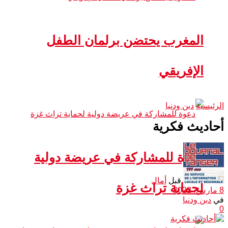
المغرب يحتضن برلمان الطفل
الإفريقي
الرئيسية
دين ودنيا
أحاديث فكرية
دعوة للمشاركة في عريضة دولية
قبل
أمال
لحماية تراث غزة
8 مارس، 2022
في
دين ودنيا
0