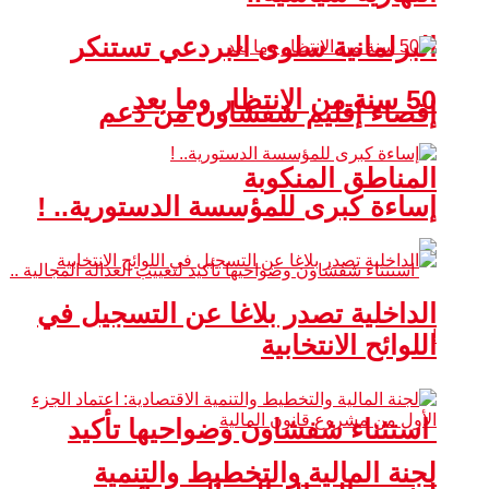
البرلمانية سلوى البردعي تستنكر
50 سنة من الانتظار وما بعد
إقصاء إقليم شفشاون من دعم
المناطق المنكوبة
إساءة كبرى للمؤسسة الدستورية.. !
الداخلية تصدر بلاغا عن التسجيل في
اللوائح الانتخابية
استثناء شفشاون وضواحيها تأكيد
لجنة المالية والتخطيط والتنمية