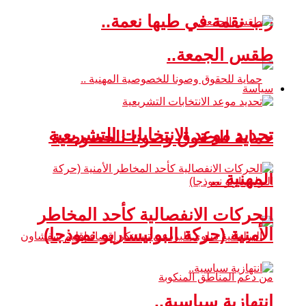
رب نقمة في طيها نعمة..
طقس الجمعة..
سياسة
تحديد موعد الانتخابات التشريعية
حماية للحقوق وصونا للخصوصية
المهنية ..
الحركات الانفصالية كأحد المخاطر
الأمنية (حركة البوليساريو نموذجا)
انتهازية سياسية..