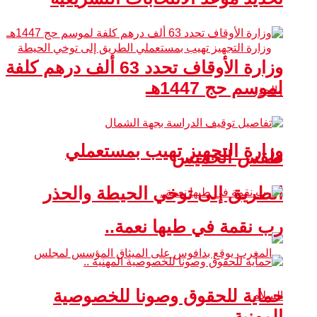
وزارة الأوقاف تحدد 63 ألف درهم كلفة
لموسم حج 1447هـ
وزارة التجهيز تهيب بمستعملي
طقس الخميس
الطريق إلى توخي الحيطة والحذر
رب نقمة في طيها نعمة..
حماية للحقوق وصونا للخصوصية
المهنية ..