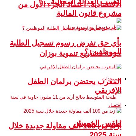
لتغييب العدالة المجالية .. !
الاقتصادية: اعتماد الجزء الأول من
مشروع قانون المالية
بأي حق تفرض رسوم تسجيل الطلبة
الموظفين ؟
حزمة مشاريع تنموية بوزان
مستجدات
المغرب يحتضن برلمان الطفل
الإفريقي
اقتصاد
طقس الخميس
أزيد من 109 ألف مقاولة جديدة خلال
سنة 2025