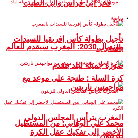
فخر أبي فراس وأبي الطيب
رياضة
تأجيل بطولة كأس إفريقيا للسيدات
مونديال 2030: المغرب سيقدم للعالم
بالمغرب
صورة جميلة لبلد يتقدم
كرة السلة : طنجة على موعد مع
مواجهتين ناريتين
المغرب يترأس المجلس الدولي
محمد علي الوهابي: من المستطيل
الأخضر إلى تفكيك عقل الكرة
للزيتون