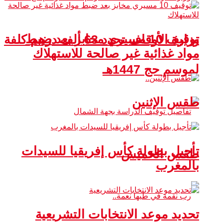
توقيف 10 مسيري مخابز بعد ضبط
وزارة الأوقاف تحدد 63 ألف درهم كلفة
مواد غذائية غير صالحة للاستهلاك
لموسم حج 1447هـ
طقس الإثنين
تأجيل بطولة كأس إفريقيا للسيدات
طقس الخميس
بالمغرب
تحديد موعد الانتخابات التشريعية