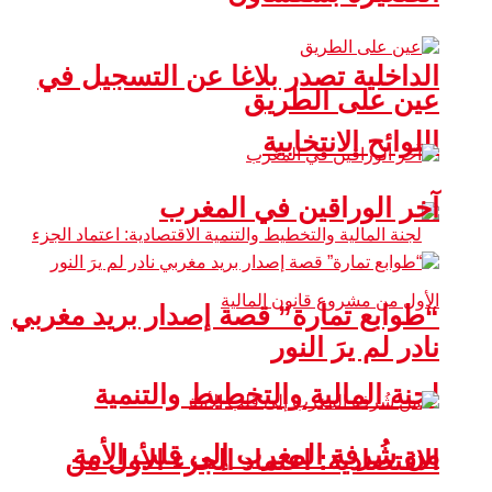
الداخلية تصدر بلاغا عن التسجيل في
عين على الطريق
اللوائح الانتخابية
آخر الوراقين في المغرب
“طوابع تمارة” قصة إصدار بريد مغربي
نادر لم يرَ النور
لجنة المالية والتخطيط والتنمية
من شُرفة المغرب إلى قلب الأمة
الاقتصادية: اعتماد الجزء الأول من