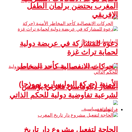
المغرب يحتضن برلمان الطفل
الإفريقي
دعوة للمشاركة في عريضة دولية
لحماية تراث غزة
الحركات الانفصالية كأحد المخاطر
الأمنية (حركة البوليساريو نموذجا)
انتصار دبلوماسي مغربي يؤسس
لشرعية تفاوضية دولية للحكم الذاتي
فن و ثقافة
الحاجة لتفعيل مشروع دار تاريخ