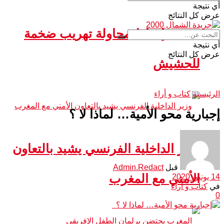
أي نتيجة
عرض كل النتائج
سبتة.. إحباط محاولة تهريب ضخمة
أي نتيجة
عرض كل النتائج
للحشيش
الرئيسية
كتاب و أراء
إجبارية محو الأمية… لماذا لا ؟
وزير الداخلية الفرنسي يشيد بالتعاون
قبل
Admin.Redact
الأمني مع المغرب
14 يونيو، 2020
في
كتاب و أراء
0