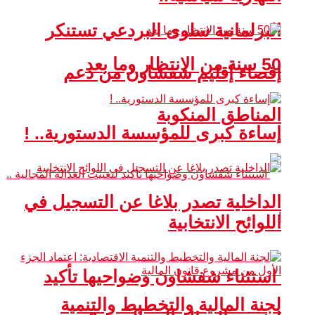
البرلمانية سلوى البردعي تستنكر
50 سنة من الانتظار وما بعد
إقصاء إقليم شفشاون من دعم
المناطق المنكوبة
إساءة كبرى للمؤسسة الدستورية.. !
الداخلية تصدر بلاغا عن التسجيل في
اللوائح الانتخابية
استثناء شفشاون وضواحيها تأكيد
لجنة المالية والتخطيط والتنمية