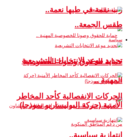
رب نقمة في طيها نعمة..
طقس الجمعة..
سياسة
تحديد موعد الانتخابات التشريعية
حماية للحقوق وصونا للخصوصية
المهنية ..
الحركات الانفصالية كأحد المخاطر
الأمنية (حركة البوليساريو نموذجا)
انتهازية سياسية..