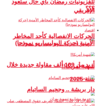
تلفزيونيات رمضان بأي حال ستعود
؟؟؟
الإفريقي
اقتصاد
الحركات الانفصالية كأحد المخاطر
الأمنية (حركة البوليساريو نموذجا)
أزيد من 109 ألف مقاولة جديدة خلال
شهية أمريكا!!
سنة 2025
دار بريشة .. وجحيم الساتيام