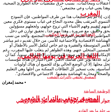
اعتقالات ومحاكمات، بسبب خرق مقتضيات حالة الطوارئ الصحية،
وهذا يعني غياب وعي مجتمعي”.
المغرب
إذن، إذا لم يتم استيعاب هذا من طرف المواطنين، فإن النموذج
التنموي المرتقب يظل محدود النجاح في غياب مستوى فكري معين
لديهم لتقييم وفهم الأشياء التي تروج حولهم، ولجعلهم مسؤولين
بحق وحقيق، مع ضرورة ـ وهذا مهم جدا ـ تحقيق توازن في دخل
المواطنين وكذا تقليص الفوارق بين فئات المجتمع، والحد من نسب
الهشاشة الاقتصادية والاجتماعية للأسر، من خلال تقديم دعم مباشر
للأسر المتوسطة والفقيرة ودعم خاص لتكفل الأسر بالأطفال أو
المسنين المتخلي عنهم. وهذه الظواهر لم يتغلب عليها المغرب، رغم
اللغة العربية في يومها العالمي..
الإمكانيات الهامة المرصودة للمؤسسات الاجتماعية، سنوياً، كما أن
تزايد عددها يؤثر على تماسك الأسر، على اعتبار أن هناك مؤسسات
تحل محلها. إلا أن الوضع الحالي يؤكد للجميع أن هناك أولويات
أساسية، يجب تسخير كل الطاقات الممكنة من أجلها وهي التعليم
والصحة ومحاربة الهشاشة بشقيها، الاجتماعي والاقتصادي”.
• محمد إمغران
الوظيفة السابقة
المضيق تحتفي بالتراث الشعب
حوار الشمال التربوي مع الباحث نور الدين زويتني
مرحلة ما بعد القادم