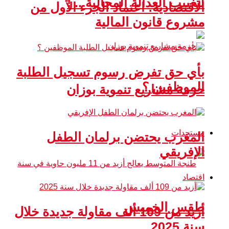
لتغييب العدالة المجالية .. !
الاقتصادية: اعتماد الجزء الأول من
مشروع قانون المالية
بأي حق تفرض رسوم تسجيل الطلبة
الموظفين ؟
حزمة مشاريع تنموية بوزان
مستجدات
المغرب يحتضن برلمان الطفل
الإفريقي
اقتصاد
طقس الخميس
أزيد من 109 ألف مقاولة جديدة خلال
سنة 2025