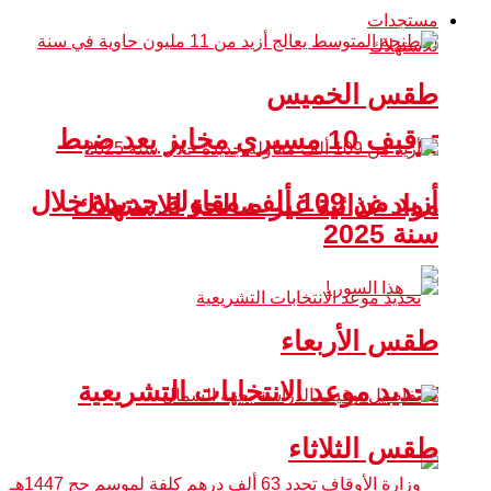
مستجدات
طقس الخميس
توقيف 10 مسيري مخابز بعد ضبط
أزيد من 109 ألف مقاولة جديدة خلال
مواد غذائية غير صالحة للاستهلاك
سنة 2025
طقس الأربعاء
تحديد موعد الانتخابات التشريعية
طقس الثلاثاء