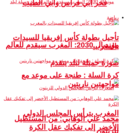
فخر أبي فراس وأبي الطيب
رياضة
تأجيل بطولة كأس إفريقيا للسيدات
مونديال 2030: المغرب سيقدم للعالم
بالمغرب
صورة جميلة لبلد يتقدم
كرة السلة : طنجة على موعد مع
مواجهتين ناريتين
المغرب يترأس المجلس الدولي
محمد علي الوهابي: من المستطيل
الأخضر إلى تفكيك عقل الكرة
للزيتون