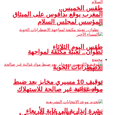
طقس الخميس..
المغرب يوقع بدافوس على الميثاق
المؤسس لمجلس السلام
طقس اليوم الثلاثاء
تطوان.. تعبئة مكثفة لمواجهة
مجتمع
الاضطرابات الجوية
توقيف 10 مسيري مخابز بعد ضبط
مواد غذائية غير صالحة للاستهلاك
نشرة إنذارية إلى غاية الأربعاء
تحديد موعد الانتخابات التشريعية