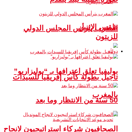
طقس الإثنين
المغرب يترأس المجلس الدولي
للزيتون
دولية
بوليفيا تعلق اعترافها بـ “بوليزاريو”
تأجيل بطولة كأس إفريقيا للسيدات
بالمغرب
50 سنة من الانتظار وما بعد
الصحافيون شركاء استراتيجيون لانجاح