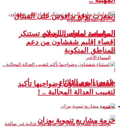
المغرب يوقع بدافوس على الميثاق
المؤسس لمجلس السلام
البرلمانية سلوى البردعي تستنكر
إقصاء إقليم شفشاون من دعم
المناطق المنكوبة
طقس اليوم الثلاثاء
استثناء شفشاون وضواحيها تأكيد
لتغييب العدالة المجالية .. !
مجتمع
حزمة مشاريع تنموية بوزان