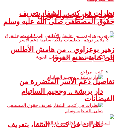
نظرات في كتب.. الشفا، بتعريف
حزمة مشاريع تنموية بوزان
حقوق المصطفى صلى الله عليه وسلم
زهير بوعزاوي .. من هامش الأطلس
إلى كتابة تصنع الفرق
كتب، مراجع
تفاصيل دعم الأسر المتضررة من
دار بريشة .. وجحيم الساتيام
الفيضانات
نظرات في كتب.. الشفا، بتعريف