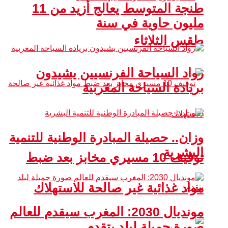
طنجة المتوسط يعالج أزيد من 11
مليون حاوية في سنة
طقس الثلاثاء
رواد السياحة الفرنسيين يشيدون
بريادة السياحة المغربية
وزان.. حصيلة المبادرة الوطنية للتنمية
البشرية
توقيف 10 مسيري مخابز بعد ضبط
مواد غذائية غير صالحة للاستهلاك
مونديال 2030: المغرب سيقدم للعالم
صورة جميلة لبلد يتقدم