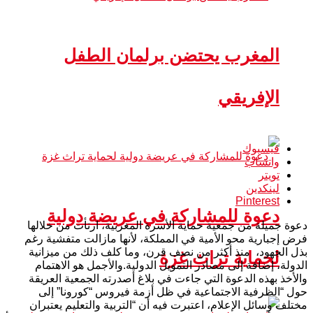
المغرب يحتضن برلمان الطفل
الإفريقي
فيسبوك
واتساب
تويتر
لينكدين
Pinterest
دعوة للمشاركة في عريضة دولية
دعوة جميلة من جمعية حماية الأسرة المغربية، ارتأت من خلالها
فرض إجبارية محو الأمية في المملكة، لأنها مازالت متفشية رغم
بذل الجهود، منذ أكثر من نصف قرن، وما كلف ذلك من ميزانية
لحماية تراث غزة
الدولة، إضافة إلى مصادر التمويل الدولية.والأجمل هو الاهتمام
والأخذ بهذه الدعوة التي جاءت في بلاغ أصدرته الجمعية العريقة
حول “الظرفية الاجتماعية في ظل أزمة فيروس “كورونا” إلى
مختلف وسائل الإعلام، اعتبرت فيه أن “التربية والتعليم يعتبران