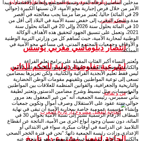
مدخلين أساسيين لرفاه الفرد وتنمية المجتمع وإنعاش الاقتصاد، ويبدأ
الأمر من خلال فرض إجبارية محو الأمية، لأن نسبتها الكبيرة (حوالي
29 في المائة) حاليا، يُعتبر مرضاً مزمناً يجب معالجته في أقصر
مدة.ويسعى المغرب إلى خفض نسبة الأمية في البلاد إلى أقل من
10 في المائة بحلول سنة 2026 وإلى 20 في المائة بحلول سنة
2021، وتعمل على تنسيق الجهود لتحقيق هذه الأهداف الوكالة
الوطنية لمحاربة الأمية، حيث تُساهم كل من وزارتي التربية الوطنية
و الأوقاف وجمعيات المجتمع المدني، في مساعي محو الأمية في
انتصار دبلوماسي مغربي يؤسس
المملكة.
وتُعتبر النساء أكبر الفئات المقبلة على برامج تعلم القراءة
لشرعية تفاوضية دولية للحكم الذاتي
والكتابة.وأوضحت الجمعية ذاتها أن المقصود بالقضاء على الأمية
ليس فقط تعليم الأبجدية القرائية والكتابية، ولكن تعزيزها بمضامين
تسعى إلى توعية المواطنين وتلقينهم مقومات الوطن الحضارية
والتاريخية والجغرافية، والقوانين المنظمة للعلاقات بين المواطنين
والمؤسسات، مثل تبسيط وشرح مضامين الدستور.وتعتبر لطيفة
فن و ثقافة
بناني سميرس، رئيسة الجمعية، أنه “من غير المعقول بعد مرور
حوالي ستة عقود على الاستقلال وصرف أموال وتكوين جمعيات
وإنشاء مؤسسة عمومية خاصة بمحاربة الأمية أن تبقى في نهاية
المطاف الأرقام الرسمية تشير إلى نسبة الأمية بحوالي 30 في
المائة، دون نسيان وجود أنواع أخرى من الأمية، الناتجة عن انقطاع
التلاميذ عن الدراسة في أوقات مبكرة، سواء في الابتدائي أو
الإعدادي.وزادت رئيسة الجمعية ذاتها: “نحن في فترة الحَجر الصحي
الحاجة لتفعيل مشروع دار تاريخ
والكثير من الناس لم يستوعبوا هذا المفهوم وهو ما نتجت عنه