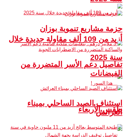
حزمة مشاريع تنموية بوزان
أزيد من 109 ألف مقاولة جديدة خلال
سنة 2025
تفاصيل دعم الأسر المتضررة من
الفيضانات
استئناف الصيد الساحلي بميناء
طقس الأربعاء
العرائش