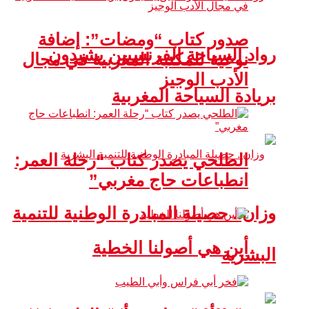
صدور كتاب “ومضات”: إضافة
رواد السياحة الفرنسيين يشيدون
نوعية للمكتبة المغربية في مجال
الأدب الوجيز
بريادة السياحة المغربية
الطلحي يصدر كتاب “رحلة العمر:
انطباعات حاج مغربي”
وزان.. حصيلة المبادرة الوطنية للتنمية
أين هي أصولنا الخطية
البشرية