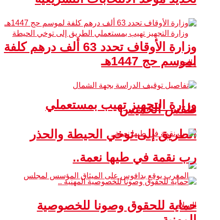
وزارة الأوقاف تحدد 63 ألف درهم كلفة
لموسم حج 1447هـ
وزارة التجهيز تهيب بمستعملي
طقس الخميس
الطريق إلى توخي الحيطة والحذر
رب نقمة في طيها نعمة..
حماية للحقوق وصونا للخصوصية
المهنية ..