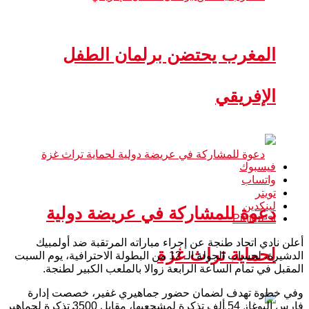
المغرب يحتضن برلمان الطفل
الإفريقي
فيسبوك
واتساب
تويتر
لينكدين
دعوة للمشاركة في عريضة دولية
Pinterest
​أعلن نادي اتحاد طنجة عن إجراء مباراته المرتقبة ضد أولمبيك
لحماية تراث غزة
الدشيرة، لحساب الجولة الـ 12 من البطولة الاحترافية، يوم السبت
المقبل في تمام الساعة الرابعة زوالا بالملعب الكبير لطنجة.
وفي خطوة تهدف لضمان حضور جماهيري غفير، خصصت إدارة
فارس البوغاز 54 ألف تذكرة لمشجعيها، مقابل 3500 تذكرة لجماهير