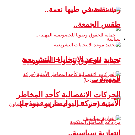
رب نقمة في طيها نعمة..
طقس الجمعة..
سياسة
تحديد موعد الانتخابات التشريعية
حماية للحقوق وصونا للخصوصية
المهنية ..
الحركات الانفصالية كأحد المخاطر
الأمنية (حركة البوليساريو نموذجا)
انتهازية سياسية..