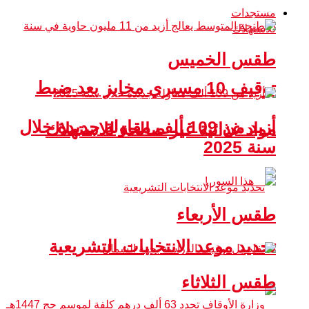
مستجدات
طقس الخميس
توقيف 10 مسيري مخابز بعد ضبط
أزيد من 109 ألف مقاولة جديدة خلال
مواد غذائية غير صالحة للاستهلاك
سنة 2025
طقس الأربعاء
تحديد موعد الانتخابات التشريعية
طقس الثلاثاء