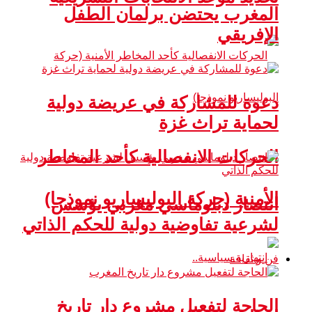
المغرب يحتضن برلمان الطفل
الإفريقي
دعوة للمشاركة في عريضة دولية
لحماية تراث غزة
الحركات الانفصالية كأحد المخاطر
الأمنية (حركة البوليساريو نموذجا)
انتصار دبلوماسي مغربي يؤسس
لشرعية تفاوضية دولية للحكم الذاتي
فن و ثقافة
الحاجة لتفعيل مشروع دار تاريخ