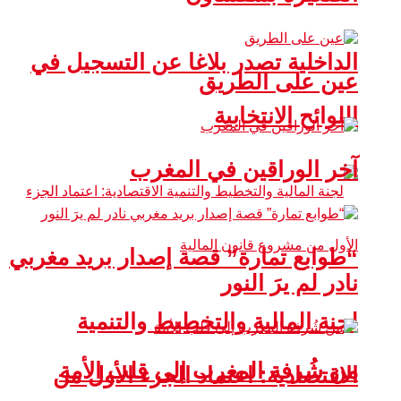
الداخلية تصدر بلاغا عن التسجيل في
عين على الطريق
اللوائح الانتخابية
آخر الوراقين في المغرب
“طوابع تمارة” قصة إصدار بريد مغربي
نادر لم يرَ النور
لجنة المالية والتخطيط والتنمية
من شُرفة المغرب إلى قلب الأمة
الاقتصادية: اعتماد الجزء الأول من