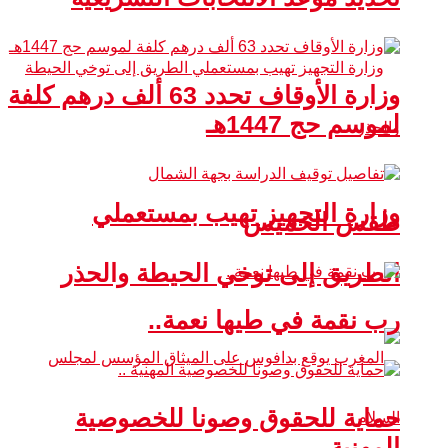
وزارة الأوقاف تحدد 63 ألف درهم كلفة
لموسم حج 1447هـ
وزارة التجهيز تهيب بمستعملي
طقس الخميس
الطريق إلى توخي الحيطة والحذر
رب نقمة في طيها نعمة..
حماية للحقوق وصونا للخصوصية
المهنية ..