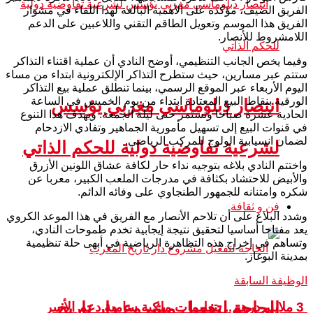
الفريق الضيف، مؤكدة على الأهمية البالغة لهذا اللقاء في مشوار
الفريق هذا الموسم وتعويل الطاقم التقني واللاعبين على الدعم
اللامشروط للأنصار.
​وفيما يخص الجانب التنظيمي، أوضح النادي أن عملية اقتناء التذاكر
ستتم عبر مسارين، حيث ستطرح التذاكر الإلكترونية ابتداء من مساء
اليوم الأربعاء عبر الموقع الرسمي، بينما تنطلق عملية بيع التذاكر
الورقية بنقاط البيع المعتادة ابتداء من يوم الخميس في الساعة
انتصار دبلوماسي مغربي يؤسس
الحادية عشرة صباحا وتستمر حتى ليلة الجمعة. ويهدف هذا التنوع
في قنوات البيع إلى تسهيل مأمورية الجماهير وتفادي الازدحام
لضمان انسيابية الولوج للمركب الرياضي.
لشرعية تفاوضية دولية للحكم الذاتي
​واختتم النادي بلاغه بتوجيه نداء حار لكافة عشاق اللونين الأزرق
والأبيض للاحتشاد بكثافة في مدرجات الملعب الكبير، معربا عن
شكره وامتنانه للجمهور الطنجاوي على وفائه الدائم.
فن و ثقافة
وشدد البلاغ على أن تلاحم الأنصار مع الفريق في هذا الموعد الكروي
يعد مفتاحا أساسيا لتحقيق نتيجة إيجابية تخدم طموحات النادي،
وتساهم في إخراج هذه التظاهرة الرياضية في أبهى حلة تنظيمية
بمدينة البوغاز.
الوظيفة السابقة
الحاجة لتفعيل مشروع دار تاريخ
3 ملايير درهم.. بتعليمات ملكية سامية دعم الأسر