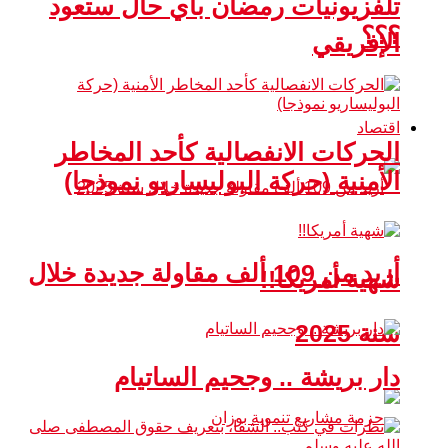
تلفزيونيات رمضان بأي حال ستعود
؟؟؟
الإفريقي
اقتصاد
الحركات الانفصالية كأحد المخاطر
الأمنية (حركة البوليساريو نموذجا)
أزيد من 109 ألف مقاولة جديدة خلال
شهية أمريكا!!
سنة 2025
دار بريشة .. وجحيم الساتيام