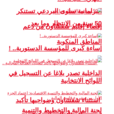
البرلمانية سلوى البردعي تستنكر
50 سنة من الانتظار وما بعد
إقصاء إقليم شفشاون من دعم
المناطق المنكوبة
إساءة كبرى للمؤسسة الدستورية.. !
الداخلية تصدر بلاغا عن التسجيل في
اللوائح الانتخابية
استثناء شفشاون وضواحيها تأكيد
لجنة المالية والتخطيط والتنمية