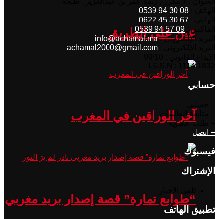
العنوان : 7 مكرر , زنقة عمر بن عبدالعزيز , طنجة
الهاتف :
08 30 94 0539
الهاتف :
67 30 45 0622
الفاكس :
09 57 94 0539
عين على الطريق
البريد الإلكتروني :
info@achamal.ma
البريد الإلكتروني :
achamal2000@gmail.com
الإيداع القانوني : 99/10
I.S.S.N : 1114-1832
حسابي
– حسابي
آخر الوراقين في المغرب
– متابعة الطلبيات
– طلب عضوية
– اتصل
فيسبوك
الإشتراك
تلقي الأخبار
“طوابع تمارة” قصة إصدار بريد مغربي
تطبيق الهاتف