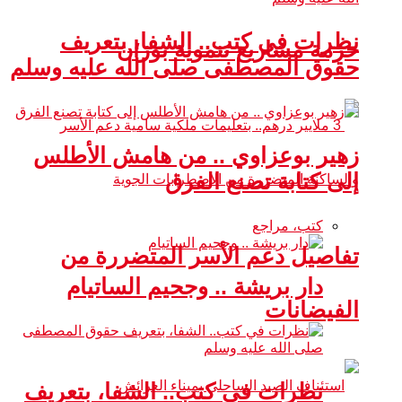
نظرات في كتب.. الشفا، بتعريف
حزمة مشاريع تنموية بوزان
حقوق المصطفى صلى الله عليه وسلم
زهير بوعزاوي .. من هامش الأطلس
إلى كتابة تصنع الفرق
كتب، مراجع
تفاصيل دعم الأسر المتضررة من
دار بريشة .. وجحيم الساتيام
الفيضانات
نظرات في كتب.. الشفا، بتعريف