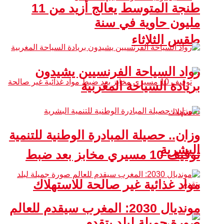
طنجة المتوسط يعالج أزيد من 11
مليون حاوية في سنة
طقس الثلاثاء
رواد السياحة الفرنسيين يشيدون
بريادة السياحة المغربية
وزان.. حصيلة المبادرة الوطنية للتنمية
البشرية
توقيف 10 مسيري مخابز بعد ضبط
مواد غذائية غير صالحة للاستهلاك
مونديال 2030: المغرب سيقدم للعالم
صورة جميلة لبلد يتقدم