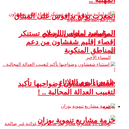
المغرب يوقع بدافوس على الميثاق
المؤسس لمجلس السلام
البرلمانية سلوى البردعي تستنكر
إقصاء إقليم شفشاون من دعم
المناطق المنكوبة
طقس اليوم الثلاثاء
استثناء شفشاون وضواحيها تأكيد
لتغييب العدالة المجالية .. !
مجتمع
حزمة مشاريع تنموية بوزان