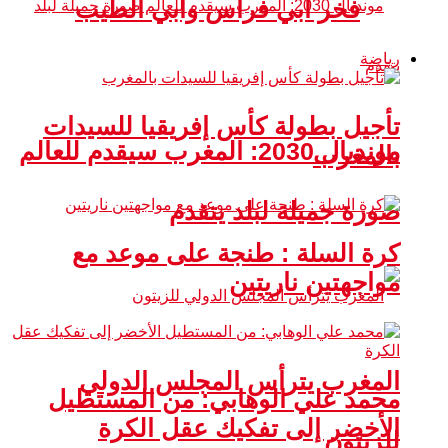
فخر أبي فراس وأبي الطيب
رياضة
تأجيل بطولة كأس إفريقيا للسيدات
مونديال 2030: المغرب سيقدم للعالم
بالمغرب
صورة جميلة لبلد يتقدم
كرة السلة : طنجة على موعد مع
مواجهتين ناريتين
المغرب يترأس المجلس الدولي
محمد علي الوهابي: من المستطيل
الأخضر إلى تفكيك عقل الكرة
للزيتون