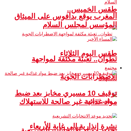
طقس الخميس..
المغرب يوقع بدافوس على الميثاق
المؤسس لمجلس السلام
طقس اليوم الثلاثاء
تطوان.. تعبئة مكثفة لمواجهة
مجتمع
الاضطرابات الجوية
توقيف 10 مسيري مخابز بعد ضبط
مواد غذائية غير صالحة للاستهلاك
نشرة إنذارية إلى غاية الأربعاء
تحديد موعد الانتخابات التشريعية