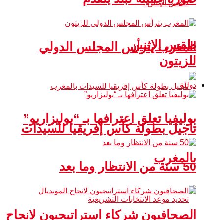
طقس الإثنين
المغرب يترأس المجلس الدولي
للزيتون
دولية
بوليفيا تعلق اعترافها بـ “بوليزاريو”
تأجيل بطولة كأس إفريقيا للسيدات
بالمغرب
50 سنة من الانتظار وما بعد
الصحافيون شركاء استراتيجيون لانجاح