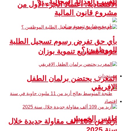
لتغييب العدالة المجالية .. !
الاقتصادية: اعتماد الجزء الأول من
مشروع قانون المالية
بأي حق تفرض رسوم تسجيل الطلبة
الموظفين ؟
حزمة مشاريع تنموية بوزان
مستجدات
المغرب يحتضن برلمان الطفل
الإفريقي
اقتصاد
طقس الخميس
أزيد من 109 ألف مقاولة جديدة خلال
سنة 2025