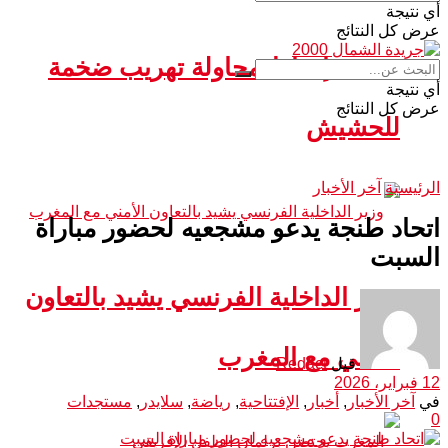
أي نتيجة
عرض كل النتائج
سبتة.. إحباط محاولة تهريب ضخمة
أي نتيجة
عرض كل النتائج
للحشيش
الرئيسية
آخر الأخبار
اتحاد طنجة يدعو مشجعيه لحضور مباراة
السبت
وزير الداخلية الفرنسي يشيد بالتعاون
الأمني مع المغرب
قبل
Redact
12 فبراير، 2026
في
آخر الأخبار
,
أخبار
,
الإفتتاحية
,
رياضة
,
سلايدر
,
مستجدات
0