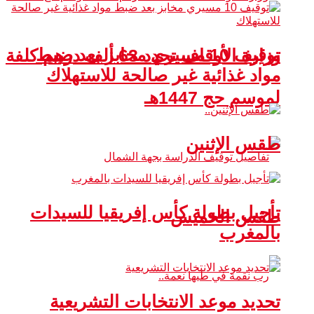
توقيف 10 مسيري مخابز بعد ضبط
وزارة الأوقاف تحدد 63 ألف درهم كلفة
مواد غذائية غير صالحة للاستهلاك
لموسم حج 1447هـ
طقس الإثنين
تأجيل بطولة كأس إفريقيا للسيدات
طقس الخميس
بالمغرب
تحديد موعد الانتخابات التشريعية