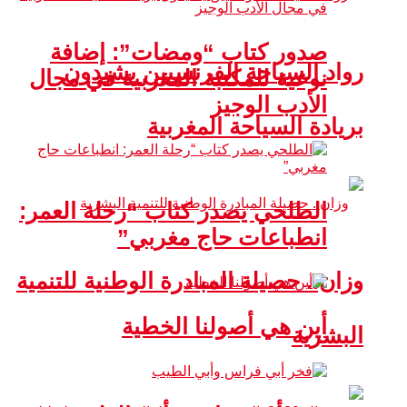
صدور كتاب “ومضات”: إضافة
رواد السياحة الفرنسيين يشيدون
نوعية للمكتبة المغربية في مجال
الأدب الوجيز
بريادة السياحة المغربية
الطلحي يصدر كتاب “رحلة العمر:
انطباعات حاج مغربي”
وزان.. حصيلة المبادرة الوطنية للتنمية
أين هي أصولنا الخطية
البشرية