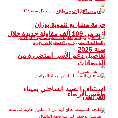
حزمة مشاريع تنموية بوزان
أزيد من 109 ألف مقاولة جديدة خلال
سنة 2025
تفاصيل دعم الأسر المتضررة من
الفيضانات
استئناف الصيد الساحلي بميناء
طقس الأربعاء
العرائش