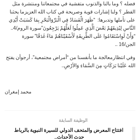
فضله ؟ وما بالنا والذنوب متفشية في مجتمعاتنا ومنتشرة مثل
الفطر ؟ ولنا إشارات قوية وصريحة في كتاب الله العزيزما يحثنا
على تأملها وتدبرها: “ظَهَرَ الْفَسَادُ فِي الْبَرِّوَالْبَحْرِ بِمَا كَسَبَتْ أَيْدِي
النَّاسِ لِيُذِيقَهُمْ بَعْضَ الَّذِي عَمِلُوا لَعَلَّهُمْ يَرْجِعُونَ”سورة الروم/4..
“وَأَنْ لَوِاسْتَقَامُوا عَلَى الطَّرِيقَةِ لَأَسْقَيْنَاهُمْ مَاءً غَدَقًا” سورة
الجن/16 ..
وفي انتظارمعالجة ما بأنفسنا من “أمراض مجتمعية”، أرجوأن يفتح
الله عَلَيْنا بَرَكَاتٍ مِنَ السَّمَاءِ وَالأرْضِ..
محمد إمغران
الوظيفة السابقة
افتتاح المعرض والمتحف الدولي للسيرة النبوية بالرباط
حدث الأحداث..