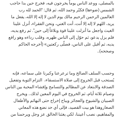
بالمصلى، ووعد الناس يوماً يخرجون فيه، فخرج حين بدا حاجب
الشمس (ضوءها) فكبّر وحمد الله، ثم قال: “الحمد لله رب
العالمين الرحمن الرحيم مالك يوم الدين لا إله إلا الله، يفعل ما
يريد، اللهم لا إله إلا أنت، أنت الغني، ونحن الفقراء، أنزل علينا
الغيث واجعل ما أنزلت علينا قوة وبلاغاً إلى حين”. ثم رفع يديه،
فلم يزل يدعو، ثم حوّل إلى الناس ظهره، وقلب رداءه وهو رافع
يديه، ثم أقبل على الناس، فصلّى ركعتين» (أخرجه الحاكم
وصححه)..
وحسب السلف الصالح وما ترعرعنا وكبرنا على سماعه، فإنه
يُستحب قبل الخروج إلى صلاة الاستسقاء، التزام التوبة وتفعيل
الصدقة والابتعاد عن المظالم والتسامح وإفشاء المحبة بين الناس
وصيام ثلاثة أيام، ثم الخروج في اليوم المعين لذلك.. ويخرج
الصبيان والشيوخ والعجائز ويباح إخراج حتى البهائم والأطفال
الصغاروهذا هو بيت القصيد، فإلى أي حد نضع هذه المعاني
والمفاهيم، نصب أعيننا، لكي يغثنا الخالق عز وجل ويرحمنا من