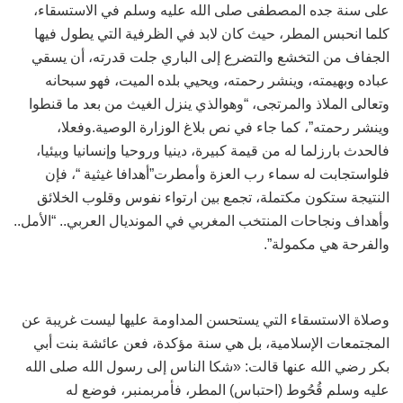
على سنة جده المصطفى صلى الله عليه وسلم في الاستسقاء،
كلما انحبس المطر، حيث كان لابد في الظرفية التي يطول فيها
الجفاف من التخشع والتضرع إلى الباري جلت قدرته، أن يسقي
عباده وبهيمته، وينشر رحمته، ويحيي بلده الميت، فهو سبحانه
وتعالى الملاذ والمرتجى، “وهوالذي ينزل الغيث من بعد ما قنطوا
وينشر رحمته”، كما جاء في نص بلاغ الوزارة الوصية.وفعلا،
فالحدث بارزلما له من قيمة كبيرة، دينيا وروحيا وإنسانيا وبيئيا،
فلواستجابت له سماء رب العزة وأمطرت”أهدافا غيثية “، فإن
النتيجة ستكون مكتملة، تجمع بين ارتواء نفوس وقلوب الخلائق
وأهداف ونجاحات المنتخب المغربي في المونديال العربي.. “الأمل..
والفرحة هي مكمولة”.
وصلاة الاستسقاء التي يستحسن المداومة عليها ليست غريبة عن
المجتمعات الإسلامية، بل هي سنة مؤكدة، فعن عائشة بنت أبي
بكر رضي الله عنها قالت: «شكا الناس إلى رسول الله صلى الله
عليه وسلم قُحُوط (احتباس) المطر، فأمربمنبر، فوضع له