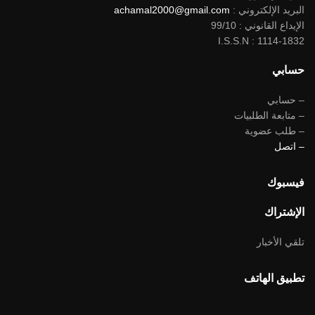
البريد الإلكتروني :
achamal2000@gmail.com
الإيداع القانوني : 99/10
I.S.S.N : 1114-1832
حسابي
– حسابي
– متابعة الطلبيات
– طلب عضوية
– اتصل
فيسبوك
الإشتراك
تلقي الأخبار
تطبيق الهاتف