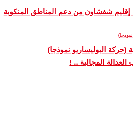
ء إقليم شفشاون من دعم المناطق المنكوبة
ة (حركة البوليساريو نموذجا)
لعدالة المجالية .. !