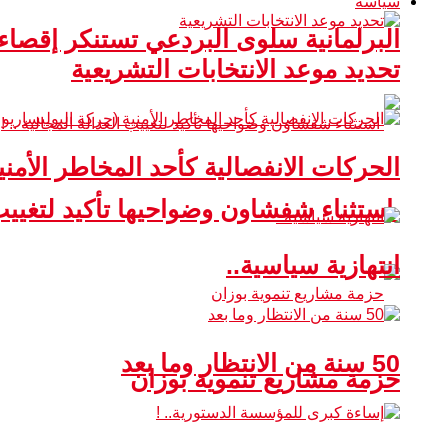
سياسة
البرلمانية سلوى البردعي تستنكر إقصا
تحديد موعد الانتخابات التشريعية
الحركات الانفصالية كأحد المخاطر الأمني
استثناء شفشاون وضواحيها تأكيد لتغييب ا
انتهازية سياسية..
50 سنة من الانتظار وما بعد
حزمة مشاريع تنموية بوزان