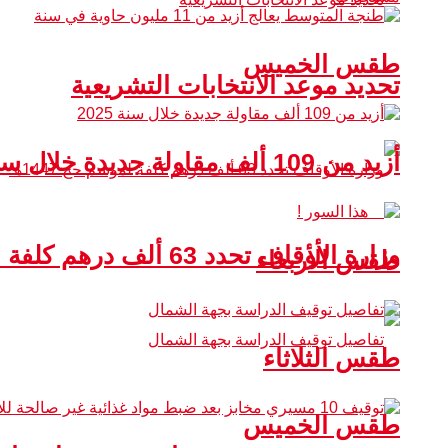
طقس الخميس
تحديد موعد الانتخابات التشريعية
أزيد من 109 ألف مقاولة جديدة خلال سنة 2025
وزارة الأوقاف تحدد 63 ألف درهم كلفة لموسم حج 1447هـ
طقس الأربعاء
طقس الثلاثاء
طقس الخميس