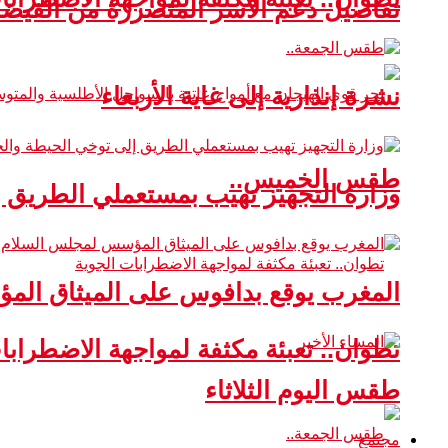
تفاصيل دعم الأسر المتضررة من الفيضا
نشرة إنذارية إلى غاية الأربعاء
طقس الخميس..
وزارة التجهيز تهيب بمستعملي الطريق 
المغرب يوقع بدافوس على الميثاق ال
تطوان.. تعبئة مكثفة لمواجهة الاضطرابا
طقس اليوم الثلاثاء
مجتمع