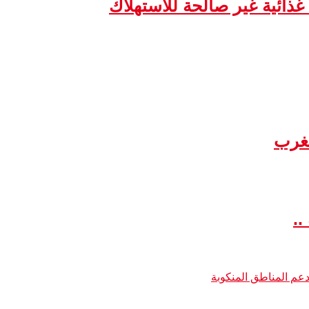
مغرب
..