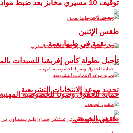
توقيف 10 مسيري مخابز بعد ضبط مواد غذائية غير صالحة للاستهلاك
طقس الإثنين
رب نقمة في طيها نعمة..
تأجيل بطولة كأس إفريقيا للسيدات بال
تحديد موعد الانتخابات التشريعية
حماية للحقوق وصونا للخصوصية المهنية 
طقس الجمعة..