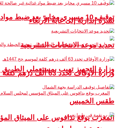
توقيف 10 مسيري مخابز بعد ضبط مواد غذائية غير صالحة للاستهلاك
نشرة إنذارية إلى غاية الأربعاء
تحديد موعد الانتخابات التشريعية
وزارة التجهيز تهيب بمستعملي الطريق 
وزارة الأوقاف تحدد 63 ألف درهم كلفة لموسم حج 1447هـ
طقس الخميس
المغرب يوقع بدافوس على الميثاق ال