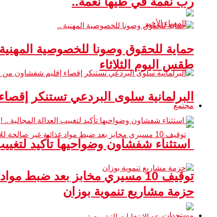
رب نقمة في طيها نعمة..
حماية للحقوق وصونا للخصوصية المهنية 
طقس اليوم الثلاثاء
البرلمانية سلوى البردعي تستنكر إقصا
مجتمع
استثناء شفشاون وضواحيها تأكيد لتغييب ا
توقيف 10 مسيري مخابز بعد ضبط مواد غذائية غير صالحة للاستهلاك
حزمة مشاريع تنموية بوزان
مستجدات