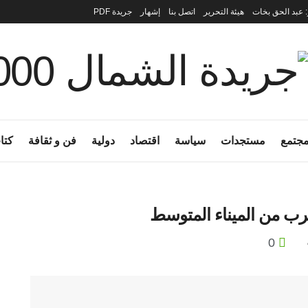
: عبد الحق بخات
هيئة التحرير
اتصل بنا
إشهار
جريدة PDF
جتمع
مستجدات
سياسة
اقتصاد
دولية
فن و ثقافة
كتا
رب من الميناء المتوسط
0