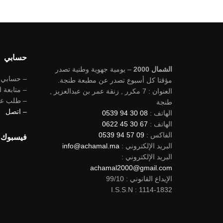
حسابي
الشمال 2000
– يومية جهوية وطنية تصدر
– حسابي
مؤقتا كل أسبوع تصدر عن مطبعة طنجة.
– متابعة ا
العنوان : 7 مكرر , زنقة عمر بن عبدالعزيز ,
– طلب ع
طنجة
– اتصل
الهاتف :
08 30 94 0539
الهاتف :
67 30 45 0622
الفاكس :
09 57 94 0539
فيسبوك
البريد الإلكتروني :
info@achamal.ma
البريد الإلكتروني :
achamal2000@gmail.com
الإيداع القانوني : 99/10
I.S.S.N : 1114-1832