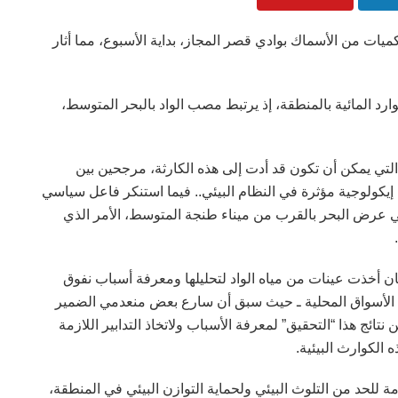
ات من الأسماك بوادي قصر المجاز، بداية الأسبوع، مما أثار
رد المائية بالمنطقة، إذ يرتبط مصب الواد بالبحر المتوسط،
التي يمكن أن تكون قد أدت إلى هذه الكارثة، مرجحين بين
 إيكولوجية مؤثرة في النظام البيئي.. فيما استنكر فاعل سياسي
ي عرض البحر بالقرب من ميناء طنجة المتوسط، الأمر الذي
 أخذت عينات من مياه الواد لتحليلها ومعرفة أسباب نفوق
ي الأسواق المحلية ـ حيث سبق أن سارع بعض منعدمي الضمير
تائج هذا “التحقيق” لمعرفة الأسباب ولاتخاذ التدابير اللازمة
الكوارث البيئية.
 للحد من التلوث البيئي ولحماية التوازن البيئي في المنطقة،