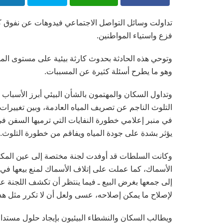
تداولت وسائل التواصل الاجتماعي فيدوهات عن نفوق كمي
فزع واستياء المواطنين.
وتوحي هذه الحادثة بحدوث كارثة بيئية على مستوى الموا
وهو ما يطرح أسئلة كثيرة عن المسببات.
وتداول السكان والمهتمون بالشأن البيئي أبرز الأسباب 
التلوث الناجم عن تصريف المياه العادمة، وبين تغييرات
في منبر إعلامي خطورة النفايات التي ترميها السفن ف
يؤثر بشدة على جودة المياه ويفاقم من خطورة التلوث..
وكانت السلطات قد أوفدت لجنة مختصة إلى عين المكان
الأسماك، كما عملت على إتلاف الأسماك لمنع بيعها ف
إلى جمعها بغرض البيع ـ فيما ينتظر أن تكشف اللجنة عن ن
لإصلاح ما يمكن إصلاحه، عسى ولعل أن لا تكرر مثل هذه 
ويطالب السكان والنشطاء البيئيون بإيجاد حلول مستدامة