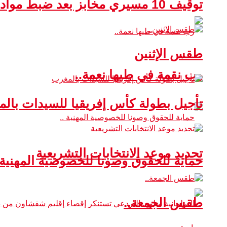
توقيف 10 مسيري مخابز بعد ضبط مواد غذائية غير صالحة للاستهلاك
طقس الإثنين
رب نقمة في طيها نعمة..
تأجيل بطولة كأس إفريقيا للسيدات بال
تحديد موعد الانتخابات التشريعية
حماية للحقوق وصونا للخصوصية المهنية 
طقس الجمعة..