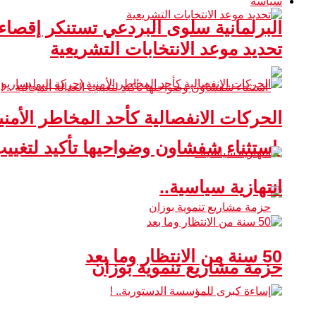
سياسة
البرلمانية سلوى البردعي تستنكر إقصا
تحديد موعد الانتخابات التشريعية
الحركات الانفصالية كأحد المخاطر الأمني
استثناء شفشاون وضواحيها تأكيد لتغييب ا
انتهازية سياسية..
50 سنة من الانتظار وما بعد
حزمة مشاريع تنموية بوزان