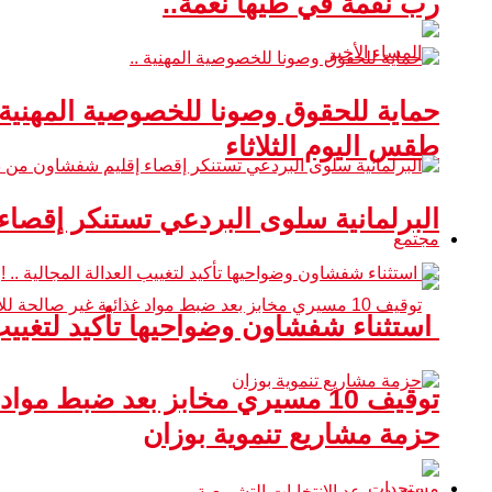
رب نقمة في طيها نعمة..
حماية للحقوق وصونا للخصوصية المهنية 
طقس اليوم الثلاثاء
البرلمانية سلوى البردعي تستنكر إقصا
مجتمع
استثناء شفشاون وضواحيها تأكيد لتغييب ا
توقيف 10 مسيري مخابز بعد ضبط مواد غذائية غير صالحة للاستهلاك
حزمة مشاريع تنموية بوزان
مستجدات