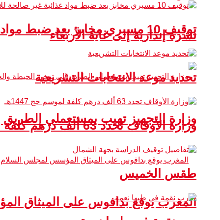
توقيف 10 مسيري مخابز بعد ضبط مواد غذائية غير صالحة للاستهلاك
نشرة إنذارية إلى غاية الأربعاء
تحديد موعد الانتخابات التشريعية
وزارة التجهيز تهيب بمستعملي الطريق 
وزارة الأوقاف تحدد 63 ألف درهم كلفة لموسم حج 1447هـ
طقس الخميس
المغرب يوقع بدافوس على الميثاق ال