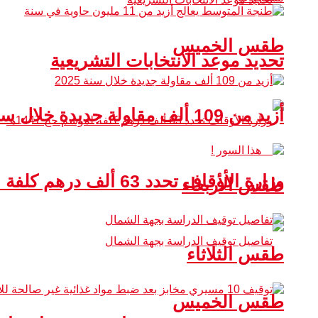
طقس الخميس
تحديد موعد الانتخابات التشريعية
أزيد من 109 ألف مقاولة جديدة خلال سنة 2025
وزارة الأوقاف تحدد 63 ألف درهم كلفة لموسم حج 1447هـ
طقس الأربعاء
طقس الثلاثاء
طقس الخميس