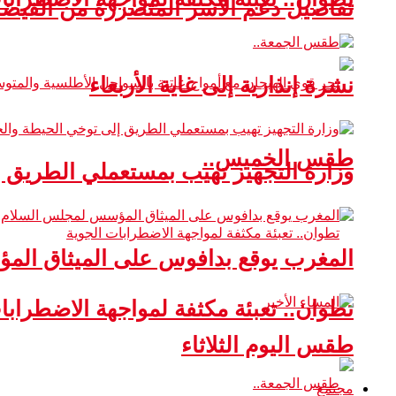
تفاصيل دعم الأسر المتضررة من الفيضا
نشرة إنذارية إلى غاية الأربعاء
طقس الخميس..
وزارة التجهيز تهيب بمستعملي الطريق 
المغرب يوقع بدافوس على الميثاق ال
تطوان.. تعبئة مكثفة لمواجهة الاضطرابا
طقس اليوم الثلاثاء
مجتمع