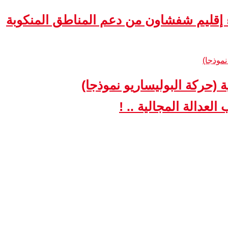
ء إقليم شفشاون من دعم المناطق المنكوبة
ة (حركة البوليساريو نموذجا)
لعدالة المجالية .. !