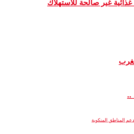
مغرب
..