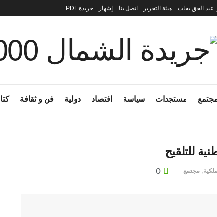
: عبد الحق بخات
هيئة التحرير
اتصل بنا
إشهار
جريدة PDF
جتمع
مستجدات
سياسة
اقتصاد
دولية
فن و ثقافة
كتا
نية للتلقيح
0
لكية
,
مجتمع