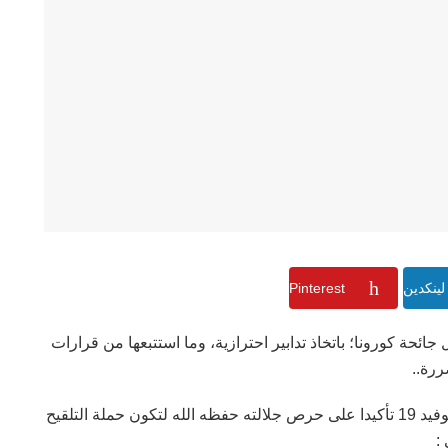
لينكدين
Pinterest
ائحة كورونا؛ باتخاذ تدابير احترازية، وما استتبعها من قرارات
ررة..
ويأتي بلاغ الديوان الملكي في موضوع اللقاح المضاد لكوفيد 19 تأكيدا على حرص جلالته حفظه الله لتكون حملة التلقيح
: