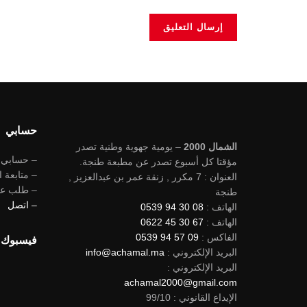
حسابي
الشمال 2000
– يومية جهوية وطنية تصدر
– حسابي
مؤقتا كل أسبوع تصدر عن مطبعة طنجة.
– متابعة ا
العنوان : 7 مكرر , زنقة عمر بن عبدالعزيز ,
– طلب ع
طنجة
– اتصل
الهاتف :
08 30 94 0539
الهاتف :
67 30 45 0622
الفاكس :
09 57 94 0539
فيسبوك
البريد الإلكتروني :
info@achamal.ma
البريد الإلكتروني :
achamal2000@gmail.com
الإيداع القانوني : 99/10