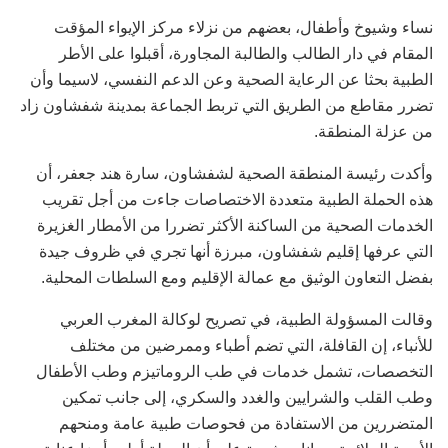
نساء وشيوخ وأطفال، بعضهم من نزلاء مركز الإيواء المؤقت
المقام في دار الطالب والطالبة المجاورة، أقبلوا على الأطر
الطبية بحثا عن الرعاية الصحية وعن الدعم النفسي، لاسيما وأن
تضرر مقاطع من الطريق التي تربط الجماعة بمدينة شفشاون زاد
من عزلة المنطقة.
وأكدت رئيسة المنطقة الصحية لشفشاون، سارة هند جعفر، أن
هذه الحملة الطبية متعددة الاختصاصات جاءت من أجل تقريب
الخدمات الصحية من الساكنة الأكثر تضررا من الأمطار الغزيرة
التي عرفها إقليم شفشاون، مبرزة أنها تجري في ظروف جيدة
بفضل التعاون الوثيق مع عمالة الإقليم ومع السلطات المحلية.
وقالت المسؤولة الطبية، في تصريح لوكالة المغرب العربي
للأنباء، إن القافلة، التي تضم أطباء وممرضين من مختلف
التخصصات، تشمل خدمات في طب الروماتيزم وطب الأطفال
وطب القلب والشرايين والغدد والسكري، إلى جانب تمكين
المتضررين من الاستفادة من فحوصات طبية عامة ومنحهم