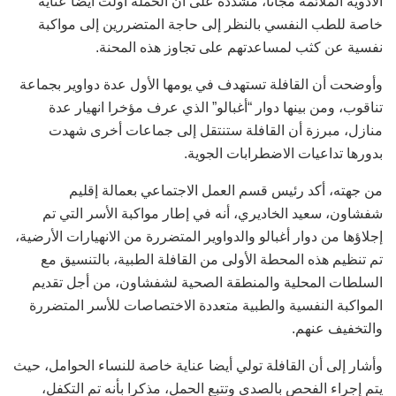
الأدوية الملائمة مجانا، مشددة على أن الحملة أولت أيضا عناية
خاصة للطب النفسي بالنظر إلى حاجة المتضررين إلى مواكبة
نفسية عن كثب لمساعدتهم على تجاوز هذه المحنة.
وأوضحت أن القافلة تستهدف في يومها الأول عدة دواوير بجماعة
تناقوب، ومن بينها دوار “أغبالو” الذي عرف مؤخرا انهيار عدة
منازل، مبرزة أن القافلة ستنتقل إلى جماعات أخرى شهدت
بدورها تداعيات الاضطرابات الجوية.
من جهته، أكد رئيس قسم العمل الاجتماعي بعمالة إقليم
شفشاون، سعيد الخاديري، أنه في إطار مواكبة الأسر التي تم
إجلاؤها من دوار أغبالو والدواوير المتضررة من الانهيارات الأرضية،
تم تنظيم هذه المحطة الأولى من القافلة الطبية، بالتنسيق مع
السلطات المحلية والمنطقة الصحية لشفشاون، من أجل تقديم
المواكبة النفسية والطبية متعددة الاختصاصات للأسر المتضررة
والتخفيف عنهم.
وأشار إلى أن القافلة تولي أيضا عناية خاصة للنساء الحوامل، حيث
يتم إجراء الفحص بالصدى وتتبع الحمل، مذكرا بأنه تم التكفل،