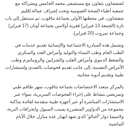
لشفشاون بتعاون مع مستشفى محمد الخامس وبشراكة مع
جمعية أطباء الصحة العمومية وتحت إشراف عمالة إقليم
شفشاون، في محطتها الأولى بجماعة تناقوب، ثم ستنتقل إلى باب
تازة (الجمعة 13 فبراير) فقرية أولاسن بجماعة أونان (17 فبراير)
وجماعة تمروت (20 فبراير).
وتشمل هذه المبادرة الاجتماعية والإنسانية تقديم خدمات في
الطب العام وطب النساء والتوليد وأمراض الغدد والسكري
والضغط الدموي وأمراض القلب والشرايين والروماتيزم وطب
الأمراض النفسية، إلى جانب تقديم فحوصات بالصدى واستشارات
طبية وتقديم أدوية مجانية.
بالمركز متعدد الاختصاصات بجماعة تناقوب، سهر طاقم طبي
وتمريضي بنشاط على إجراء الفحوصات السريرية، سواء عبر
الاستشارات المباشرة أو عبر أجهزة طبية متقدمة لفائدة ساكنة
مجموعة من الدواوير المتضررة بسبب السيول وانجرافات التربة،
ولاسيما دوار “أغبالو” الذي شهد انهيار عدة منازل خلال الأيام
الماضية.