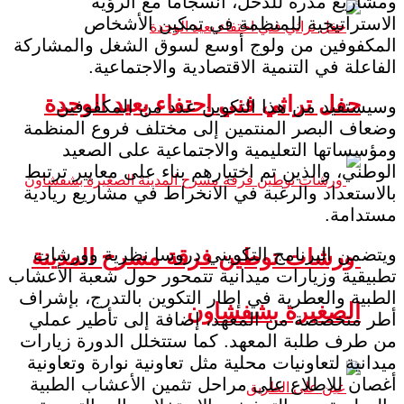
ومشاريع مدرة للدخل، انسجاما مع الرؤية
الاستراتيجية للمنظمة في تمكين الأشخاص
المكفوفين من ولوج أوسع لسوق الشغل والمشاركة
الفاعلة في التنمية الاقتصادية والاجتماعية.
حفل تراثي فني احتفاء بعيد الوحدة
وسيستفيد من هذا التكوين عدد من المكفوفين
وضعاف البصر المنتمين إلى مختلف فروع المنظمة
ومؤسساتها التعليمية والاجتماعية على الصعيد
الوطني، والذين تم اختيارهم بناء على معايير ترتبط
بالاستعداد والرغبة في الانخراط في مشاريع ريادية
مستدامة.
ويتضمن البرنامج التكويني دروسا نظرية وورشات
ورشات توطين فرقة مسرح المدينة
تطبيقية وزيارات ميدانية تتمحور حول شعبة الأعشاب
الطبية والعطرية في إطار التكوين بالتدرج، بإشراف
الصغيرة بشفشاون
أطر متخصصة من المعهد، إضافة إلى تأطير عملي
من طرف طلبة المعهد. كما ستتخلل الدورة زيارات
ميدانية لتعاونيات محلية مثل تعاونية نوارة وتعاونية
أغصان للاطلاع على مراحل تثمين الأعشاب الطبية