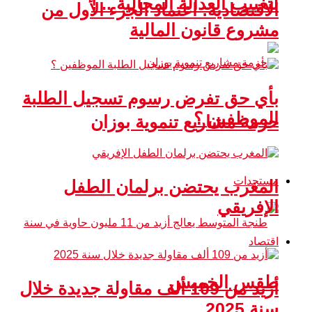
لتغييب العدالة المجالية .. !
الاقتصادية: اعتماد الجزء الأول من
مشروع قانون المالية
بأي حق تفرض رسوم تسجيل الطلبة
الموظفين ؟
حزمة مشاريع تنموية بوزان
مستجدات
المغرب يحتضن برلمان الطفل
الإفريقي
اقتصاد
طقس الخميس
أزيد من 109 ألف مقاولة جديدة خلال
سنة 2025