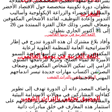
بشراكة مع معهد التقنيين المتخصصين في الفلاحة
بتطوان، دورة تكوينية متخصصة حول الاقتصاد الأخضر
والمقاولة الخضراء والزراعة الإيكولوجية وأساليب
المغرب
التدوير وإعادة التوظيف، لفائدة الأشخاص المكفوفين
وضعاف البصر، وذلك خلال الفترة الممتدة من 26
إلى 31 أكتوبر الجاري بتطوان.
وأفاد بلاغ مشترك أن هذه الدورة تندرج في إطار
الاستراتيجية العامة للمنظمة العلوية لرعاية
المكفوفين بالمغرب، التي تترأسها صاحبة السمو
اللغة العربية في يومها العالمي..
الأميرة للا لمياء الصلح، وتنزيلا لبرنامجها السنوي
الرامي إلى تمكين الأشخاص المكفوفين وضعاف
البصر من اكتساب مهارات جديدة تيسر اندماجهم
المهني والاجتماعي.
وأضاف المصدر ذاته أن الدورة تهدف إلى تطوير
كفاءات المشاركين في مجالات الاستدامة البيئية
المضيق تحتفي بالتراث الشعب
والمقاولة الاجتماعية الخضراء، وتعزيز قدراتهم على
استثمار هذه المعارف في خلق مبادرات ذاتية