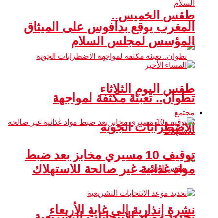
طقس الخميس..
المغرب يوقع بدافوس على الميثاق
المؤسس لمجلس السلام
طقس اليوم الثلاثاء
تطوان.. تعبئة مكثفة لمواجهة
مجتمع
الاضطرابات الجوية
توقيف 10 مسيري مخابز بعد ضبط
مواد غذائية غير صالحة للاستهلاك
نشرة إنذارية إلى غاية الأربعاء
تحديد موعد الانتخابات التشريعية