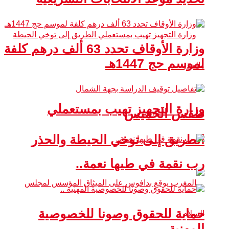
وزارة الأوقاف تحدد 63 ألف درهم كلفة
لموسم حج 1447هـ
وزارة التجهيز تهيب بمستعملي
طقس الخميس
الطريق إلى توخي الحيطة والحذر
رب نقمة في طيها نعمة..
حماية للحقوق وصونا للخصوصية
المهنية ..