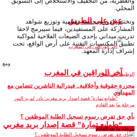
والعطرية، من التجفيف والاستخلاص إلى التسويق
المحلي.
عين على الطريق
وتختتم الدورة بجلسة تقييمية وتوزيع شواهد
المشاركة على المستفيدين، فيما سيبرمج لاحقا
تدريب ميداني بإحدى الضيعات الفلاحية لمواكبة
تطبيق المكتسبات التقنية على أرض الواقع، تحت
إشراف إدارة المعهد.
ومع
آخر الوراقين في المغرب
الوظيفة السابقة
مجزرة حقوقية وأخلاقية.. فيدرالية الناشرين تتضامن مع
المهداوي
مرحلة ما بعد القادم
بأي حق تفرض رسوم تسجيل الطلبة الموظفين ؟
“طوابع تمارة” قصة إصدار بريد مغربي
مرحلة ما بعد القادم