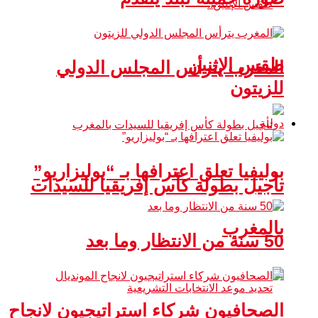
طقس الإثنين
المغرب يترأس المجلس الدولي
للزيتون
دولية
بوليفيا تعلق اعترافها بـ “بوليزاريو”
تأجيل بطولة كأس إفريقيا للسيدات
بالمغرب
50 سنة من الانتظار وما بعد
الصحافيون شركاء استراتيجيون لانجاح