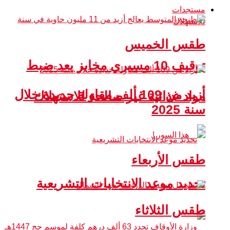
مستجدات
طقس الخميس
توقيف 10 مسيري مخابز بعد ضبط
أزيد من 109 ألف مقاولة جديدة خلال
مواد غذائية غير صالحة للاستهلاك
سنة 2025
طقس الأربعاء
تحديد موعد الانتخابات التشريعية
طقس الثلاثاء