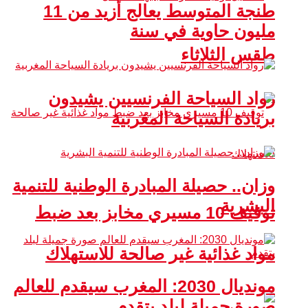
طنجة المتوسط يعالج أزيد من 11
مليون حاوية في سنة
طقس الثلاثاء
رواد السياحة الفرنسيين يشيدون
بريادة السياحة المغربية
وزان.. حصيلة المبادرة الوطنية للتنمية
البشرية
توقيف 10 مسيري مخابز بعد ضبط
مواد غذائية غير صالحة للاستهلاك
مونديال 2030: المغرب سيقدم للعالم
صورة جميلة لبلد يتقدم