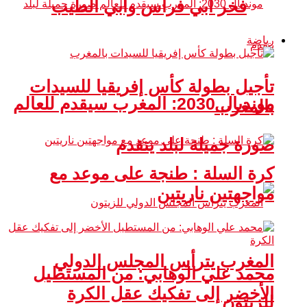
فخر أبي فراس وأبي الطيب
رياضة
تأجيل بطولة كأس إفريقيا للسيدات
مونديال 2030: المغرب سيقدم للعالم
بالمغرب
صورة جميلة لبلد يتقدم
كرة السلة : طنجة على موعد مع
مواجهتين ناريتين
المغرب يترأس المجلس الدولي
محمد علي الوهابي: من المستطيل
الأخضر إلى تفكيك عقل الكرة
للزيتون