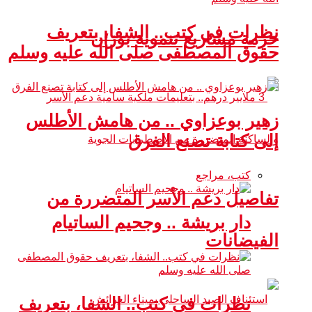
نظرات في كتب.. الشفا، بتعريف
حزمة مشاريع تنموية بوزان
حقوق المصطفى صلى الله عليه وسلم
زهير بوعزاوي .. من هامش الأطلس
إلى كتابة تصنع الفرق
كتب، مراجع
تفاصيل دعم الأسر المتضررة من
دار بريشة .. وجحيم الساتيام
الفيضانات
نظرات في كتب.. الشفا، بتعريف