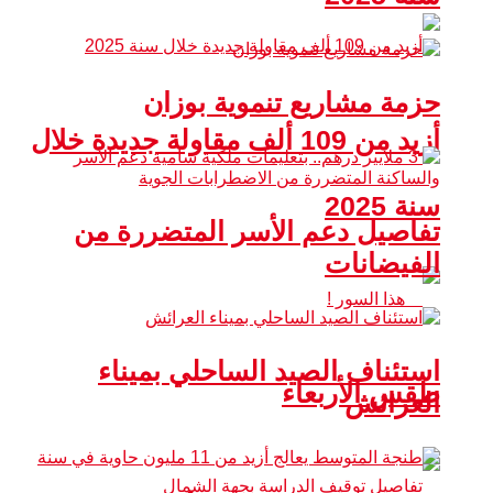
حزمة مشاريع تنموية بوزان
أزيد من 109 ألف مقاولة جديدة خلال
سنة 2025
تفاصيل دعم الأسر المتضررة من
الفيضانات
استئناف الصيد الساحلي بميناء
طقس الأربعاء
العرائش