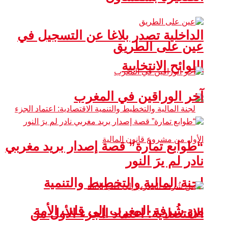
الداخلية تصدر بلاغا عن التسجيل في
عين على الطريق
اللوائح الانتخابية
آخر الوراقين في المغرب
“طوابع تمارة” قصة إصدار بريد مغربي
نادر لم يرَ النور
لجنة المالية والتخطيط والتنمية
من شُرفة المغرب إلى قلب الأمة
الاقتصادية: اعتماد الجزء الأول من