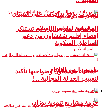
المغرب يوقع بدافوس على الميثاق
المؤسس لمجلس السلام
البرلمانية سلوى البردعي تستنكر
إقصاء إقليم شفشاون من دعم
المناطق المنكوبة
طقس اليوم الثلاثاء
استثناء شفشاون وضواحيها تأكيد
لتغييب العدالة المجالية .. !
مجتمع
حزمة مشاريع تنموية بوزان