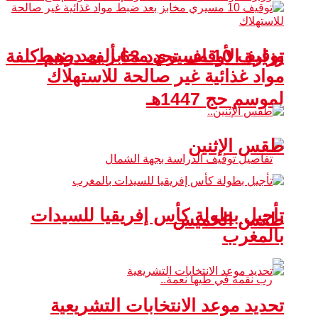
توقيف 10 مسيري مخابز بعد ضبط
وزارة الأوقاف تحدد 63 ألف درهم كلفة
مواد غذائية غير صالحة للاستهلاك
لموسم حج 1447هـ
طقس الإثنين
تأجيل بطولة كأس إفريقيا للسيدات
طقس الخميس
بالمغرب
تحديد موعد الانتخابات التشريعية