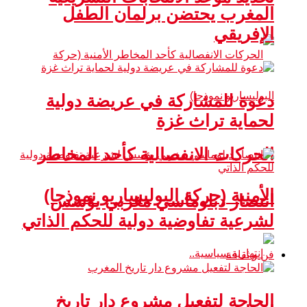
المغرب يحتضن برلمان الطفل
الإفريقي
دعوة للمشاركة في عريضة دولية
لحماية تراث غزة
الحركات الانفصالية كأحد المخاطر
الأمنية (حركة البوليساريو نموذجا)
انتصار دبلوماسي مغربي يؤسس
لشرعية تفاوضية دولية للحكم الذاتي
فن و ثقافة
الحاجة لتفعيل مشروع دار تاريخ