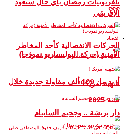
تلفزيونيات رمضان بأي حال ستعود
؟؟؟
الإفريقي
اقتصاد
الحركات الانفصالية كأحد المخاطر
الأمنية (حركة البوليساريو نموذجا)
أزيد من 109 ألف مقاولة جديدة خلال
شهية أمريكا!!
سنة 2025
دار بريشة .. وجحيم الساتيام