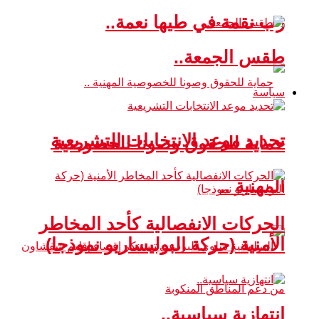
رب نقمة في طيها نعمة..
طقس الجمعة..
سياسة
تحديد موعد الانتخابات التشريعية
حماية للحقوق وصونا للخصوصية
المهنية ..
الحركات الانفصالية كأحد المخاطر
الأمنية (حركة البوليساريو نموذجا)
انتهازية سياسية..