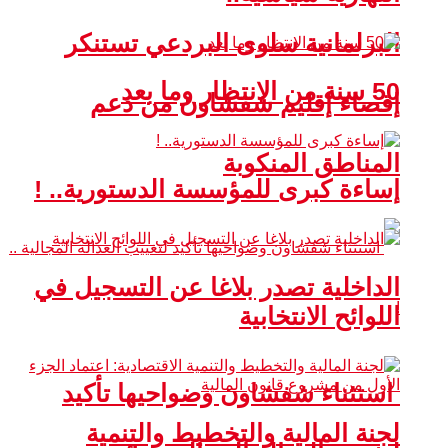
البرلمانية سلوى البردعي تستنكر
50 سنة من الانتظار وما بعد
إقصاء إقليم شفشاون من دعم
المناطق المنكوبة
إساءة كبرى للمؤسسة الدستورية.. !
الداخلية تصدر بلاغا عن التسجيل في
اللوائح الانتخابية
استثناء شفشاون وضواحيها تأكيد
لجنة المالية والتخطيط والتنمية