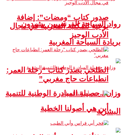
صدور كتاب “ومضات”: إضافة
رواد السياحة الفرنسيين يشيدون
نوعية للمكتبة المغربية في مجال
الأدب الوجيز
بريادة السياحة المغربية
الطلحي يصدر كتاب “رحلة العمر:
انطباعات حاج مغربي”
وزان.. حصيلة المبادرة الوطنية للتنمية
أين هي أصولنا الخطية
البشرية