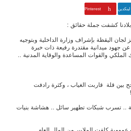
لينكدين
Pinterest
بلادنا كشفت جملة حقائق :
 لجان اليقظة بإشراف وزارة الداخلية وبتوجيه
عن جهود ميدانية مقتدرة رفيعة ذات خبرة
لملكي والقوات المساعدة والوقاية المدنية ..
 بين قلة قاربت الغياب ، وكثرة رادفت
ية .. تسرب شبكات تطهير سائل .. هشاشة بنيات
عمومية كلفت الملايير من المال العام ..