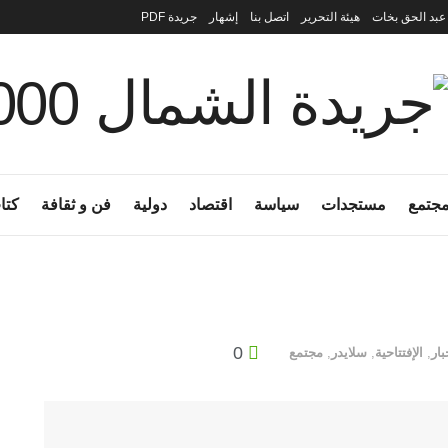
 عبد الحق بخات
هيئة التحرير
اتصل بنا
إشهار
جريدة PDF
جتمع
مستجدات
سياسة
اقتصاد
دولية
فن و ثقافة
كتا
0
بار
,
الإفتتاحية
,
سلايدر
,
مجتمع