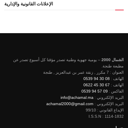
الإعلانات القانونية والإدارية
الشمال 2000
– يومية جهوية وطنية تصدر مؤقتا كل أسبوع تصدر عن
مطبعة طنجة.
العنوان : 7 مكرر , زنقة عمر بن عبدالعزيز , طنجة
الهاتف :
08 30 94 0539
الهاتف :
67 30 45 0622
الفاكس :
09 57 94 0539
البريد الإلكتروني :
info@achamal.ma
البريد الإلكتروني :
achamal2000@gmail.com
الإيداع القانوني : 99/10
I.S.S.N : 1114-1832