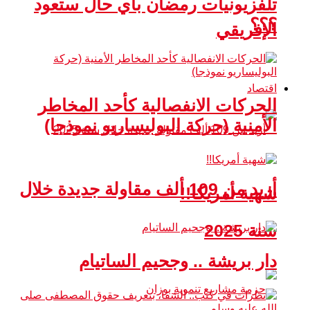
تلفزيونيات رمضان بأي حال ستعود
؟؟؟
الإفريقي
اقتصاد
الحركات الانفصالية كأحد المخاطر
الأمنية (حركة البوليساريو نموذجا)
أزيد من 109 ألف مقاولة جديدة خلال
شهية أمريكا!!
سنة 2025
دار بريشة .. وجحيم الساتيام