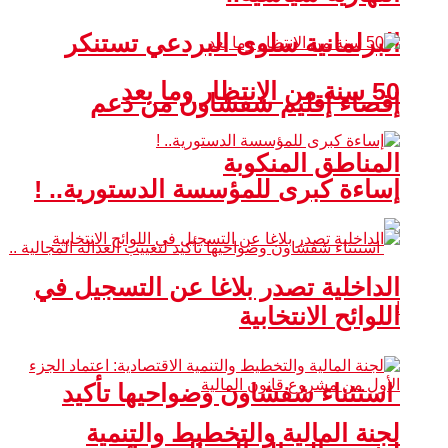
البرلمانية سلوى البردعي تستنكر
50 سنة من الانتظار وما بعد
إقصاء إقليم شفشاون من دعم
المناطق المنكوبة
إساءة كبرى للمؤسسة الدستورية.. !
الداخلية تصدر بلاغا عن التسجيل في
اللوائح الانتخابية
استثناء شفشاون وضواحيها تأكيد
لجنة المالية والتخطيط والتنمية