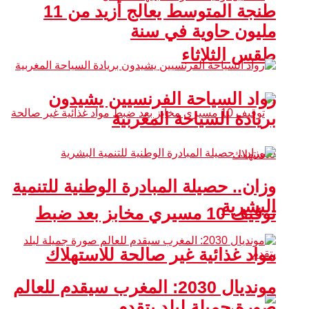
طنجة المتوسط يعالج أزيد من 11
مليون حاوية في سنة
طقس الثلاثاء
رواد السياحة الفرنسيين يشيدون
بريادة السياحة المغربية
وزان.. حصيلة المبادرة الوطنية للتنمية
البشرية
توقيف 10 مسيري مخابز بعد ضبط
مواد غذائية غير صالحة للاستهلاك
مونديال 2030: المغرب سيقدم للعالم
صورة جميلة لبلد يتقدم