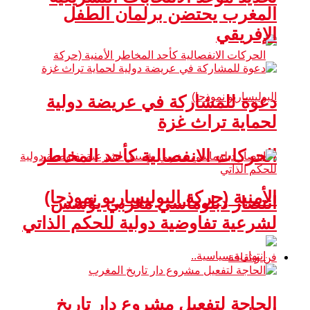
المغرب يحتضن برلمان الطفل
الإفريقي
دعوة للمشاركة في عريضة دولية
لحماية تراث غزة
الحركات الانفصالية كأحد المخاطر
الأمنية (حركة البوليساريو نموذجا)
انتصار دبلوماسي مغربي يؤسس
لشرعية تفاوضية دولية للحكم الذاتي
فن و ثقافة
الحاجة لتفعيل مشروع دار تاريخ