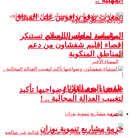
المغرب يوقع بدافوس على الميثاق
المؤسس لمجلس السلام
البرلمانية سلوى البردعي تستنكر
إقصاء إقليم شفشاون من دعم
المناطق المنكوبة
طقس اليوم الثلاثاء
استثناء شفشاون وضواحيها تأكيد
لتغييب العدالة المجالية .. !
مجتمع
حزمة مشاريع تنموية بوزان