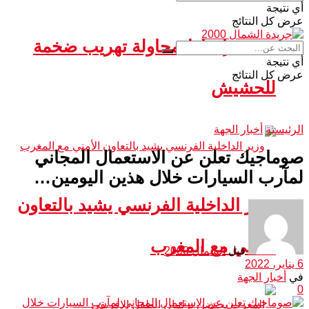
أي نتيجة
عرض كل النتائج
سبتة.. إحباط محاولة تهريب ضخمة
أي نتيجة
عرض كل النتائج
للحشيش
الرئيسية
أخبار الجهة
صوماجيك تعلن عن الاستعمال المجاني
لمآرب السيارات خلال هذين اليومين…
وزير الداخلية الفرنسي يشيد بالتعاون
الأمني مع المغرب
قبل
الشمال 2000
6 يناير، 2022
في
أخبار الجهة
0