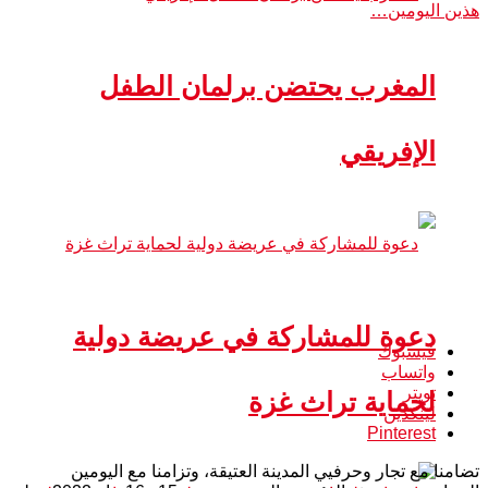
المغرب يحتضن برلمان الطفل
الإفريقي
دعوة للمشاركة في عريضة دولية
فيسبوك
واتساب
تويتر
لحماية تراث غزة
لينكدين
Pinterest
تضامنا مع تجار وحرفيي المدينة العتيقة، وتزامنا مع اليومين