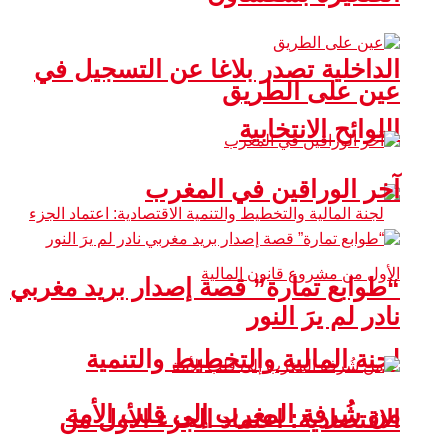
الداخلية تصدر بلاغا عن التسجيل في
عين على الطريق
اللوائح الانتخابية
آخر الوراقين في المغرب
“طوابع تمارة” قصة إصدار بريد مغربي
نادر لم يرَ النور
لجنة المالية والتخطيط والتنمية
من شُرفة المغرب إلى قلب الأمة
الاقتصادية: اعتماد الجزء الأول من