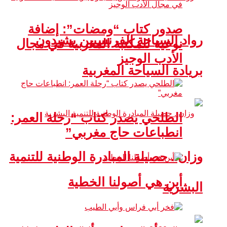
صدور كتاب “ومضات”: إضافة
رواد السياحة الفرنسيين يشيدون
نوعية للمكتبة المغربية في مجال
الأدب الوجيز
بريادة السياحة المغربية
الطلحي يصدر كتاب “رحلة العمر:
انطباعات حاج مغربي”
وزان.. حصيلة المبادرة الوطنية للتنمية
أين هي أصولنا الخطية
البشرية