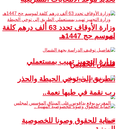
وزارة الأوقاف تحدد 63 ألف درهم كلفة
لموسم حج 1447هـ
وزارة التجهيز تهيب بمستعملي
طقس الخميس
الطريق إلى توخي الحيطة والحذر
رب نقمة في طيها نعمة..
حماية للحقوق وصونا للخصوصية
المهنية ..