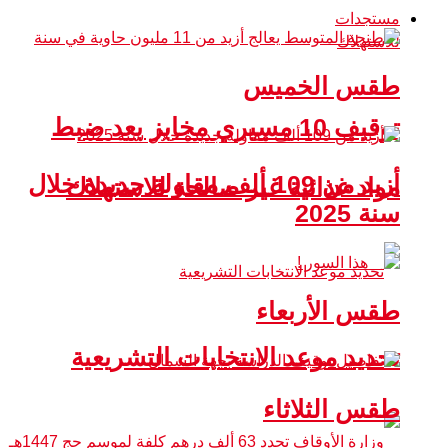
مستجدات
طقس الخميس
توقيف 10 مسيري مخابز بعد ضبط
أزيد من 109 ألف مقاولة جديدة خلال
مواد غذائية غير صالحة للاستهلاك
سنة 2025
طقس الأربعاء
تحديد موعد الانتخابات التشريعية
طقس الثلاثاء