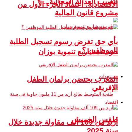
لتغييب العدالة المجالية .. !
الاقتصادية: اعتماد الجزء الأول من
مشروع قانون المالية
بأي حق تفرض رسوم تسجيل الطلبة
الموظفين ؟
حزمة مشاريع تنموية بوزان
مستجدات
المغرب يحتضن برلمان الطفل
الإفريقي
اقتصاد
طقس الخميس
أزيد من 109 ألف مقاولة جديدة خلال
سنة 2025