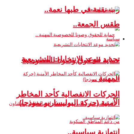
رب نقمة في طيها نعمة..
طقس الجمعة..
سياسة
تحديد موعد الانتخابات التشريعية
حماية للحقوق وصونا للخصوصية
المهنية ..
الحركات الانفصالية كأحد المخاطر
الأمنية (حركة البوليساريو نموذجا)
انتهازية سياسية..