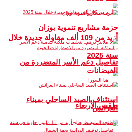
حزمة مشاريع تنموية بوزان
أزيد من 109 ألف مقاولة جديدة خلال
سنة 2025
تفاصيل دعم الأسر المتضررة من
الفيضانات
استئناف الصيد الساحلي بميناء
طقس الأربعاء
العرائش