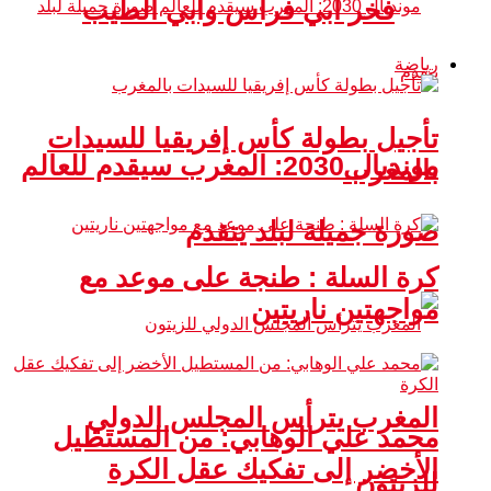
فخر أبي فراس وأبي الطيب
رياضة
تأجيل بطولة كأس إفريقيا للسيدات
مونديال 2030: المغرب سيقدم للعالم
بالمغرب
صورة جميلة لبلد يتقدم
كرة السلة : طنجة على موعد مع
مواجهتين ناريتين
المغرب يترأس المجلس الدولي
محمد علي الوهابي: من المستطيل
الأخضر إلى تفكيك عقل الكرة
للزيتون