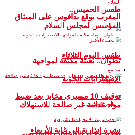
طقس الخميس..
المغرب يوقع بدافوس على الميثاق
المؤسس لمجلس السلام
طقس اليوم الثلاثاء
تطوان.. تعبئة مكثفة لمواجهة
مجتمع
الاضطرابات الجوية
توقيف 10 مسيري مخابز بعد ضبط
مواد غذائية غير صالحة للاستهلاك
نشرة إنذارية إلى غاية الأربعاء
تحديد موعد الانتخابات التشريعية