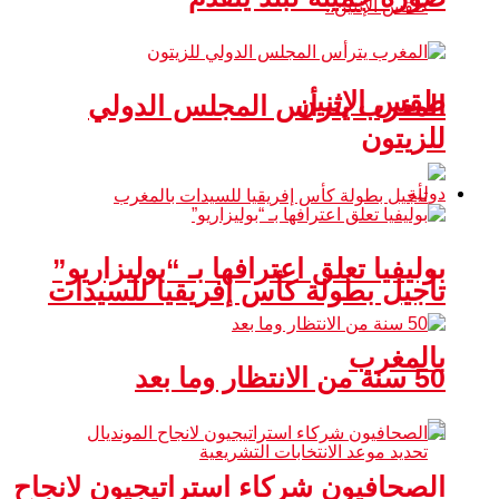
طقس الإثنين
المغرب يترأس المجلس الدولي
للزيتون
دولية
بوليفيا تعلق اعترافها بـ “بوليزاريو”
تأجيل بطولة كأس إفريقيا للسيدات
بالمغرب
50 سنة من الانتظار وما بعد
الصحافيون شركاء استراتيجيون لانجاح