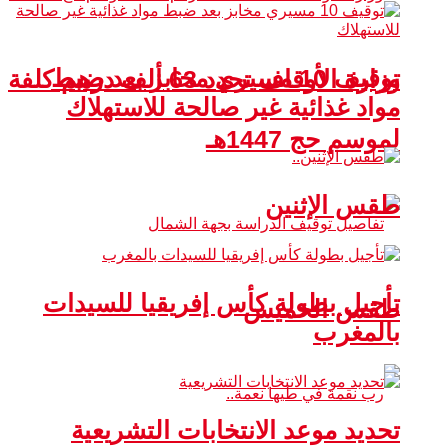
توقيف 10 مسيري مخابز بعد ضبط
وزارة الأوقاف تحدد 63 ألف درهم كلفة
مواد غذائية غير صالحة للاستهلاك
لموسم حج 1447هـ
طقس الإثنين
تأجيل بطولة كأس إفريقيا للسيدات
طقس الخميس
بالمغرب
تحديد موعد الانتخابات التشريعية