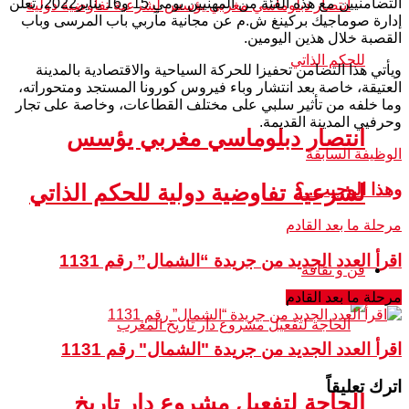
التضامنيين مع هذه الفئة من المهنيين يومي 15 و16 يناير2022، تعلن
إدارة صوماجيك بركينغ ش.م عن مجانية مآربي باب المرسى وباب
القصبة خلال هذين اليومين.
ويأتي هذا التضامن تحفيزا للحركة السياحية والاقتصادية بالمدينة
العتيقة، خاصة بعد انتشار وباء فيروس كورونا المستجد ومتحوراته،
وما خلفه من تأثير سلبي على مختلف القطاعات، وخاصة على تجار
وحرفيي المدينة القديمة.
انتصار دبلوماسي مغربي يؤسس
الوظيفة السابقة
وهذا الوجيب..؟
لشرعية تفاوضية دولية للحكم الذاتي
مرحلة ما بعد القادم
اقرأ العدد الجديد من جريدة “الشمال” رقم 1131
فن و ثقافة
مرحلة ما بعد القادم
اقرأ العدد الجديد من جريدة "الشمال" رقم 1131
اترك تعليقاً
الحاجة لتفعيل مشروع دار تاريخ