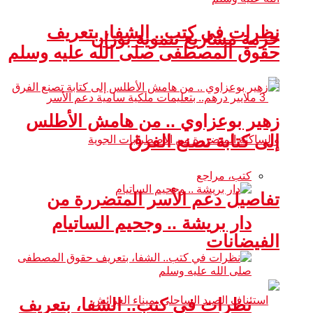
نظرات في كتب.. الشفا، بتعريف
حزمة مشاريع تنموية بوزان
حقوق المصطفى صلى الله عليه وسلم
زهير بوعزاوي .. من هامش الأطلس
إلى كتابة تصنع الفرق
كتب، مراجع
تفاصيل دعم الأسر المتضررة من
دار بريشة .. وجحيم الساتيام
الفيضانات
نظرات في كتب.. الشفا، بتعريف