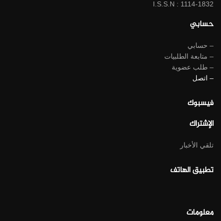
I.S.S.N : 1114-1832
حسابي
– حسابي
– متابعة الطلبيات
– طلب عضوية
– اتصل
فيسبوك
الإشتراك
تلقي الأخبار
تطبيق الهاتف
معلومات