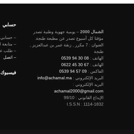
حسابي
الشمال 2000
– يومية جهوية وطنية تصدر
– حسابي
مؤقتا كل أسبوع تصدر عن مطبعة طنجة.
– متابعة ا
العنوان : 7 مكرر , زنقة عمر بن عبدالعزيز ,
– طلب ع
طنجة
– اتصل
الهاتف :
08 30 94 0539
الهاتف :
67 30 45 0622
الفاكس :
09 57 94 0539
فيسبوك
البريد الإلكتروني :
info@achamal.ma
البريد الإلكتروني :
achamal2000@gmail.com
الإيداع القانوني : 99/10
I.S.S.N : 1114-1832