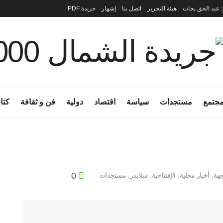
: عبد الحق بخات
هيئة التحرير
اتصل بنا
إشهار
جريدة PDF
جتمع
مستجدات
سياسة
اقتصاد
دولية
فن و ثقافة
كتا
0
جهة
,
أخبار محلية
,
الإفتتاحية
,
سلايدر
,
مستجدات