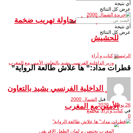
أي نتيجة
عرض كل النتائج
سبتة.. إحباط محاولة تهريب ضخمة
أي نتيجة
عرض كل النتائج
للحشيش
الرئيسية
كتاب و أراء
قطرات مداد:” ها علاش طالعة الرواية”
وزير الداخلية الفرنسي يشيد بالتعاون
قبل
الشمال 2000
الأمني مع المغرب
26 نوفمبر، 2020
في
كتاب و أراء
,
مجتمع
0