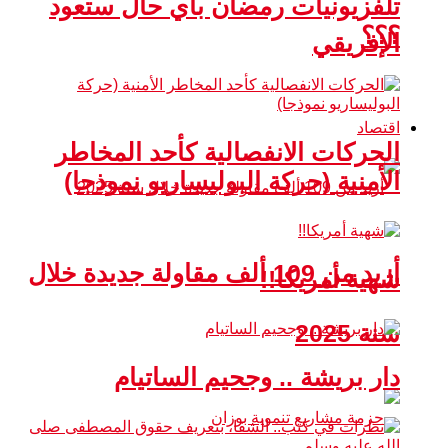
تلفزيونيات رمضان بأي حال ستعود
؟؟؟
الإفريقي
اقتصاد
الحركات الانفصالية كأحد المخاطر
الأمنية (حركة البوليساريو نموذجا)
أزيد من 109 ألف مقاولة جديدة خلال
شهية أمريكا!!
سنة 2025
دار بريشة .. وجحيم الساتيام