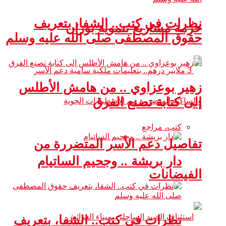
نظرات في كتب.. الشفا، بتعريف
حزمة مشاريع تنموية بوزان
حقوق المصطفى صلى الله عليه وسلم
زهير بوعزاوي .. من هامش الأطلس
إلى كتابة تصنع الفرق
كتب، مراجع
تفاصيل دعم الأسر المتضررة من
دار بريشة .. وجحيم الساتيام
الفيضانات
نظرات في كتب.. الشفا، بتعريف