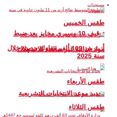
مستجدات
طقس الخميس
توقيف 10 مسيري مخابز بعد ضبط
أزيد من 109 ألف مقاولة جديدة خلال
مواد غذائية غير صالحة للاستهلاك
سنة 2025
طقس الأربعاء
تحديد موعد الانتخابات التشريعية
طقس الثلاثاء