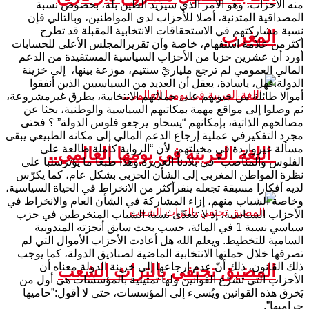
منه الأحزاب، وهو الأمر الذي سيزيد الطين بلة، بخصوص نسبة
المصداقية المتدنية، أصلا للأحزاب لدى المواطنين، وبالتالي فإن
نسبة مشاركتهم في الاستحقاقات الانتخابية المقبلة قد تطرح
المغرب
أكثرمن علامة استفهام، خاصة وأن تقريرالمجلس الأعلى للحسابات
أورد أن عشرين حزبا من الأحزاب السياسية المستفيدة من الدعم
المالي العمومي لم ترجع ملياريْ سنتيم، موزعة بينها، إلى خزينة
الدولة.فهل، ياسادة، يعقل أن العديد من السياسيين الذين أنفقوا
أموالا طائلة من جيوبهم على حملاتهم الانتخابية، بطرق غيرمشروعة،
ثم وصلوا إلى مواقع مهمة بمكاتبهم السياسية والوطنية، بحثا عن
مصالحهم الذاتية، بإمكانهم “يسخاو يرجعو فلوس الدولة” ؟ فحتى
مجرد التفكيرفي عملية إرجاع الدعم المالي إلى مكانه الطبيعي يبقى
مسألة غيرواردة في مخيلتهم، لأن “الرواية كاملة طالعة على
اللغة العربية في يومها العالمي..
الفلوس والمناصب” في بلادنا العزيزة.وهذا طبعا ما يؤثرسلبا على
نظرة المواطن المغربي إلى الشأن الحزبي بشكل عام، كما يكرّس
لديه أفكارا مسبقة تجعله ينفرأكثر من الانخراط في الحياة السياسية،
وخاصة الشباب منهم، إزاء المشاركة في الشأن العام والانخراط في
الأحزاب السياسية، إذ لا تتعدّى نسبة الشباب المنخرطين في حزب
سياسي نسبة 1 في المائة، حسب بحث سابق أنجزته المندوبية
السامية للتخطيط. ويعلم الله هل أعادت الأحزاب الأموال التي لم
تصرفها خلال حملتها الانتخابية الماضية لصناديق الدولة، كما يوجب
ذلك القانون، ذلك أنّ عدم إرجاعها إلى خزينة الدولة معناه أن
المضيق تحتفي بالتراث الشعب
الأحزاب التي تشرّع القوانين ولها تمثيلية بالمؤسسات هي أول من
يَخرق هذه القوانين ويُسيء إلى المؤسسات، حتى لا أقول:”حاميها
حراميها”.