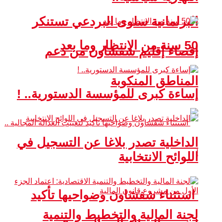
البرلمانية سلوى البردعي تستنكر
50 سنة من الانتظار وما بعد
إقصاء إقليم شفشاون من دعم
المناطق المنكوبة
إساءة كبرى للمؤسسة الدستورية.. !
الداخلية تصدر بلاغا عن التسجيل في
اللوائح الانتخابية
استثناء شفشاون وضواحيها تأكيد
لجنة المالية والتخطيط والتنمية