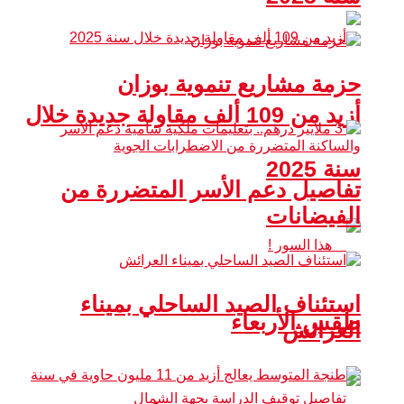
حزمة مشاريع تنموية بوزان
أزيد من 109 ألف مقاولة جديدة خلال
سنة 2025
تفاصيل دعم الأسر المتضررة من
الفيضانات
استئناف الصيد الساحلي بميناء
طقس الأربعاء
العرائش