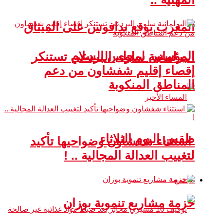
المغرب يوقع بدافوس على الميثاق
المؤسس لمجلس السلام
البرلمانية سلوى البردعي تستنكر
إقصاء إقليم شفشاون من دعم
المناطق المنكوبة
طقس اليوم الثلاثاء
استثناء شفشاون وضواحيها تأكيد
لتغييب العدالة المجالية .. !
مجتمع
حزمة مشاريع تنموية بوزان