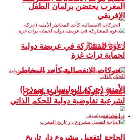
المغرب يحتضن برلمان الطفل
الإفريقي
دعوة للمشاركة في عريضة دولية
لحماية تراث غزة
الحركات الانفصالية كأحد المخاطر
الأمنية (حركة البوليساريو نموذجا)
انتصار دبلوماسي مغربي يؤسس
لشرعية تفاوضية دولية للحكم الذاتي
فن و ثقافة
الحاجة لتفعيل مشروع دار تاريخ