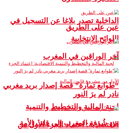
الداخلية تصدر بلاغا عن التسجيل في
عين على الطريق
اللوائح الانتخابية
آخر الوراقين في المغرب
“طوابع تمارة” قصة إصدار بريد مغربي
نادر لم يرَ النور
لجنة المالية والتخطيط والتنمية
من شُرفة المغرب إلى قلب الأمة
الاقتصادية: اعتماد الجزء الأول من