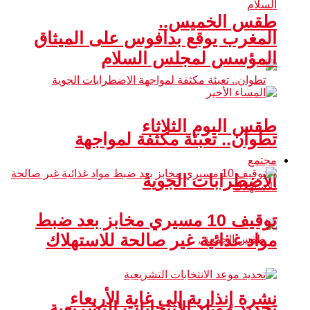
طقس الخميس..
المغرب يوقع بدافوس على الميثاق
المؤسس لمجلس السلام
طقس اليوم الثلاثاء
تطوان.. تعبئة مكثفة لمواجهة
مجتمع
الاضطرابات الجوية
توقيف 10 مسيري مخابز بعد ضبط
مواد غذائية غير صالحة للاستهلاك
نشرة إنذارية إلى غاية الأربعاء
تحديد موعد الانتخابات التشريعية