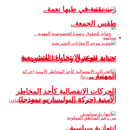
رب نقمة في طيها نعمة..
طقس الجمعة..
سياسة
تحديد موعد الانتخابات التشريعية
حماية للحقوق وصونا للخصوصية
المهنية ..
الحركات الانفصالية كأحد المخاطر
الأمنية (حركة البوليساريو نموذجا)
انتهازية سياسية..