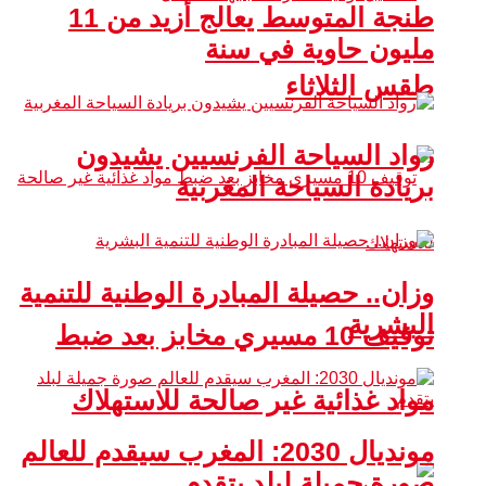
طنجة المتوسط يعالج أزيد من 11
مليون حاوية في سنة
طقس الثلاثاء
رواد السياحة الفرنسيين يشيدون
بريادة السياحة المغربية
وزان.. حصيلة المبادرة الوطنية للتنمية
البشرية
توقيف 10 مسيري مخابز بعد ضبط
مواد غذائية غير صالحة للاستهلاك
مونديال 2030: المغرب سيقدم للعالم
صورة جميلة لبلد يتقدم