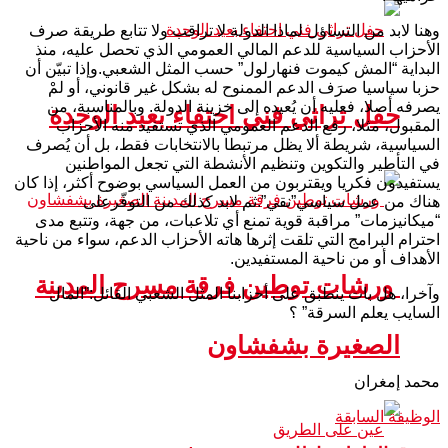
وهنا لابد من التساؤل لماذا الدولة لا تراقب ولا تتابع طريقة صرف
الأحزاب السياسية للدعم المالي العمومي الذي تحصل عليه، منذ
البداية “المش كيموت فنهارلول” حسب المثل الشعبي.وإذا تبيّن أن
حزبا سياسيا صرَف الدعم الممنوح له بشكل غير قانوني، أو لمْ
يصرفه أصلا، فعليه أن يُعيده إلى خزينة الدولة. وبالمناسبة، من
حفل تراثي فني احتفاء بعيد الوحدة
المقبول، مثلا، رفع الدعم العمومي الذي تستفيد منه الأحزاب
السياسية، شريطة ألا يظل مرتبطا بالانتخابات فقط، بل أن يُصرف
في التأطير والتكوين وتنظيم الأنشطة التي تجعل المواطنين
يستفيدون فكريا ويقتربون من العمل السياسي بوضوح أكثر، إذا كان
هناك من عمل سياسي”نقي”.ثم لابد كذلك من التوفّرعلى
“ميكانيزمات” مراقبة قوية تمنع أي تلاعبات، من جهة، وتتبع مدى
احترام البرامج التي تلقت إثرها هاته الأحزاب الدعم، سواء من ناحية
الأهداف أو من ناحية المستفيدين.
ورشات توطين فرقة مسرح المدينة
وآخرا، هل بات ينطبق على أحزابنا المثل الشعبي القائل:”المال
السايب يعلم السرقة” ؟
الصغيرة بشفشاون
محمد إمغران
الوظيفة السابقة