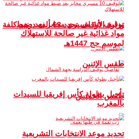
توقيف 10 مسيري مخابز بعد ضبط
وزارة الأوقاف تحدد 63 ألف درهم كلفة
مواد غذائية غير صالحة للاستهلاك
لموسم حج 1447هـ
طقس الإثنين
تأجيل بطولة كأس إفريقيا للسيدات
طقس الخميس
بالمغرب
تحديد موعد الانتخابات التشريعية