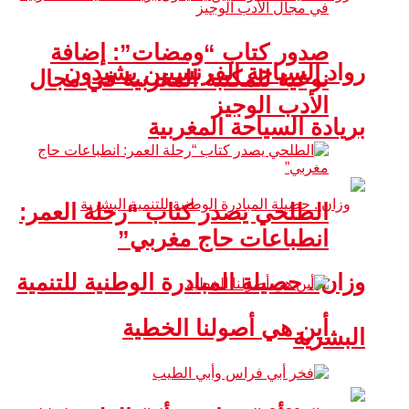
صدور كتاب “ومضات”: إضافة
رواد السياحة الفرنسيين يشيدون
نوعية للمكتبة المغربية في مجال
الأدب الوجيز
بريادة السياحة المغربية
الطلحي يصدر كتاب “رحلة العمر:
انطباعات حاج مغربي”
وزان.. حصيلة المبادرة الوطنية للتنمية
أين هي أصولنا الخطية
البشرية