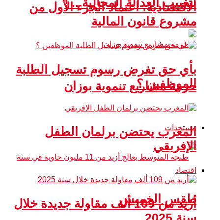
لتغييب العدالة المجالية .. !
الاقتصادية: اعتماد الجزء الأول من
مشروع قانون المالية
بأي حق تفرض رسوم تسجيل الطلبة
الموظفين ؟
حزمة مشاريع تنموية بوزان
مستجدات
المغرب يحتضن برلمان الطفل
الإفريقي
اقتصاد
طقس الخميس
أزيد من 109 ألف مقاولة جديدة خلال
سنة 2025