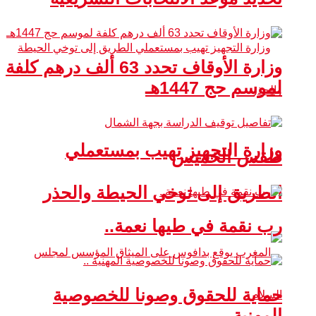
وزارة الأوقاف تحدد 63 ألف درهم كلفة
لموسم حج 1447هـ
وزارة التجهيز تهيب بمستعملي
طقس الخميس
الطريق إلى توخي الحيطة والحذر
رب نقمة في طيها نعمة..
حماية للحقوق وصونا للخصوصية
المهنية ..