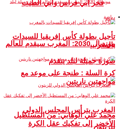
فخر أبي فراس وأبي الطيب
رياضة
تأجيل بطولة كأس إفريقيا للسيدات
مونديال 2030: المغرب سيقدم للعالم
بالمغرب
صورة جميلة لبلد يتقدم
كرة السلة : طنجة على موعد مع
مواجهتين ناريتين
المغرب يترأس المجلس الدولي
محمد علي الوهابي: من المستطيل
الأخضر إلى تفكيك عقل الكرة
للزيتون