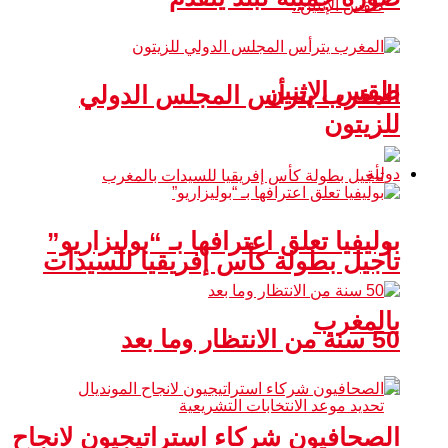
طقس الإثنين
المغرب يترأس المجلس الدولي
للزيتون
دولية
بوليفيا تعلق اعترافها بـ “بوليزاريو”
تأجيل بطولة كأس إفريقيا للسيدات
بالمغرب
50 سنة من الانتظار وما بعد
الصحافيون شركاء استراتيجيون لانجاح