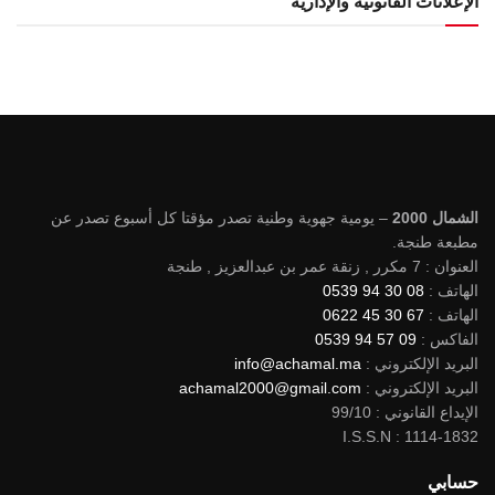
الإعلانات القانونية والإدارية
الشمال 2000
– يومية جهوية وطنية تصدر مؤقتا كل أسبوع تصدر عن
مطبعة طنجة.
العنوان : 7 مكرر , زنقة عمر بن عبدالعزيز , طنجة
الهاتف :
08 30 94 0539
الهاتف :
67 30 45 0622
الفاكس :
09 57 94 0539
البريد الإلكتروني :
info@achamal.ma
البريد الإلكتروني :
achamal2000@gmail.com
الإيداع القانوني : 99/10
I.S.S.N : 1114-1832
حسابي