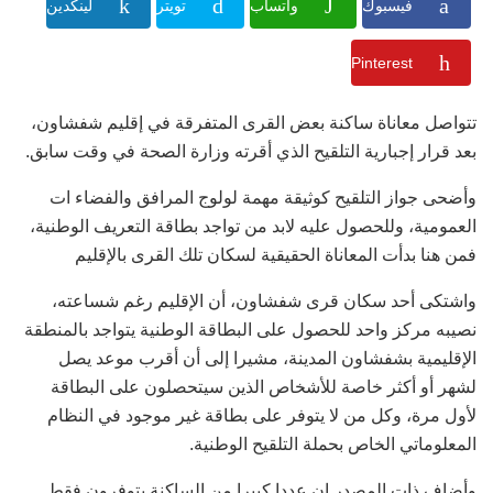
فيسبوك
واتساب
تويتر
لينكدين
Pinterest
تتواصل معاناة ساكنة بعض القرى المتفرقة في إقليم شفشاون،
بعد قرار إجبارية التلقيح الذي أقرته وزارة الصحة في وقت سابق.
وأضحى جواز التلقيح كوثيقة مهمة لولوج المرافق والفضاء ات
العمومية، وللحصول عليه لابد من تواجد بطاقة التعريف الوطنية،
فمن هنا بدأت المعاناة الحقيقية لسكان تلك القرى بالإقليم
واشتكى أحد سكان قرى شفشاون، أن الإقليم رغم شساعته،
نصيبه مركز واحد للحصول على البطاقة الوطنية يتواجد بالمنطقة
الإقليمية بشفشاون المدينة، مشيرا إلى أن أقرب موعد يصل
لشهر أو أكثر خاصة للأشخاص الذين سيتحصلون على البطاقة
لأول مرة، وكل من لا يتوفر على بطاقة غير موجود في النظام
المعلوماتي الخاص بحملة التلقيح الوطنية.
وأضاف ذات المصدر ان عددا كبيرا من الساكنة يتوفرون فقط