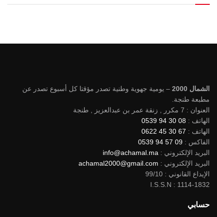
الشمال 2000
– يومية جهوية وطنية تصدر مؤقتا كل أسبوع تصدر عن
مطبعة طنجة.
العنوان : 7 مكرر , زنقة عمر بن عبدالعزيز , طنجة
الهاتف :
08 30 94 0539
الهاتف :
67 30 45 0622
الفاكس :
09 57 94 0539
البريد الإلكتروني :
info@achamal.ma
البريد الإلكتروني :
achamal2000@gmail.com
الإيداع القانوني : 99/10
I.S.S.N : 1114-1832
حسابي