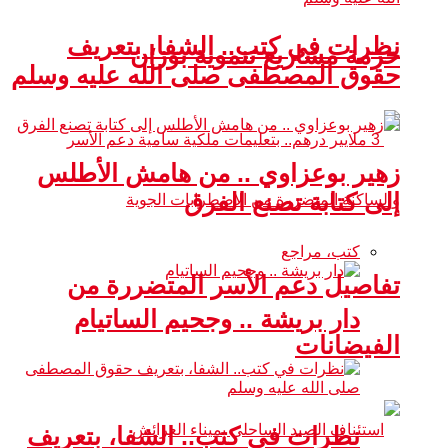
نظرات في كتب.. الشفا، بتعريف
حزمة مشاريع تنموية بوزان
حقوق المصطفى صلى الله عليه وسلم
زهير بوعزاوي .. من هامش الأطلس
إلى كتابة تصنع الفرق
كتب، مراجع
تفاصيل دعم الأسر المتضررة من
دار بريشة .. وجحيم الساتيام
الفيضانات
نظرات في كتب.. الشفا، بتعريف