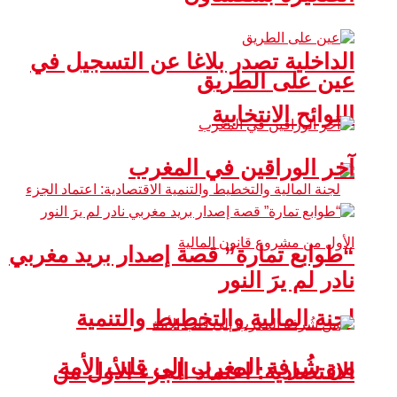
الداخلية تصدر بلاغا عن التسجيل في
عين على الطريق
اللوائح الانتخابية
آخر الوراقين في المغرب
“طوابع تمارة” قصة إصدار بريد مغربي
نادر لم يرَ النور
لجنة المالية والتخطيط والتنمية
من شُرفة المغرب إلى قلب الأمة
الاقتصادية: اعتماد الجزء الأول من