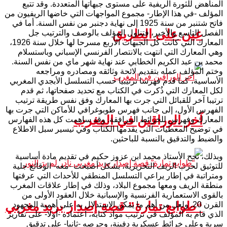
المناهض للثورة الريفية على مستوى جبهاتها المتعددة. وقد تتبع
المؤلف -في هذا الإطار- مجموع المواجهات التي خاضها الريفيون من
فاتح شتنبر من سنة 1925 إلى نهاية دجنبر من نفس السنة. أما في
عين على الطريق
الفصل التاسع والأخير، فتناول المؤلف بالوصف والترتيب جل
المعارك التي كانت كل الجبهات الأربع مسرحا لها خلال سنة 1926،
وهي المعارك التي انتهت بالانتصار الفرنسي الإسباني وباستسلام
محمد بن عبد الكريم الخطابي عند نهاية شهر ماي من نفس السنة.
وختم المؤلف عمله بتقديم لائحة وثائقه ومصادره ومراجعه
الأساسية، كما قدم فهرسا ترتيبيا حسب التسلسل الأبجدي المغربي
لكل المعارك التي ذُكرت في الكتاب مع تحديد صفحاتها، ثم قدم
ترتيبا آخر للقبائل التي جرت بها المعارك وفق نفس طريقة ترتيب
الفهرس الأول، إلى جانب فهرس طوبوغرافي للأماكن التي جرت بها
آخر الوراقين في المغرب
المعارك وفهرس للخرائط المرافقة. وقد ساهمت كل هذه الفهارس
في توضيح المعطيات التي يقدمها الكتاب وفي تيسير سبل الاطلاع
والضبط والتدقيق بالنسبة للباحثين.
وبذلك، نجح الأستاذ محمد ابن عزوز حكيم في تقديم مادة أساسية
للتوثيق لحرب الريف التحريرية، بشكل أصبحت -معه- الوقائع جلية
ومتراتبة في إطار يراعي التسلسل المنطقي للأحداث التي عرفتها
منطقة الريف ومعها مجموع البلاد، وذلك في إطار علاقات المغرب
بالقوى الاستعمارية الفرنسية والإسبانية خلال العقود الأولى من
“طوابع تمارة” قصة إصدار بريد مغربي
القرن 20. ولعل من أهم ما يمكن الاستدلال به على أهمية المجهود
الذي قام به المؤلف في ترتيب مواد كتابه، اعتماده -أولا- على تقارير
سرية وعلى خرائط عسكرية دفينة، وحرصه -ثانيا- على تدقيق