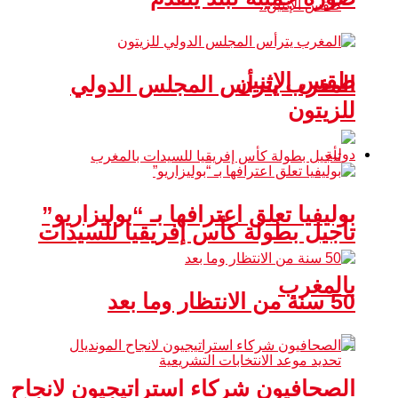
طقس الإثنين
المغرب يترأس المجلس الدولي
للزيتون
دولية
بوليفيا تعلق اعترافها بـ “بوليزاريو”
تأجيل بطولة كأس إفريقيا للسيدات
بالمغرب
50 سنة من الانتظار وما بعد
الصحافيون شركاء استراتيجيون لانجاح