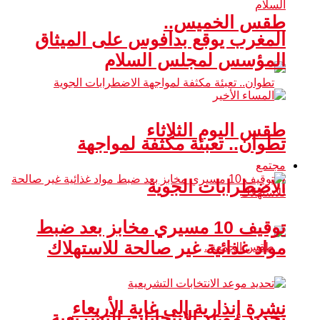
طقس الخميس..
المغرب يوقع بدافوس على الميثاق
المؤسس لمجلس السلام
طقس اليوم الثلاثاء
تطوان.. تعبئة مكثفة لمواجهة
مجتمع
الاضطرابات الجوية
توقيف 10 مسيري مخابز بعد ضبط
مواد غذائية غير صالحة للاستهلاك
نشرة إنذارية إلى غاية الأربعاء
تحديد موعد الانتخابات التشريعية