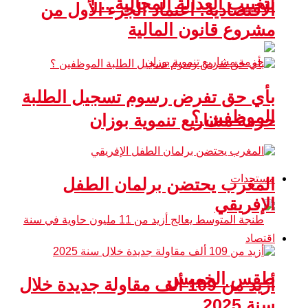
لتغييب العدالة المجالية .. !
الاقتصادية: اعتماد الجزء الأول من
مشروع قانون المالية
بأي حق تفرض رسوم تسجيل الطلبة
الموظفين ؟
حزمة مشاريع تنموية بوزان
مستجدات
المغرب يحتضن برلمان الطفل
الإفريقي
اقتصاد
طقس الخميس
أزيد من 109 ألف مقاولة جديدة خلال
سنة 2025