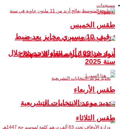
مستجدات
طقس الخميس
توقيف 10 مسيري مخابز بعد ضبط
أزيد من 109 ألف مقاولة جديدة خلال
مواد غذائية غير صالحة للاستهلاك
سنة 2025
طقس الأربعاء
تحديد موعد الانتخابات التشريعية
طقس الثلاثاء