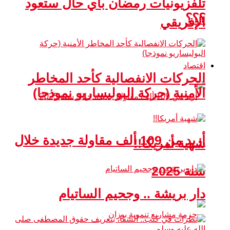
تلفزيونيات رمضان بأي حال ستعود
؟؟؟
الإفريقي
اقتصاد
الحركات الانفصالية كأحد المخاطر
الأمنية (حركة البوليساريو نموذجا)
أزيد من 109 ألف مقاولة جديدة خلال
شهية أمريكا!!
سنة 2025
دار بريشة .. وجحيم الساتيام