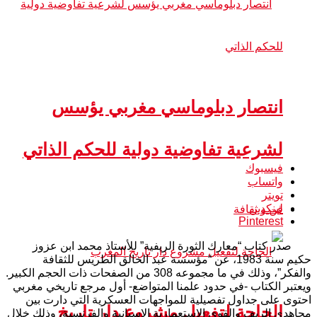
انتصار دبلوماسي مغربي يؤسس
لشرعية تفاوضية دولية للحكم الذاتي
فيسبوك
واتساب
تويتر
لينكدين
فن و ثقافة
Pinterest
صدر كتاب “معارك الثورة الريفية” للأستاذ محمد ابن عزوز
حكيم سنة 1983، عن “مؤسسة عبد الخالق الطريس للثقافة
والفكر”، وذلك في ما مجموعه 308 من الصفحات ذات الحجم الكبير.
ويعتبر الكتاب -في حدود علمنا المتواضع- أول مرجع تاريخي مغربي
احتوى على جداول تفصيلية للمواجهات العسكرية التي دارت بين
الحاجة لتفعيل مشروع دار تاريخ
مجاهدي الريف والقوى الاستعمارية الإسبانية والفرنسية، وذلك خلال