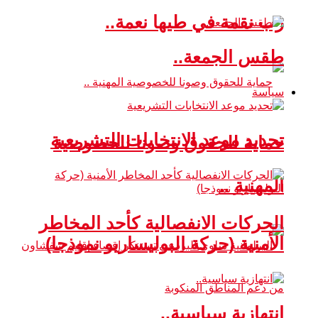
رب نقمة في طيها نعمة..
طقس الجمعة..
سياسة
تحديد موعد الانتخابات التشريعية
حماية للحقوق وصونا للخصوصية
المهنية ..
الحركات الانفصالية كأحد المخاطر
الأمنية (حركة البوليساريو نموذجا)
انتهازية سياسية..