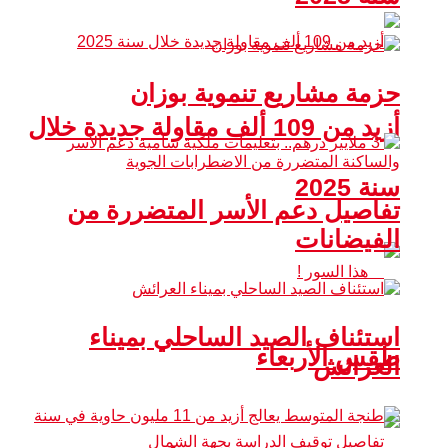
حزمة مشاريع تنموية بوزان
أزيد من 109 ألف مقاولة جديدة خلال
سنة 2025
تفاصيل دعم الأسر المتضررة من
الفيضانات
استئناف الصيد الساحلي بميناء
طقس الأربعاء
العرائش