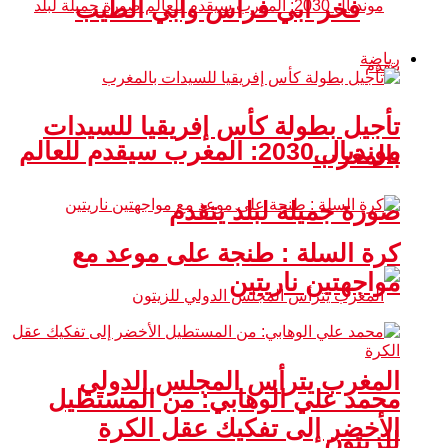
فخر أبي فراس وأبي الطيب
رياضة
تأجيل بطولة كأس إفريقيا للسيدات
مونديال 2030: المغرب سيقدم للعالم
بالمغرب
صورة جميلة لبلد يتقدم
كرة السلة : طنجة على موعد مع
مواجهتين ناريتين
المغرب يترأس المجلس الدولي
محمد علي الوهابي: من المستطيل
الأخضر إلى تفكيك عقل الكرة
للزيتون