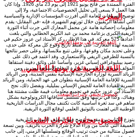
الفترة الممتدة من فاتح يونيو 1921 إلى يوم 23 ماي 1926. وإذا كان
هذا العمل لا يسعى إلى تحليل الخصوصيات الاجتماعية، ولا إلى
المغرب
توضيح السياقات العامة التي أفرزت المؤسسات الإدارية والسياسية
التي أنشأها الريفيون خلال ثورتهم الشهيرة، فإنه -في المقابل- يقدم
معلومات إحصائية هامة عن مجمل المعارك التي جرت أثناء الثورة
الريفية الكبرى بزعامة محمد بن عبد الكريم الخطابي والتي بلغت
أعدادها 575 معركة. في هذا الإطار، ركز الأستاذ ابن عزوز حكيم في
تقديمه لهذه المعارك، على ضبط تاريخ وقوع كل معركة على حدى،
وعلى تحديد مكان وقوعها، وعلى تتبع ملابساتها، وعلى حصر نتائجها
بالنسبة للطرفين الريفي والاستعماري. وقد اعتمد في ذلك على
رصيد بيبليوغرافي إسباني غزير، وأساسا على وثائق دفينة استقاها
اللغة العربية في يومها العالمي..
المؤلف من الربائد السرية لوزارة الدفاع الإسبانية بمدريد، ومن
الربائد السرية لوزارة الخارجية الإسبانية بنفس المدينة، ومن الربائد
السرية للإقامة العامة الإسبانية بتطوان في عهد الحماية، ومن الربائد
السرية للقيادة العامة للجيش الإسباني بمليلية. وبفضل ذلك، نجح
الأستاذ ابن عزوز حكيم في تجميع معلومات قيمة ظلت مشتتة هنا
وهناك، وكذا في ترتيبها وفق تسلسل سياقاتها الكرونولوجية بشكل
ساهم في سد ثغرة أساسية كانت تكتنف مجال الدراسات التاريخية
الوطنية التي اهتمت بالتوثيق العلمي لوقائع الثورة الريفية.
المضيق تحتفي بالتراث الشعب
يتوزع الكتاب بين مقدمة أوضح فيها المؤلف الأسباب التاريخية
العميقة التي كانت من وراء اندلاع شرارة الحرب بالريف، وبين تسعة
فصول متتالية من حيث ترتيب الوقائع وتسلسلها الزمني، إلى جانب
مجموعة من الفهارس والخرائط التوضيحية. انطلق المؤلف، في