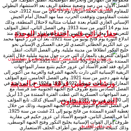
الفصل الأول، من رصد وضعية منطقة الريف بعد الاستشهاد البطولي
للمقاوم الشريف محمد أمزيان يوم 15 ماي من سنة 1912، حيث
تشتت المقاومون وتوقفت الحرب، مما مهد المجال أمام الجيش
الإسباني الغازي للقيام بعدة عمليات متتالية لاحتلال المنطقة، وذلك
منذ يوم 14 أكتوبر من سنة 1913. وفي الفصل الثاني، انتقل المؤلف
حفل تراثي فني احتفاء بعيد الوحدة
للتعريف ب”معارك النصر المبين” التي حققها ثوار الريف وذلك منذ
اندلاع الثورة يوم فاتح يونيو من سنة 1921، بعد أن قرر زعيمها محمد
بن عبد الكريم الخطابي التصدي للزحف العسكري الإسباني نحو
خليج النكور انطلاقا من مدينة مليلية. وفي الفصل الثالث، انتقل
المؤلف للتعريف بالمعارك التي جرت حول مدينة مليلية خلال الفترة
الممتدة بين 26 يوليوز و30 شتنبر من سنة 1921. أما في الفصل
الرابع، فقد اهتم الأستاذ ابن عزوز حكيم بتتبع مسار المواجهات
الريفية الإسبانية التي دارت بالجبهة الشرقية والغربية من أكتوبر إلى
نهاية شهر دجنبر من سنة 1921. وفي الفصل الخامس، تتبع المؤلف
ورشات توطين فرقة مسرح المدينة
المعارك التي غطت سنوات 1922 و1923 و1924، في حين اهتم في
الفصل السادس بتتبع ظروف فتح الجبهة الجنوبية ضد فرنسا، مع
رصد المواجهات العسكرية التي غطت الفترة الممتدة من 13 أبريل
الصغيرة بشفشاون
إلى 30 ماي من سنة 1925. وفي نفس السياق كذلك، تابع المؤلف
في الفصل السابع التوثيق لمعارك الجبهة الجنوبية، وذلك من خلال
تغطية الفترة الممتدة من فاتح يونيو إلى 21 غشت من سنة 1925.
أما في الفصل الثامن، فتوسع الأستاذ ابن عزوز حكيم في مقاربة
ظروف إنزال القوات الإسبانية بخليج النكور وفتح الجبهة الوسطى،
وذلك كنتيجة لتبلور التنسيق بين أطراف الحلف الاستعماري