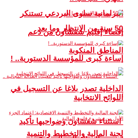
البرلمانية سلوى البردعي تستنكر
50 سنة من الانتظار وما بعد
إقصاء إقليم شفشاون من دعم
المناطق المنكوبة
إساءة كبرى للمؤسسة الدستورية.. !
الداخلية تصدر بلاغا عن التسجيل في
اللوائح الانتخابية
استثناء شفشاون وضواحيها تأكيد
لجنة المالية والتخطيط والتنمية