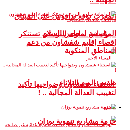
المغرب يوقع بدافوس على الميثاق
المؤسس لمجلس السلام
البرلمانية سلوى البردعي تستنكر
إقصاء إقليم شفشاون من دعم
المناطق المنكوبة
طقس اليوم الثلاثاء
استثناء شفشاون وضواحيها تأكيد
لتغييب العدالة المجالية .. !
مجتمع
حزمة مشاريع تنموية بوزان