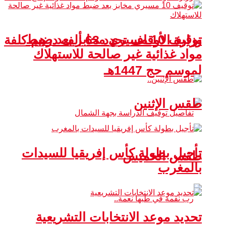
توقيف 10 مسيري مخابز بعد ضبط
وزارة الأوقاف تحدد 63 ألف درهم كلفة
مواد غذائية غير صالحة للاستهلاك
لموسم حج 1447هـ
طقس الإثنين
تأجيل بطولة كأس إفريقيا للسيدات
طقس الخميس
بالمغرب
تحديد موعد الانتخابات التشريعية