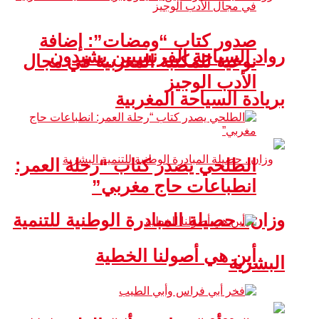
صدور كتاب “ومضات”: إضافة
رواد السياحة الفرنسيين يشيدون
نوعية للمكتبة المغربية في مجال
الأدب الوجيز
بريادة السياحة المغربية
الطلحي يصدر كتاب “رحلة العمر:
انطباعات حاج مغربي”
وزان.. حصيلة المبادرة الوطنية للتنمية
أين هي أصولنا الخطية
البشرية