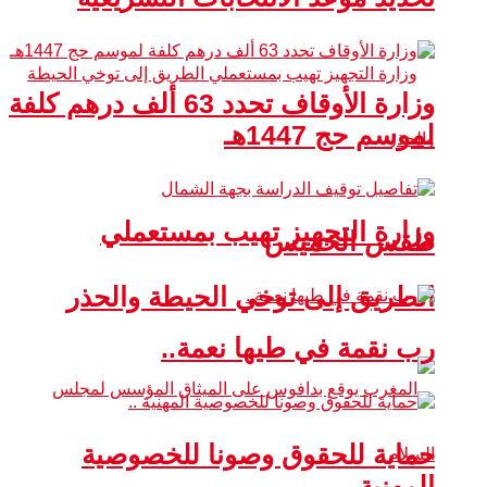
وزارة الأوقاف تحدد 63 ألف درهم كلفة
لموسم حج 1447هـ
وزارة التجهيز تهيب بمستعملي
طقس الخميس
الطريق إلى توخي الحيطة والحذر
رب نقمة في طيها نعمة..
حماية للحقوق وصونا للخصوصية
المهنية ..