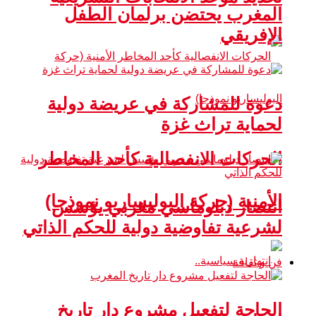
المغرب يحتضن برلمان الطفل
الإفريقي
دعوة للمشاركة في عريضة دولية
لحماية تراث غزة
الحركات الانفصالية كأحد المخاطر
الأمنية (حركة البوليساريو نموذجا)
انتصار دبلوماسي مغربي يؤسس
لشرعية تفاوضية دولية للحكم الذاتي
فن و ثقافة
الحاجة لتفعيل مشروع دار تاريخ