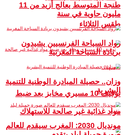
طنجة المتوسط يعالج أزيد من 11
مليون حاوية في سنة
طقس الثلاثاء
رواد السياحة الفرنسيين يشيدون
بريادة السياحة المغربية
وزان.. حصيلة المبادرة الوطنية للتنمية
البشرية
توقيف 10 مسيري مخابز بعد ضبط
مواد غذائية غير صالحة للاستهلاك
مونديال 2030: المغرب سيقدم للعالم
صورة جميلة لبلد يتقدم