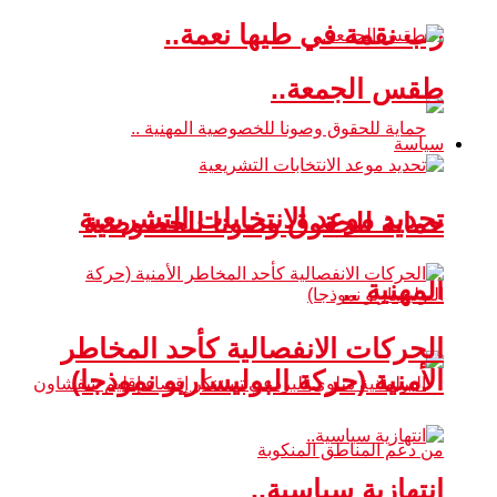
رب نقمة في طيها نعمة..
طقس الجمعة..
سياسة
تحديد موعد الانتخابات التشريعية
حماية للحقوق وصونا للخصوصية
المهنية ..
الحركات الانفصالية كأحد المخاطر
الأمنية (حركة البوليساريو نموذجا)
انتهازية سياسية..