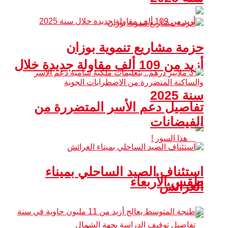
حزمة مشاريع تنموية بوزان
أزيد من 109 ألف مقاولة جديدة خلال
سنة 2025
تفاصيل دعم الأسر المتضررة من
الفيضانات
استئناف الصيد الساحلي بميناء
طقس الأربعاء
العرائش