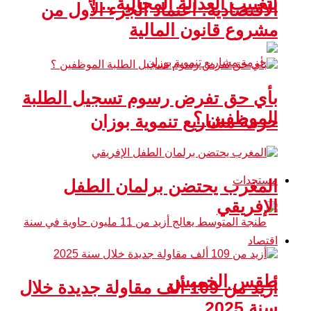
لتغييب العدالة المجالية .. !
الاقتصادية: اعتماد الجزء الأول من
مشروع قانون المالية
بأي حق تفرض رسوم تسجيل الطلبة
الموظفين ؟
حزمة مشاريع تنموية بوزان
مستجدات
المغرب يحتضن برلمان الطفل
الإفريقي
اقتصاد
طقس الخميس
أزيد من 109 ألف مقاولة جديدة خلال
سنة 2025