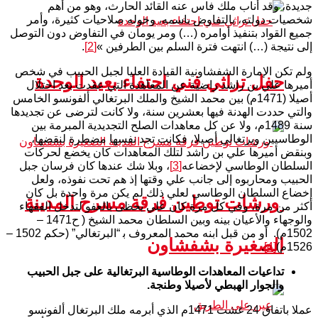
جديدة، وقد أناب ملك فاس عنه القائد الحارث، وهو من أهم
شخصيات دولته، بالتفاوض باسمه، وخوله صلاحيات كثيرة، وأمر
جميع القواد بتنفيذ أوامره (…) ومر يومان في التفاوض دون التوصل
إلى نتيجة (…) انتهت فترة السلم بين الطرفين »
[2]
.
ولم تكن الإمارة الشفشاونية القيادة العليا لجبل الحبيب في شخص
حفل تراثي فني احتفاء بعيد الوحدة
أميرها علي بن راشد راضية عن المعاهدة التي عقدت بعد احتلال
أصيلا (1471م) بين محمد الشيخ والملك البرتغالي ألفونسو الخامس
والتي حددت الهدنة فيها بعشرين سنة، ولا كانت لترضى عن تجديدها
سنة 1489م، ولا عن كل معاهدات الصلح التجديدية المبرمة بين
الوطاسيين وبرتغالي أصيلا، فكانت تجد نفسها مضطرة لنقضها،
وبنقض أميرها علي بن راشد لتلك المعاهدات كان يخضع لحركات
السلطان الوطاسي لإخضاعه
[3]
، وبلا شك عندها كان فرسان جبل
الحبيب ومحاربوه إلى جانب علي وقتها إذ هم تحت نفوذه، ولعل
إخضاع السلطان الوطاسي لعلي ذلك لم يكن مرة واحدة بل كان
ورشات توطين فرقة مسرح المدينة
أكثر من مرة، وفي كل مرة كان علي يحظى بالعفو لتدخل الفقهاء
والوجهاء والأعيان بينه وبين السلطان محمد الشيخ ( ح1471 –
1502م). أو من قبل ابنه محمد المعروف ﺑ “البرتغالي” (حكم 1502 –
الصغيرة بشفشاون
1526م)
[4]
.
تداعيات ال
معاهدات الوطاسية البرتغالية على جبل الحبيب
والجوار الهبطي لأصيلا وطنجة.
عملا باتفاق 24 غشت 1471م الذي أبرمه ملك البرتغال ألفونسو