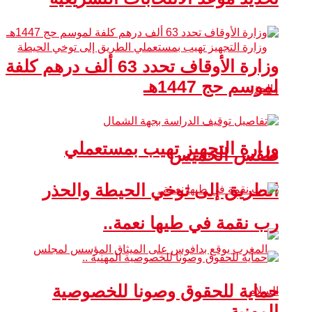
وزارة الأوقاف تحدد 63 ألف درهم كلفة
لموسم حج 1447هـ
وزارة التجهيز تهيب بمستعملي
طقس الخميس
الطريق إلى توخي الحيطة والحذر
رب نقمة في طيها نعمة..
حماية للحقوق وصونا للخصوصية
المهنية ..