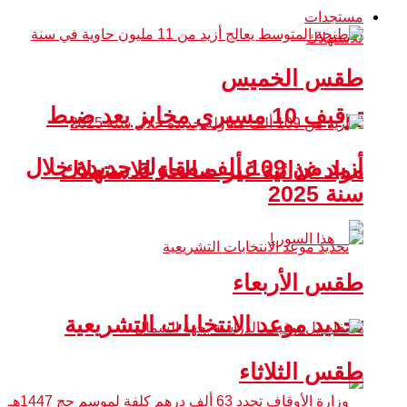
مستجدات
طقس الخميس
توقيف 10 مسيري مخابز بعد ضبط
أزيد من 109 ألف مقاولة جديدة خلال
مواد غذائية غير صالحة للاستهلاك
سنة 2025
طقس الأربعاء
تحديد موعد الانتخابات التشريعية
طقس الثلاثاء