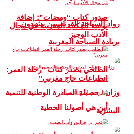
صدور كتاب “ومضات”: إضافة
رواد السياحة الفرنسيين يشيدون
نوعية للمكتبة المغربية في مجال
الأدب الوجيز
بريادة السياحة المغربية
الطلحي يصدر كتاب “رحلة العمر:
انطباعات حاج مغربي”
وزان.. حصيلة المبادرة الوطنية للتنمية
أين هي أصولنا الخطية
البشرية