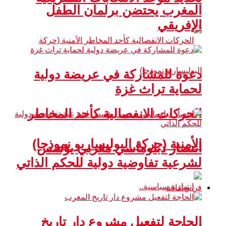
المغرب يحتضن برلمان الطفل
الإفريقي
دعوة للمشاركة في عريضة دولية
لحماية تراث غزة
الحركات الانفصالية كأحد المخاطر
الأمنية (حركة البوليساريو نموذجا)
انتصار دبلوماسي مغربي يؤسس
لشرعية تفاوضية دولية للحكم الذاتي
فن و ثقافة
الحاجة لتفعيل مشروع دار تاريخ