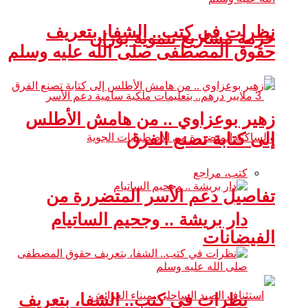
نظرات في كتب.. الشفا، بتعريف
حزمة مشاريع تنموية بوزان
حقوق المصطفى صلى الله عليه وسلم
زهير بوعزاوي .. من هامش الأطلس
إلى كتابة تصنع الفرق
كتب، مراجع
تفاصيل دعم الأسر المتضررة من
دار بريشة .. وجحيم الساتيام
الفيضانات
نظرات في كتب.. الشفا، بتعريف