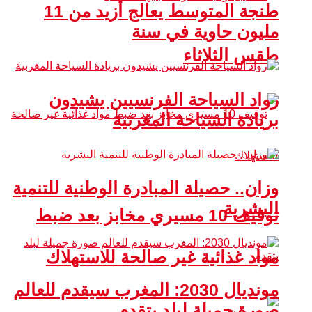
طنجة المتوسط يعالج أزيد من 11
مليون حاوية في سنة
طقس الثلاثاء
رواد السياحة الفرنسيين يشيدون
بريادة السياحة المغربية
وزان.. حصيلة المبادرة الوطنية للتنمية
البشرية
توقيف 10 مسيري مخابز بعد ضبط
مواد غذائية غير صالحة للاستهلاك
مونديال 2030: المغرب سيقدم للعالم
صورة جميلة لبلد يتقدم