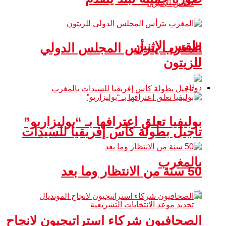
طقس الإثنين
المغرب يترأس المجلس الدولي
للزيتون
دولية
بوليفيا تعلق اعترافها بـ “بوليزاريو”
تأجيل بطولة كأس إفريقيا للسيدات
بالمغرب
50 سنة من الانتظار وما بعد
الصحافيون شركاء استراتيجيون لانجاح