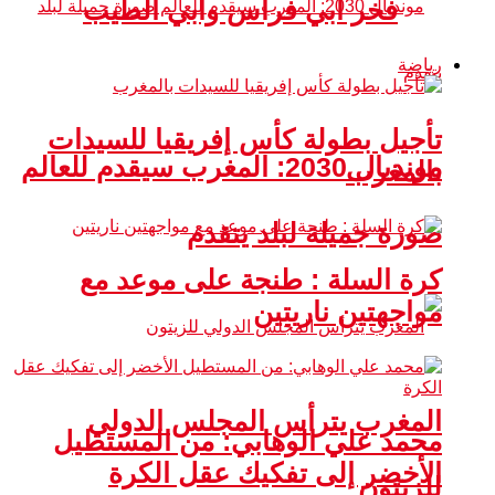
فخر أبي فراس وأبي الطيب
رياضة
تأجيل بطولة كأس إفريقيا للسيدات
مونديال 2030: المغرب سيقدم للعالم
بالمغرب
صورة جميلة لبلد يتقدم
كرة السلة : طنجة على موعد مع
مواجهتين ناريتين
المغرب يترأس المجلس الدولي
محمد علي الوهابي: من المستطيل
الأخضر إلى تفكيك عقل الكرة
للزيتون