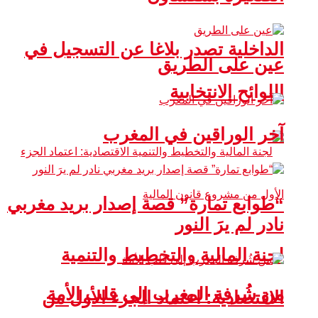
الداخلية تصدر بلاغا عن التسجيل في
عين على الطريق
اللوائح الانتخابية
آخر الوراقين في المغرب
“طوابع تمارة” قصة إصدار بريد مغربي
نادر لم يرَ النور
لجنة المالية والتخطيط والتنمية
من شُرفة المغرب إلى قلب الأمة
الاقتصادية: اعتماد الجزء الأول من