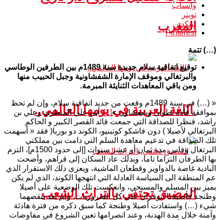
واتساب
تويتر
المغرب
لينكدين
Pinterest
(…) تتمة
توقيع اتفاقية سلام جديدة
سنة 1489م
بين الطرفين الوطاسي
والبرتغالي وموقف الإمارة الشفشاونية وجبل الحبيب
منها
ومن باقي المعاهدات الثنايئة المبرمة.
« (…) في سنة 1489م وقعت من جديد اتفاقية سلام، وإن لم تحظ
اللغة العربية في يومها العالمي..
بموافقة قادة تطوان وشفشاون »
[1]
. أبي علي المنظري وعلي بن
راشد، فنظرا للصداقة التي جمعت قائد القصر الكبير و الحاكم
البرتغالي لأصيلا ) دون فاشكو كوتينيو، الكوند دو بوربا( فقد « أسهمت
تلك الصداقة في تدعيم معاهدة السلم التي دامت بين مملكتي
البرتغال وفاس مدة ثمان أو عشر سنوات [إلى حدود 1500م]، التزم
بها الطرفان التزاما تاما، وبدلك عاد السكان إلى قراهم، وأضحت
البادية غاصة بالدواوير وقطعان الماشية، ويعزى دلك الاستقرار الذي
عم المنطقة الى السياسة العادلة التي انتهجها الكوند، الذي لم يكن
يميز بين المسلم والمسيحي، وانعكست تلك الوضعية على أصيلا
المضيق تحتفي بالتراث الشعب
وطنجة فأصبحتا تتوفران على كل الضروريات، ولم يعد ينقصهما
شيء (…) واستفادت أصيلا وطنجة كما سبق ذكره من فترة هادئة
وآمنة خلال مدة الهدنة، وعند انصرامها تعين الشروع في مفاوضات