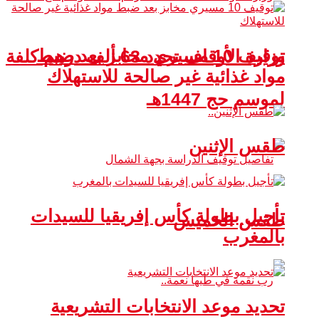
توقيف 10 مسيري مخابز بعد ضبط
وزارة الأوقاف تحدد 63 ألف درهم كلفة
مواد غذائية غير صالحة للاستهلاك
لموسم حج 1447هـ
طقس الإثنين
تأجيل بطولة كأس إفريقيا للسيدات
طقس الخميس
بالمغرب
تحديد موعد الانتخابات التشريعية