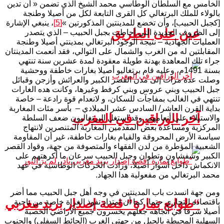
الخامس مع السلطان الوطاسي محمد الشيخ الذي تضمن « أن تدين
بالولاء للملك البرتغالي كل القرى التابعة لكل من أصيلا وطنجة
[كجبل الحبيب]، وأن تخضع للمدينتين المذكورتين »
[5]
، ينبغي الإشارة
عين على الطريق
إلى الظروف الجديدة التي أحاطت بجبل الحبيب – الذي يتصدر
العمليات الجهادية – نتيجة الوجود البرتغالي بمدينتي أصيلا وطنجة
المقابلتين له من الغرب والشمال على التوالي، فقد أنعمت المدينتان
جراء تلك المعاهدة بهدنة طويلة معقودة لمدة عشرين سنة تنتهي
بسنة 1491م، وعليه قام برتغاليو أصيلا بغارات خاطفة ووحشية
وصلت عدة مرات إلى مدن القصر الكبير والعرائش وأزجن وقبائل
جبل الحبيب وبني عروس وبني كرفط وغيرها، وكانت هده الغارات
تنتهي في الغالب بمفاجآت للسكان، و لانعدام قوة رادعة – خاصة
بداية القرن العاشر/ السادس عشر الميلادي – بأسر مئات المغاربة
آخر الوراقين في المغرب
والاستيلاء على أنعامهم، وقد استغل البرتغاليون ضعف السلطة
المركزية ومساعدة بعض المقدمين المغاربة المتنصرين لانتهاج
سياسة الأرض المحروقة والقيام بغارات خاطفة، غير أن المقاومة
الشعبية المؤطرة من لدن الفقهاء والمتصوفة من جهة، وقواد القصر
الكبير وشفشاون وتطوان وجبل الحبيب سرعان ما أكرهتهم على
الانكماش داخل أسوار أصيلا، وزادت الحركات الوطاسية في عهد
محمد البرتغالي من مفعولية هدا الجهاد.
ومن جهة انسدت باب المدينتين في وجه أهل جبل الحبيب مما أضر
“طوابع تمارة” قصة إصدار بريد مغربي
باقتصاده التجاري حتما، كما أن امتداد نفوذ الغزاة خاصة من ناحية
أصيلا شرقا في اتجاهه جعلهم يخسرون جميع الأراضي الخصبة
السهلية المحيطة بالجبل من جهتي الغرب (الحائط السفلي) والجنوب