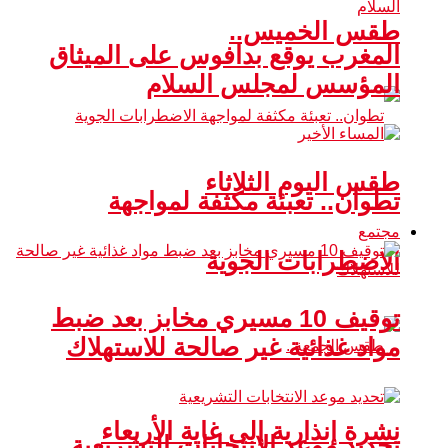
طقس الخميس..
المغرب يوقع بدافوس على الميثاق
المؤسس لمجلس السلام
طقس اليوم الثلاثاء
تطوان.. تعبئة مكثفة لمواجهة
مجتمع
الاضطرابات الجوية
توقيف 10 مسيري مخابز بعد ضبط
مواد غذائية غير صالحة للاستهلاك
نشرة إنذارية إلى غاية الأربعاء
تحديد موعد الانتخابات التشريعية