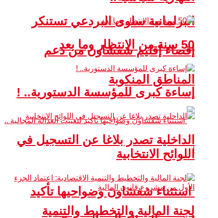
البرلمانية سلوى البردعي تستنكر
50 سنة من الانتظار وما بعد
إقصاء إقليم شفشاون من دعم
المناطق المنكوبة
إساءة كبرى للمؤسسة الدستورية.. !
الداخلية تصدر بلاغا عن التسجيل في
اللوائح الانتخابية
استثناء شفشاون وضواحيها تأكيد
لجنة المالية والتخطيط والتنمية