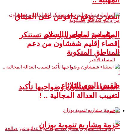
المغرب يوقع بدافوس على الميثاق
المؤسس لمجلس السلام
البرلمانية سلوى البردعي تستنكر
إقصاء إقليم شفشاون من دعم
المناطق المنكوبة
طقس اليوم الثلاثاء
استثناء شفشاون وضواحيها تأكيد
لتغييب العدالة المجالية .. !
مجتمع
حزمة مشاريع تنموية بوزان