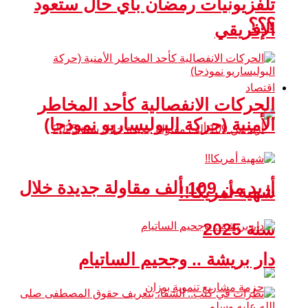
تلفزيونيات رمضان بأي حال ستعود
؟؟؟
الإفريقي
اقتصاد
الحركات الانفصالية كأحد المخاطر
الأمنية (حركة البوليساريو نموذجا)
أزيد من 109 ألف مقاولة جديدة خلال
شهية أمريكا!!
سنة 2025
دار بريشة .. وجحيم الساتيام