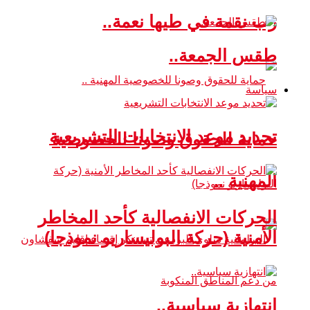
رب نقمة في طيها نعمة..
طقس الجمعة..
سياسة
تحديد موعد الانتخابات التشريعية
حماية للحقوق وصونا للخصوصية
المهنية ..
الحركات الانفصالية كأحد المخاطر
الأمنية (حركة البوليساريو نموذجا)
انتهازية سياسية..