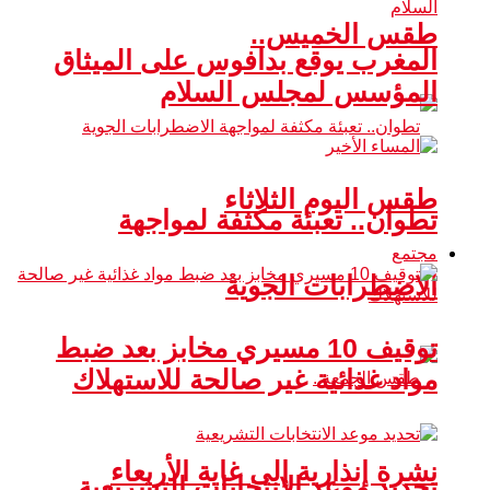
طقس الخميس..
المغرب يوقع بدافوس على الميثاق
المؤسس لمجلس السلام
طقس اليوم الثلاثاء
تطوان.. تعبئة مكثفة لمواجهة
مجتمع
الاضطرابات الجوية
توقيف 10 مسيري مخابز بعد ضبط
مواد غذائية غير صالحة للاستهلاك
نشرة إنذارية إلى غاية الأربعاء
تحديد موعد الانتخابات التشريعية