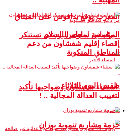
المغرب يوقع بدافوس على الميثاق
المؤسس لمجلس السلام
البرلمانية سلوى البردعي تستنكر
إقصاء إقليم شفشاون من دعم
المناطق المنكوبة
طقس اليوم الثلاثاء
استثناء شفشاون وضواحيها تأكيد
لتغييب العدالة المجالية .. !
مجتمع
حزمة مشاريع تنموية بوزان