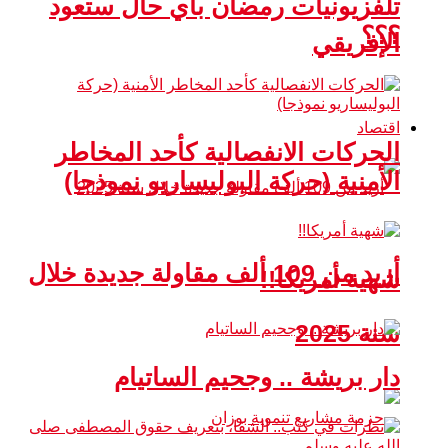
تلفزيونيات رمضان بأي حال ستعود
؟؟؟
الإفريقي
اقتصاد
الحركات الانفصالية كأحد المخاطر
الأمنية (حركة البوليساريو نموذجا)
أزيد من 109 ألف مقاولة جديدة خلال
شهية أمريكا!!
سنة 2025
دار بريشة .. وجحيم الساتيام