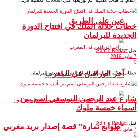
إعلام، بـ"هبات ملكية" تمّ توزيعها على العائلات المعنية في...
عين على الطريق
خطاب جلالة الملك في افتتاح الدورة
الجديدة للبرلمان
قبل
Admin.Redact
7 مايو، 2019
0
آخر الوراقين في المغرب
خطاب جلالة الملك في افتتاح الدورة الجديدة للبرلمان
شارع عبد الرحمن اليوسفي اسم بين
أسماء خمسة ملوك
قبل
Admin.Redact
“طوابع تمارة” قصة إصدار بريد مغربي
7 مايو، 2019
0