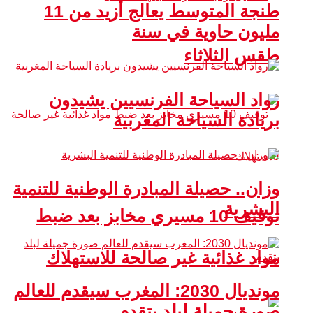
طنجة المتوسط يعالج أزيد من 11
مليون حاوية في سنة
طقس الثلاثاء
رواد السياحة الفرنسيين يشيدون
بريادة السياحة المغربية
وزان.. حصيلة المبادرة الوطنية للتنمية
البشرية
توقيف 10 مسيري مخابز بعد ضبط
مواد غذائية غير صالحة للاستهلاك
مونديال 2030: المغرب سيقدم للعالم
صورة جميلة لبلد يتقدم