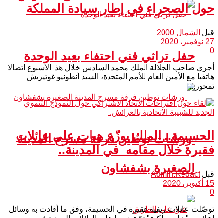
حول الصحراء في إطار سيادة المملكة
قبل
الشمال 2000
27 نوفمبر، 2020
0
حفل تراثي فني احتفاء بعيد الوحدة
أجرى صاحب الجلالة الملك محمد السادس خلال هذا الأسبوع اتصالا
هاتفيا مع الأمين العام للأمم المتحدة، السيد أنطونيو غوتيريش
تمحور...
الحسيمة.. الملك يوزّع هبات على عائلات
ورشات توطين فرقة مسرح المدينة
فقيرة خلال مقامه في المدينة..
الصغيرة بشفشاون
قبل
Admin.Redact
15 أكتوبر، 2020
0
توصّلت عائلات ريفية فقيرة في الحسيمة، وفق ما أفادت به وسائل