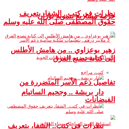
نظرات في كتب.. الشفا، بتعريف
حزمة مشاريع تنموية بوزان
حقوق المصطفى صلى الله عليه وسلم
زهير بوعزاوي .. من هامش الأطلس
إلى كتابة تصنع الفرق
كتب، مراجع
تفاصيل دعم الأسر المتضررة من
دار بريشة .. وجحيم الساتيام
الفيضانات
نظرات في كتب.. الشفا، بتعريف