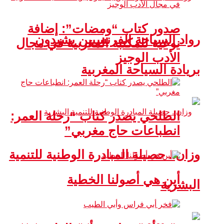
صدور كتاب “ومضات”: إضافة
رواد السياحة الفرنسيين يشيدون
نوعية للمكتبة المغربية في مجال
الأدب الوجيز
بريادة السياحة المغربية
الطلحي يصدر كتاب “رحلة العمر:
انطباعات حاج مغربي”
وزان.. حصيلة المبادرة الوطنية للتنمية
أين هي أصولنا الخطية
البشرية