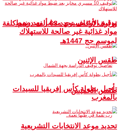
توقيف 10 مسيري مخابز بعد ضبط
وزارة الأوقاف تحدد 63 ألف درهم كلفة
مواد غذائية غير صالحة للاستهلاك
لموسم حج 1447هـ
طقس الإثنين
تأجيل بطولة كأس إفريقيا للسيدات
طقس الخميس
بالمغرب
تحديد موعد الانتخابات التشريعية