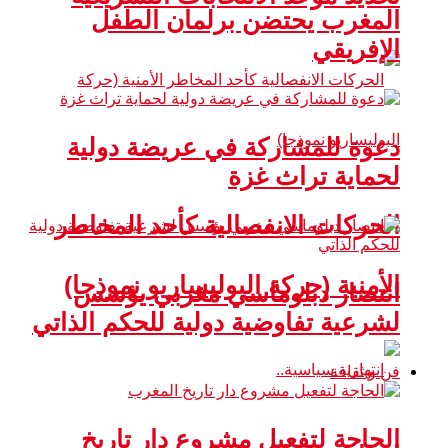
المغرب يحتضن برلمان الطفل
الإفريقي
دعوة للمشاركة في عريضة دولية
لحماية تراث غزة
الحركات الانفصالية كأحد المخاطر
الأمنية (حركة البوليساريو نموذجا)
انتصار دبلوماسي مغربي يؤسس
لشرعية تفاوضية دولية للحكم الذاتي
فن و ثقافة
الحاجة لتفعيل مشروع دار تاريخ