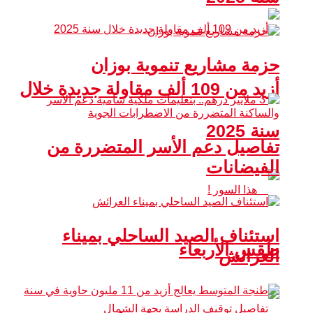
حزمة مشاريع تنموية بوزان
أزيد من 109 ألف مقاولة جديدة خلال
سنة 2025
تفاصيل دعم الأسر المتضررة من
الفيضانات
استئناف الصيد الساحلي بميناء
طقس الأربعاء
العرائش