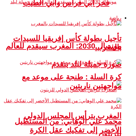
فخر أبي فراس وأبي الطيب
رياضة
تأجيل بطولة كأس إفريقيا للسيدات
مونديال 2030: المغرب سيقدم للعالم
بالمغرب
صورة جميلة لبلد يتقدم
كرة السلة : طنجة على موعد مع
مواجهتين ناريتين
المغرب يترأس المجلس الدولي
محمد علي الوهابي: من المستطيل
الأخضر إلى تفكيك عقل الكرة
للزيتون