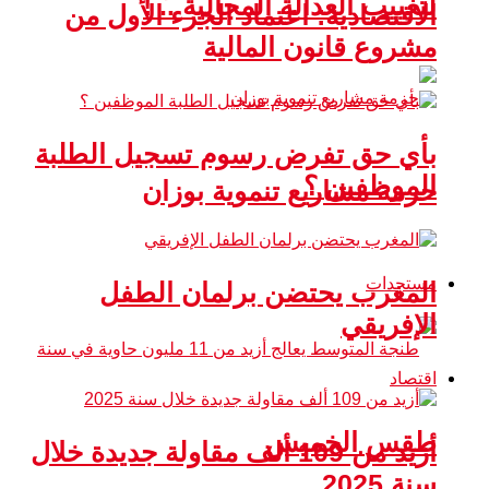
لتغييب العدالة المجالية .. !
الاقتصادية: اعتماد الجزء الأول من
مشروع قانون المالية
بأي حق تفرض رسوم تسجيل الطلبة
الموظفين ؟
حزمة مشاريع تنموية بوزان
مستجدات
المغرب يحتضن برلمان الطفل
الإفريقي
اقتصاد
طقس الخميس
أزيد من 109 ألف مقاولة جديدة خلال
سنة 2025