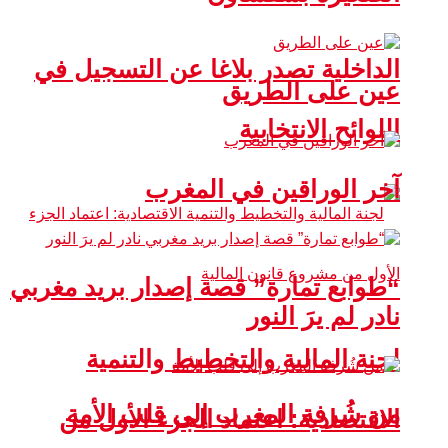
الداخلية تصدر بلاغا عن التسجيل في
عين على الطريق
اللوائح الانتخابية
آخر الوراقين في المغرب
“طوابع تمارة” قصة إصدار بريد مغربي
نادر لم يرَ النور
لجنة المالية والتخطيط والتنمية
من شُرفة المغرب إلى قلب الأمة
الاقتصادية: اعتماد الجزء الأول من