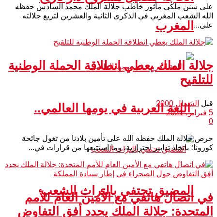
على سنن ملكي مأثور خاطب جلالة الملك محمد السادس حفظه
الله الشعب المغربي في الذكرى الثانية والعشرين لتربع جلالته
المغرب
على...
جلالة الملك يعطي انطلاقة الحملة الوطنية
للتلقيح
قبل
الشمال 2000
اللغة العربية في يومها العالمي..
5 فبراير، 2021
0
حرص جلالة الملك حفظه الله على تأمين بلادنا من تغول جائحة
كورونا؛ باتخاذ تدابير احترازية، وما استتبعها من قرارات في...
المضيق تحتفي بالتراث الشعب
في اتصال هاتفي مع الأمين العام للأمم
المتحدة: جلالة الملك يحدد أفق التفاوض