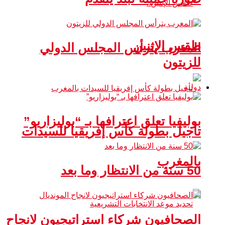
طقس الإثنين
المغرب يترأس المجلس الدولي
للزيتون
دولية
بوليفيا تعلق اعترافها بـ “بوليزاريو”
تأجيل بطولة كأس إفريقيا للسيدات
بالمغرب
50 سنة من الانتظار وما بعد
الصحافيون شركاء استراتيجيون لانجاح