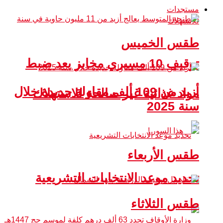
مستجدات
طقس الخميس
توقيف 10 مسيري مخابز بعد ضبط
أزيد من 109 ألف مقاولة جديدة خلال
مواد غذائية غير صالحة للاستهلاك
سنة 2025
طقس الأربعاء
تحديد موعد الانتخابات التشريعية
طقس الثلاثاء