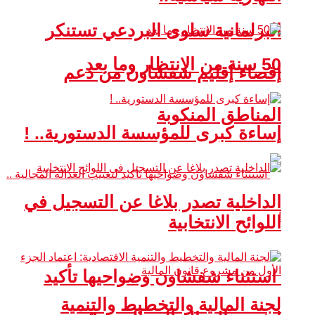
البرلمانية سلوى البردعي تستنكر
50 سنة من الانتظار وما بعد
إقصاء إقليم شفشاون من دعم
المناطق المنكوبة
إساءة كبرى للمؤسسة الدستورية.. !
الداخلية تصدر بلاغا عن التسجيل في
اللوائح الانتخابية
استثناء شفشاون وضواحيها تأكيد
لجنة المالية والتخطيط والتنمية