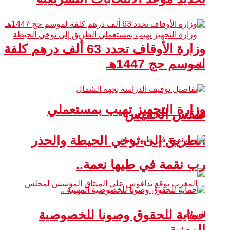
وزارة الأوقاف تحدد 63 ألف درهم كلفة
لموسم حج 1447هـ
وزارة التجهيز تهيب بمستعملي
طقس الخميس
الطريق إلى توخي الحيطة والحذر
رب نقمة في طيها نعمة..
حماية للحقوق وصونا للخصوصية
المهنية ..