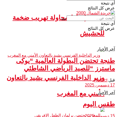
أي نتيجة
عرض كل النتائج
سبتة.. إحباط محاولة تهريب ضخمة
أي نتيجة
عرض كل النتائج
للحشيش
آخر الأخبار
طنجة تحتضن البطولة العالمية “يوكى
ماسترز “للصيد الرياضي الشاطئي
وزير الداخلية الفرنسي يشيد بالتعاون
قبل
Redact
17 ديسمبر، 2025
الأمني مع المغرب
آخر الأخبار
طقس اليوم
15 ديسمبر، 2025