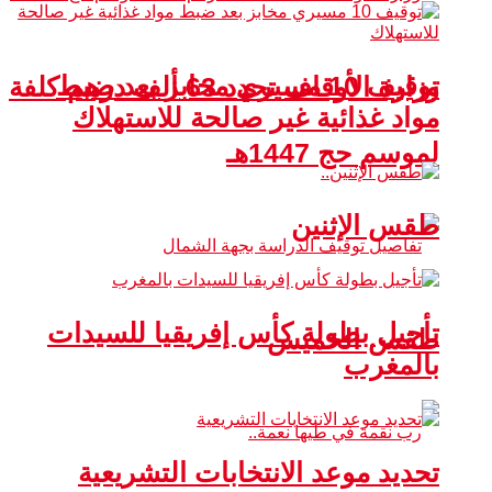
توقيف 10 مسيري مخابز بعد ضبط
وزارة الأوقاف تحدد 63 ألف درهم كلفة
مواد غذائية غير صالحة للاستهلاك
لموسم حج 1447هـ
طقس الإثنين
تأجيل بطولة كأس إفريقيا للسيدات
طقس الخميس
بالمغرب
تحديد موعد الانتخابات التشريعية