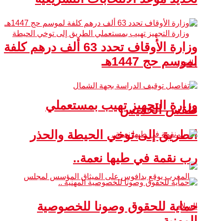
وزارة الأوقاف تحدد 63 ألف درهم كلفة
لموسم حج 1447هـ
وزارة التجهيز تهيب بمستعملي
طقس الخميس
الطريق إلى توخي الحيطة والحذر
رب نقمة في طيها نعمة..
حماية للحقوق وصونا للخصوصية
المهنية ..