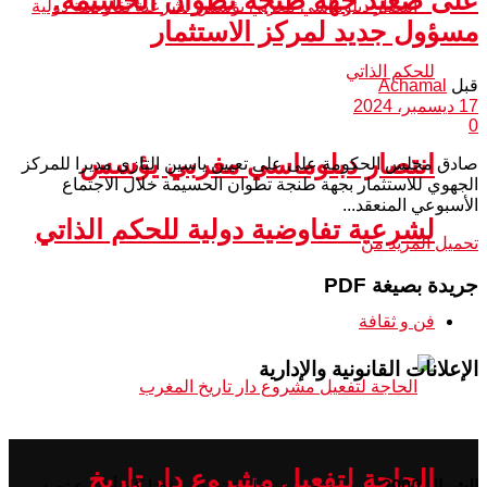
مسؤول جديد لمركز الاستثمار
قبل
Achamal
17 ديسمبر، 2024
0
انتصار دبلوماسي مغربي يؤسس
صادق مجلس الحكومة على على تعيين ياسين التازي مديرا للمركز
الجهوي للاستثمار بجهة طنجة تطوان الحسيمة خلال الاجتماع
الأسبوعي المنعقد...
لشرعية تفاوضية دولية للحكم الذاتي
تحميل المزيد من
جريدة بصيغة PDF
فن و ثقافة
الإعلانات القانونية والإدارية
الحاجة لتفعيل مشروع دار تاريخ
الشمال 2000
– يومية جهوية وطنية تصدر مؤقتا كل أسبوع تصدر