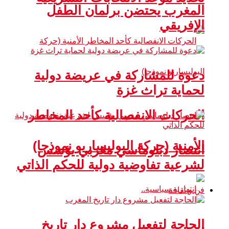
المغرب يحتضن برلمان الطفل
الإفريقي
دعوة للمشاركة في عريضة دولية
لحماية تراث غزة
الحركات الانفصالية كأحد المخاطر
الأمنية (حركة البوليساريو نموذجا)
انتصار دبلوماسي مغربي يؤسس
لشرعية تفاوضية دولية للحكم الذاتي
فن و ثقافة
الحاجة لتفعيل مشروع دار تاريخ