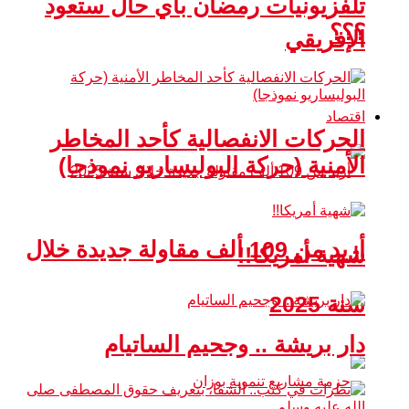
تلفزيونيات رمضان بأي حال ستعود
؟؟؟
الإفريقي
اقتصاد
الحركات الانفصالية كأحد المخاطر
الأمنية (حركة البوليساريو نموذجا)
أزيد من 109 ألف مقاولة جديدة خلال
شهية أمريكا!!
سنة 2025
دار بريشة .. وجحيم الساتيام