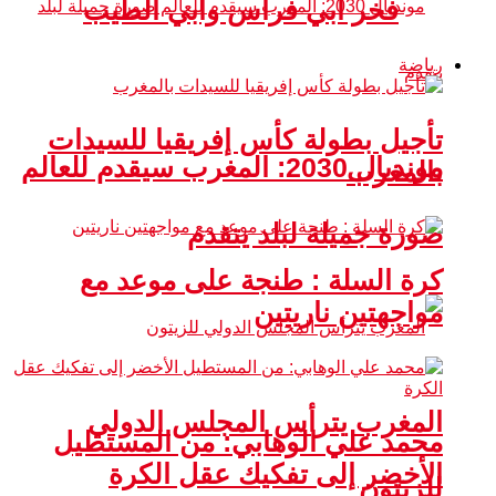
فخر أبي فراس وأبي الطيب
رياضة
تأجيل بطولة كأس إفريقيا للسيدات
مونديال 2030: المغرب سيقدم للعالم
بالمغرب
صورة جميلة لبلد يتقدم
كرة السلة : طنجة على موعد مع
مواجهتين ناريتين
المغرب يترأس المجلس الدولي
محمد علي الوهابي: من المستطيل
الأخضر إلى تفكيك عقل الكرة
للزيتون