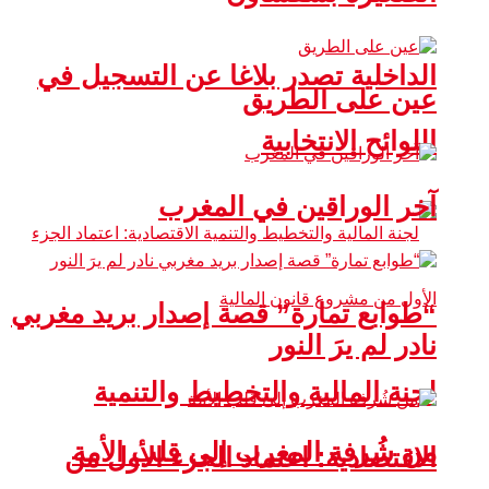
الداخلية تصدر بلاغا عن التسجيل في
عين على الطريق
اللوائح الانتخابية
آخر الوراقين في المغرب
“طوابع تمارة” قصة إصدار بريد مغربي
نادر لم يرَ النور
لجنة المالية والتخطيط والتنمية
من شُرفة المغرب إلى قلب الأمة
الاقتصادية: اعتماد الجزء الأول من