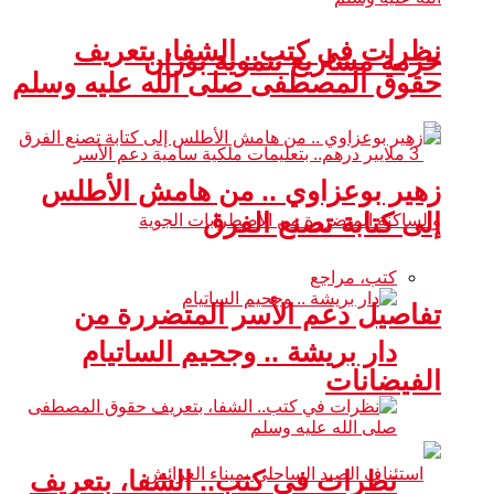
نظرات في كتب.. الشفا، بتعريف
حزمة مشاريع تنموية بوزان
حقوق المصطفى صلى الله عليه وسلم
زهير بوعزاوي .. من هامش الأطلس
إلى كتابة تصنع الفرق
كتب، مراجع
تفاصيل دعم الأسر المتضررة من
دار بريشة .. وجحيم الساتيام
الفيضانات
نظرات في كتب.. الشفا، بتعريف