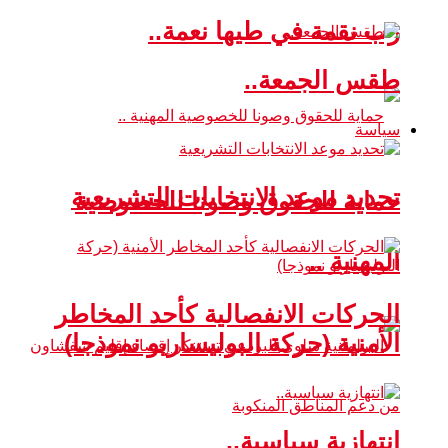
رب نقمة في طيها نعمة..
طقس الجمعة..
سياسة
تحديد موعد الانتخابات التشريعية
حماية للحقوق وصونا للخصوصية
المهنية ..
الحركات الانفصالية كأحد المخاطر
الأمنية (حركة البوليساريو نموذجا)
انتهازية سياسية..