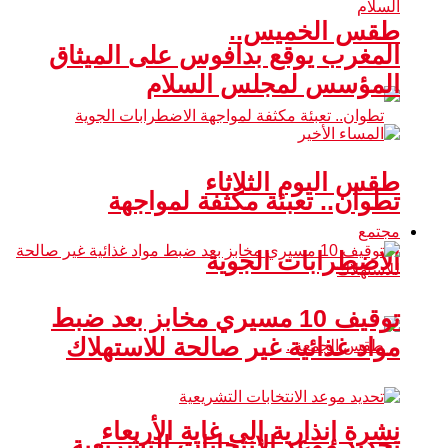
طقس الخميس..
المغرب يوقع بدافوس على الميثاق
المؤسس لمجلس السلام
طقس اليوم الثلاثاء
تطوان.. تعبئة مكثفة لمواجهة
مجتمع
الاضطرابات الجوية
توقيف 10 مسيري مخابز بعد ضبط
مواد غذائية غير صالحة للاستهلاك
نشرة إنذارية إلى غاية الأربعاء
تحديد موعد الانتخابات التشريعية