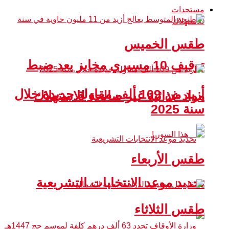
مستجدات
طقس الخميس
توقيف 10 مسيري مخابز بعد ضبط
أزيد من 109 ألف مقاولة جديدة خلال
مواد غذائية غير صالحة للاستهلاك
سنة 2025
طقس الأربعاء
تحديد موعد الانتخابات التشريعية
طقس الثلاثاء