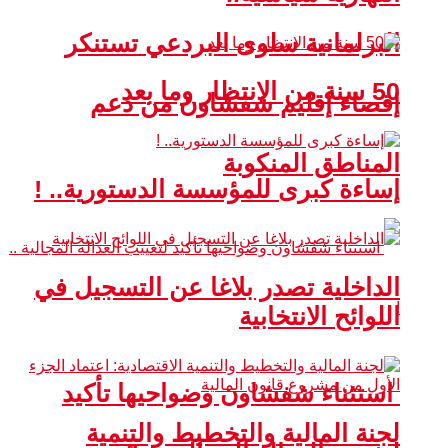
البرلمانية سلوى البردعي تستنكر
50 سنة من الانتظار وما بعد
إقصاء إقليم شفشاون من دعم
المناطق المنكوبة
إساءة كبرى للمؤسسة الدستورية.. !
الداخلية تصدر بلاغا عن التسجيل في
اللوائح الانتخابية
استثناء شفشاون وضواحيها تأكيد
لجنة المالية والتخطيط والتنمية