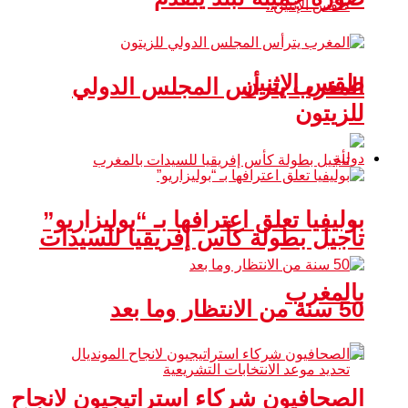
طقس الإثنين
المغرب يترأس المجلس الدولي
للزيتون
دولية
بوليفيا تعلق اعترافها بـ “بوليزاريو”
تأجيل بطولة كأس إفريقيا للسيدات
بالمغرب
50 سنة من الانتظار وما بعد
الصحافيون شركاء استراتيجيون لانجاح