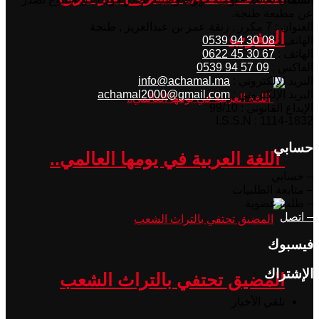
عن مطبعة طنجة.
العنوان : 7 مكرر , زنقة عمر بن عبدالعزيز , طنجة
المغرب
الهاتف :
08 30 94 0539
الهاتف :
67 30 45 0622
الفاكس :
09 57 94 0539
البريد الإلكتروني :
info@achamal.ma
البريد الإلكتروني :
achamal2000@gmail.com
الإيداع القانوني : 99/10
I.S.S.N : 1114-1832
حسابي
اللغة العربية في يومها العالمي..
– حسابي
– متابعة الطلبيات
– طلب عضوية
– اتصل
فيسبوك
الإشتراك
المضيق تحتفي بالتراث الشعب
تلقي الأخبار