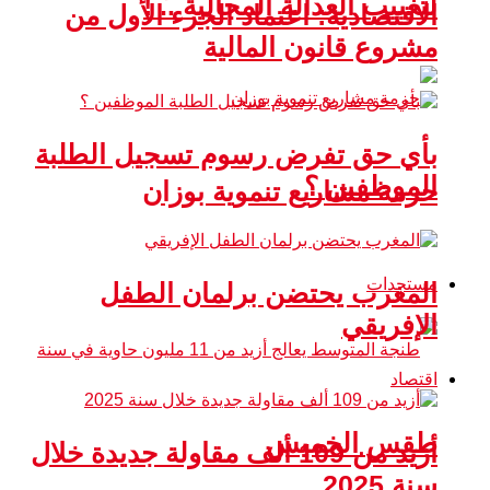
لتغييب العدالة المجالية .. !
الاقتصادية: اعتماد الجزء الأول من
مشروع قانون المالية
بأي حق تفرض رسوم تسجيل الطلبة
الموظفين ؟
حزمة مشاريع تنموية بوزان
مستجدات
المغرب يحتضن برلمان الطفل
الإفريقي
اقتصاد
طقس الخميس
أزيد من 109 ألف مقاولة جديدة خلال
سنة 2025