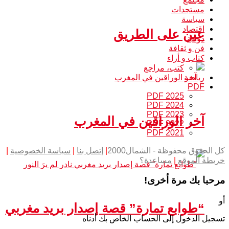
مستجدات
سياسة
اقتصاد
عين على الطريق
دولية
فن و ثقافة
كتاب و أراء
كتب، مراجع
رياضة
PDF
PDF 2025
PDF 2024
PDF 2023
آخر الوراقين في المغرب
PDF 2022
PDF 2021
كل الحقوق محفوظة - الشمال2000
|
إتصل بنا
|
سياسة الخصوصية
|
خريطة الموقع
|
مساعدة؟
مرحبا بك مرة أخرى!
أو
“طوابع تمارة” قصة إصدار بريد مغربي
تسجيل الدخول إلى الحساب الخاص بك أدناه