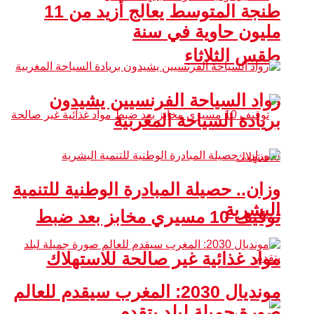
طنجة المتوسط يعالج أزيد من 11
مليون حاوية في سنة
طقس الثلاثاء
رواد السياحة الفرنسيين يشيدون
بريادة السياحة المغربية
وزان.. حصيلة المبادرة الوطنية للتنمية
البشرية
توقيف 10 مسيري مخابز بعد ضبط
مواد غذائية غير صالحة للاستهلاك
مونديال 2030: المغرب سيقدم للعالم
صورة جميلة لبلد يتقدم