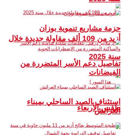
حزمة مشاريع تنموية بوزان
أزيد من 109 ألف مقاولة جديدة خلال
سنة 2025
تفاصيل دعم الأسر المتضررة من
الفيضانات
استئناف الصيد الساحلي بميناء
طقس الأربعاء
العرائش