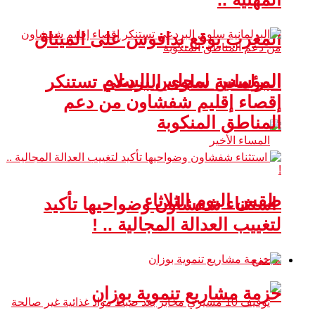
المغرب يوقع بدافوس على الميثاق
المؤسس لمجلس السلام
البرلمانية سلوى البردعي تستنكر
إقصاء إقليم شفشاون من دعم
المناطق المنكوبة
طقس اليوم الثلاثاء
استثناء شفشاون وضواحيها تأكيد
لتغييب العدالة المجالية .. !
مجتمع
حزمة مشاريع تنموية بوزان