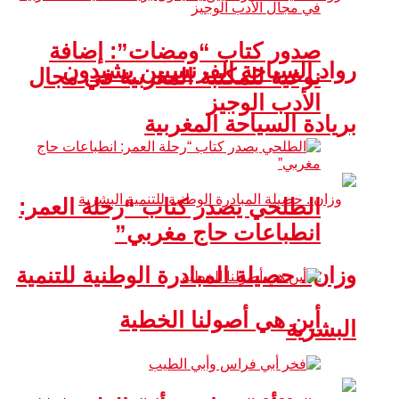
صدور كتاب “ومضات”: إضافة
رواد السياحة الفرنسيين يشيدون
نوعية للمكتبة المغربية في مجال
الأدب الوجيز
بريادة السياحة المغربية
الطلحي يصدر كتاب “رحلة العمر:
انطباعات حاج مغربي”
وزان.. حصيلة المبادرة الوطنية للتنمية
أين هي أصولنا الخطية
البشرية