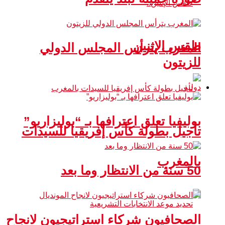
طقس الإثنين
المغرب يترأس المجلس الدولي
للزيتون
دولية
بوليفيا تعلق اعترافها بـ “بوليزاريو”
تأجيل بطولة كأس إفريقيا للسيدات
بالمغرب
50 سنة من الانتظار وما بعد
الصحافيون شركاء استراتيجيون لانجاح