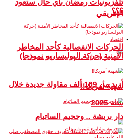
تلفزيونيات رمضان بأي حال ستعود
؟؟؟
الإفريقي
اقتصاد
الحركات الانفصالية كأحد المخاطر
الأمنية (حركة البوليساريو نموذجا)
أزيد من 109 ألف مقاولة جديدة خلال
شهية أمريكا!!
سنة 2025
دار بريشة .. وجحيم الساتيام