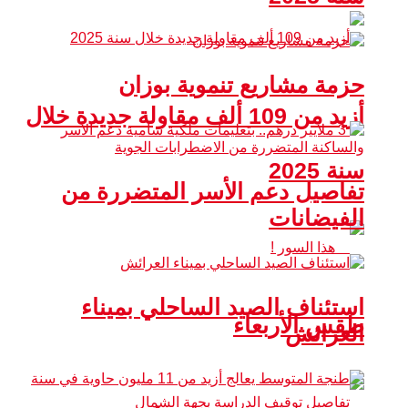
حزمة مشاريع تنموية بوزان
أزيد من 109 ألف مقاولة جديدة خلال
سنة 2025
تفاصيل دعم الأسر المتضررة من
الفيضانات
استئناف الصيد الساحلي بميناء
طقس الأربعاء
العرائش