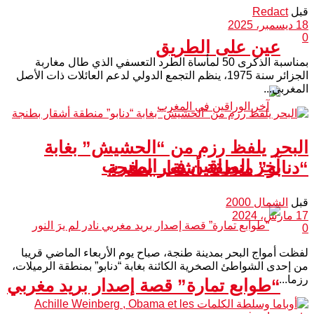
قبل
Redact
18 ديسمبر، 2025
0
عين على الطريق
بمناسبة الذكرى 50 لمأساة الطرد التعسفي الذي طال مغاربة
الجزائر سنة 1975، ينظم التجمع الدولي لدعم العائلات ذات الأصل
المغربي...
البحر يلفظ رزم من “الحشيش” بغابة
آخر الوراقين في المغرب
“دنابو” منطقة أشقار بطنجة
قبل
الشمال 2000
17 مارس، 2024
0
لفظت أمواج البحر بمدينة طنجة، صباح يوم الأربعاء الماضي قريبا
من إحدى الشواطئ الصخرية الكائنة بغابة “دنابو” بمنطقة الرميلات،
رزما...
“طوابع تمارة” قصة إصدار بريد مغربي