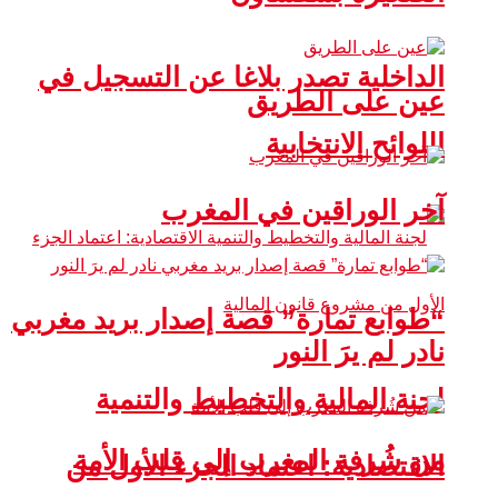
الداخلية تصدر بلاغا عن التسجيل في
عين على الطريق
اللوائح الانتخابية
آخر الوراقين في المغرب
“طوابع تمارة” قصة إصدار بريد مغربي
نادر لم يرَ النور
لجنة المالية والتخطيط والتنمية
من شُرفة المغرب إلى قلب الأمة
الاقتصادية: اعتماد الجزء الأول من