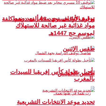
توقيف 10 مسيري مخابز بعد ضبط
وزارة الأوقاف تحدد 63 ألف درهم كلفة
مواد غذائية غير صالحة للاستهلاك
لموسم حج 1447هـ
طقس الإثنين
تأجيل بطولة كأس إفريقيا للسيدات
طقس الخميس
بالمغرب
تحديد موعد الانتخابات التشريعية