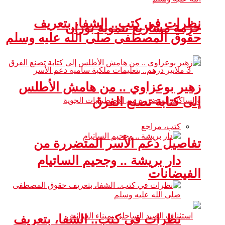
نظرات في كتب.. الشفا، بتعريف
حزمة مشاريع تنموية بوزان
حقوق المصطفى صلى الله عليه وسلم
زهير بوعزاوي .. من هامش الأطلس
إلى كتابة تصنع الفرق
كتب، مراجع
تفاصيل دعم الأسر المتضررة من
دار بريشة .. وجحيم الساتيام
الفيضانات
نظرات في كتب.. الشفا، بتعريف