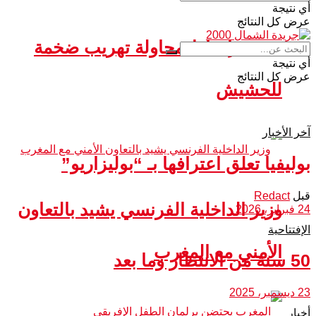
أي نتيجة
عرض كل النتائج
سبتة.. إحباط محاولة تهريب ضخمة
أي نتيجة
عرض كل النتائج
للحشيش
آخر الأخبار
بوليفيا تعلق اعترافها بـ “بوليزاريو”
قبل
Redact
وزير الداخلية الفرنسي يشيد بالتعاون
24 فبراير، 2026
الإفتتاحية
الأمني مع المغرب
50 سنة من الانتظار وما بعد
23 ديسمبر، 2025
أخبار