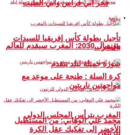
فخر أبي فراس وأبي الطيب
رياضة
تأجيل بطولة كأس إفريقيا للسيدات
مونديال 2030: المغرب سيقدم للعالم
بالمغرب
صورة جميلة لبلد يتقدم
كرة السلة : طنجة على موعد مع
مواجهتين ناريتين
المغرب يترأس المجلس الدولي
محمد علي الوهابي: من المستطيل
الأخضر إلى تفكيك عقل الكرة
للزيتون