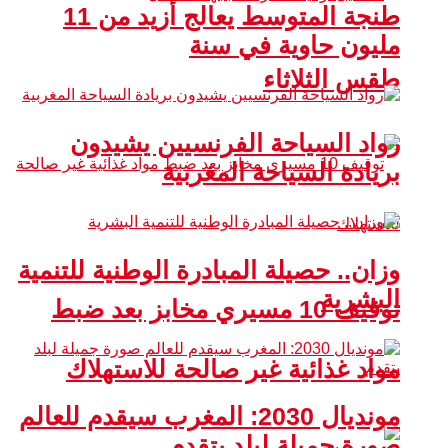
طنجة المتوسط يعالج أزيد من 11
مليون حاوية في سنة
طقس الثلاثاء
رواد السياحة الفرنسيين يشيدون
بريادة السياحة المغربية
وزان.. حصيلة المبادرة الوطنية للتنمية
البشرية
توقيف 10 مسيري مخابز بعد ضبط
مواد غذائية غير صالحة للاستهلاك
مونديال 2030: المغرب سيقدم للعالم
صورة جميلة لبلد يتقدم