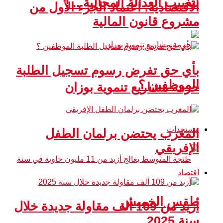
لتغييب العدالة المجالية .. !
الاقتصادية: اعتماد الجزء الأول من
مشروع قانون المالية
بأي حق تفرض رسوم تسجيل الطلبة
الموظفين ؟
حزمة مشاريع تنموية بوزان
مستجدات
المغرب يحتضن برلمان الطفل
الإفريقي
اقتصاد
طقس الخميس
أزيد من 109 ألف مقاولة جديدة خلال
سنة 2025