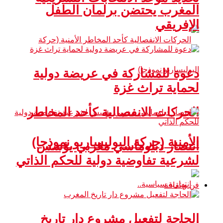
المغرب يحتضن برلمان الطفل
الإفريقي
دعوة للمشاركة في عريضة دولية
لحماية تراث غزة
الحركات الانفصالية كأحد المخاطر
الأمنية (حركة البوليساريو نموذجا)
انتصار دبلوماسي مغربي يؤسس
لشرعية تفاوضية دولية للحكم الذاتي
فن و ثقافة
الحاجة لتفعيل مشروع دار تاريخ