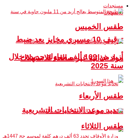
مستجدات
طقس الخميس
توقيف 10 مسيري مخابز بعد ضبط
أزيد من 109 ألف مقاولة جديدة خلال
مواد غذائية غير صالحة للاستهلاك
سنة 2025
طقس الأربعاء
تحديد موعد الانتخابات التشريعية
طقس الثلاثاء