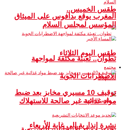
طقس الخميس..
المغرب يوقع بدافوس على الميثاق
المؤسس لمجلس السلام
طقس اليوم الثلاثاء
تطوان.. تعبئة مكثفة لمواجهة
مجتمع
الاضطرابات الجوية
توقيف 10 مسيري مخابز بعد ضبط
مواد غذائية غير صالحة للاستهلاك
نشرة إنذارية إلى غاية الأربعاء
تحديد موعد الانتخابات التشريعية