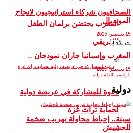
الصحافيون شركاء استراتيجيون لانجاح
المونديال
المغرب يحتضن برلمان الطفل
15 ديسمبر، 2025
الإفريقي
آخر الأخبار
المغرب وإسبانيا جاران نموذجان ..
15 ديسمبر، 2025
الرئيسية
الفئة
دولية
دولية
دعوة للمشاركة في عريضة دولية
لحماية تراث غزة
سبتة.. إحباط محاولة تهريب ضخمة
للحشيش