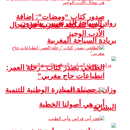
صدور كتاب “ومضات”: إضافة
رواد السياحة الفرنسيين يشيدون
نوعية للمكتبة المغربية في مجال
الأدب الوجيز
بريادة السياحة المغربية
الطلحي يصدر كتاب “رحلة العمر:
انطباعات حاج مغربي”
وزان.. حصيلة المبادرة الوطنية للتنمية
أين هي أصولنا الخطية
البشرية