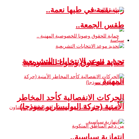
رب نقمة في طيها نعمة..
طقس الجمعة..
سياسة
تحديد موعد الانتخابات التشريعية
حماية للحقوق وصونا للخصوصية
المهنية ..
الحركات الانفصالية كأحد المخاطر
الأمنية (حركة البوليساريو نموذجا)
انتهازية سياسية..