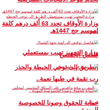
وزارة الأوقاف تحدد 63 ألف درهم كلفة
لموسم حج 1447هـ
وزارة التجهيز تهيب بمستعملي
طقس الخميس
الطريق إلى توخي الحيطة والحذر
رب نقمة في طيها نعمة..
حماية للحقوق وصونا للخصوصية
المهنية ..