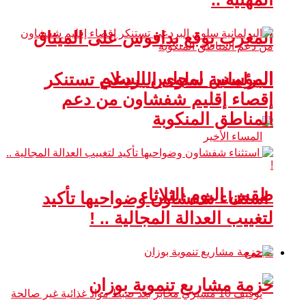
المغرب يوقع بدافوس على الميثاق
المؤسس لمجلس السلام
البرلمانية سلوى البردعي تستنكر
إقصاء إقليم شفشاون من دعم
المناطق المنكوبة
طقس اليوم الثلاثاء
استثناء شفشاون وضواحيها تأكيد
لتغييب العدالة المجالية .. !
مجتمع
حزمة مشاريع تنموية بوزان