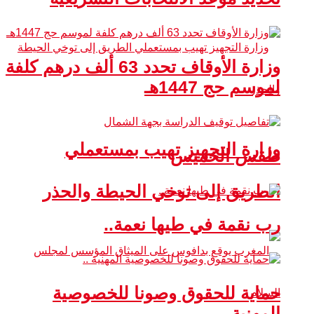
وزارة الأوقاف تحدد 63 ألف درهم كلفة
لموسم حج 1447هـ
وزارة التجهيز تهيب بمستعملي
طقس الخميس
الطريق إلى توخي الحيطة والحذر
رب نقمة في طيها نعمة..
حماية للحقوق وصونا للخصوصية
المهنية ..