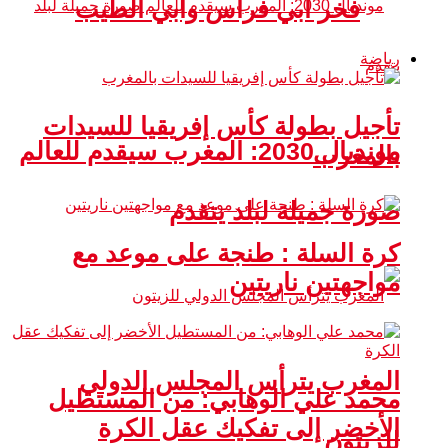
فخر أبي فراس وأبي الطيب
رياضة
تأجيل بطولة كأس إفريقيا للسيدات
مونديال 2030: المغرب سيقدم للعالم
بالمغرب
صورة جميلة لبلد يتقدم
كرة السلة : طنجة على موعد مع
مواجهتين ناريتين
المغرب يترأس المجلس الدولي
محمد علي الوهابي: من المستطيل
الأخضر إلى تفكيك عقل الكرة
للزيتون