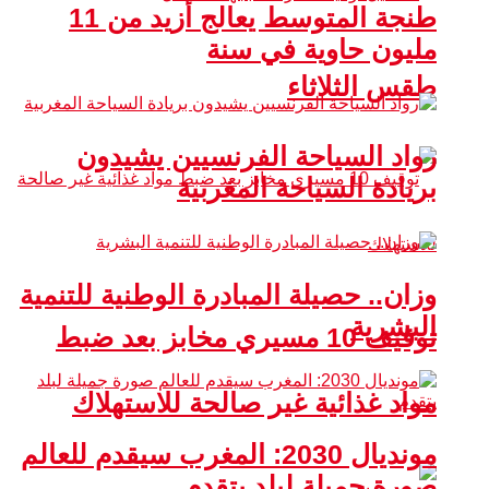
طنجة المتوسط يعالج أزيد من 11
مليون حاوية في سنة
طقس الثلاثاء
رواد السياحة الفرنسيين يشيدون
بريادة السياحة المغربية
وزان.. حصيلة المبادرة الوطنية للتنمية
البشرية
توقيف 10 مسيري مخابز بعد ضبط
مواد غذائية غير صالحة للاستهلاك
مونديال 2030: المغرب سيقدم للعالم
صورة جميلة لبلد يتقدم