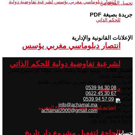
تحميل المزيد من
جريدة بصيغة PDF
الإعلانات القانونية والإدارية
انتصار دبلوماسي مغربي يؤسس
لشرعية تفاوضية دولية للحكم الذاتي
الشمال 2000
– يومية جهوية وطنية تصدر مؤقتا كل أسبوع تصدر
عن مطبعة طنجة.
العنوان : 7 مكرر , زنقة عمر بن عبدالعزيز , طنجة
الهاتف :
08 30 94 0539
فن و ثقافة
الهاتف :
67 30 45 0622
الفاكس :
09 57 94 0539
البريد الإلكتروني :
info@achamal.ma
البريد الإلكتروني :
achamal2000@gmail.com
الإيداع القانوني : 99/10
I.S.S.N : 1114-1832
الحاجة لتفعيل مشروع دار تاريخ
حسابي