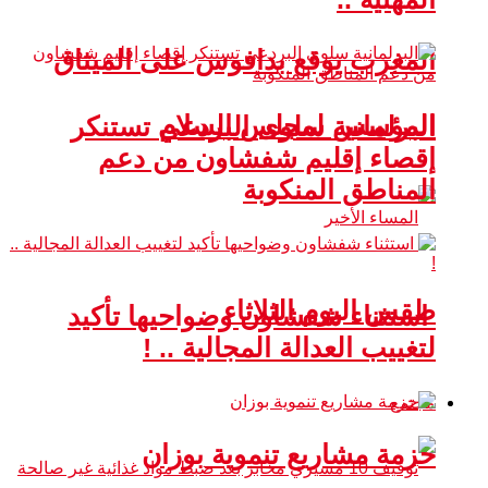
المغرب يوقع بدافوس على الميثاق
المؤسس لمجلس السلام
البرلمانية سلوى البردعي تستنكر
إقصاء إقليم شفشاون من دعم
المناطق المنكوبة
طقس اليوم الثلاثاء
استثناء شفشاون وضواحيها تأكيد
لتغييب العدالة المجالية .. !
مجتمع
حزمة مشاريع تنموية بوزان