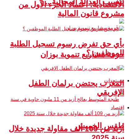
لتغييب العدالة المجالية .. !
الاقتصادية: اعتماد الجزء الأول من
مشروع قانون المالية
بأي حق تفرض رسوم تسجيل الطلبة
الموظفين ؟
حزمة مشاريع تنموية بوزان
مستجدات
المغرب يحتضن برلمان الطفل
الإفريقي
اقتصاد
طقس الخميس
أزيد من 109 ألف مقاولة جديدة خلال
سنة 2025