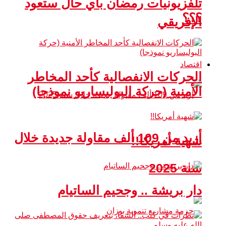
تلفزيونيات رمضان بأي حال ستعود
؟؟؟
الإفريقي
اقتصاد
الحركات الانفصالية كأحد المخاطر
الأمنية (حركة البوليساريو نموذجا)
أزيد من 109 ألف مقاولة جديدة خلال
شهية أمريكا!!
سنة 2025
دار بريشة .. وجحيم الساتيام