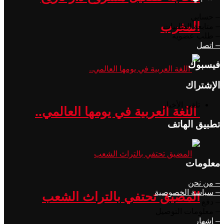
– حسابي
المغرب
– متابعة الطلبيات
– طلب عضوية
– اتصل
فيسبوك
الإشتراك
تلقي الأخبار
اللغة العربية في يومها العالمي..
تطبيق الهاتف
معلومات
– من نحن
– سياسة الخصوصية
المضيق تحتفي بالتراث الشعب
– دفع
– معلومات التوصيل
– إشهار