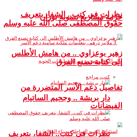
نظرات في كتب.. الشفا، بتعريف
حزمة مشاريع تنموية بوزان
حقوق المصطفى صلى الله عليه وسلم
زهير بوعزاوي .. من هامش الأطلس
إلى كتابة تصنع الفرق
كتب، مراجع
تفاصيل دعم الأسر المتضررة من
دار بريشة .. وجحيم الساتيام
الفيضانات
نظرات في كتب.. الشفا، بتعريف