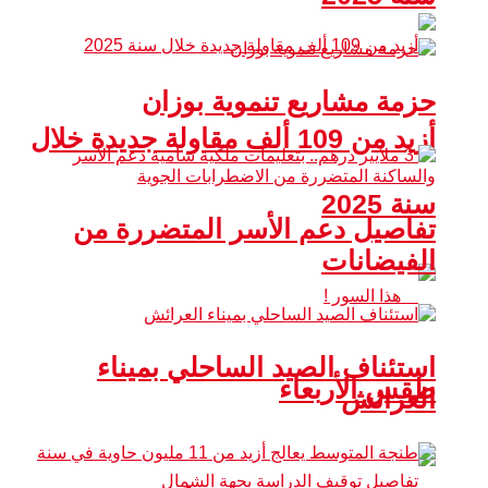
حزمة مشاريع تنموية بوزان
أزيد من 109 ألف مقاولة جديدة خلال
سنة 2025
تفاصيل دعم الأسر المتضررة من
الفيضانات
استئناف الصيد الساحلي بميناء
طقس الأربعاء
العرائش