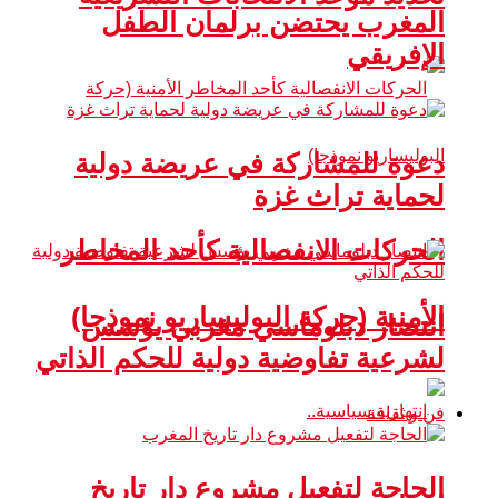
المغرب يحتضن برلمان الطفل
الإفريقي
دعوة للمشاركة في عريضة دولية
لحماية تراث غزة
الحركات الانفصالية كأحد المخاطر
الأمنية (حركة البوليساريو نموذجا)
انتصار دبلوماسي مغربي يؤسس
لشرعية تفاوضية دولية للحكم الذاتي
فن و ثقافة
الحاجة لتفعيل مشروع دار تاريخ