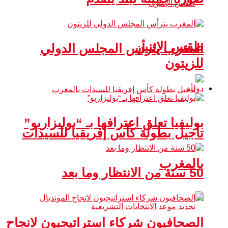
طقس الإثنين
المغرب يترأس المجلس الدولي
للزيتون
دولية
بوليفيا تعلق اعترافها بـ “بوليزاريو”
تأجيل بطولة كأس إفريقيا للسيدات
بالمغرب
50 سنة من الانتظار وما بعد
الصحافيون شركاء استراتيجيون لانجاح