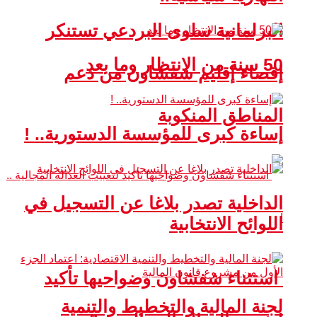
البرلمانية سلوى البردعي تستنكر
50 سنة من الانتظار وما بعد
إقصاء إقليم شفشاون من دعم
المناطق المنكوبة
إساءة كبرى للمؤسسة الدستورية.. !
الداخلية تصدر بلاغا عن التسجيل في
اللوائح الانتخابية
استثناء شفشاون وضواحيها تأكيد
لجنة المالية والتخطيط والتنمية