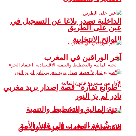
الداخلية تصدر بلاغا عن التسجيل في
عين على الطريق
اللوائح الانتخابية
آخر الوراقين في المغرب
“طوابع تمارة” قصة إصدار بريد مغربي
نادر لم يرَ النور
لجنة المالية والتخطيط والتنمية
من شُرفة المغرب إلى قلب الأمة
الاقتصادية: اعتماد الجزء الأول من