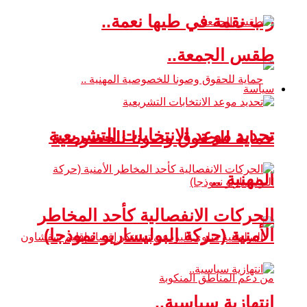
رب نقمة في طيها نعمة..
طقس الجمعة..
سياسة
تحديد موعد الانتخابات التشريعية
حماية للحقوق وصونا للخصوصية
المهنية ..
الحركات الانفصالية كأحد المخاطر
الأمنية (حركة البوليساريو نموذجا)
انتهازية سياسية..