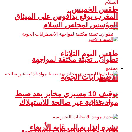
طقس الخميس..
المغرب يوقع بدافوس على الميثاق
المؤسس لمجلس السلام
طقس اليوم الثلاثاء
تطوان.. تعبئة مكثفة لمواجهة
مجتمع
الاضطرابات الجوية
توقيف 10 مسيري مخابز بعد ضبط
مواد غذائية غير صالحة للاستهلاك
نشرة إنذارية إلى غاية الأربعاء
تحديد موعد الانتخابات التشريعية