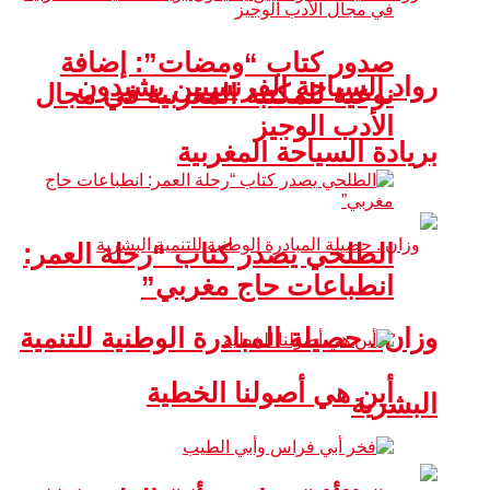
صدور كتاب “ومضات”: إضافة
رواد السياحة الفرنسيين يشيدون
نوعية للمكتبة المغربية في مجال
الأدب الوجيز
بريادة السياحة المغربية
الطلحي يصدر كتاب “رحلة العمر:
انطباعات حاج مغربي”
وزان.. حصيلة المبادرة الوطنية للتنمية
أين هي أصولنا الخطية
البشرية