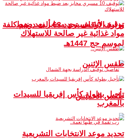
توقيف 10 مسيري مخابز بعد ضبط
وزارة الأوقاف تحدد 63 ألف درهم كلفة
مواد غذائية غير صالحة للاستهلاك
لموسم حج 1447هـ
طقس الإثنين
تأجيل بطولة كأس إفريقيا للسيدات
طقس الخميس
بالمغرب
تحديد موعد الانتخابات التشريعية