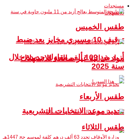
مستجدات
طقس الخميس
توقيف 10 مسيري مخابز بعد ضبط
أزيد من 109 ألف مقاولة جديدة خلال
مواد غذائية غير صالحة للاستهلاك
سنة 2025
طقس الأربعاء
تحديد موعد الانتخابات التشريعية
طقس الثلاثاء