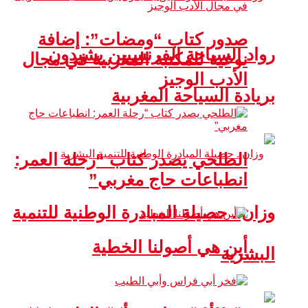
صدور كتاب “ومضات”: إضافة
رواد السياحة الفرنسيين يشيدون
نوعية للمكتبة المغربية في مجال
الأدب الوجيز
بريادة السياحة المغربية
الطلحي يصدر كتاب “رحلة العمر:
انطباعات حاج مغربي”
وزان.. حصيلة المبادرة الوطنية للتنمية
أين هي أصولنا الخطية
البشرية