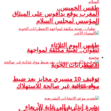
طقس الخميس..
المغرب يوقع بدافوس على الميثاق
المؤسس لمجلس السلام
طقس اليوم الثلاثاء
تطوان.. تعبئة مكثفة لمواجهة
مجتمع
الاضطرابات الجوية
توقيف 10 مسيري مخابز بعد ضبط
مواد غذائية غير صالحة للاستهلاك
نشرة إنذارية إلى غاية الأربعاء
تحديد موعد الانتخابات التشريعية