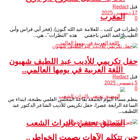
قبل
Redact
17 ديسمبر، 2025
المغرب
0
(نظرات في كتب .. للعلامة عبد الله گنون). (فخر أبي فراس وأبي
الطيب): لعبد الغني باجقني هذه "النظرات".. هي...
حفل تكريمي للأديب عبد اللطيف شهبون
اللغة العربية في يومها العالمي..
قبل
Redact
5 ديسمبر، 2025
0
ينظم مساء اليوم الجمعة بقاعة المجلس العلمي بطنجة، ابتداء من
الساعة الرابعة عصرا، حفل تكريمي للأديب الشاعر الدكتور عبد
اللطيف...
المضيق تحتفي بالتراث الشعب
حين تتكلم الآهات بصمت الخواطر..