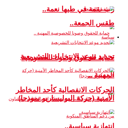
رب نقمة في طيها نعمة..
طقس الجمعة..
سياسة
تحديد موعد الانتخابات التشريعية
حماية للحقوق وصونا للخصوصية
المهنية ..
الحركات الانفصالية كأحد المخاطر
الأمنية (حركة البوليساريو نموذجا)
انتهازية سياسية..