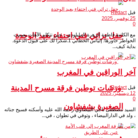
قبل
Redact
25 نوفمبر، 2025
0
حفل تراثي فني احتفاء بعيد الوحدة
مع الكاتبة فاطمة الزهرة المليلودي... حين تتكلم الآهات بصمت
الخواطر حاورها: إلياس الخطابي 1.شكرا لك على قبول الدعوة.
بداية كيف...
آخر الوراقين في المغرب
ورشات توطين فرقة مسرح المدينة
قبل
Redact
12 ديسمبر، 2025
0
الصغيرة بشفشاون
السيد مصطفى ناجي البيضاوي رحمة الله عليه وأسكنه فسيح جناته
، ولد في الدارالبيضاء ، وتوفي في تطوان ، في...