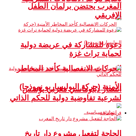
المغرب يحتضن برلمان الطفل
الإفريقي
دعوة للمشاركة في عريضة دولية
لحماية تراث غزة
الحركات الانفصالية كأحد المخاطر
الأمنية (حركة البوليساريو نموذجا)
انتصار دبلوماسي مغربي يؤسس
لشرعية تفاوضية دولية للحكم الذاتي
فن و ثقافة
الحاجة لتفعيل مشروع دار تاريخ