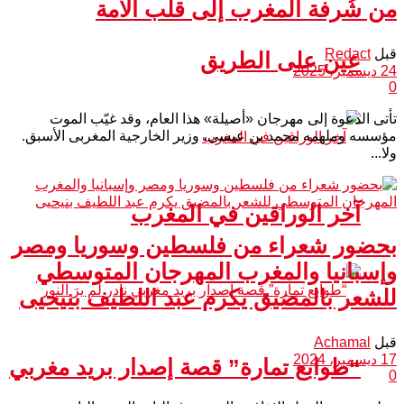
من شُرفة المغرب إلى قلب الأمة
قبل
Redact
عين على الطريق
24 ديسمبر، 2025
0
تأتى الدعوة إلى مهرجان «أصيلة» هذا العام، وقد غيّب الموت
مؤسسه وملهمه محمد بن عيسى، وزير الخارجية المغربى الأسبق.
ولا...
آخر الوراقين في المغرب
بحضور شعراء من فلسطين وسوريا ومصر
وإسبانيا والمغرب المهرجان المتوسطي
للشعر بالمضيق يكرم عبد اللطيف بنيحيى
قبل
Achamal
17 ديسمبر، 2024
“طوابع تمارة” قصة إصدار بريد مغربي
0