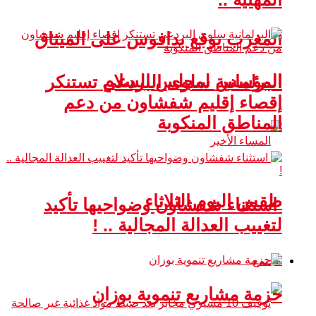
المغرب يوقع بدافوس على الميثاق
المؤسس لمجلس السلام
البرلمانية سلوى البردعي تستنكر
إقصاء إقليم شفشاون من دعم
المناطق المنكوبة
طقس اليوم الثلاثاء
استثناء شفشاون وضواحيها تأكيد
لتغييب العدالة المجالية .. !
مجتمع
حزمة مشاريع تنموية بوزان