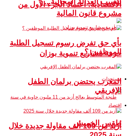
لتغييب العدالة المجالية .. !
الاقتصادية: اعتماد الجزء الأول من
مشروع قانون المالية
بأي حق تفرض رسوم تسجيل الطلبة
الموظفين ؟
حزمة مشاريع تنموية بوزان
مستجدات
المغرب يحتضن برلمان الطفل
الإفريقي
اقتصاد
طقس الخميس
أزيد من 109 ألف مقاولة جديدة خلال
سنة 2025