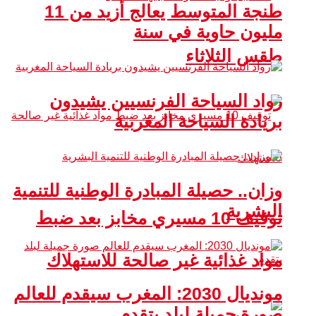
طنجة المتوسط يعالج أزيد من 11
مليون حاوية في سنة
طقس الثلاثاء
رواد السياحة الفرنسيين يشيدون
بريادة السياحة المغربية
وزان.. حصيلة المبادرة الوطنية للتنمية
البشرية
توقيف 10 مسيري مخابز بعد ضبط
مواد غذائية غير صالحة للاستهلاك
مونديال 2030: المغرب سيقدم للعالم
صورة جميلة لبلد يتقدم