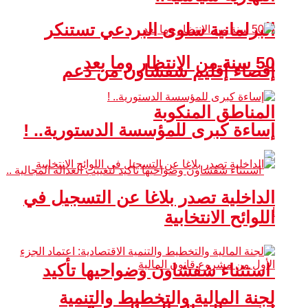
البرلمانية سلوى البردعي تستنكر
50 سنة من الانتظار وما بعد
إقصاء إقليم شفشاون من دعم
المناطق المنكوبة
إساءة كبرى للمؤسسة الدستورية.. !
الداخلية تصدر بلاغا عن التسجيل في
اللوائح الانتخابية
استثناء شفشاون وضواحيها تأكيد
لجنة المالية والتخطيط والتنمية