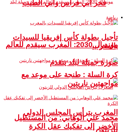
فخر أبي فراس وأبي الطيب
رياضة
تأجيل بطولة كأس إفريقيا للسيدات
مونديال 2030: المغرب سيقدم للعالم
بالمغرب
صورة جميلة لبلد يتقدم
كرة السلة : طنجة على موعد مع
مواجهتين ناريتين
المغرب يترأس المجلس الدولي
محمد علي الوهابي: من المستطيل
الأخضر إلى تفكيك عقل الكرة
للزيتون