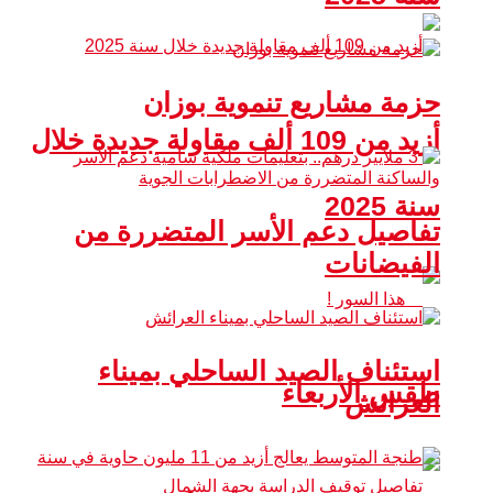
حزمة مشاريع تنموية بوزان
أزيد من 109 ألف مقاولة جديدة خلال
سنة 2025
تفاصيل دعم الأسر المتضررة من
الفيضانات
استئناف الصيد الساحلي بميناء
طقس الأربعاء
العرائش