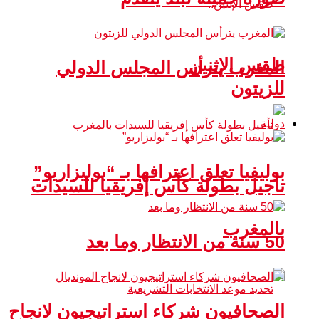
طقس الإثنين
المغرب يترأس المجلس الدولي
للزيتون
دولية
بوليفيا تعلق اعترافها بـ “بوليزاريو”
تأجيل بطولة كأس إفريقيا للسيدات
بالمغرب
50 سنة من الانتظار وما بعد
الصحافيون شركاء استراتيجيون لانجاح