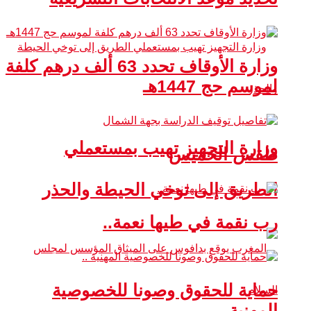
وزارة الأوقاف تحدد 63 ألف درهم كلفة
لموسم حج 1447هـ
وزارة التجهيز تهيب بمستعملي
طقس الخميس
الطريق إلى توخي الحيطة والحذر
رب نقمة في طيها نعمة..
حماية للحقوق وصونا للخصوصية
المهنية ..