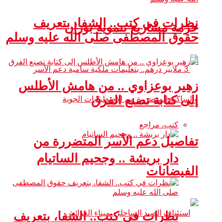
نظرات في كتب.. الشفا، بتعريف
حزمة مشاريع تنموية بوزان
حقوق المصطفى صلى الله عليه وسلم
زهير بوعزاوي .. من هامش الأطلس
إلى كتابة تصنع الفرق
كتب، مراجع
تفاصيل دعم الأسر المتضررة من
دار بريشة .. وجحيم الساتيام
الفيضانات
نظرات في كتب.. الشفا، بتعريف