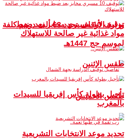
توقيف 10 مسيري مخابز بعد ضبط
وزارة الأوقاف تحدد 63 ألف درهم كلفة
مواد غذائية غير صالحة للاستهلاك
لموسم حج 1447هـ
طقس الإثنين
تأجيل بطولة كأس إفريقيا للسيدات
طقس الخميس
بالمغرب
تحديد موعد الانتخابات التشريعية