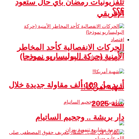
تلفزيونيات رمضان بأي حال ستعود
؟؟؟
الإفريقي
اقتصاد
الحركات الانفصالية كأحد المخاطر
الأمنية (حركة البوليساريو نموذجا)
أزيد من 109 ألف مقاولة جديدة خلال
شهية أمريكا!!
سنة 2025
دار بريشة .. وجحيم الساتيام