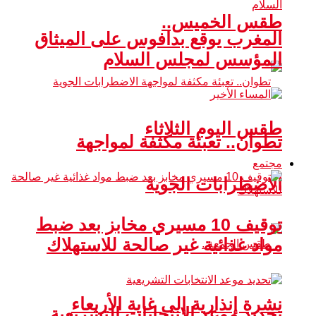
طقس الخميس..
المغرب يوقع بدافوس على الميثاق
المؤسس لمجلس السلام
طقس اليوم الثلاثاء
تطوان.. تعبئة مكثفة لمواجهة
مجتمع
الاضطرابات الجوية
توقيف 10 مسيري مخابز بعد ضبط
مواد غذائية غير صالحة للاستهلاك
نشرة إنذارية إلى غاية الأربعاء
تحديد موعد الانتخابات التشريعية