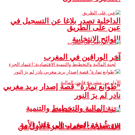
الداخلية تصدر بلاغا عن التسجيل في
عين على الطريق
اللوائح الانتخابية
آخر الوراقين في المغرب
“طوابع تمارة” قصة إصدار بريد مغربي
نادر لم يرَ النور
لجنة المالية والتخطيط والتنمية
من شُرفة المغرب إلى قلب الأمة
الاقتصادية: اعتماد الجزء الأول من