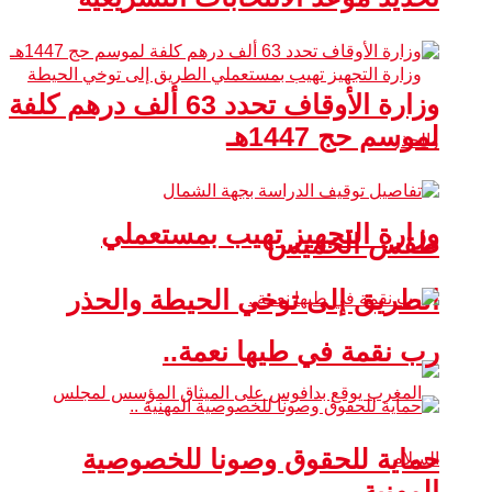
وزارة الأوقاف تحدد 63 ألف درهم كلفة
لموسم حج 1447هـ
وزارة التجهيز تهيب بمستعملي
طقس الخميس
الطريق إلى توخي الحيطة والحذر
رب نقمة في طيها نعمة..
حماية للحقوق وصونا للخصوصية
المهنية ..