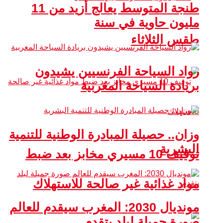
طنجة المتوسط يعالج أزيد من 11
مليون حاوية في سنة
طقس الثلاثاء
رواد السياحة الفرنسيين يشيدون
بريادة السياحة المغربية
وزان.. حصيلة المبادرة الوطنية للتنمية
البشرية
توقيف 10 مسيري مخابز بعد ضبط
مواد غذائية غير صالحة للاستهلاك
مونديال 2030: المغرب سيقدم للعالم
صورة جميلة لبلد يتقدم