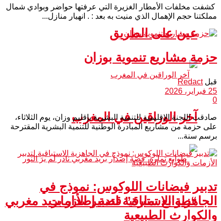
كشفت مخلفات الأمطار الغزيرة التي عرفتها حواضر وبوادي شمال
مملكتنا حجم الإهمال الذي منيت به بعد : . انهيار منازل...
عين على الطريق
حزمة مشاريع تنموية بوزان
قبل
Redact
25 فبراير، 2026
0
آخر الوراقين في المغرب
صادقت اللجنة الإقليمية للتنمية البشرية بإقليم وزان، يوم الثلاثاء،
على حزمة من مشاريع المبادرة الوطنية للتنمية البشرية المقترحة
برسم سنة...
تدبير فيضانات اللوكوس: نموذج في
الجاهزية الاستباقية لتدبير الأزمات
“طوابع تمارة” قصة إصدار بريد مغربي
والكوارث الطبيعية