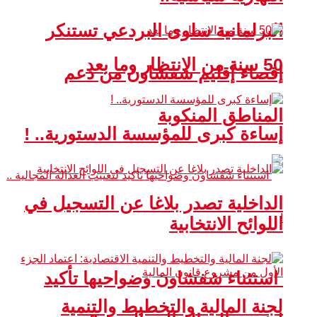
البرلمانية سلوى البردعي تستنكر
50 سنة من الانتظار وما بعد
إقصاء إقليم شفشاون من دعم
المناطق المنكوبة
إساءة كبرى للمؤسسة الدستورية.. !
الداخلية تصدر بلاغا عن التسجيل في
اللوائح الانتخابية
استثناء شفشاون وضواحيها تأكيد
لجنة المالية والتخطيط والتنمية