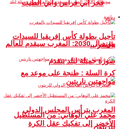
فخر أبي فراس وأبي الطيب
رياضة
تأجيل بطولة كأس إفريقيا للسيدات
مونديال 2030: المغرب سيقدم للعالم
بالمغرب
صورة جميلة لبلد يتقدم
كرة السلة : طنجة على موعد مع
مواجهتين ناريتين
المغرب يترأس المجلس الدولي
محمد علي الوهابي: من المستطيل
الأخضر إلى تفكيك عقل الكرة
للزيتون