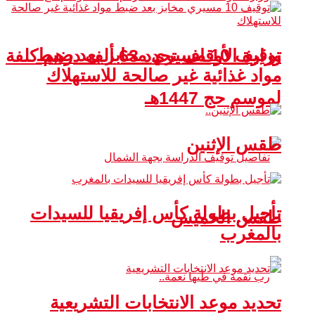
توقيف 10 مسيري مخابز بعد ضبط
وزارة الأوقاف تحدد 63 ألف درهم كلفة
مواد غذائية غير صالحة للاستهلاك
لموسم حج 1447هـ
طقس الإثنين
تأجيل بطولة كأس إفريقيا للسيدات
طقس الخميس
بالمغرب
تحديد موعد الانتخابات التشريعية