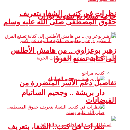
نظرات في كتب.. الشفا، بتعريف
حزمة مشاريع تنموية بوزان
حقوق المصطفى صلى الله عليه وسلم
زهير بوعزاوي .. من هامش الأطلس
إلى كتابة تصنع الفرق
كتب، مراجع
تفاصيل دعم الأسر المتضررة من
دار بريشة .. وجحيم الساتيام
الفيضانات
نظرات في كتب.. الشفا، بتعريف