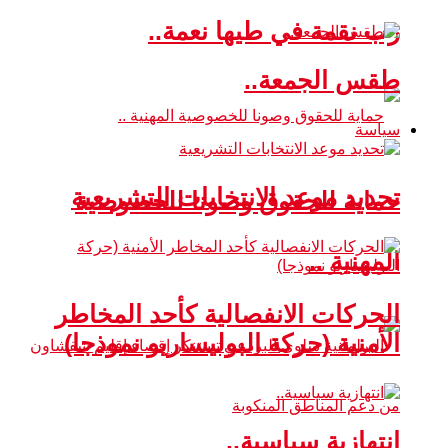
رب نقمة في طيها نعمة..
طقس الجمعة..
سياسة
تحديد موعد الانتخابات التشريعية
حماية للحقوق وصونا للخصوصية
المهنية ..
الحركات الانفصالية كأحد المخاطر
الأمنية (حركة البوليساريو نموذجا)
انتهازية سياسية..