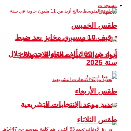
مستجدات
طقس الخميس
توقيف 10 مسيري مخابز بعد ضبط
أزيد من 109 ألف مقاولة جديدة خلال
مواد غذائية غير صالحة للاستهلاك
سنة 2025
طقس الأربعاء
تحديد موعد الانتخابات التشريعية
طقس الثلاثاء