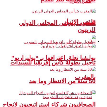
طقس الإثنين
المغرب يترأس المجلس الدولي
للزيتون
دولية
بوليفيا تعلق اعترافها بـ “بوليزاريو”
تأجيل بطولة كأس إفريقيا للسيدات
بالمغرب
50 سنة من الانتظار وما بعد
الصحافيون شركاء استراتيجيون لانجاح