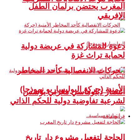
المغرب يحتضن برلمان الطفل
الإفريقي
دعوة للمشاركة في عريضة دولية
لحماية تراث غزة
الحركات الانفصالية كأحد المخاطر
الأمنية (حركة البوليساريو نموذجا)
انتصار دبلوماسي مغربي يؤسس
لشرعية تفاوضية دولية للحكم الذاتي
فن و ثقافة
الحاجة لتفعيل مشروع دار تاريخ