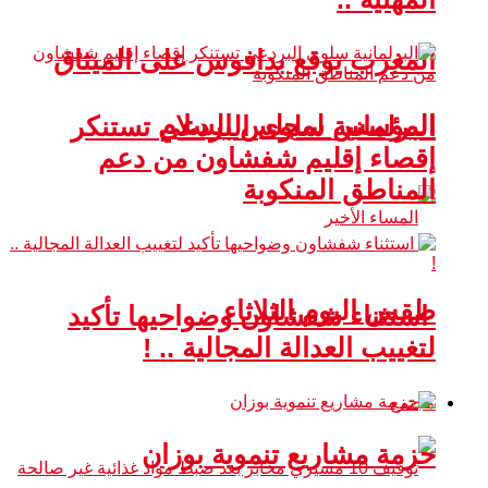
المغرب يوقع بدافوس على الميثاق
المؤسس لمجلس السلام
البرلمانية سلوى البردعي تستنكر
إقصاء إقليم شفشاون من دعم
المناطق المنكوبة
طقس اليوم الثلاثاء
استثناء شفشاون وضواحيها تأكيد
لتغييب العدالة المجالية .. !
مجتمع
حزمة مشاريع تنموية بوزان