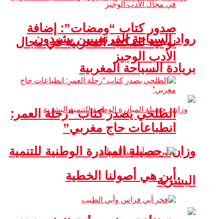
صدور كتاب “ومضات”: إضافة
رواد السياحة الفرنسيين يشيدون
نوعية للمكتبة المغربية في مجال
الأدب الوجيز
بريادة السياحة المغربية
الطلحي يصدر كتاب “رحلة العمر:
انطباعات حاج مغربي”
وزان.. حصيلة المبادرة الوطنية للتنمية
أين هي أصولنا الخطية
البشرية