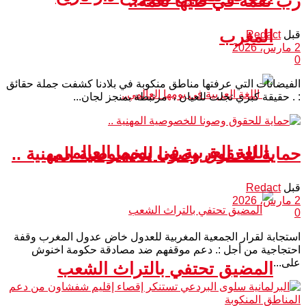
رب نقمة في طيها نعمة..
المغرب
قبل
Redact
2 مارس، 2026
0
الفيضانات التي عرفتها مناطق منكوبة في بلادنا كشفت جملة حقائق
: . حقيقة كبري تجلت للعيان ، مرتبطة بمنجز لجان...
اللغة العربية في يومها العالمي..
حماية للحقوق وصونا للخصوصية المهنية ..
قبل
Redact
2 مارس، 2026
0
استجابة لقرار الجمعية المغربية للعدول خاض عدول المغرب وقفة
احتجاجية من أجل :. دعم موقفهم ضد مصادقة حكومة اخنوش
على...
المضيق تحتفي بالتراث الشعب