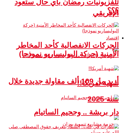
تلفزيونيات رمضان بأي حال ستعود
؟؟؟
الإفريقي
اقتصاد
الحركات الانفصالية كأحد المخاطر
الأمنية (حركة البوليساريو نموذجا)
أزيد من 109 ألف مقاولة جديدة خلال
شهية أمريكا!!
سنة 2025
دار بريشة .. وجحيم الساتيام