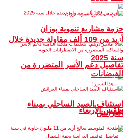
حزمة مشاريع تنموية بوزان
أزيد من 109 ألف مقاولة جديدة خلال
سنة 2025
تفاصيل دعم الأسر المتضررة من
الفيضانات
استئناف الصيد الساحلي بميناء
طقس الأربعاء
العرائش