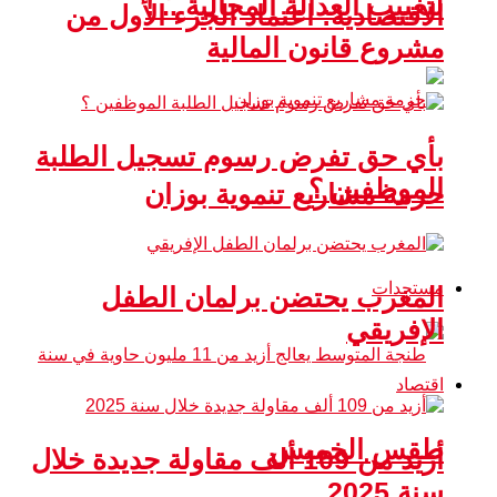
لتغييب العدالة المجالية .. !
الاقتصادية: اعتماد الجزء الأول من
مشروع قانون المالية
بأي حق تفرض رسوم تسجيل الطلبة
الموظفين ؟
حزمة مشاريع تنموية بوزان
مستجدات
المغرب يحتضن برلمان الطفل
الإفريقي
اقتصاد
طقس الخميس
أزيد من 109 ألف مقاولة جديدة خلال
سنة 2025