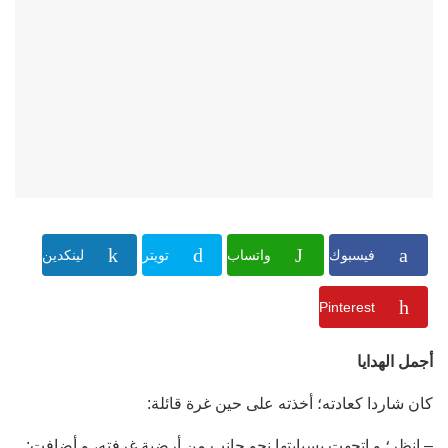
فيسبوك
واتساب
تويتر
لينكدين
Pinterest
أجمل الهدايا
كان شاردا كعادته؛ أخذته على حين غرة قائلة:
– انظر؛ و اتجهت بسبابتها نحو جانب من أرضية غرفته، و أضافت: