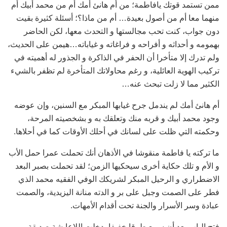
ممن تستمد قوتك يافاطمة؛ من أم هانئ أمك أم من محمد أبيك أم
منهما معا أم من أصول بعيدة… أم من ماذا؟؛ أسئلة كثيرة بقيت
دون جواب، كنت تحب مجالستها و التحدث معها، لكن الحاضر
بهمومه و أحداثه و أفراحه و فراغاته و غياباته…هيمن على الحديث،
ولم تدرك إلا متأخرا أن الحفر في الذاكرة و الجذور له أهميته في
تركيب الهوية العائلية، و رغم محاولاتك المتأخرة لم تظفر بالشيء
الكثير مما لا زلت تبحث عنه…
أم هانئ أمك لم يندمل جرح غيابها المبكر مع السنين، وإن عوضه
وجود محمد أبيك و قربه منك وتعلقك به و بشخصيته المرحة،
وحكمته التي ظلت على لسانك في أحلك الأوقات كما في أحلاها.
ما تركته يا فاطمة منقوشا في الأذهان أنك تحملت عمرا حمل الأب
و الأم و تلك حكاية أخرى سيحكيها الزمن؛ لقد تحملت بصبر البعد
الاضطراري و الرحيل المبكر لشريكك الوفي الفقيه محمد الذي
فطر على الصمت وجبل على بر و الدته منانة اليزيدية، والصمت
عبادة وسر الأسرار والجنة تحت أقدام الأمهات.
فتح الباب بعد أن سمع طرقا خفيفا، دخلت اللاعايشة صديقة