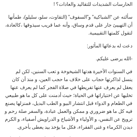
الحارسات الشديدات للتقاليد والعادات؟ !
سألته عن “الشباكية” و”السفوف” (التقاوت، سلو، سليلو)، طمأنها
أن التهييئ جار على قدم وساق، وأنه عما قريب سيذوقها ،كالعادة،
لتقول كلمتها التقييمية.
دعت له بدعائها المأثور:
-الله يرضى عليكم.
في السنوات الأخيرة هدتها الشيخوخة و تعب السنين، لكن لم
ينسل لذاكرتها حجاب على خلاف ما حجب العين، و منذ أن كان
يعقل لم يعرف عنها تفريطها في صلاة الفجر كما لم يعرف عنها
تخليها عن اختياراتها في الحياة؛ حيث أدمنت على كل ما هو طبيعي
في الطعام و الدواء قبل انتشار البيو و الطب البديل، فمنزلها يصنع
فيه كل ما هو ضروري و ممكن والعمل عبادة، والسفر صلة رحم و
ترويح عن النفس، و الأولياء و الأشياخ و الدراويش أصفياء، و الكرم
ديدن الكرماء و غنى الفقراء، فكل ما يؤخذ بيد يعطى بأخرى.