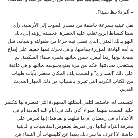
– ألم تلاحظ شيئا؟.
نقل عينيه بسرعة خاطفة من مصدر الصوت إلى الأرضية، رأى
شيئا كبساط الريح تغلب عليه الخضرة، فحملته رؤيته إلى ذلك
البهو بذلك المنزل الذي قضى فيه جزءا من طفولته و شبابه، قبل
يد أمه الهادئة المؤزرة ببياضها، و هي تحرك فمها خفيفا على إيقاع
سبحة لونها ربما أبيض. جلس بجانبها يغمره صفاء السكينة، لم
يستعجل محادثتها، فكم من مرة يقنع بجلوسه بجانبها و هي غافية
على ذلك “السداري” والصمت يلف المكان معطرا بآيات طيبات
من الكتاب الكريم التي تجري بانسياب من ذلك الجهاز الحديث
القديم.
ابتسمت له، فاستعد لتلقي أسئلتها المعهودة التي تمطره بها لتكسر
جليد الصمت بينهما، سواء أكان ذلك في أيام الله العادية أم في
الأعياد أم في رمضان أم ما قبلهما و بعدهما؛ إنها تحرص على
معرفة التزام أبنائها دون تفريط بطقوس المناسبات و الدينية
خاصة، لا أعرف ما سر ذلك بعيدا عن كليشهات أن النساء هن