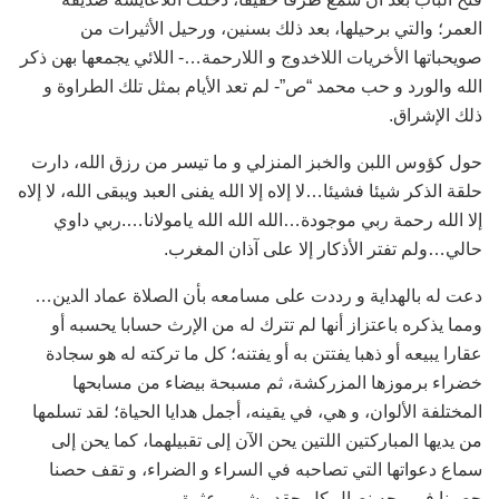
العمر؛ والتي برحيلها، بعد ذلك بسنين، ورحيل الأثيرات من
صويحباتها الأخريات اللاخدوج و اللارحمة…- اللائي يجمعها بهن ذكر
الله والورد و حب محمد “ص”- لم تعد الأيام بمثل تلك الطراوة و
ذلك الإشراق.
حول كؤوس اللبن والخبز المنزلي و ما تيسر من رزق الله، دارت
حلقة الذكر شيئا فشيئا…لا إلاه إلا الله يفنى العبد ويبقى الله، لا إلاه
إلا الله رحمة ربي موجودة…الله الله الله يامولانا….ربي داوي
حالي…ولم تفتر الأذكار إلا على آذان المغرب.
دعت له بالهداية و رددت على مسامعه بأن الصلاة عماد الدين…
ومما يذكره باعتزاز أنها لم تترك له من الإرث حسابا يحسبه أو
عقارا يبيعه أو ذهبا يفتتن به أو يفتنه؛ كل ما تركته له هو سجادة
خضراء برموزها المزركشة، ثم مسبحة بيضاء من مسابحها
المختلفة الألوان، و هي، في يقينه، أجمل هدايا الحياة؛ لقد تسلمها
من يديها المباركتين اللتين يحن الآن إلى تقبيلهما، كما يحن إلى
سماع دعواتها التي تصاحبه في السراء و الضراء، و تقف حصنا
حصينا في وجه نصال كل حقد وشر و عثرة…