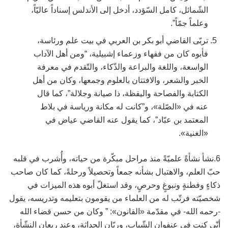
الشّمائل، كامل السّؤدد، أدخل إلى الأندلس إسناداً عاليّاً،
وعلماً جمّاً”.
تربّى القاضي أبو بكر بن العربي في بيت علم ورئاسة،
فأبوه كان من فقهاء وزعماء إشبيلية، “ومن أهل الآداب
الواسعة، واللغة والبراعة والذّكاء، والتّقدم في معرفة
الخبر والشعر، والافتتان بالعلوم وجمعها، وكان من أهل
الكتابة والفصاحة واليقظة، ذا صيانة وجلالة”، كما قال
عنه في «الصّلة»، و”كانت له مكانة ورياسة في بلاط
المعتمد بن عبّاد”، كما يقول عنه القاضي عياض في
«الغنية».
6.نشأ نشأةً علميّةً منذ مراحل مبكّرة من حياته، وأُشرب في قلبه
حبّ العلم، والاهتبال بشأنه جمعاً وتحصيلاً ورحلةً، كما كان صاحب
ذكاءٍ وفطنةٍ ونبوغٍ وحرصٍ، وقد استغلّ أبوه هذه الميزات في
شخصيّته فرتّب له من العلماء من يقومون بتعليمه وتدريسه، يقول
-رحمه الله- في مقدّمة «القانون»: ” وكان من حسن قضاء الله
أنّي كنت في عنفوان الشّباب، وريّان الحداثة، وعند ريعان النشّأة،