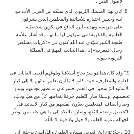
لأصول الدّين”.
كان لهذا المسلك التّربوي الذي سلكه ابن العربي الأب مع
ابنه وحسن اختياره للأساتذة والمعلمين الذين يشرفون
على تدريسه وتهذيبه أثره النافع في تكوين شخصيّته
العلمية والفكرية التي سيكون لها ما لها، وقد أشار علاّمة
طنجة الكبير سيّدي عبد الله كنون في «ذكريات مشاهير
رجال المغرب» إلى هذا الجانب المهمّ في العمليّة
التربوية بقوله:
9.” وقد كان هذا هو سرّ نجاح أسلافنا وبلوغهم أقصى الغايات في
العلوم والمعارف، حيث كانوا لا يَكِلُون تعليم أبنائهم إلا إلى كبار
الأساتيذ الرّاسخين في العلم، فسرعان ما تظهر نجابتهم ويبدو
تحصيلهم، ولــمّا صار التّعليم حرفةً يتعاطها كلّ من هبّ ودبّ،
وصار أنصاف المتعلمين يعدّون أنفسهم من كبار الأساتيذ قلّ
التّحصيل وانعدم النّفع، وصارت البلاد إلى ما هي عليه من توطّن
الجهالة وغربة العلم، ولا حول ولا قوة إلا باللّه”.
رجعٌ؛ تَوّجَ ابنُ العربي مساره العلميّ والدّراسيّ برحلة إلى