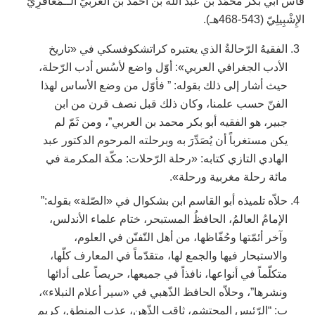
فاس أبي بكر محمّد بن عبد الله بن أحمد بن العَربيّ الــمَعَافرِيّ
الإِشْبِيلِيّ (543-468هـ).
الفقيهُ الرّحالةُ الذي يعتبره كراتشكوفسكي في «تاريخ
الأدب الجغرافي العربي»: أوّل واضع لأسُس أدب الرّحلة،
حيث أشار إلى ذلك بقوله: ” فأوّل من وضع الأساس لهذا
الفنّ حسب علمنا، وكان ذلك قبل نصف قرن من ابن
جبير، هو الفقيه أبو بكر محمد بن العربي”، ومن ثَمّ لم
يكن مستغرباً أن يُصَدِّرَ به وبرحلته المرحوم الدكتور عبد
الهادي التازي كتابه: «رحلة الرّحلات: مكّة المكرمة في
مائة رحلة مغربية ورحلة».
حلاّه تلميذه أبو القاسم ابن بشكوال في «الصّلة» بقوله:”
الإمامُ العالمُ، الحافظُ المستبحر، ختام علماء الأندلس،
وآخر أئمّتها وحُفّاظها، من أهل التّفنّن في العلوم،
والاستبحار فيها والجمع لها، متقدّماً في المعارف كلّها،
متكلّماً في أنواعها، نافذاً في جميعها، حريصاً على أدائها
ونشرها”، وحلاّه الحافظ الذّهبي في «سير أعلام النبلاء»،
ب: “الرّئيس المحتشم، ثاقب الذّهن، عذب المنطق، كريم