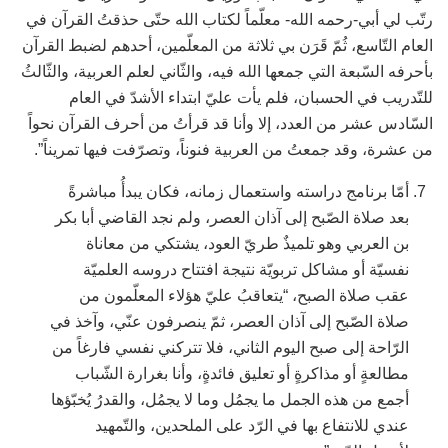
رتّب لي أبي-رحمه الله- معلّماً لكتاب الله حتّى حذقتُ القرآن في
العام التّاسع، ثُمّ قَرَن بي ثلاثة من المعلّمين، أحدهم لضبط القرآن
بأحرفه السّبعة التي جمعها الله فيه، والثّاني لعلم العربية، والثّالثُ
للتّدريب في الحسبان، فلم يأت عليّ ابتداء الأشدّ في العام
السّادس عشر من العدد، إلا وأنا قد قرأتُ من أحرف القرآن نحواً
من عشرة، وقد جمعتُ من العربية فنوناً، وتصرّفت فيها تمريناً”.
أمّا برنامج دراسته واستعمال زمانه، فكان يبدأُ مباشرةً
بعد صلاة الصّبح إلى آذان العصر، ولم نجد القاضي أبا بكر
بن العربي وهو تلميذٌ طريّ العود، يشتكي من معاناة
نفسيّة أو مشاكل تربويّة نتيجة افتتاح دروسه العلميّة
عقب صلاة الصبح، “يتعاقبُ عليّ هؤلاء المعلّمون من
صلاة الصّبح إلى آذان العصر، ثمّ ينصرفون عنّي، وآخذ في
الرّاحة إلى صبح اليوم الثاني، فلا تتركني نفسي فارغاً من
مطالعةٍ أو مذاكرةٍ أو تعليق فائدةٍ، وأنا بغرارة الشّباب
أجمع من هذه الجمل ما يجمُل وما لا يجمُل، والقدرُ يُخبّؤها
عندي للانتفاع بها في الرّد على الملحدين، والتّمهيد