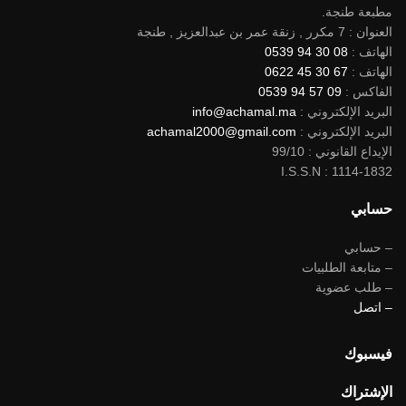
مطبعة طنجة.
العنوان : 7 مكرر , زنقة عمر بن عبدالعزيز , طنجة
الهاتف :
08 30 94 0539
الهاتف :
67 30 45 0622
الفاكس :
09 57 94 0539
البريد الإلكتروني :
info@achamal.ma
البريد الإلكتروني :
achamal2000@gmail.com
الإيداع القانوني : 99/10
I.S.S.N : 1114-1832
حسابي
– حسابي
– متابعة الطلبيات
– طلب عضوية
– اتصل
فيسبوك
الإشتراك