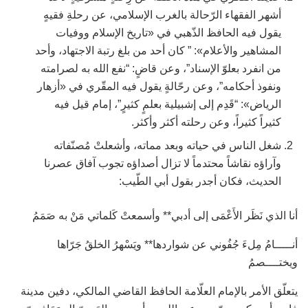
أشهر الفقهاء الرّحالة بالغرب الإسلامي، عن رحلةِ فقيهٍ
يقول فيه الحافظ الذّهبي في «تاريخ الإسلام ووفيات
المشاهير والأعلام»: ” كان أحد من بلغ رتبة الاجتهاد، وأحد
من انفرد بعلوّ الإسناد”، وعن قاضٍ: “نفع الله به لصرامته
ونفوذ أحكامه”، وعن رحّالةٍ يقول فيه المقّري في «أزهار
الرياض»: “قَدِم إلى إشبيلية بعلمٍ كثيرٍ”، إمام قيل فيه
كثيراً كثيراً، وعن رحلته أكثر وأكثر.
شغل الناس في حياته وبعد مماته، وأشعلتْ مُصنّفاته
وآراؤه نقاشاً محتدماً لا تزال أصداؤه تجوب آفاق عصرنا
الحديث، فكان أجدر بقول أبي الطّيب:
أنا الذي نَظَر الأَعْمَى إلى أدبي** وأسمعتْ كَلماتي مَنْ به صَمَمُ
أنـــــامُ مِلءَ جُفُوني عن شواردها** ويَسْهرُ الخلقُ جَرّاها
ويختــــصمُ
يتعلّق الأمر بالإمام العلّامة الحافظ القاضي المالكي، دفين مدينة