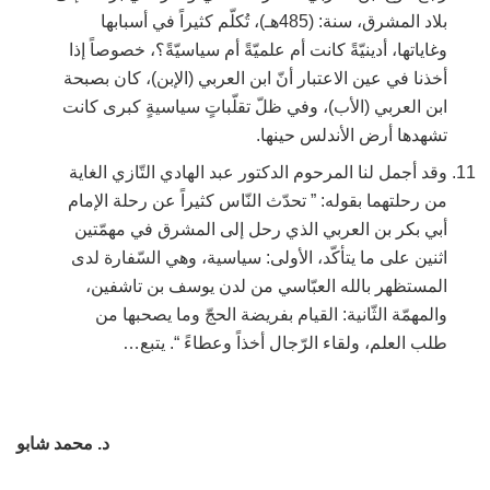
بلاد المشرق، سنة: (485هـ)، تُكلّم كثيراً في أسبابها
وغاياتها، أدينيّةً كانت أم علميّةً أم سياسيّةً؟، خصوصاً إذا
أخذنا في عين الاعتبار أنّ ابن العربي (الإبن)، كان بصبحة
ابن العربي (الأب)، وفي ظلّ تقلّباتٍ سياسيةٍ كبرى كانت
تشهدها أرض الأندلس حينها.
وقد أجمل لنا المرحوم الدكتور عبد الهادي التّازي الغاية
من رحلتهما بقوله: ” تحدّث النّاس كثيراً عن رحلة الإمام
أبي بكر بن العربي الذي رحل إلى المشرق في مهمّتين
اثنين على ما يتأكّد، الأولى: سياسية، وهي السّفارة لدى
المستظهر بالله العبّاسي من لدن يوسف بن تاشفين،
والمهمّة الثّانية: القيام بفريضة الحجّ وما يصحبها من
طلب العلم، ولقاء الرّجال أخذاً وعطاءً “. يتبع…
د. محمد شابو