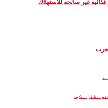
مغرب
..