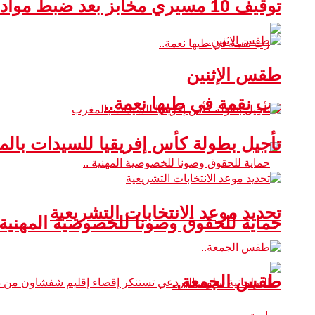
توقيف 10 مسيري مخابز بعد ضبط مواد غذائية غير صالحة للاستهلاك
طقس الإثنين
رب نقمة في طيها نعمة..
تأجيل بطولة كأس إفريقيا للسيدات بال
تحديد موعد الانتخابات التشريعية
حماية للحقوق وصونا للخصوصية المهنية 
طقس الجمعة..