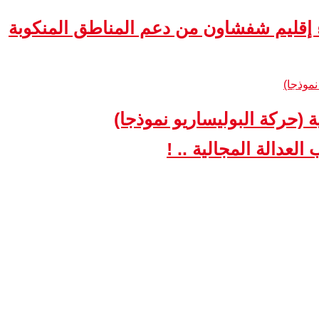
ء إقليم شفشاون من دعم المناطق المنكوبة
ة (حركة البوليساريو نموذجا)
لعدالة المجالية .. !