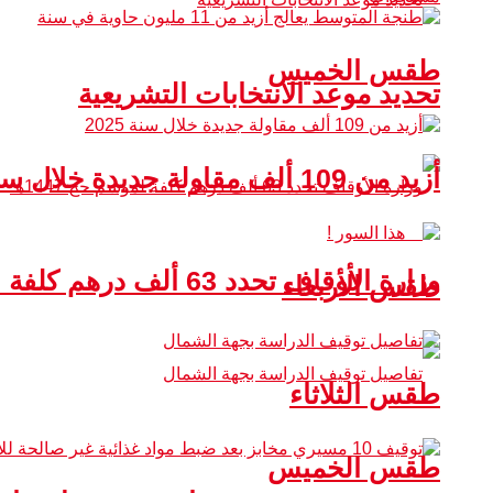
طقس الخميس
تحديد موعد الانتخابات التشريعية
أزيد من 109 ألف مقاولة جديدة خلال سنة 2025
وزارة الأوقاف تحدد 63 ألف درهم كلفة لموسم حج 1447هـ
طقس الأربعاء
طقس الثلاثاء
طقس الخميس