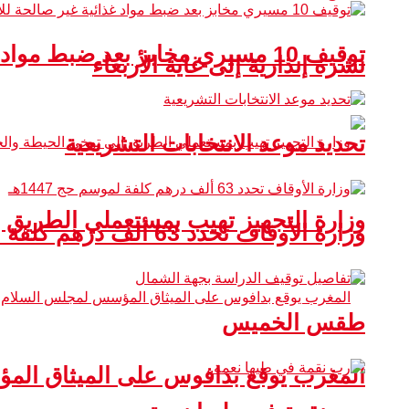
توقيف 10 مسيري مخابز بعد ضبط مواد غذائية غير صالحة للاستهلاك
نشرة إنذارية إلى غاية الأربعاء
تحديد موعد الانتخابات التشريعية
وزارة التجهيز تهيب بمستعملي الطريق 
وزارة الأوقاف تحدد 63 ألف درهم كلفة لموسم حج 1447هـ
طقس الخميس
المغرب يوقع بدافوس على الميثاق ال