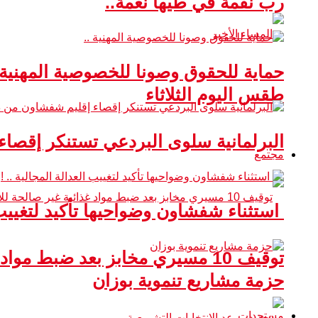
رب نقمة في طيها نعمة..
حماية للحقوق وصونا للخصوصية المهنية 
طقس اليوم الثلاثاء
البرلمانية سلوى البردعي تستنكر إقصا
مجتمع
استثناء شفشاون وضواحيها تأكيد لتغييب ا
توقيف 10 مسيري مخابز بعد ضبط مواد غذائية غير صالحة للاستهلاك
حزمة مشاريع تنموية بوزان
مستجدات