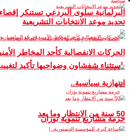
سياسة
البرلمانية سلوى البردعي تستنكر إقصا
تحديد موعد الانتخابات التشريعية
الحركات الانفصالية كأحد المخاطر الأمني
استثناء شفشاون وضواحيها تأكيد لتغييب ا
انتهازية سياسية..
50 سنة من الانتظار وما بعد
حزمة مشاريع تنموية بوزان