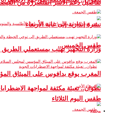
تفاصيل دعم الأسر المتضررة من الفيضا
نشرة إنذارية إلى غاية الأربعاء
طقس الخميس..
وزارة التجهيز تهيب بمستعملي الطريق 
المغرب يوقع بدافوس على الميثاق ال
تطوان.. تعبئة مكثفة لمواجهة الاضطرابا
طقس اليوم الثلاثاء
مجتمع