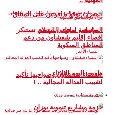
المغرب يوقع بدافوس على الميثاق
المؤسس لمجلس السلام
البرلمانية سلوى البردعي تستنكر
إقصاء إقليم شفشاون من دعم
المناطق المنكوبة
طقس اليوم الثلاثاء
استثناء شفشاون وضواحيها تأكيد
لتغييب العدالة المجالية .. !
مجتمع
حزمة مشاريع تنموية بوزان