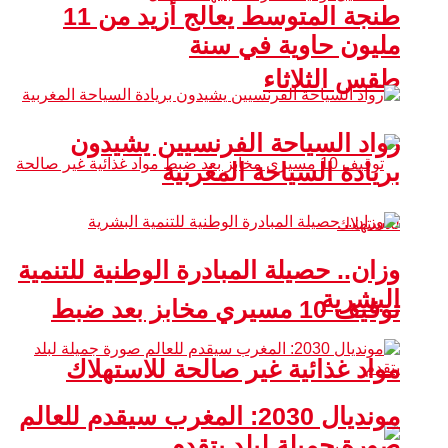
طنجة المتوسط يعالج أزيد من 11
مليون حاوية في سنة
طقس الثلاثاء
رواد السياحة الفرنسيين يشيدون
بريادة السياحة المغربية
وزان.. حصيلة المبادرة الوطنية للتنمية
البشرية
توقيف 10 مسيري مخابز بعد ضبط
مواد غذائية غير صالحة للاستهلاك
مونديال 2030: المغرب سيقدم للعالم
صورة جميلة لبلد يتقدم