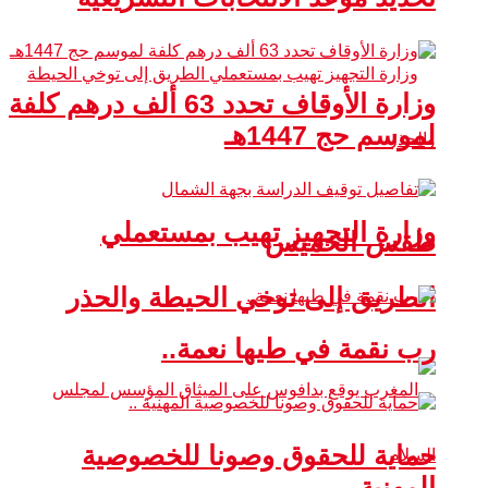
وزارة الأوقاف تحدد 63 ألف درهم كلفة
لموسم حج 1447هـ
وزارة التجهيز تهيب بمستعملي
طقس الخميس
الطريق إلى توخي الحيطة والحذر
رب نقمة في طيها نعمة..
حماية للحقوق وصونا للخصوصية
المهنية ..