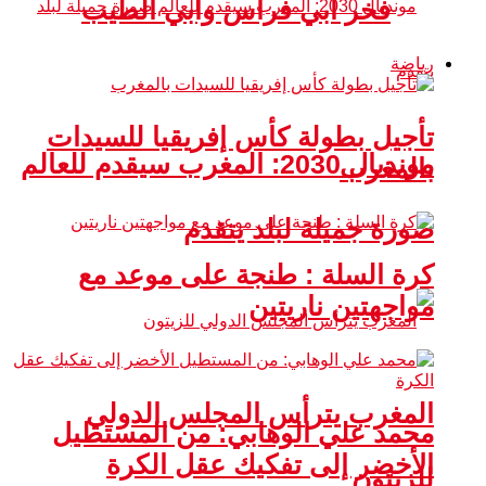
فخر أبي فراس وأبي الطيب
رياضة
تأجيل بطولة كأس إفريقيا للسيدات
مونديال 2030: المغرب سيقدم للعالم
بالمغرب
صورة جميلة لبلد يتقدم
كرة السلة : طنجة على موعد مع
مواجهتين ناريتين
المغرب يترأس المجلس الدولي
محمد علي الوهابي: من المستطيل
الأخضر إلى تفكيك عقل الكرة
للزيتون