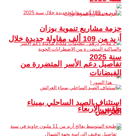
حزمة مشاريع تنموية بوزان
أزيد من 109 ألف مقاولة جديدة خلال
سنة 2025
تفاصيل دعم الأسر المتضررة من
الفيضانات
استئناف الصيد الساحلي بميناء
طقس الأربعاء
العرائش