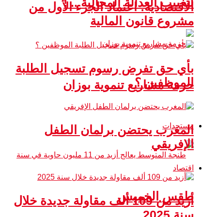
لتغييب العدالة المجالية .. !
الاقتصادية: اعتماد الجزء الأول من
مشروع قانون المالية
بأي حق تفرض رسوم تسجيل الطلبة
الموظفين ؟
حزمة مشاريع تنموية بوزان
مستجدات
المغرب يحتضن برلمان الطفل
الإفريقي
اقتصاد
طقس الخميس
أزيد من 109 ألف مقاولة جديدة خلال
سنة 2025