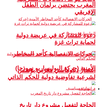
المغرب يحتضن برلمان الطفل
الإفريقي
دعوة للمشاركة في عريضة دولية
لحماية تراث غزة
الحركات الانفصالية كأحد المخاطر
الأمنية (حركة البوليساريو نموذجا)
انتصار دبلوماسي مغربي يؤسس
لشرعية تفاوضية دولية للحكم الذاتي
فن و ثقافة
الحاجة لتفعيل مشروع دار تاريخ