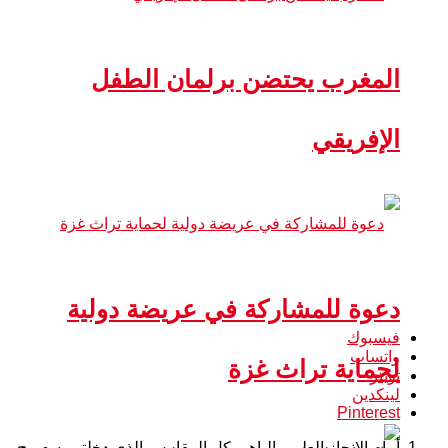
المغرب يحتضن برلمان الطفل
الإفريقي
دعوة للمشاركة في عريضة دولية
فيسبوك
واتساب
لحماية تراث غزة
تويتر
لينكدين
Pinterest
أمام الإنجاز العلمي الباهر بكل المقاييس الذي دخلتم به صرح