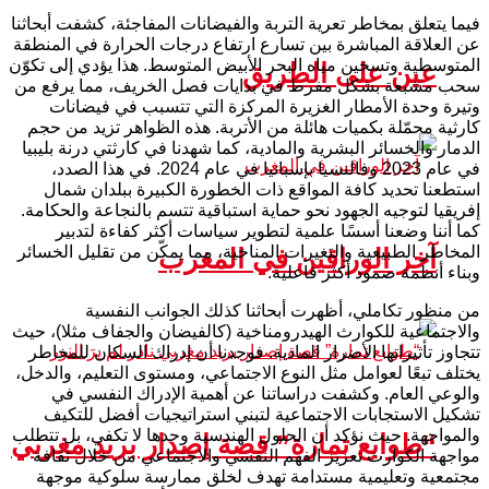
فيما يتعلق بمخاطر تعرية التربة والفيضانات المفاجئة، كشفت أبحاثنا
عن العلاقة المباشرة بين تسارع ارتفاع درجات الحرارة في المنطقة
المتوسطية وتسخين مياه البحر الأبيض المتوسط. هذا يؤدي إلى تكوّن
عين على الطريق
سحب مشبعة بشكل مفرط في بدايات فصل الخريف، مما يرفع من
وتيرة وحدة الأمطار الغزيرة المركزة التي تتسبب في فيضانات
كارثية محمّلة بكميات هائلة من الأتربة. هذه الظواهر تزيد من حجم
الدمار والخسائر البشرية والمادية، كما شهدنا في كارثتي درنة بليبيا
في عام 2023 وفالنسيا بإسبانيا في عام 2024. في هذا الصدد،
استطعنا تحديد كافة المواقع ذات الخطورة الكبيرة ببلدان شمال
إفريقيا لتوجيه الجهود نحو حماية استباقية تتسم بالنجاعة والحكامة.
كما أننا وضعنا أسسًا علمية لتطوير سياسات أكثر كفاءة لتدبير
المخاطر الطبيعية والتغيرات المناخية، مما يمكّن من تقليل الخسائر
آخر الوراقين في المغرب
وبناء أنظمة صمود أكثر فاعلية.
من منظور تكاملي، أظهرت أبحاثنا كذلك الجوانب النفسية
والاجتماعية للكوارث الهيدرومناخية (كالفيضان والجفاف مثلا)، حيث
تتجاوز تأثيراتها الأضرار المادية. فوجدنا أن إدراك السكان للمخاطر
يختلف تبعًا لعوامل مثل النوع الاجتماعي، ومستوى التعليم، والدخل،
والوعي العام. وكشفت دراساتنا عن أهمية الإدراك النفسي في
تشكيل الاستجابات الاجتماعية لتبني استراتيجيات أفضل للتكيف
والمواجهة. حيث نؤكد أن الحلول الهندسية وحدها لا تكفي، بل تتطلب
“طوابع تمارة” قصة إصدار بريد مغربي
مواجهة الكوارث تعزيز الفهم النفسي والاجتماعي من خلال ثقافة
مجتمعية وتعليمية مستدامة تهدف لخلق ممارسة سلوكية موجهة