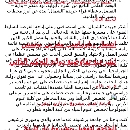
البحث العلمي النافع من أشرف أبوابه، نود منكم – بداية –
التفضل بإعطاء قراء جريدة “الشمال” نبذة عن أبرز محطات
مسيرتكم العلمية.
أشكر جريدة “الشمال” على استضافتي وعلى إتاحة الفرصة لتسليط
الضوء على مسيرة حفتها عناية الله تعالى الذي هيأ لي نخبة من
الأساتذة الأجلاء ذوي العلم والثقافة والخلق والفضل الكبير الذين
انتصار دبلوماسي مغربي يؤسس
تتلمذت على أيديهم وما أزال، والذين أحاطوني برعاية علمية فائقة
ولمسة إنسانية كريمة. حبب الله تعالى إلي القراءة وتربيت على
تقدير العمل والاجتهاد والسبق للخير. أخذت عن معلمين عظماء في
مدرسة “سيدي علي بركة” الابتدائية، وثانوية “جابر بن حيان”، ثم في
لشرعية تفاوضية دولية للحكم الذاتي
كلية العلوم بتطوان، حيث حصلت على الإجازة والماجستير في
الجيولوجيا. أخي وصديقي الدكتور الجليل محجوب حمي كان عونا
ومرشدا لمتابعة دراستي في إسبانيا وحصولي على منح تفوق دولية.
هناك التحقت بجامعة إشبيلية، حيث حصلت على شهادة ماجستير
فن و ثقافة
في علوم المياه من المدرسة العليا متعددة التقنيات، ثم تابعت
دراستي في جامعة برشلونة، حيث حصلت على ماجستير ثم على
دكتوراه في تخصص الخرائط ودراسة المخاطر من كلية علوم
الأرض. موازاة مع ذلك درست للحصول على دكتوراه ثانية في
الجيولوجيا تخصص علوم المياه من كلية العلوم بتطوان.
كنت باحثا في جامعة برشلونة عندما قدم والدي وصهري ترشيحي
لمباراة أستاذ جامعي في تخصص الخرائط فأطعتهما واجتزت
الحاجة لتفعيل مشروع دار تاريخ