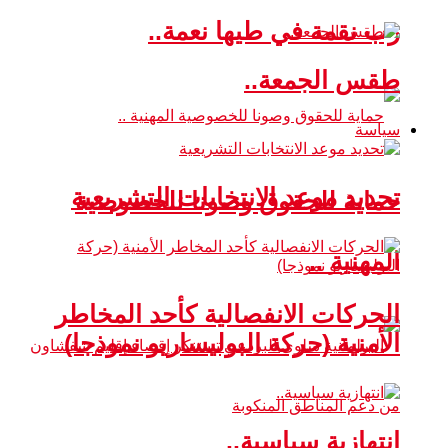
رب نقمة في طيها نعمة..
طقس الجمعة..
سياسة
تحديد موعد الانتخابات التشريعية
حماية للحقوق وصونا للخصوصية
المهنية ..
الحركات الانفصالية كأحد المخاطر
الأمنية (حركة البوليساريو نموذجا)
انتهازية سياسية..