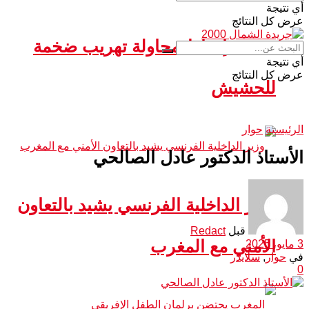
أي نتيجة
عرض كل النتائج
سبتة.. إحباط محاولة تهريب ضخمة
أي نتيجة
عرض كل النتائج
للحشيش
الرئيسية
حوار
الأستاذ الدكتور عادل الصالحي
وزير الداخلية الفرنسي يشيد بالتعاون
قبل
Redact
الأمني مع المغرب
3 مايو، 2025
في
حوار
,
سلايدر
0