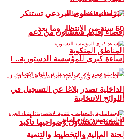
البرلمانية سلوى البردعي تستنكر
50 سنة من الانتظار وما بعد
إقصاء إقليم شفشاون من دعم
المناطق المنكوبة
إساءة كبرى للمؤسسة الدستورية.. !
الداخلية تصدر بلاغا عن التسجيل في
اللوائح الانتخابية
استثناء شفشاون وضواحيها تأكيد
لجنة المالية والتخطيط والتنمية