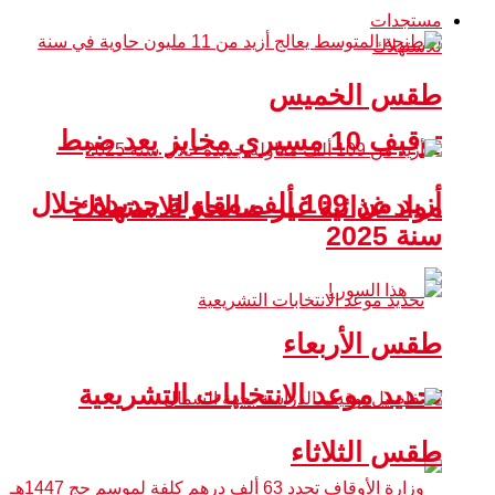
مستجدات
طقس الخميس
توقيف 10 مسيري مخابز بعد ضبط
أزيد من 109 ألف مقاولة جديدة خلال
مواد غذائية غير صالحة للاستهلاك
سنة 2025
طقس الأربعاء
تحديد موعد الانتخابات التشريعية
طقس الثلاثاء