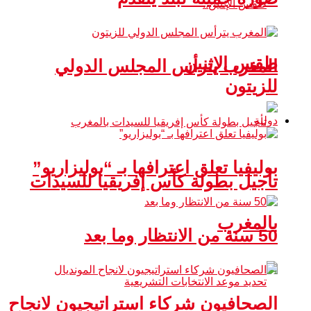
طقس الإثنين
المغرب يترأس المجلس الدولي
للزيتون
دولية
بوليفيا تعلق اعترافها بـ “بوليزاريو”
تأجيل بطولة كأس إفريقيا للسيدات
بالمغرب
50 سنة من الانتظار وما بعد
الصحافيون شركاء استراتيجيون لانجاح