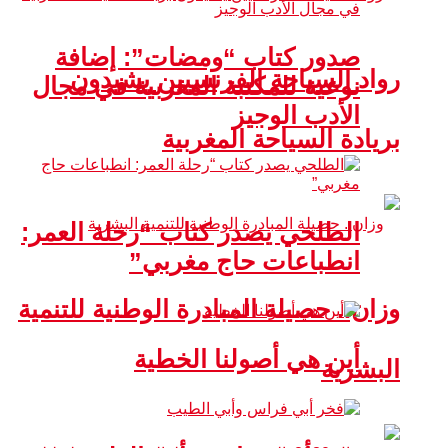
صدور كتاب “ومضات”: إضافة
رواد السياحة الفرنسيين يشيدون
نوعية للمكتبة المغربية في مجال
الأدب الوجيز
بريادة السياحة المغربية
الطلحي يصدر كتاب “رحلة العمر:
انطباعات حاج مغربي”
وزان.. حصيلة المبادرة الوطنية للتنمية
أين هي أصولنا الخطية
البشرية