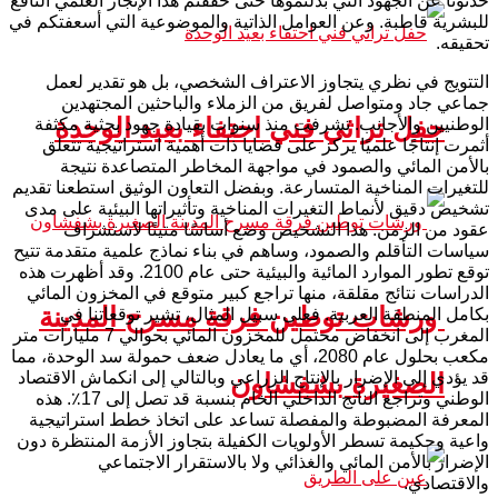
حدثونا عن الجهود التي بذلتموها حتى حققتم هذا الإنجاز العلمي النافع
للبشرية قاطبة. وعن العوامل الذاتية والموضوعية التي أسعفتكم في
تحقيقه.
التتويج في نظري يتجاوز الاعتراف الشخصي، بل هو تقدير لعمل
جماعي جاد ومتواصل لفريق من الزملاء والباحثين المجتهدين
حفل تراثي فني احتفاء بعيد الوحدة
الوطنيين والأجانب. تشرفت منذ سنوات بقيادة جهود بحثية مكثفة
أثمرت إنتاجًا علميًا يركز على قضايا ذات أهمية استراتيجية تتعلق
بالأمن المائي والصمود في مواجهة المخاطر المتصاعدة نتيجة
للتغيرات المناخية المتسارعة. وبفضل التعاون الوثيق استطعنا تقديم
تشخيص دقيق لأنماط التغيرات المناخية وتأثيراتها البيئية على مدى
عقود من الزمن. هذا التشخيص وضع أساسًا متينًا لاستشراف
سياسات التأقلم والصمود، وساهم في بناء نماذج علمية متقدمة تتيح
توقع تطور الموارد المائية والبيئية حتى عام 2100. وقد أظهرت هذه
الدراسات نتائج مقلقة، منها تراجع كبير متوقع في المخزون المائي
ورشات توطين فرقة مسرح المدينة
بكامل المنطقة العربية. فعلى سبيل المثال، تشير توقعاتنا في
المغرب إلى انخفاض محتمل للمخزون المائي بحوالي 7 مليارات متر
مكعب بحلول عام 2080، أي ما يعادل ضعف حمولة سد الوحدة، مما
قد يؤدي إلى الإضرار بالإنتاج الزراعي وبالتالي إلى انكماش الاقتصاد
الصغيرة بشفشاون
الوطني وتراجع الناتج الداخلي الخام بنسبة قد تصل إلى 17٪. هذه
المعرفة المضبوطة والمفصلة تساعد على اتخاذ خطط استراتيجية
واعية وحكيمة تسطر الأولويات الكفيلة بتجاوز الأزمة المنتظرة دون
الإضرار بالأمن المائي والغذائي ولا بالاستقرار الاجتماعي
والاقتصادي.