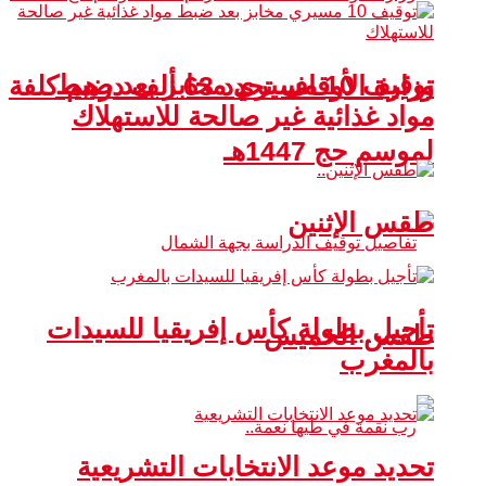
توقيف 10 مسيري مخابز بعد ضبط
وزارة الأوقاف تحدد 63 ألف درهم كلفة
مواد غذائية غير صالحة للاستهلاك
لموسم حج 1447هـ
طقس الإثنين
تأجيل بطولة كأس إفريقيا للسيدات
طقس الخميس
بالمغرب
تحديد موعد الانتخابات التشريعية