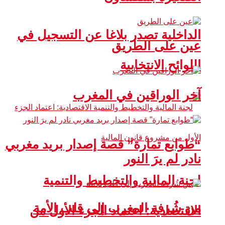
الداخلية تصدر بلاغا عن التسجيل في
عين على الطريق
اللوائح الانتخابية
آخر الوراقين في المغرب
“طوابع تمارة” قصة إصدار بريد مغربي
نادر لم يرَ النور
لجنة المالية والتخطيط والتنمية
من شُرفة المغرب إلى قلب الأمة
الاقتصادية: اعتماد الجزء الأول من