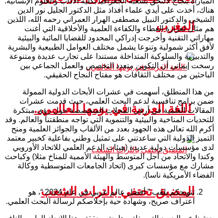
المباراة بنجاح لألتحق بشعبة الجغرافيا بكلية الآداب والعلوم الإنسانية.
هناك، أخذت على أيدي علماء أفذاذ مثل الدكتور الجليل نور الدين
الشيخي والدكتور النبيل مصطفى الهرار العمراني رحمه الله، اللذين
المغرب
هم مثال لغزارة العطاء والكفاءة العلمية والأخلاقية التي أغنت
مهاراتي التقنية وأخرجت إدراكي المحدود للقضايا المائية والبيئية
لأفق أكثر شمولية وتنوعا يشمل مختلف العوامل الطبيعية والبشرية
والتدبيرية والسلوكية المتداخلة مستندا على تجارب عديدة ومتنوعة
رسخت إيماني أن التكوين متعدد التخصص والعمل الجماعي بين
الباحثين من مختلف الثقافات هو مفتاح النجاح الحقيقي.
من هذا المنطلق، أسهمت في عشرات الأبحاث الدولية الممولة
ضمن برامج تنافسية لدعم البحث العلمي، حيث قدمت عشرات
اللغة العربية في يومها العالمي..
المقالات العلمية في أرقى المجلات المتخصصة حول رؤى مبتكرة
للتحديات المناخية والبيئية والتنموية التي تواجه منطقتنا والعالم. وقد
أكرم الله تعالى هذه الجهود بعدد من الألقاب والجوائز العلمية ومنح
التميز الدولية التي ساعدتني على تمثيل وطني بفاعلية كخبير معتمد
لدى مؤسسات دولية عديدة (هيئات الدعم العلمي للاتحاد الأوروبي
وكندا والاتحاد من أجل المتوسط والهيئة الأممية للمناخ مثلا) وكباحث
مشارك مع مؤسسات كبرى (اتحاد الجامعات المتوسطية ووكالة
الفضاء الأمريكية ناسا).
المضيق تحتفي بالتراث الشعب
تتويجكم بلقب ” أفضل عالم عربي في عام 2024 “، هو
اعتراف صريح، وشهادة حية بإخلاصكم لرسالة البحث العلمي.