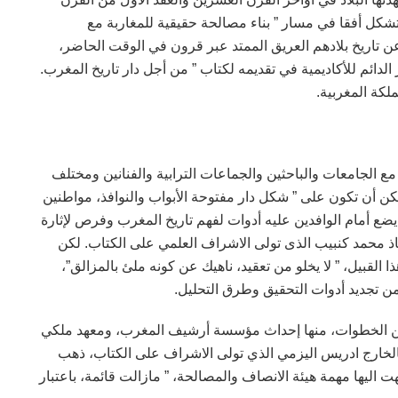
شكل أفقا في مسار ” بناء مصالحة حقيقية للمغاربة مع
عن تاريخ بلادهم العريق الممتد عبر قرون في الوقت الحاضر،
لدائم للأكاديمية في تقديمه لكتاب ” من أجل دار تاريخ المغرب.
ع الجامعات والباحثين والجماعات الترابية والفنانين ومختلف
كن أن تكون على ” شكل دار مفتوحة الأبواب والنوافذ، مواطنين
ضع أمام الوافدين عليه أدوات لفهم تاريخ المغرب وفرص لإثارة
اذ محمد كنبيب الذى تولى الاشراف العلمي على الكتاب. لكن
ا القبيل، ” لا يخلو من تعقيد، ناهيك عن كونه ملئ بالمزالق”،
 من تجديد أدوات التحقيق وطرق التحليل.
 من الخطوات، منها إحداث مؤسسة أرشيف المغرب، ومعهد ملكي
بالخارج ادريس اليزمي الذي تولى الاشراف على الكتاب، ذهب
هت اليها مهمة هيئة الانصاف والمصالحة، ” مازالت قائمة، باعتبار