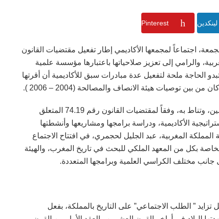
لينكدين
Pinterest
لجمعة، اجتماعاً لمجمعها الأكاديمي إطار تفعيل مقتضيات القانون
ة المغربية، والرامي إلى تعزيز صلاحياتها باعتبارها مؤسسة علمية
تبدو الحاجة ملحة لتفعيل عدة مبادرات سبق للأكاديمية أن أقرتها
ين توصيات هيئة الانصاف والمصالحة (2004 – 2006 ).
ويُعد المجمع الأكاديمي جهازاً علمياً يضم الأعضاء المقيمين، وتناط به، وفقاً لمقتضيات القانون رقم 74.19 المتعلق
راتيجية الأكاديمية، ودراسة برامجها ومشاريعها وأنشطتها
ة المملكة المغربية، عبد الجليل لحجمري، في افتتاح الاجتماع
لخاصة بكل من المعهد الملكي للبحث في تاريخ المغرب، والهيئة
إلى جانب مختلف الكراسي العلمية وبرامجها المتعددة.
تزايد ” الطلب الاجتماعي” على التاريخ بالمملكة، بفعل
ا البلاد في أواخر القرن العشرين والعقد الأول من القرن