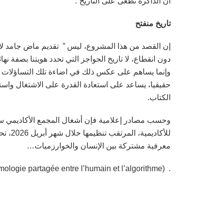
أن الذاكرة تطغى على التاريخ”.
تاريخ منفتح
إن القصد من هذا المشروع، ليس ” تقديم ماض جامد لا يت
دون انقطاع، لا تاريخ الحواجز التي تحدد هويتنا بصفة نه
وإنما يساهم على عكس ذلك في اضاءة تلك التساؤلات من 
حقيقيا، يساعد على استعادة القدرة على الاشتغال و
الكتاب.
وحسب مصادر إعلامية فإن أشغال المجمع الأكاديمي ست
للأكاد
معرفية مشتركة بين الإنسان والخوارزميات…
. (Intelligence artificielle et humanités : Vers une épistémologie partagée entre l’humain et l’algorithme(