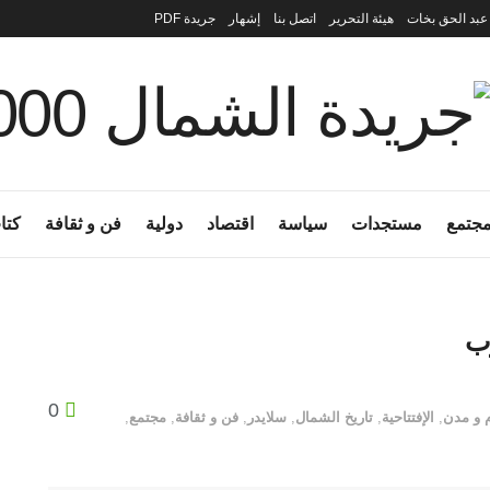
 عبد الحق بخات
هيئة التحرير
اتصل بنا
إشهار
جريدة PDF
جتمع
مستجدات
سياسة
اقتصاد
دولية
فن و ثقافة
كتا
رب
0
م و مدن
,
الإفتتاحية
,
تاريخ الشمال
,
سلايدر
,
فن و ثقافة
,
مجتمع
,