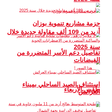
حزمة مشاريع تنموية بوزان
أزيد من 109 ألف مقاولة جديدة خلال
سنة 2025
تفاصيل دعم الأسر المتضررة من
الفيضانات
استئناف الصيد الساحلي بميناء
طقس الأربعاء
العرائش