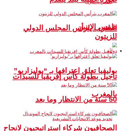
طقس الإثنين
المغرب يترأس المجلس الدولي
للزيتون
دولية
بوليفيا تعلق اعترافها بـ “بوليزاريو”
تأجيل بطولة كأس إفريقيا للسيدات
بالمغرب
50 سنة من الانتظار وما بعد
الصحافيون شركاء استراتيجيون لانجاح