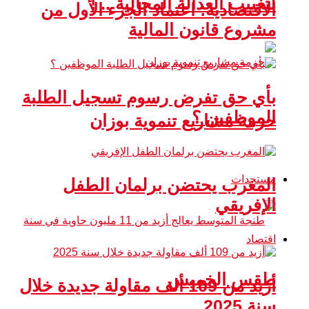
لتغييب العدالة المجالية .. !
الاقتصادية: اعتماد الجزء الأول من
مشروع قانون المالية
بأي حق تفرض رسوم تسجيل الطلبة
الموظفين ؟
حزمة مشاريع تنموية بوزان
مستجدات
المغرب يحتضن برلمان الطفل
الإفريقي
اقتصاد
طقس الخميس
أزيد من 109 ألف مقاولة جديدة خلال
سنة 2025