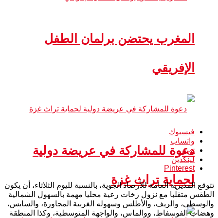
المغرب يحتضن برلمان الطفل
الإفريقي
فيسبوك
واتساب
دعوة للمشاركة في عريضة دولية
تويتر
لينكدين
Pinterest
لحماية تراث غزة
تتوقع المديرية العامة للأرصاد الجوية، بالنسبة لليوم الثلاثاء، أن يكون
الطقس متقلبا مع نزول زخات رعية محليا مهمة بالسهول الشمالية
والوسطى، والريف، والأطلس وسهوله الغربية المجاورة، والسايس،
وهضاب الفوسفاط، ووالماس، والواجهة المتوسطية، وكذا المنطقة