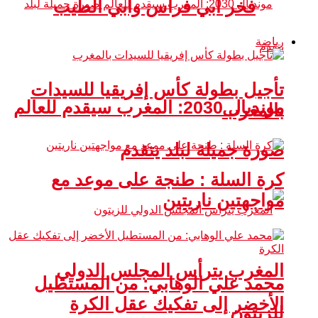
فخر أبي فراس وأبي الطيب
رياضة
تأجيل بطولة كأس إفريقيا للسيدات
مونديال 2030: المغرب سيقدم للعالم
بالمغرب
صورة جميلة لبلد يتقدم
كرة السلة : طنجة على موعد مع
مواجهتين ناريتين
المغرب يترأس المجلس الدولي
محمد علي الوهابي: من المستطيل
الأخضر إلى تفكيك عقل الكرة
للزيتون