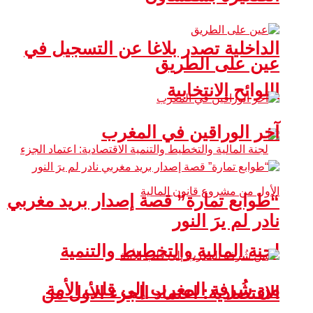
الداخلية تصدر بلاغا عن التسجيل في
عين على الطريق
اللوائح الانتخابية
آخر الوراقين في المغرب
“طوابع تمارة” قصة إصدار بريد مغربي
نادر لم يرَ النور
لجنة المالية والتخطيط والتنمية
من شُرفة المغرب إلى قلب الأمة
الاقتصادية: اعتماد الجزء الأول من