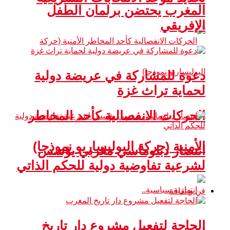
المغرب يحتضن برلمان الطفل
الإفريقي
دعوة للمشاركة في عريضة دولية
لحماية تراث غزة
الحركات الانفصالية كأحد المخاطر
الأمنية (حركة البوليساريو نموذجا)
انتصار دبلوماسي مغربي يؤسس
لشرعية تفاوضية دولية للحكم الذاتي
فن و ثقافة
الحاجة لتفعيل مشروع دار تاريخ