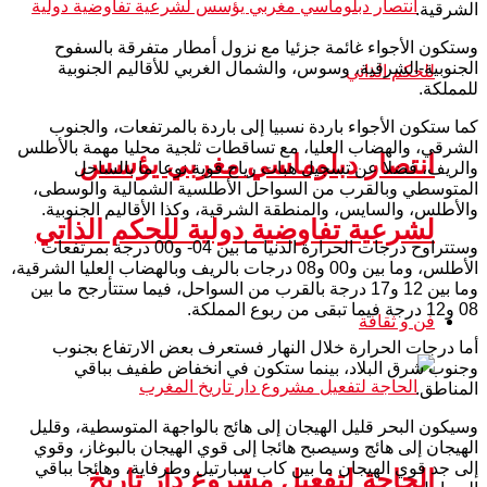
الشرقية.
وستكون الأجواء غائمة جزئيا مع نزول أمطار متفرقة بالسفوح
الجنوبية-الشرقية، وسوس، والشمال الغربي للأقاليم الجنوبية
للمملكة.
كما ستكون الأجواء باردة نسبيا إلى باردة بالمرتفعات، والجنوب
الشرقي، والهضاب العليا، مع تساقطات ثلجية محليا مهمة بالأطلس
انتصار دبلوماسي مغربي يؤسس
والريف، فضلا عن تسجيل هبات رياح قوية نوعا ما بالساحل
المتوسطي وبالقرب من السواحل الأطلسية الشمالية والوسطى،
والأطلس، والسايس، والمنطقة الشرقية، وكذا الأقاليم الجنوبية.
لشرعية تفاوضية دولية للحكم الذاتي
وستتراوح درجات الحرارة الدنيا ما بين 04- و00 درجة بمرتفعات
الأطلس، وما بين و00 و08 درجات بالريف وبالهضاب العليا الشرقية،
وما بين 12 و17 درجة بالقرب من السواحل، فيما ستتأرجح ما بين
08 و12 درجة فيما تبقى من ربوع المملكة.
فن و ثقافة
أما درجات الحرارة خلال النهار فستعرف بعض الارتفاع بجنوب
وجنوب شرق البلاد، بينما ستكون في انخفاض طفيف بباقي
المناطق.
وسيكون البحر قليل الهيجان إلى هائج بالواجهة المتوسطية، وقليل
الهيجان إلى هائج وسيصبح هائجا إلى قوي الهيجان بالبوغاز، وقوي
إلى جد قوي الهيجان ما بين كاب سبارتيل وطرفاية، وهائجا بباقي
الحاجة لتفعيل مشروع دار تاريخ