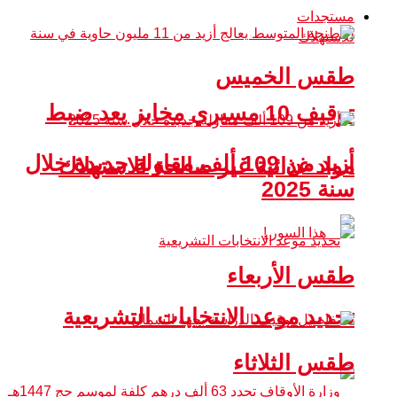
مستجدات
طقس الخميس
توقيف 10 مسيري مخابز بعد ضبط
أزيد من 109 ألف مقاولة جديدة خلال
مواد غذائية غير صالحة للاستهلاك
سنة 2025
طقس الأربعاء
تحديد موعد الانتخابات التشريعية
طقس الثلاثاء