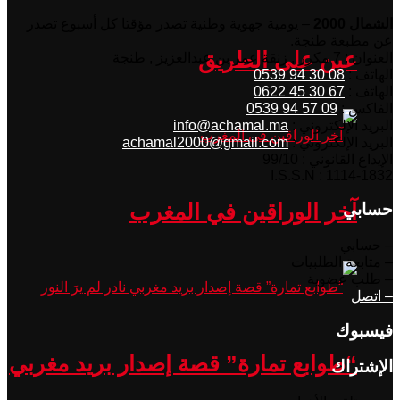
الشمال 2000
– يومية جهوية وطنية تصدر مؤقتا كل أسبوع تصدر
عن مطبعة طنجة.
عين على الطريق
العنوان : 7 مكرر , زنقة عمر بن عبدالعزيز , طنجة
الهاتف :
08 30 94 0539
الهاتف :
67 30 45 0622
الفاكس :
09 57 94 0539
البريد الإلكتروني :
info@achamal.ma
البريد الإلكتروني :
achamal2000@gmail.com
الإيداع القانوني : 99/10
I.S.S.N : 1114-1832
آخر الوراقين في المغرب
حسابي
– حسابي
– متابعة الطلبيات
– طلب عضوية
– اتصل
فيسبوك
“طوابع تمارة” قصة إصدار بريد مغربي
الإشتراك