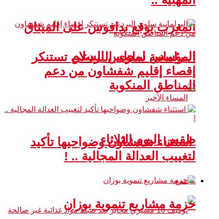
المغرب يوقع بدافوس على الميثاق
المؤسس لمجلس السلام
البرلمانية سلوى البردعي تستنكر
إقصاء إقليم شفشاون من دعم
المناطق المنكوبة
طقس اليوم الثلاثاء
استثناء شفشاون وضواحيها تأكيد
لتغييب العدالة المجالية .. !
مجتمع
حزمة مشاريع تنموية بوزان