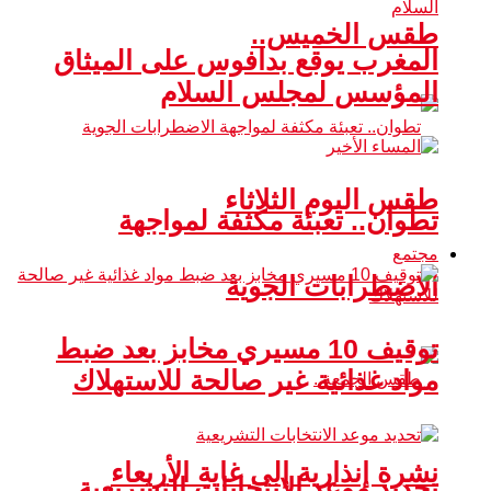
طقس الخميس..
المغرب يوقع بدافوس على الميثاق
المؤسس لمجلس السلام
طقس اليوم الثلاثاء
تطوان.. تعبئة مكثفة لمواجهة
مجتمع
الاضطرابات الجوية
توقيف 10 مسيري مخابز بعد ضبط
مواد غذائية غير صالحة للاستهلاك
نشرة إنذارية إلى غاية الأربعاء
تحديد موعد الانتخابات التشريعية