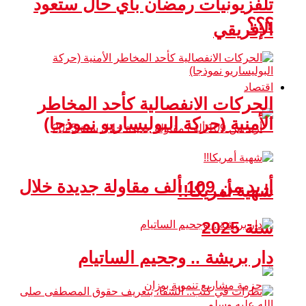
تلفزيونيات رمضان بأي حال ستعود
؟؟؟
الإفريقي
اقتصاد
الحركات الانفصالية كأحد المخاطر
الأمنية (حركة البوليساريو نموذجا)
أزيد من 109 ألف مقاولة جديدة خلال
شهية أمريكا!!
سنة 2025
دار بريشة .. وجحيم الساتيام