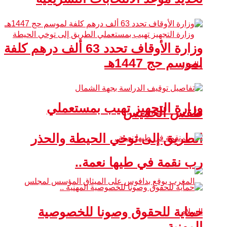
وزارة الأوقاف تحدد 63 ألف درهم كلفة
لموسم حج 1447هـ
وزارة التجهيز تهيب بمستعملي
طقس الخميس
الطريق إلى توخي الحيطة والحذر
رب نقمة في طيها نعمة..
حماية للحقوق وصونا للخصوصية
المهنية ..