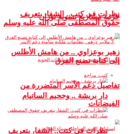
نظرات في كتب.. الشفا، بتعريف
حزمة مشاريع تنموية بوزان
حقوق المصطفى صلى الله عليه وسلم
زهير بوعزاوي .. من هامش الأطلس
إلى كتابة تصنع الفرق
كتب، مراجع
تفاصيل دعم الأسر المتضررة من
دار بريشة .. وجحيم الساتيام
الفيضانات
نظرات في كتب.. الشفا، بتعريف