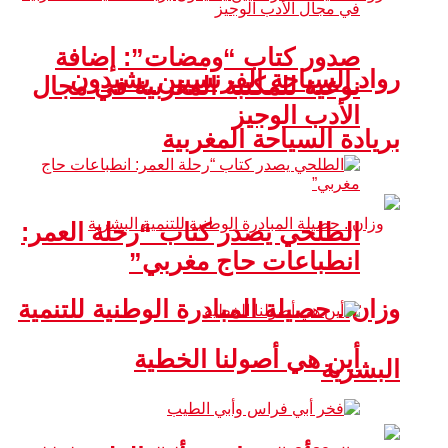
صدور كتاب “ومضات”: إضافة
رواد السياحة الفرنسيين يشيدون
نوعية للمكتبة المغربية في مجال
الأدب الوجيز
بريادة السياحة المغربية
الطلحي يصدر كتاب “رحلة العمر:
انطباعات حاج مغربي”
وزان.. حصيلة المبادرة الوطنية للتنمية
أين هي أصولنا الخطية
البشرية