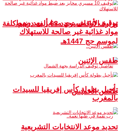
توقيف 10 مسيري مخابز بعد ضبط
وزارة الأوقاف تحدد 63 ألف درهم كلفة
مواد غذائية غير صالحة للاستهلاك
لموسم حج 1447هـ
طقس الإثنين
تأجيل بطولة كأس إفريقيا للسيدات
طقس الخميس
بالمغرب
تحديد موعد الانتخابات التشريعية