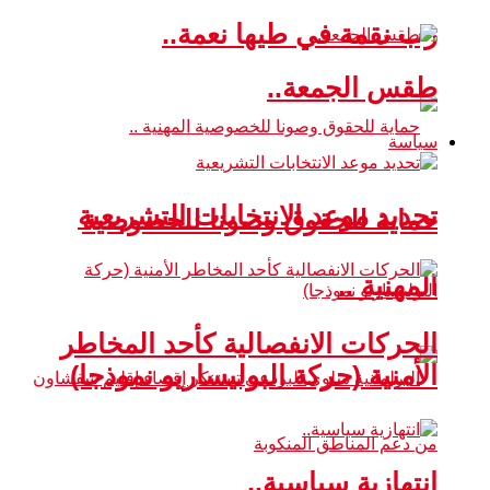
رب نقمة في طيها نعمة..
طقس الجمعة..
سياسة
تحديد موعد الانتخابات التشريعية
حماية للحقوق وصونا للخصوصية
المهنية ..
الحركات الانفصالية كأحد المخاطر
الأمنية (حركة البوليساريو نموذجا)
انتهازية سياسية..