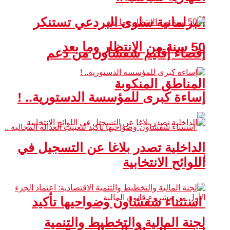
البرلمانية سلوى البردعي تستنكر
50 سنة من الانتظار وما بعد
إقصاء إقليم شفشاون من دعم
المناطق المنكوبة
إساءة كبرى للمؤسسة الدستورية.. !
الداخلية تصدر بلاغا عن التسجيل في
اللوائح الانتخابية
استثناء شفشاون وضواحيها تأكيد
لجنة المالية والتخطيط والتنمية