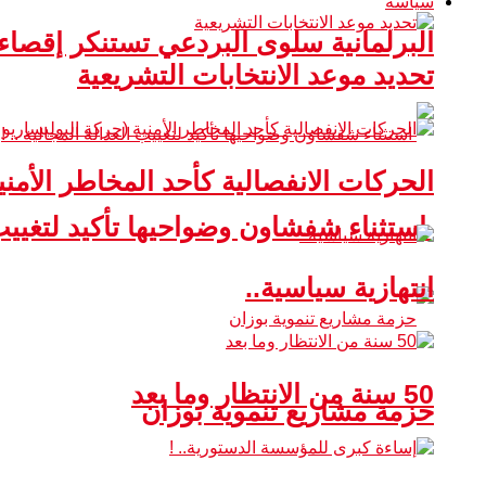
سياسة
البرلمانية سلوى البردعي تستنكر إقصا
تحديد موعد الانتخابات التشريعية
الحركات الانفصالية كأحد المخاطر الأمني
استثناء شفشاون وضواحيها تأكيد لتغييب ا
انتهازية سياسية..
50 سنة من الانتظار وما بعد
حزمة مشاريع تنموية بوزان