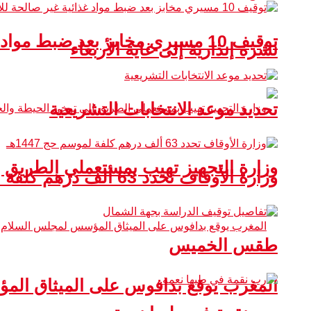
توقيف 10 مسيري مخابز بعد ضبط مواد غذائية غير صالحة للاستهلاك
نشرة إنذارية إلى غاية الأربعاء
تحديد موعد الانتخابات التشريعية
وزارة التجهيز تهيب بمستعملي الطريق 
وزارة الأوقاف تحدد 63 ألف درهم كلفة لموسم حج 1447هـ
طقس الخميس
المغرب يوقع بدافوس على الميثاق ال