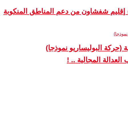
ء إقليم شفشاون من دعم المناطق المنكوبة
ة (حركة البوليساريو نموذجا)
لعدالة المجالية .. !