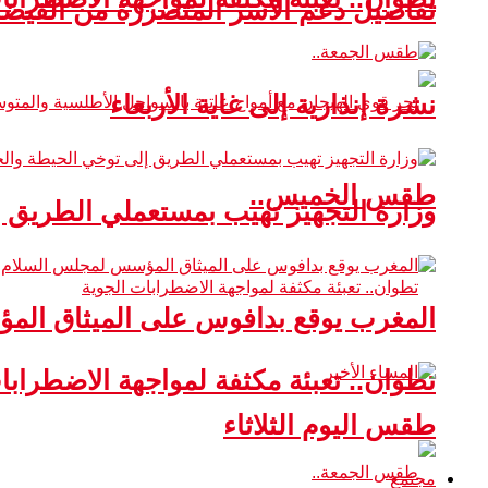
تفاصيل دعم الأسر المتضررة من الفيضا
نشرة إنذارية إلى غاية الأربعاء
طقس الخميس..
وزارة التجهيز تهيب بمستعملي الطريق 
المغرب يوقع بدافوس على الميثاق ال
تطوان.. تعبئة مكثفة لمواجهة الاضطرابا
طقس اليوم الثلاثاء
مجتمع