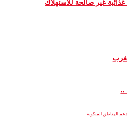
مغرب
..