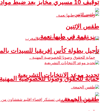
توقيف 10 مسيري مخابز بعد ضبط مواد غذائية غير صالحة للاستهلاك
طقس الإثنين
رب نقمة في طيها نعمة..
تأجيل بطولة كأس إفريقيا للسيدات بال
تحديد موعد الانتخابات التشريعية
حماية للحقوق وصونا للخصوصية المهنية 
طقس الجمعة..