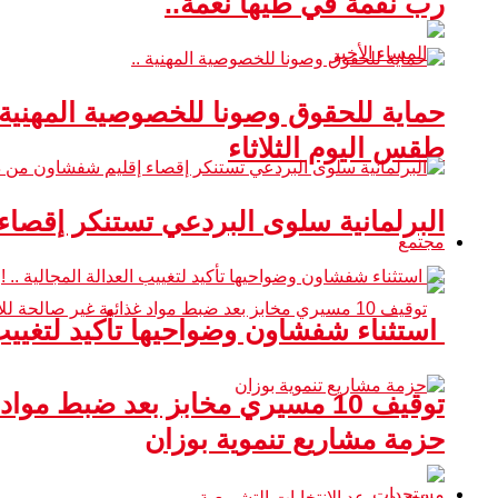
رب نقمة في طيها نعمة..
حماية للحقوق وصونا للخصوصية المهنية 
طقس اليوم الثلاثاء
البرلمانية سلوى البردعي تستنكر إقصا
مجتمع
استثناء شفشاون وضواحيها تأكيد لتغييب ا
توقيف 10 مسيري مخابز بعد ضبط مواد غذائية غير صالحة للاستهلاك
حزمة مشاريع تنموية بوزان
مستجدات