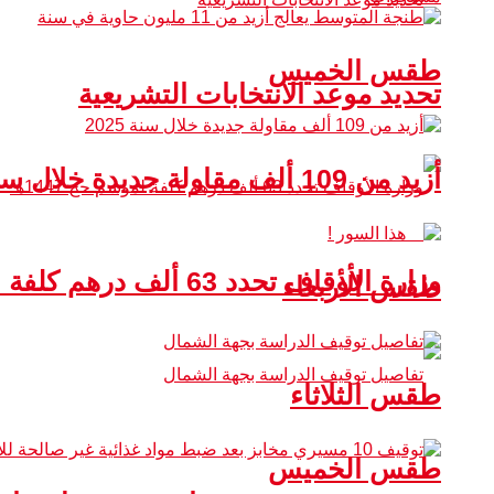
طقس الخميس
تحديد موعد الانتخابات التشريعية
أزيد من 109 ألف مقاولة جديدة خلال سنة 2025
وزارة الأوقاف تحدد 63 ألف درهم كلفة لموسم حج 1447هـ
طقس الأربعاء
طقس الثلاثاء
طقس الخميس