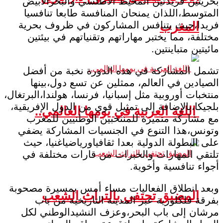
بحريتين فريدتين المحيط الأطلسي والبحرالأبيض
المتوسط،اللذان يمنحان المنافسة طابعا تنافسيا
المغرب
فريدا،حيث يتنافس المشاركون في ظروف بحرية
مختلفة، مما يختبر مهاراتهم وتقنياتهم في بيئتين
مائيتين متباينتين.
تشمل المشاركة في هذه الدورة نخبة من أفضل
الصيادين في العالم، ممثلين عن تسع دول،بينها
منتخبات أوروبية مثل إسبانيا، فرنسا، هولندا،البرتغال،
بلجيكا،بالإضافة إلى تمثيل قوي من الدول الإفريقية،
اللغة العربية في يومها العالمي..
مع مشاركة متميزة للمنتخبين الوطنيين للمغرب
وتونس،هذا التنوع في الجنسيات المشاركة يضفي
على البطولة الدولية بعدا ثقافياورياضياغنيا، حيث
تلتقي المهارات والخبرات من قارات مختلفة في
أجواء تنافسية وأخوية.
وبعد انطلاق الفعاليات مساء أمس بمسيرة مصحوبة
المضيق تحتفي بالتراث الشعب
بفرقة فلكلورية عبر المدينة التاريخية من باب
مرشان إلى باب البحر،وعزف النشيدالوطني لكل