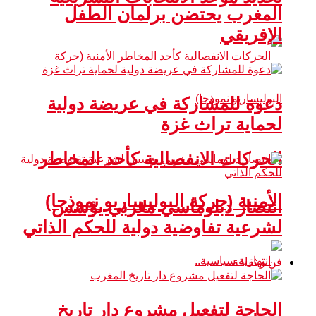
المغرب يحتضن برلمان الطفل
الإفريقي
دعوة للمشاركة في عريضة دولية
لحماية تراث غزة
الحركات الانفصالية كأحد المخاطر
الأمنية (حركة البوليساريو نموذجا)
انتصار دبلوماسي مغربي يؤسس
لشرعية تفاوضية دولية للحكم الذاتي
فن و ثقافة
الحاجة لتفعيل مشروع دار تاريخ