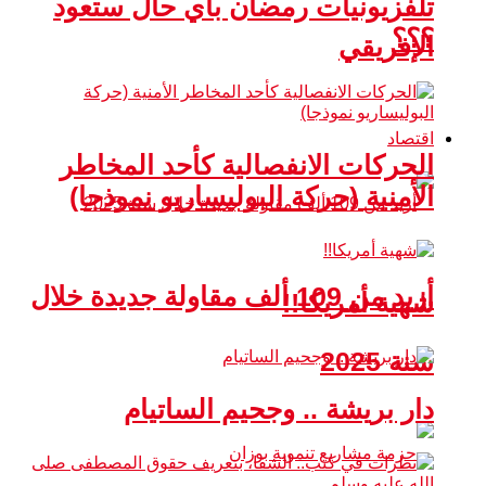
تلفزيونيات رمضان بأي حال ستعود
؟؟؟
الإفريقي
اقتصاد
الحركات الانفصالية كأحد المخاطر
الأمنية (حركة البوليساريو نموذجا)
أزيد من 109 ألف مقاولة جديدة خلال
شهية أمريكا!!
سنة 2025
دار بريشة .. وجحيم الساتيام