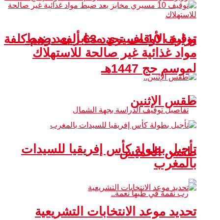
توقيف 10 مسيري مخابز بعد ضبط
وزارة الأوقاف تحدد 63 ألف درهم كلفة
مواد غذائية غير صالحة للاستهلاك
لموسم حج 1447هـ
طقس الإثنين
تأجيل بطولة كأس إفريقيا للسيدات
طقس الخميس
بالمغرب
تحديد موعد الانتخابات التشريعية