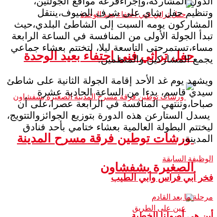
الدول المشاركة،وإجراءقرعة مواقع الجولتين،
وتنظيم حفل شاي على شرف الضيوف،ينتقل
المشاركون يومه السبت إلى الشاطئ البلدي،حيث
تبدأ الجولة الأولى من المنافسة في الساعة الرابعة
مساء،تستمرحتى التاسعة ليلا، لتختتم بعشاء جماعي
حفل تراثي فني احتفاء بعيد الوحدة
يجمع المشاركين والمنظمين.
ويشهد يوم غد الأحد إقامة الجولة الثانية على شاطئ
سيدي قاسم، بدءا من الساعة الحادية عشرة
صباحا،وتنتهي المنافسة في الرابعة عصرا،على أن
يسدل الستارعن هذه الدورة بتوزيع الجوائزوالتتويج،
ليختتم البطولة العالمية بعشاء ختامي بأحد فنادق
ورشات توطين فرقة مسرح المدينة
المدينة.
الوظيفة السابقة
الصغيرة بشفشاون
فخر أبي فراس وأبي الطيب
مرحلة ما بعد القادم
أين هي أصولنا الخطية