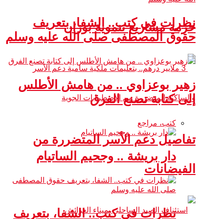
نظرات في كتب.. الشفا، بتعريف
حزمة مشاريع تنموية بوزان
حقوق المصطفى صلى الله عليه وسلم
زهير بوعزاوي .. من هامش الأطلس
إلى كتابة تصنع الفرق
كتب، مراجع
تفاصيل دعم الأسر المتضررة من
دار بريشة .. وجحيم الساتيام
الفيضانات
نظرات في كتب.. الشفا، بتعريف