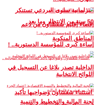
البرلمانية سلوى البردعي تستنكر
50 سنة من الانتظار وما بعد
إقصاء إقليم شفشاون من دعم
المناطق المنكوبة
إساءة كبرى للمؤسسة الدستورية.. !
الداخلية تصدر بلاغا عن التسجيل في
اللوائح الانتخابية
استثناء شفشاون وضواحيها تأكيد
لجنة المالية والتخطيط والتنمية