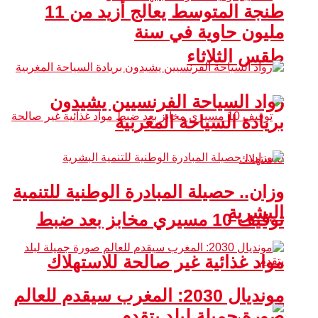
طنجة المتوسط يعالج أزيد من 11
مليون حاوية في سنة
طقس الثلاثاء
رواد السياحة الفرنسيين يشيدون
بريادة السياحة المغربية
وزان.. حصيلة المبادرة الوطنية للتنمية
البشرية
توقيف 10 مسيري مخابز بعد ضبط
مواد غذائية غير صالحة للاستهلاك
مونديال 2030: المغرب سيقدم للعالم
صورة جميلة لبلد يتقدم