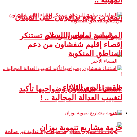
المغرب يوقع بدافوس على الميثاق
المؤسس لمجلس السلام
البرلمانية سلوى البردعي تستنكر
إقصاء إقليم شفشاون من دعم
المناطق المنكوبة
طقس اليوم الثلاثاء
استثناء شفشاون وضواحيها تأكيد
لتغييب العدالة المجالية .. !
مجتمع
حزمة مشاريع تنموية بوزان