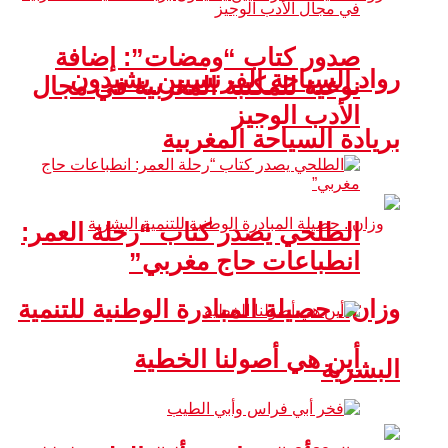
صدور كتاب “ومضات”: إضافة
رواد السياحة الفرنسيين يشيدون
نوعية للمكتبة المغربية في مجال
الأدب الوجيز
بريادة السياحة المغربية
الطلحي يصدر كتاب “رحلة العمر:
انطباعات حاج مغربي”
وزان.. حصيلة المبادرة الوطنية للتنمية
أين هي أصولنا الخطية
البشرية