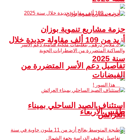
حزمة مشاريع تنموية بوزان
أزيد من 109 ألف مقاولة جديدة خلال
سنة 2025
تفاصيل دعم الأسر المتضررة من
الفيضانات
استئناف الصيد الساحلي بميناء
طقس الأربعاء
العرائش