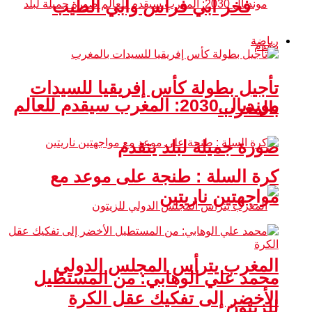
فخر أبي فراس وأبي الطيب
رياضة
تأجيل بطولة كأس إفريقيا للسيدات
مونديال 2030: المغرب سيقدم للعالم
بالمغرب
صورة جميلة لبلد يتقدم
كرة السلة : طنجة على موعد مع
مواجهتين ناريتين
المغرب يترأس المجلس الدولي
محمد علي الوهابي: من المستطيل
الأخضر إلى تفكيك عقل الكرة
للزيتون