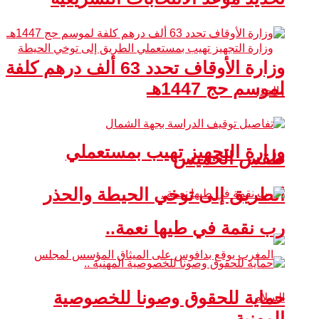
وزارة الأوقاف تحدد 63 ألف درهم كلفة
لموسم حج 1447هـ
وزارة التجهيز تهيب بمستعملي
طقس الخميس
الطريق إلى توخي الحيطة والحذر
رب نقمة في طيها نعمة..
حماية للحقوق وصونا للخصوصية
المهنية ..