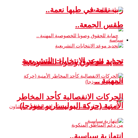
رب نقمة في طيها نعمة..
طقس الجمعة..
سياسة
تحديد موعد الانتخابات التشريعية
حماية للحقوق وصونا للخصوصية
المهنية ..
الحركات الانفصالية كأحد المخاطر
الأمنية (حركة البوليساريو نموذجا)
انتهازية سياسية..