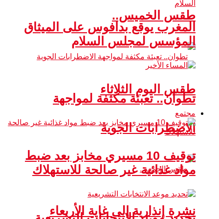
طقس الخميس..
المغرب يوقع بدافوس على الميثاق
المؤسس لمجلس السلام
طقس اليوم الثلاثاء
تطوان.. تعبئة مكثفة لمواجهة
مجتمع
الاضطرابات الجوية
توقيف 10 مسيري مخابز بعد ضبط
مواد غذائية غير صالحة للاستهلاك
نشرة إنذارية إلى غاية الأربعاء
تحديد موعد الانتخابات التشريعية