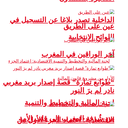
الداخلية تصدر بلاغا عن التسجيل في
عين على الطريق
اللوائح الانتخابية
آخر الوراقين في المغرب
“طوابع تمارة” قصة إصدار بريد مغربي
نادر لم يرَ النور
لجنة المالية والتخطيط والتنمية
من شُرفة المغرب إلى قلب الأمة
الاقتصادية: اعتماد الجزء الأول من