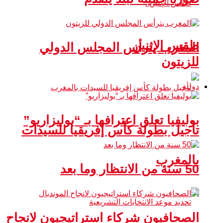
طقس الإثنين
المغرب يترأس المجلس الدولي
للزيتون
دولية
بوليفيا تعلق اعترافها بـ “بوليزاريو”
تأجيل بطولة كأس إفريقيا للسيدات
بالمغرب
50 سنة من الانتظار وما بعد
الصحافيون شركاء استراتيجيون لانجاح