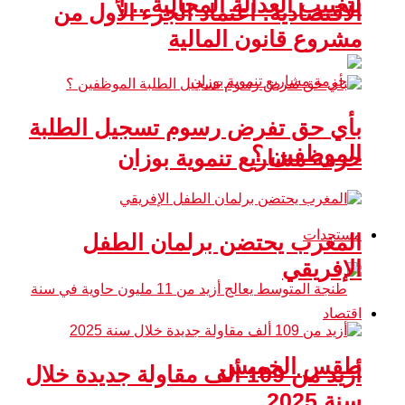
لتغييب العدالة المجالية .. !
الاقتصادية: اعتماد الجزء الأول من
مشروع قانون المالية
بأي حق تفرض رسوم تسجيل الطلبة
الموظفين ؟
حزمة مشاريع تنموية بوزان
مستجدات
المغرب يحتضن برلمان الطفل
الإفريقي
اقتصاد
طقس الخميس
أزيد من 109 ألف مقاولة جديدة خلال
سنة 2025