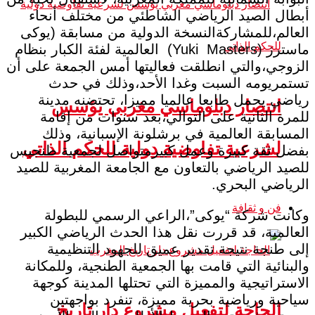
أبطال الصيد الرياضي الشاطئي من مختلف أنحاء
العالم،للمشاركةالنسخة الدولية من مسابقة (يوكى
ماسترز (Yuki Masters) العالمية لفئة الكبار بنظام
الزوجي،والتي انطلقت فعاليتها أمس الجمعة على أن
تستمريومه السبت وغدا الأحد،وذلك في حدث
رياضي يحمل طابعا عالميا مميزا، تحتضنه مدينة
انتصار دبلوماسي مغربي يؤسس
للمرة الثانية على التوالي،بعد سنوات من إقامة
المسابقة العالمية في برشلونة الإسبانية، وذلك
لشرعية تفاوضية دولية للحكم الذاتي
بفضل ثقة كبيرة وعمل كبيرمتواصل لجمعية طنجيس
للصيد الرياضي بالتعاون مع الجامعة المغربية للصيد
الرياضي البحري.
فن و ثقافة
وكانت شركة “يوكى”،الراعي الرسمي للبطولة
العالمية، قد قررت نقل هذا الحدث الرياضي الكبير
إلى طنجة نتيجة تقدير عميق للجهود التنظيمية
والبنائية التي قامت بها الجمعية الطنجية، وللمكانة
الاستراتيجية والمميزة التي تحتلها المدينة كوجهة
سياحية ورياضية بحرية مميزة، تنفرد بواجهتين
الحاجة لتفعيل مشروع دار تاريخ