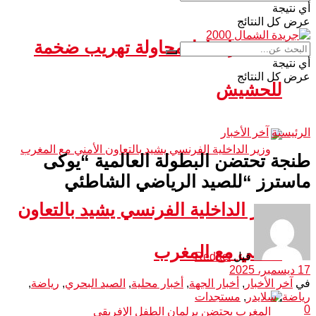
أي نتيجة
عرض كل النتائج
سبتة.. إحباط محاولة تهريب ضخمة
أي نتيجة
عرض كل النتائج
للحشيش
الرئيسية
آخر الأخبار
طنجة تحتضن البطولة العالمية “يوكى
ماسترز “للصيد الرياضي الشاطئي
وزير الداخلية الفرنسي يشيد بالتعاون
الأمني مع المغرب
قبل
Redact
17 ديسمبر، 2025
في
آخر الأخبار
,
أخبار الجهة
,
أخبار محلية
,
الصيد البحري
,
رياضة
,
رياضة
,
سلايدر
,
مستجدات
0