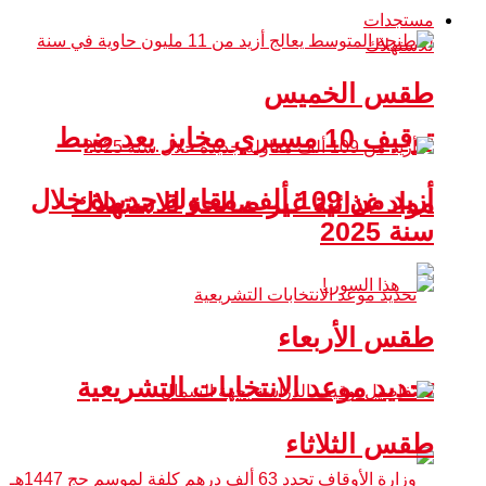
مستجدات
طقس الخميس
توقيف 10 مسيري مخابز بعد ضبط
أزيد من 109 ألف مقاولة جديدة خلال
مواد غذائية غير صالحة للاستهلاك
سنة 2025
طقس الأربعاء
تحديد موعد الانتخابات التشريعية
طقس الثلاثاء