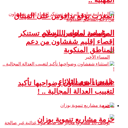
المغرب يوقع بدافوس على الميثاق
المؤسس لمجلس السلام
البرلمانية سلوى البردعي تستنكر
إقصاء إقليم شفشاون من دعم
المناطق المنكوبة
طقس اليوم الثلاثاء
استثناء شفشاون وضواحيها تأكيد
لتغييب العدالة المجالية .. !
مجتمع
حزمة مشاريع تنموية بوزان