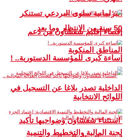
البرلمانية سلوى البردعي تستنكر
50 سنة من الانتظار وما بعد
إقصاء إقليم شفشاون من دعم
المناطق المنكوبة
إساءة كبرى للمؤسسة الدستورية.. !
الداخلية تصدر بلاغا عن التسجيل في
اللوائح الانتخابية
استثناء شفشاون وضواحيها تأكيد
لجنة المالية والتخطيط والتنمية