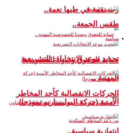
رب نقمة في طيها نعمة..
طقس الجمعة..
سياسة
تحديد موعد الانتخابات التشريعية
حماية للحقوق وصونا للخصوصية
المهنية ..
الحركات الانفصالية كأحد المخاطر
الأمنية (حركة البوليساريو نموذجا)
انتهازية سياسية..