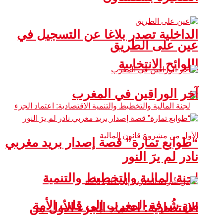
الداخلية تصدر بلاغا عن التسجيل في
عين على الطريق
اللوائح الانتخابية
آخر الوراقين في المغرب
“طوابع تمارة” قصة إصدار بريد مغربي
نادر لم يرَ النور
لجنة المالية والتخطيط والتنمية
من شُرفة المغرب إلى قلب الأمة
الاقتصادية: اعتماد الجزء الأول من