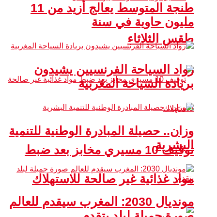
طنجة المتوسط يعالج أزيد من 11
مليون حاوية في سنة
طقس الثلاثاء
رواد السياحة الفرنسيين يشيدون
بريادة السياحة المغربية
وزان.. حصيلة المبادرة الوطنية للتنمية
البشرية
توقيف 10 مسيري مخابز بعد ضبط
مواد غذائية غير صالحة للاستهلاك
مونديال 2030: المغرب سيقدم للعالم
صورة جميلة لبلد يتقدم