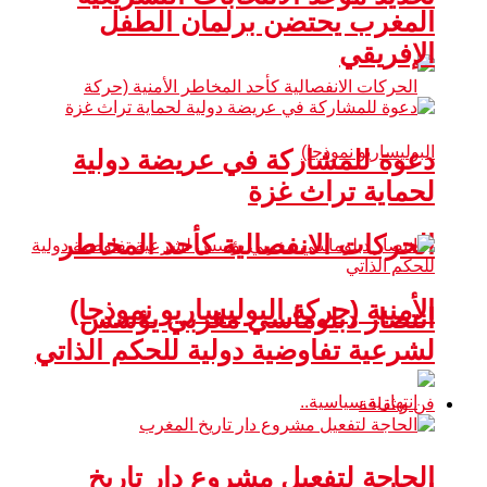
المغرب يحتضن برلمان الطفل
الإفريقي
دعوة للمشاركة في عريضة دولية
لحماية تراث غزة
الحركات الانفصالية كأحد المخاطر
الأمنية (حركة البوليساريو نموذجا)
انتصار دبلوماسي مغربي يؤسس
لشرعية تفاوضية دولية للحكم الذاتي
فن و ثقافة
الحاجة لتفعيل مشروع دار تاريخ