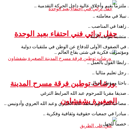
. ملتزما بقيم وأخلاق عالية داخل الحركة التقدمية ..
. نبيلا في معاملته ..
. زاهدا في المناصب ..
حفل تراثي فني احتفاء بعيد الوحدة
. متشبثا بثوابت الأمة ..
. في الصفوف الأولى للدفاع عن الوطن في ملتقيات دولية
ومؤتمرات فكرية في شتى بقاع العالم ..
. رابطا القول بالعمل ..
. رجل تعليم مثاليا ..
ورشات توطين فرقة مسرح المدينة
. باحثا ومؤطر أجيال ..
. صديقا مقربا للمرحوم عبد الله المرابط الترغي
الصغيرة بشفشاون
. مصاحبا للمرحوم محمد عابد الجابري وعبد الله العروي وأدونيس ..
. مبادرا في جمعيات حقوقية وثقافية وفكرية ..
. خصما للجهل ..