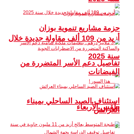
حزمة مشاريع تنموية بوزان
أزيد من 109 ألف مقاولة جديدة خلال
سنة 2025
تفاصيل دعم الأسر المتضررة من
الفيضانات
استئناف الصيد الساحلي بميناء
طقس الأربعاء
العرائش