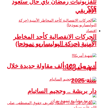
تلفزيونيات رمضان بأي حال ستعود
؟؟؟
الإفريقي
اقتصاد
الحركات الانفصالية كأحد المخاطر
الأمنية (حركة البوليساريو نموذجا)
أزيد من 109 ألف مقاولة جديدة خلال
شهية أمريكا!!
سنة 2025
دار بريشة .. وجحيم الساتيام