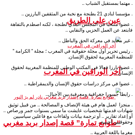
. مهتما بمستقبل الشباب ..
. مؤسسا لنادي 21 بطنجة مع نخبة من المثقفين البارزين ..
عين على الطريق
. عضوا منتخبا في المجلس البلدي لطنجة ، لكنه اصطدم بالتفاهة
فابتعد عن العمل الحزبي والنقابي ..
. غير محايد في معركة الحق والباطل ..
. رئيس تحرير أول مجلة حقوقية في المغرب ؛ مجلة ” الكرامة ”
للمنظمة المغربية لحقوق الإنسان.
. عضوا بارزا فعالا في المكتب الوطني للمنظمة المغربية لحقوق
آخر الوراقين في المغرب
الإنسان ..
. عضوا في مركز دراسات حقوق الإنسان والديمقراطية ..
. رابطا جسورا جغرافية ومعرفية بين الأجيال..
. منجزا لعمل هام في هيئة الإنصاف و المصالحة .. من قبيل توثيق
شهادات قدمتها شخصيات عايشت ما سمي بسنوات جمر ورصاص ..
أو إعداد تقارير .. أو ترجمة بيانات ولقاءات مع فاعلين سياسيين
“طوابع تمارة” قصة إصدار بريد مغربي
وحقوقيين أجنبية..
مغرما باللغة العربية ..