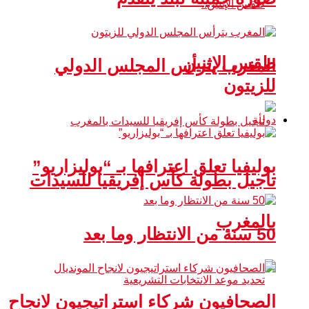
طقس الإثنين
المغرب يترأس المجلس الدولي
للزيتون
دولية
بوليفيا تعلق اعترافها بـ “بوليزاريو”
تأجيل بطولة كأس إفريقيا للسيدات
بالمغرب
50 سنة من الانتظار وما بعد
الصحافيون شركاء استراتيجيون لانجاح