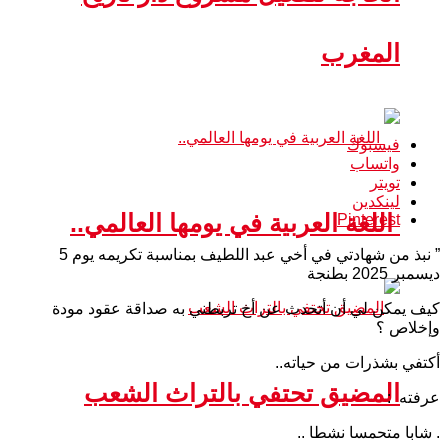
المغرب
فيسبوك
واتساب
تويتر
لينكدين
اللغة العربية في يومها العالمي..
Pinterest
” نبذ من شهادتي في أخي عبد اللطيف بمناسبة تكريمه يوم 5
ديسمبر 2025 بطنجة
كيف يمكن لي أن أتحدث عن أخ تربطني به صداقة عقود مودة
وإخلاص ؟
أكتفي بشذرات من حياته..
المضيق تحتفي بالتراث الشعب
عرفته :
. شابا متحمسا نشطا ..