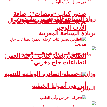
صدور كتاب “ومضات”: إضافة
رواد السياحة الفرنسيين يشيدون
نوعية للمكتبة المغربية في مجال
الأدب الوجيز
بريادة السياحة المغربية
الطلحي يصدر كتاب “رحلة العمر:
انطباعات حاج مغربي”
وزان.. حصيلة المبادرة الوطنية للتنمية
أين هي أصولنا الخطية
البشرية