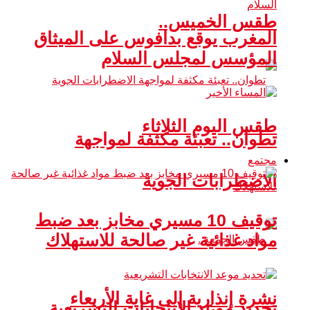
طقس الخميس..
المغرب يوقع بدافوس على الميثاق
المؤسس لمجلس السلام
طقس اليوم الثلاثاء
تطوان.. تعبئة مكثفة لمواجهة
مجتمع
الاضطرابات الجوية
توقيف 10 مسيري مخابز بعد ضبط
مواد غذائية غير صالحة للاستهلاك
نشرة إنذارية إلى غاية الأربعاء
تحديد موعد الانتخابات التشريعية