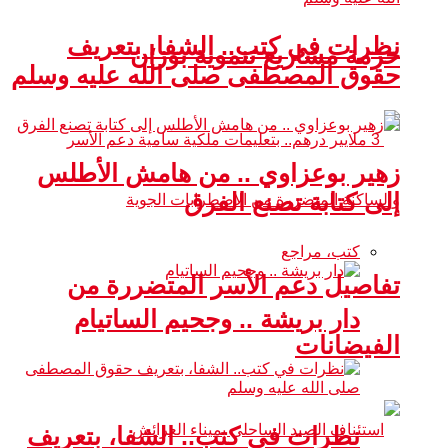
نظرات في كتب.. الشفا، بتعريف
حزمة مشاريع تنموية بوزان
حقوق المصطفى صلى الله عليه وسلم
زهير بوعزاوي .. من هامش الأطلس
إلى كتابة تصنع الفرق
كتب، مراجع
تفاصيل دعم الأسر المتضررة من
دار بريشة .. وجحيم الساتيام
الفيضانات
نظرات في كتب.. الشفا، بتعريف