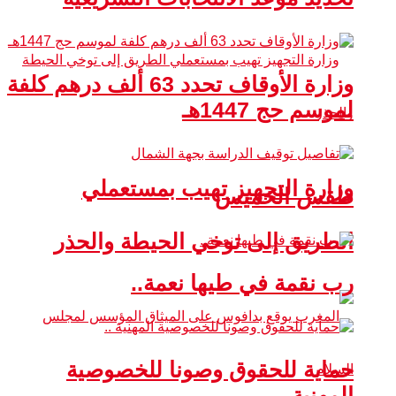
وزارة الأوقاف تحدد 63 ألف درهم كلفة
لموسم حج 1447هـ
وزارة التجهيز تهيب بمستعملي
طقس الخميس
الطريق إلى توخي الحيطة والحذر
رب نقمة في طيها نعمة..
حماية للحقوق وصونا للخصوصية
المهنية ..