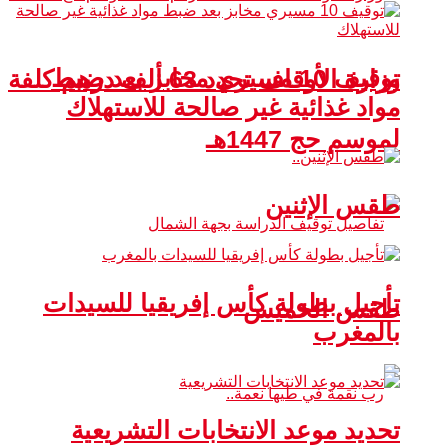
توقيف 10 مسيري مخابز بعد ضبط
وزارة الأوقاف تحدد 63 ألف درهم كلفة
مواد غذائية غير صالحة للاستهلاك
لموسم حج 1447هـ
طقس الإثنين
تأجيل بطولة كأس إفريقيا للسيدات
طقس الخميس
بالمغرب
تحديد موعد الانتخابات التشريعية