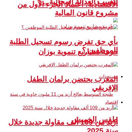
لتغييب العدالة المجالية .. !
الاقتصادية: اعتماد الجزء الأول من
مشروع قانون المالية
بأي حق تفرض رسوم تسجيل الطلبة
الموظفين ؟
حزمة مشاريع تنموية بوزان
مستجدات
المغرب يحتضن برلمان الطفل
الإفريقي
اقتصاد
طقس الخميس
أزيد من 109 ألف مقاولة جديدة خلال
سنة 2025