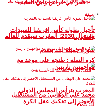
فخر أبي فراس وأبي الطيب
رياضة
تأجيل بطولة كأس إفريقيا للسيدات
مونديال 2030: المغرب سيقدم للعالم
بالمغرب
صورة جميلة لبلد يتقدم
كرة السلة : طنجة على موعد مع
مواجهتين ناريتين
المغرب يترأس المجلس الدولي
محمد علي الوهابي: من المستطيل
الأخضر إلى تفكيك عقل الكرة
للزيتون