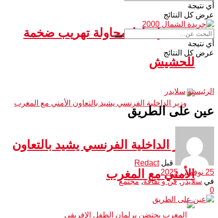
أي نتيجة
عرض كل النتائج
سبتة.. إحباط محاولة تهريب ضخمة
أي نتيجة
عرض كل النتائج
للحشيش
الرئيسية
سلايدر
عين على الطريق
وزير الداخلية الفرنسي يشيد بالتعاون
قبل
Redact
الأمني مع المغرب
25 نوفمبر، 2025
في
سلايدر
,
فن و ثقافة
,
مجتمع
0