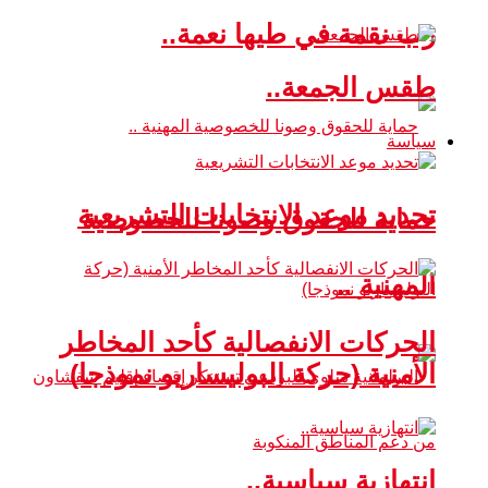
رب نقمة في طيها نعمة..
طقس الجمعة..
سياسة
تحديد موعد الانتخابات التشريعية
حماية للحقوق وصونا للخصوصية
المهنية ..
الحركات الانفصالية كأحد المخاطر
الأمنية (حركة البوليساريو نموذجا)
انتهازية سياسية..