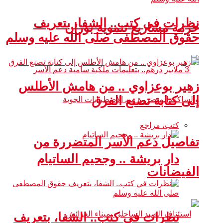
نظرات في كتب.. الشفا، بتعريف
حزمة مشاريع تنموية بوزان
حقوق المصطفى صلى الله عليه وسلم
زهير بوعزاوي .. من هامش الأطلس
إلى كتابة تصنع الفرق
كتب، مراجع
تفاصيل دعم الأسر المتضررة من
دار بريشة .. وجحيم الساتيام
الفيضانات
نظرات في كتب.. الشفا، بتعريف