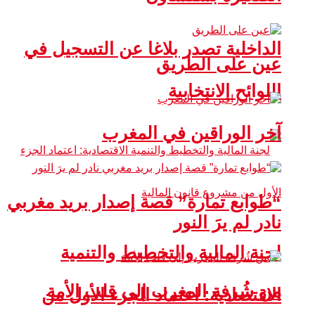
الداخلية تصدر بلاغا عن التسجيل في
عين على الطريق
اللوائح الانتخابية
آخر الوراقين في المغرب
“طوابع تمارة” قصة إصدار بريد مغربي
نادر لم يرَ النور
لجنة المالية والتخطيط والتنمية
من شُرفة المغرب إلى قلب الأمة
الاقتصادية: اعتماد الجزء الأول من