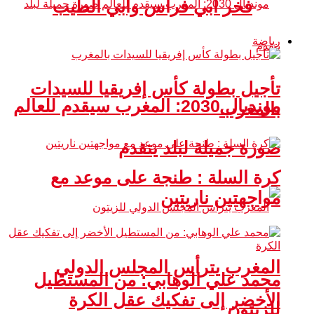
فخر أبي فراس وأبي الطيب
رياضة
تأجيل بطولة كأس إفريقيا للسيدات
مونديال 2030: المغرب سيقدم للعالم
بالمغرب
صورة جميلة لبلد يتقدم
كرة السلة : طنجة على موعد مع
مواجهتين ناريتين
المغرب يترأس المجلس الدولي
محمد علي الوهابي: من المستطيل
الأخضر إلى تفكيك عقل الكرة
للزيتون