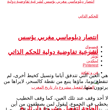
انتصار دبلوماسي مغربي يؤسس
فيسبوك
لشرعية تفاوضية دولية للحكم الذاتي
واتساب
تويتر
لينكدين
Pinterest
فن و ثقافة
هي العين التي تتدفق أياما وتسيل كخيط أخرى، لم
تنقطع يوما، ماؤها ينبع من نقطة كالسحر، لايراها من
يرتوون منها.
لا أحد وقف عند تلك العين، كما وقف الخطيب
يخطب في الجموع، ليقول لمن يصطفون من أين
الحاجة لتفعيل مشروع دار تاريخ
تستقي عذوبة مائها و بركته، فكلما تجمع الناس حول