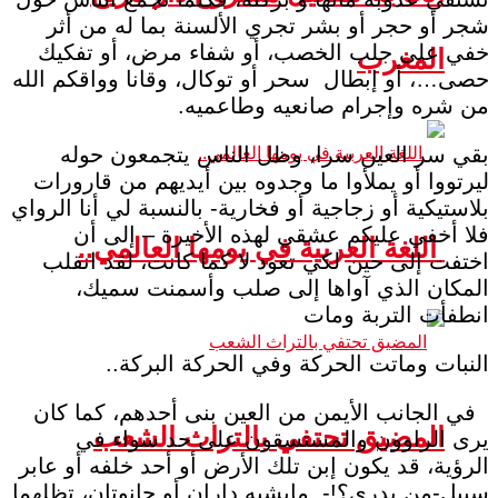
شجر أو حجر أو بشر تجري الألسنة بما له من أثر
خفي على جلب الخصب، أو شفاء مرض، أو تفكيك
المغرب
حصى…، أو إبطال سحر أو توكال، وقانا وواقكم الله
من شره وإجرام صانعيه وطاعميه.
بقي سر العين سرا، وظل الناس يتجمعون حوله
ليرتووا أو يملأوا ما وجدوه بين أيديهم من قارورات
بلاستيكية أو زجاجية أو فخارية- بالنسبة لي أنا الرواي
فلا أخفي عليكم عشقي لهذه الأخيرة – إلى أن
اللغة العربية في يومها العالمي..
اختفت إلى حين لكي تعود لا كما كانت، لقد انقلب
المكان الذي آواها إلى صلب وأسمنت سميك،
انطفأت التربة ومات
النبات وماتت الحركة وفي الحركة البركة..
في الجانب الأيمن من العين بنى أحدهم، كما كان
المضيق تحتفي بالتراث الشعب
يرى الراوون والمستسقون على حد سواء في
الرؤية، قد يكون إبن تلك الأرض أو أحد خلفه أو عابر
سبيل-من يدري؟!- مايشبه داران أو حانوتان، تظلهما