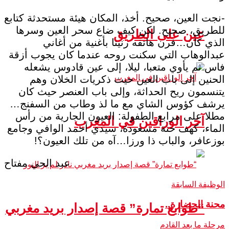
-نجت العين، صحيح. أخذ، المكان هيئة مستحدثة كتابع
للطريق، صحيح. لكن كيف ضاع سحر العين وسرها
عين على الطريق
الذي كان…فرن هاتفه رنينا بأغنية من أغاني
عبدالوهاب التي سكنت روحه عندما كان يجوب أزقة
فاس ثم يأوي متعبا، ليلا، إلى عين قادوس يشعله
الحنين إلى باب العين حيث ذكريات الخلان وهم
يتنسمون ريح الحداثة، وإلى باب العنصر حيث كان
يرشف كؤوس الشاي مع ما لذ وطاب من السفنج…
مطلا على مرابع الطفولة: العيون الجارية من رأس
آخر الوراقين في المغرب
الماء، كهف حنة مسعودة، سيدي أحمد الوافي وجامع
بوزعافر، والباب ذا ورزا…آه من تلك العيون؟!
عبد الحي مفتاح
الوظيفة السابقة
محنة الحضارة..
“طوابع تمارة” قصة إصدار بريد مغربي
مرحلة ما بعد القادم