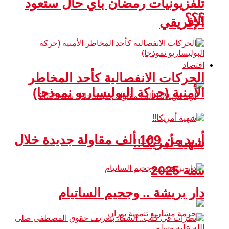
تلفزيونيات رمضان بأي حال ستعود
؟؟؟
الإفريقي
اقتصاد
الحركات الانفصالية كأحد المخاطر
الأمنية (حركة البوليساريو نموذجا)
أزيد من 109 ألف مقاولة جديدة خلال
شهية أمريكا!!
سنة 2025
دار بريشة .. وجحيم الساتيام