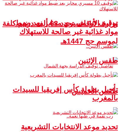
توقيف 10 مسيري مخابز بعد ضبط
وزارة الأوقاف تحدد 63 ألف درهم كلفة
مواد غذائية غير صالحة للاستهلاك
لموسم حج 1447هـ
طقس الإثنين
تأجيل بطولة كأس إفريقيا للسيدات
طقس الخميس
بالمغرب
تحديد موعد الانتخابات التشريعية