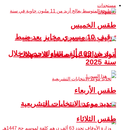
مستجدات
طقس الخميس
توقيف 10 مسيري مخابز بعد ضبط
أزيد من 109 ألف مقاولة جديدة خلال
مواد غذائية غير صالحة للاستهلاك
سنة 2025
طقس الأربعاء
تحديد موعد الانتخابات التشريعية
طقس الثلاثاء