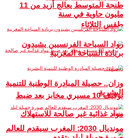
طنجة المتوسط يعالج أزيد من 11
مليون حاوية في سنة
طقس الثلاثاء
رواد السياحة الفرنسيين يشيدون
بريادة السياحة المغربية
وزان.. حصيلة المبادرة الوطنية للتنمية
البشرية
توقيف 10 مسيري مخابز بعد ضبط
مواد غذائية غير صالحة للاستهلاك
مونديال 2030: المغرب سيقدم للعالم
صورة جميلة لبلد يتقدم