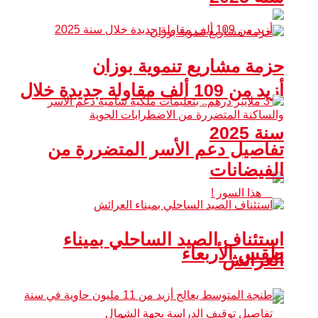
حزمة مشاريع تنموية بوزان
أزيد من 109 ألف مقاولة جديدة خلال
سنة 2025
تفاصيل دعم الأسر المتضررة من
الفيضانات
استئناف الصيد الساحلي بميناء
طقس الأربعاء
العرائش