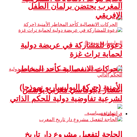
المغرب يحتضن برلمان الطفل
الإفريقي
دعوة للمشاركة في عريضة دولية
لحماية تراث غزة
الحركات الانفصالية كأحد المخاطر
الأمنية (حركة البوليساريو نموذجا)
انتصار دبلوماسي مغربي يؤسس
لشرعية تفاوضية دولية للحكم الذاتي
فن و ثقافة
الحاجة لتفعيل مشروع دار تاريخ