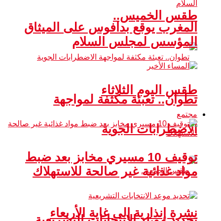
طقس الخميس..
المغرب يوقع بدافوس على الميثاق
المؤسس لمجلس السلام
طقس اليوم الثلاثاء
تطوان.. تعبئة مكثفة لمواجهة
مجتمع
الاضطرابات الجوية
توقيف 10 مسيري مخابز بعد ضبط
مواد غذائية غير صالحة للاستهلاك
نشرة إنذارية إلى غاية الأربعاء
تحديد موعد الانتخابات التشريعية