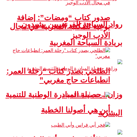
صدور كتاب “ومضات”: إضافة
رواد السياحة الفرنسيين يشيدون
نوعية للمكتبة المغربية في مجال
الأدب الوجيز
بريادة السياحة المغربية
الطلحي يصدر كتاب “رحلة العمر:
انطباعات حاج مغربي”
وزان.. حصيلة المبادرة الوطنية للتنمية
أين هي أصولنا الخطية
البشرية