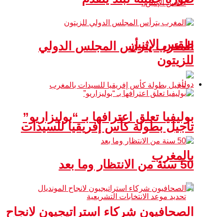
طقس الإثنين
المغرب يترأس المجلس الدولي
للزيتون
دولية
بوليفيا تعلق اعترافها بـ “بوليزاريو”
تأجيل بطولة كأس إفريقيا للسيدات
بالمغرب
50 سنة من الانتظار وما بعد
الصحافيون شركاء استراتيجيون لانجاح