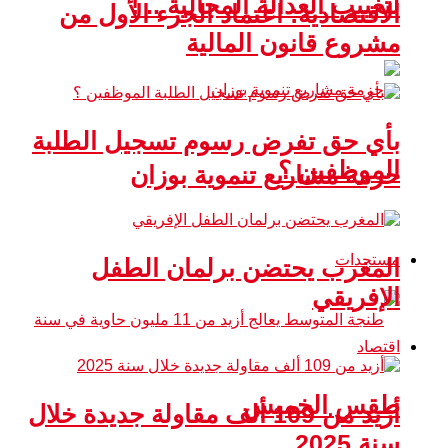
لتغييب العدالة المجالية .. !
الاقتصادية: اعتماد الجزء الأول من
مشروع قانون المالية
بأي حق تفرض رسوم تسجيل الطلبة
الموظفين ؟
حزمة مشاريع تنموية بوزان
مستجدات
المغرب يحتضن برلمان الطفل
الإفريقي
اقتصاد
طقس الخميس
أزيد من 109 ألف مقاولة جديدة خلال
سنة 2025