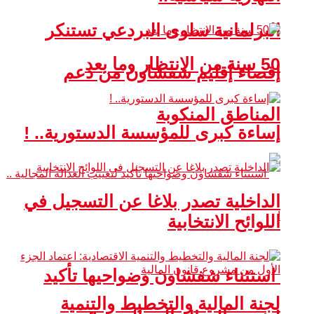
البرلمانية سلوى البردعي تستنكر
50 سنة من الانتظار وما بعد
إقصاء إقليم شفشاون من دعم
المناطق المنكوبة
إساءة كبرى للمؤسسة الدستورية.. !
الداخلية تصدر بلاغا عن التسجيل في
اللوائح الانتخابية
استثناء شفشاون وضواحيها تأكيد
لجنة المالية والتخطيط والتنمية