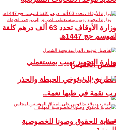
وزارة الأوقاف تحدد 63 ألف درهم كلفة
لموسم حج 1447هـ
وزارة التجهيز تهيب بمستعملي
طقس الخميس
الطريق إلى توخي الحيطة والحذر
رب نقمة في طيها نعمة..
حماية للحقوق وصونا للخصوصية
المهنية ..