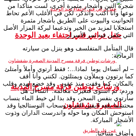
شجرة التين وأشجار مثمرة أخرى، لست متأكدا من
نوعها وأنا أكتب وأتذكر، لكن في الأغلب الأعم تحاط
الحوانيت والبيوت على الطريق بأشجار مثمرة
استجلابا لمزيد من الخير وتدعيما لبركة المزار الأصل
حفل تراثي فني احتفاء بعيد الوحدة
التي يكمن فيه سر الأسرار.
قال المتأمل المتفلسف وهو ينزل من سيارته
الرمادية:
– لم أتساءل يوما لماذا…؛ فقط أرتوي وأملأ وأمتلئ
كما يرتوون ويملأون ويمتلئون. لكنني وأنا أقف
بالمكان، كما وقفت منذ عقود، وقد خضع لهدم وقلب
ورشات توطين فرقة مسرح المدينة
وردم، ثم استوى فتغيرت معالمه. أتساءل هل
سأرتوي بنفس السحر، وقد بدا لي خيط الماء ينساب
الصغيرة بشفشاون
محتشما يلفه لايقين الغربة وسحاب النوستالجيا وقد
استوحش المكان وما حوله واندرست الداران وذوت
الأشجار المباركة.
وأضاف متناجيا: