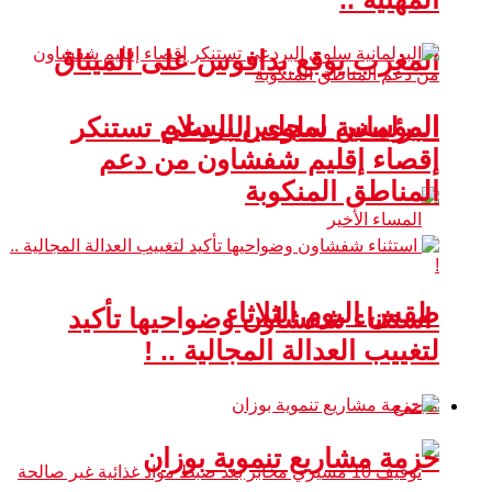
المغرب يوقع بدافوس على الميثاق
المؤسس لمجلس السلام
البرلمانية سلوى البردعي تستنكر
إقصاء إقليم شفشاون من دعم
المناطق المنكوبة
طقس اليوم الثلاثاء
استثناء شفشاون وضواحيها تأكيد
لتغييب العدالة المجالية .. !
مجتمع
حزمة مشاريع تنموية بوزان