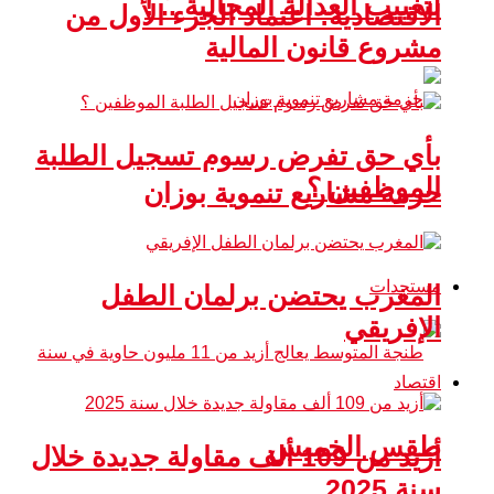
لتغييب العدالة المجالية .. !
الاقتصادية: اعتماد الجزء الأول من
مشروع قانون المالية
بأي حق تفرض رسوم تسجيل الطلبة
الموظفين ؟
حزمة مشاريع تنموية بوزان
مستجدات
المغرب يحتضن برلمان الطفل
الإفريقي
اقتصاد
طقس الخميس
أزيد من 109 ألف مقاولة جديدة خلال
سنة 2025