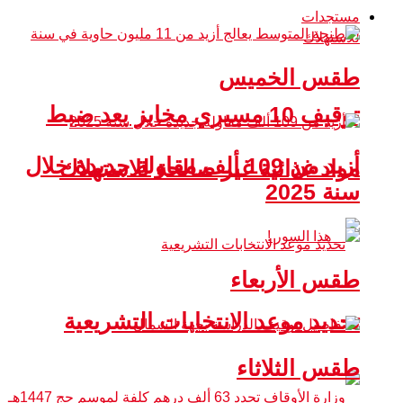
مستجدات
طقس الخميس
توقيف 10 مسيري مخابز بعد ضبط
أزيد من 109 ألف مقاولة جديدة خلال
مواد غذائية غير صالحة للاستهلاك
سنة 2025
طقس الأربعاء
تحديد موعد الانتخابات التشريعية
طقس الثلاثاء