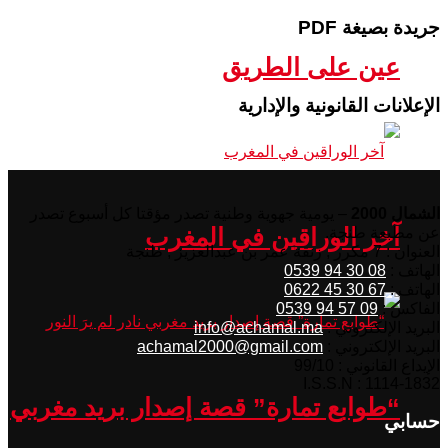
جريدة بصيغة PDF
عين على الطريق
الإعلانات القانونية والإدارية
الشمال 2000
– يومية جهوية وطنية تصدر مؤقتا كل أسبوع تصدر
آخر الوراقين في المغرب
عن مطبعة طنجة.
العنوان : 7 مكرر , زنقة عمر بن عبدالعزيز , طنجة
الهاتف :
08 30 94 0539
الهاتف :
67 30 45 0622
الفاكس :
09 57 94 0539
البريد الإلكتروني :
info@achamal.ma
البريد الإلكتروني :
achamal2000@gmail.com
الإيداع القانوني : 99/10
I.S.S.N : 1114-1832
“طوابع تمارة” قصة إصدار بريد مغربي
حسابي