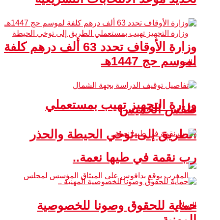
وزارة الأوقاف تحدد 63 ألف درهم كلفة
لموسم حج 1447هـ
وزارة التجهيز تهيب بمستعملي
طقس الخميس
الطريق إلى توخي الحيطة والحذر
رب نقمة في طيها نعمة..
حماية للحقوق وصونا للخصوصية
المهنية ..