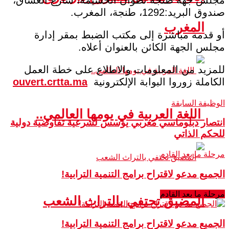
صندوق البريد:1292، طنجة، المغرب.
المغرب
أو قدمه مباشرة إلى مكتب الضبط بمقر إدارة
مجلس الجهة الكائن بالعنوان أعلاه.
للمزيد من المعلومات والاطلاع على خطة العمل
الكاملة زوروا البوابة الإلكترونية
ouvert.crtta.ma
الوظيفة السابقة
اللغة العربية في يومها العالمي..
انتصار دبلوماسي مغربي يؤسس لشرعية تفاوضية دولية
للحكم الذاتي
مرحلة ما بعد القادم
الجميع مدعو لاقتراح برامج التنمية الترابية!
مرحلة ما بعد القادم
المضيق تحتفي بالتراث الشعب
الجميع مدعو لاقتراح برامج التنمية الترابية!