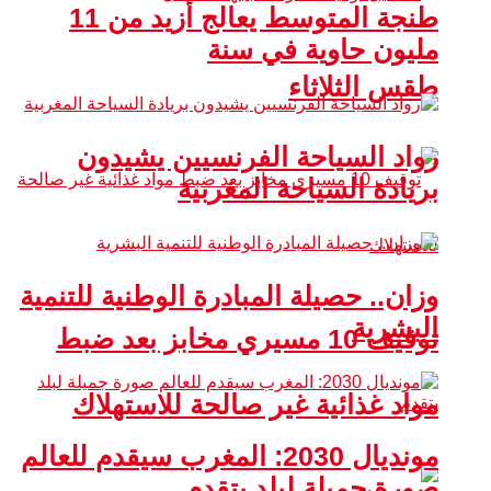
طنجة المتوسط يعالج أزيد من 11
مليون حاوية في سنة
طقس الثلاثاء
رواد السياحة الفرنسيين يشيدون
بريادة السياحة المغربية
وزان.. حصيلة المبادرة الوطنية للتنمية
البشرية
توقيف 10 مسيري مخابز بعد ضبط
مواد غذائية غير صالحة للاستهلاك
مونديال 2030: المغرب سيقدم للعالم
صورة جميلة لبلد يتقدم