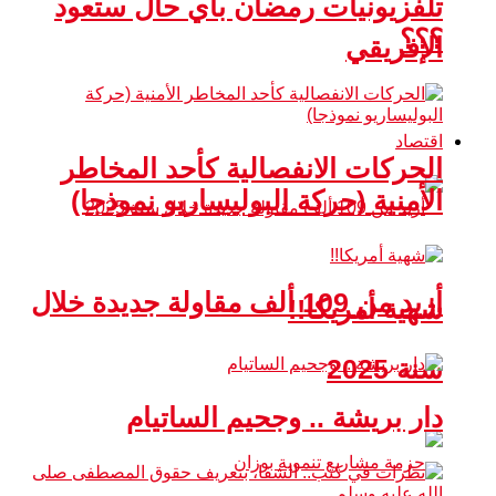
تلفزيونيات رمضان بأي حال ستعود
؟؟؟
الإفريقي
اقتصاد
الحركات الانفصالية كأحد المخاطر
الأمنية (حركة البوليساريو نموذجا)
أزيد من 109 ألف مقاولة جديدة خلال
شهية أمريكا!!
سنة 2025
دار بريشة .. وجحيم الساتيام