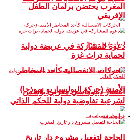
المغرب يحتضن برلمان الطفل
الإفريقي
دعوة للمشاركة في عريضة دولية
لحماية تراث غزة
الحركات الانفصالية كأحد المخاطر
الأمنية (حركة البوليساريو نموذجا)
انتصار دبلوماسي مغربي يؤسس
لشرعية تفاوضية دولية للحكم الذاتي
فن و ثقافة
الحاجة لتفعيل مشروع دار تاريخ