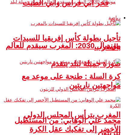
فخر أبي فراس وأبي الطيب
رياضة
تأجيل بطولة كأس إفريقيا للسيدات
مونديال 2030: المغرب سيقدم للعالم
بالمغرب
صورة جميلة لبلد يتقدم
كرة السلة : طنجة على موعد مع
مواجهتين ناريتين
المغرب يترأس المجلس الدولي
محمد علي الوهابي: من المستطيل
الأخضر إلى تفكيك عقل الكرة
للزيتون