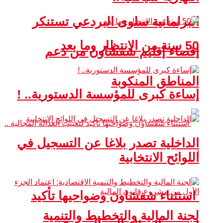
البرلمانية سلوى البردعي تستنكر
50 سنة من الانتظار وما بعد
إقصاء إقليم شفشاون من دعم
المناطق المنكوبة
إساءة كبرى للمؤسسة الدستورية.. !
الداخلية تصدر بلاغا عن التسجيل في
اللوائح الانتخابية
استثناء شفشاون وضواحيها تأكيد
لجنة المالية والتخطيط والتنمية