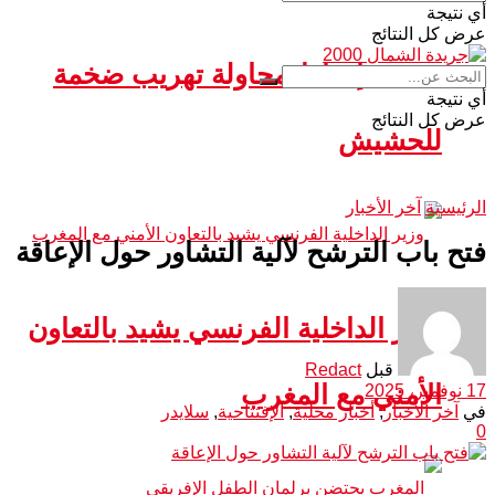
أي نتيجة
عرض كل النتائج
سبتة.. إحباط محاولة تهريب ضخمة
أي نتيجة
عرض كل النتائج
للحشيش
الرئيسية
آخر الأخبار
فتح باب الترشح لآلية التشاور حول الإعاقة
وزير الداخلية الفرنسي يشيد بالتعاون
قبل
Redact
الأمني مع المغرب
17 نوفمبر، 2025
في
آخر الأخبار
,
أخبار محلية
,
الإفتتاحية
,
سلايدر
0