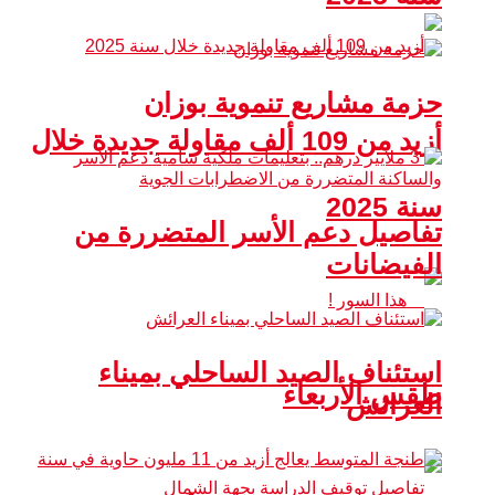
حزمة مشاريع تنموية بوزان
أزيد من 109 ألف مقاولة جديدة خلال
سنة 2025
تفاصيل دعم الأسر المتضررة من
الفيضانات
استئناف الصيد الساحلي بميناء
طقس الأربعاء
العرائش