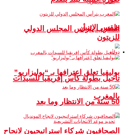
طقس الإثنين
المغرب يترأس المجلس الدولي
للزيتون
دولية
بوليفيا تعلق اعترافها بـ “بوليزاريو”
تأجيل بطولة كأس إفريقيا للسيدات
بالمغرب
50 سنة من الانتظار وما بعد
الصحافيون شركاء استراتيجيون لانجاح