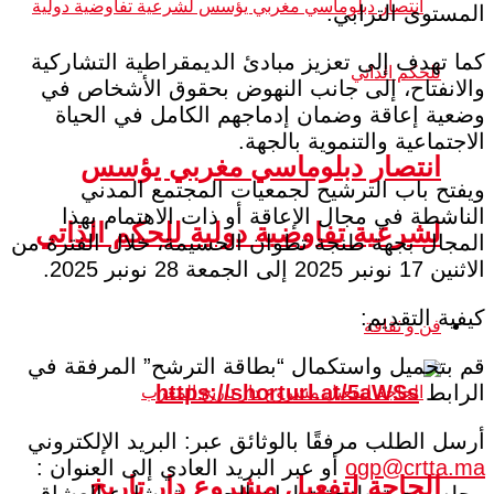
المستوى الترابي.
كما تهدف إلى تعزيز مبادئ الديمقراطية التشاركية
والانفتاح، إلى جانب النهوض بحقوق الأشخاص في
وضعية إعاقة وضمان إدماجهم الكامل في الحياة
الاجتماعية والتنموية بالجهة.
انتصار دبلوماسي مغربي يؤسس
ويفتح باب الترشيح لجمعيات المجتمع المدني
الناشطة في مجال الإعاقة أو ذات الاهتمام بهذا
لشرعية تفاوضية دولية للحكم الذاتي
المجال بجهة طنجة تطوان الحسيمة، خلال الفترة من
الاثنين 17 نونبر 2025 إلى الجمعة 28 نونبر 2025.
كيفية التقديم:
فن و ثقافة
قم بتحميل واستكمال “بطاقة الترشح” المرفقة في
الرابط
https://shorturl.at/5aWSs
أرسل الطلب مرفقًا بالوثائق عبر: البريد الإلكتروني
ogp@crtta.ma
أو عبر البريد العادي إلى العنوان :
الحاجة لتفعيل مشروع دار تاريخ
مجلس جهة طنجة تطوان الحسيمة، شارع العشاق،