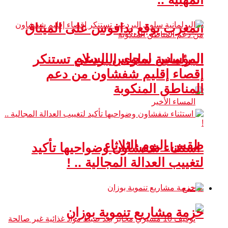
المغرب يوقع بدافوس على الميثاق
المؤسس لمجلس السلام
البرلمانية سلوى البردعي تستنكر
إقصاء إقليم شفشاون من دعم
المناطق المنكوبة
طقس اليوم الثلاثاء
استثناء شفشاون وضواحيها تأكيد
لتغييب العدالة المجالية .. !
مجتمع
حزمة مشاريع تنموية بوزان