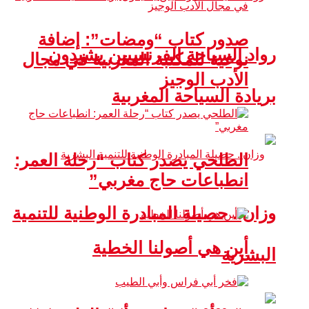
صدور كتاب “ومضات”: إضافة
رواد السياحة الفرنسيين يشيدون
نوعية للمكتبة المغربية في مجال
الأدب الوجيز
بريادة السياحة المغربية
الطلحي يصدر كتاب “رحلة العمر:
انطباعات حاج مغربي”
وزان.. حصيلة المبادرة الوطنية للتنمية
أين هي أصولنا الخطية
البشرية