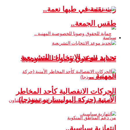
رب نقمة في طيها نعمة..
طقس الجمعة..
سياسة
تحديد موعد الانتخابات التشريعية
حماية للحقوق وصونا للخصوصية
المهنية ..
الحركات الانفصالية كأحد المخاطر
الأمنية (حركة البوليساريو نموذجا)
انتهازية سياسية..