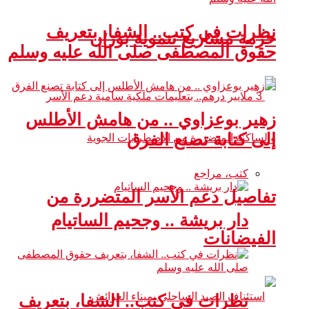
نظرات في كتب.. الشفا، بتعريف
حزمة مشاريع تنموية بوزان
حقوق المصطفى صلى الله عليه وسلم
زهير بوعزاوي .. من هامش الأطلس
إلى كتابة تصنع الفرق
كتب، مراجع
تفاصيل دعم الأسر المتضررة من
دار بريشة .. وجحيم الساتيام
الفيضانات
نظرات في كتب.. الشفا، بتعريف