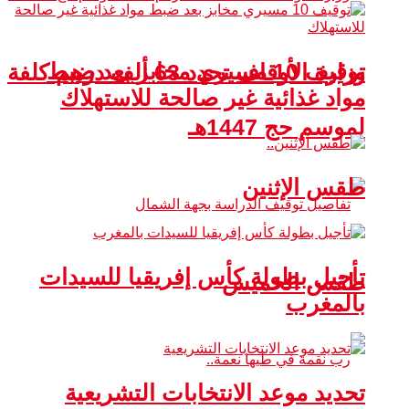
توقيف 10 مسيري مخابز بعد ضبط
وزارة الأوقاف تحدد 63 ألف درهم كلفة
مواد غذائية غير صالحة للاستهلاك
لموسم حج 1447هـ
طقس الإثنين
تأجيل بطولة كأس إفريقيا للسيدات
طقس الخميس
بالمغرب
تحديد موعد الانتخابات التشريعية