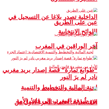
الداخلية تصدر بلاغا عن التسجيل في
عين على الطريق
اللوائح الانتخابية
آخر الوراقين في المغرب
“طوابع تمارة” قصة إصدار بريد مغربي
نادر لم يرَ النور
لجنة المالية والتخطيط والتنمية
من شُرفة المغرب إلى قلب الأمة
الاقتصادية: اعتماد الجزء الأول من