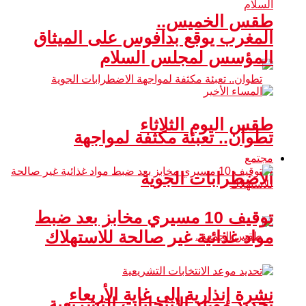
طقس الخميس..
المغرب يوقع بدافوس على الميثاق
المؤسس لمجلس السلام
طقس اليوم الثلاثاء
تطوان.. تعبئة مكثفة لمواجهة
مجتمع
الاضطرابات الجوية
توقيف 10 مسيري مخابز بعد ضبط
مواد غذائية غير صالحة للاستهلاك
نشرة إنذارية إلى غاية الأربعاء
تحديد موعد الانتخابات التشريعية