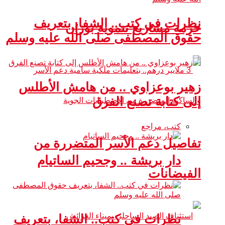
نظرات في كتب.. الشفا، بتعريف
حزمة مشاريع تنموية بوزان
حقوق المصطفى صلى الله عليه وسلم
زهير بوعزاوي .. من هامش الأطلس
إلى كتابة تصنع الفرق
كتب، مراجع
تفاصيل دعم الأسر المتضررة من
دار بريشة .. وجحيم الساتيام
الفيضانات
نظرات في كتب.. الشفا، بتعريف