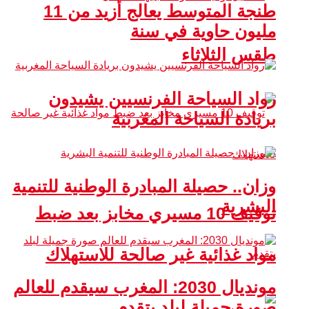
طنجة المتوسط يعالج أزيد من 11
مليون حاوية في سنة
طقس الثلاثاء
رواد السياحة الفرنسيين يشيدون
بريادة السياحة المغربية
وزان.. حصيلة المبادرة الوطنية للتنمية
البشرية
توقيف 10 مسيري مخابز بعد ضبط
مواد غذائية غير صالحة للاستهلاك
مونديال 2030: المغرب سيقدم للعالم
صورة جميلة لبلد يتقدم