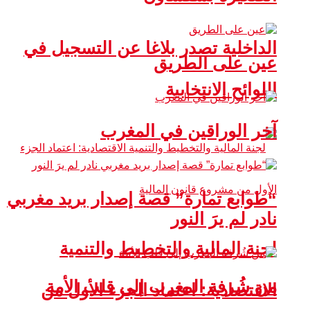
الداخلية تصدر بلاغا عن التسجيل في
عين على الطريق
اللوائح الانتخابية
آخر الوراقين في المغرب
“طوابع تمارة” قصة إصدار بريد مغربي
نادر لم يرَ النور
لجنة المالية والتخطيط والتنمية
من شُرفة المغرب إلى قلب الأمة
الاقتصادية: اعتماد الجزء الأول من