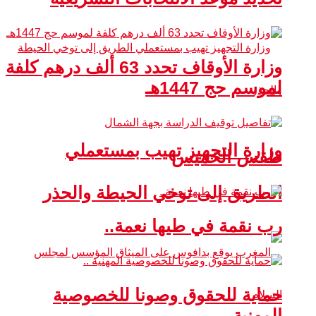
وزارة الأوقاف تحدد 63 ألف درهم كلفة
لموسم حج 1447هـ
وزارة التجهيز تهيب بمستعملي
طقس الخميس
الطريق إلى توخي الحيطة والحذر
رب نقمة في طيها نعمة..
حماية للحقوق وصونا للخصوصية
المهنية ..