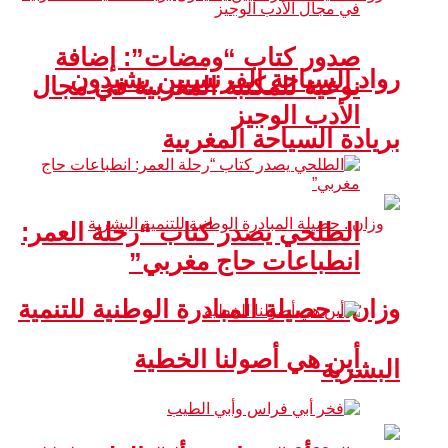
صدور كتاب “ومضات”: إضافة
رواد السياحة الفرنسيين يشيدون
نوعية للمكتبة المغربية في مجال
الأدب الوجيز
بريادة السياحة المغربية
الطلحي يصدر كتاب “رحلة العمر:
انطباعات حاج مغربي”
وزان.. حصيلة المبادرة الوطنية للتنمية
أين هي أصولنا الخطية
البشرية