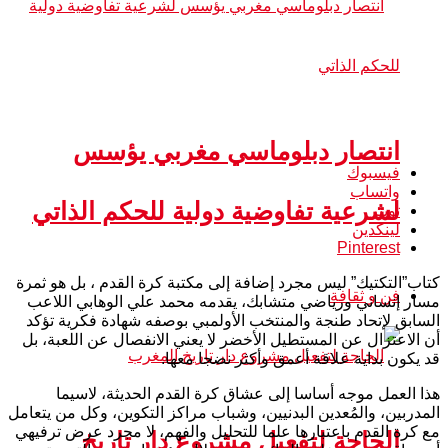
انتصار دبلوماسي مغربي يؤسس
فيسبوك
واتساب
لشرعية تفاوضية دولية للحكم الذاتي
تويتر
لينكدين
Pinterest
كتاب”التكتيك” ليس مجرد إضافة إلى مكتبة كرة القدم ، بل هو ثمرة
فن و ثقافة
مسار إنساني ورياضي متشابك، يقدمه محمد علي الوهابي اللاعب
السابق لإتحاد طنجة والمنتخب الأولمبي بوصفه شهادة فكرية تؤكد
أن الاعتزال عن المستطيل الأخضر لا يعني الانفصال عن اللعبة، بل
قد يكون بداية علاقة أعمق وأكثر نضجا معها.
هذا العمل موجه أساسا إلى عشاق كرة القدم الحديثة، لاسيما
المدربين، والمُعدين البدنيين، وشباب مراكز التكوين، وكل من يتعامل
مع كرة القدم باعتبارها علما للتحليل والفهم، لا مجرد عرض ترفيهي
الحاجة لتفعيل مشروع دار تاريخ