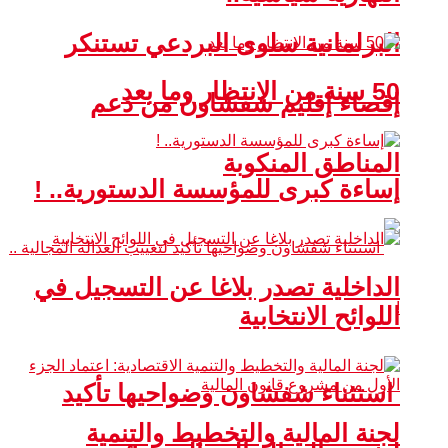
البرلمانية سلوى البردعي تستنكر
50 سنة من الانتظار وما بعد
إقصاء إقليم شفشاون من دعم
المناطق المنكوبة
إساءة كبرى للمؤسسة الدستورية.. !
الداخلية تصدر بلاغا عن التسجيل في
اللوائح الانتخابية
استثناء شفشاون وضواحيها تأكيد
لجنة المالية والتخطيط والتنمية