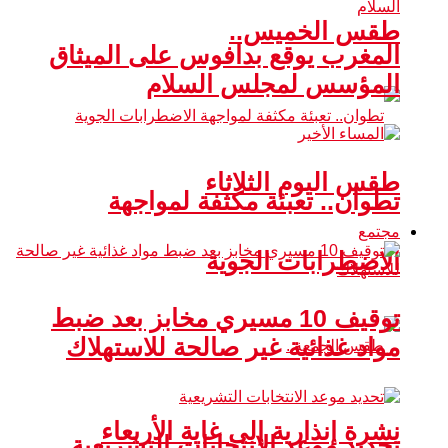
طقس الخميس..
المغرب يوقع بدافوس على الميثاق
المؤسس لمجلس السلام
طقس اليوم الثلاثاء
تطوان.. تعبئة مكثفة لمواجهة
مجتمع
الاضطرابات الجوية
توقيف 10 مسيري مخابز بعد ضبط
مواد غذائية غير صالحة للاستهلاك
نشرة إنذارية إلى غاية الأربعاء
تحديد موعد الانتخابات التشريعية