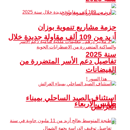
حزمة مشاريع تنموية بوزان
أزيد من 109 ألف مقاولة جديدة خلال
سنة 2025
تفاصيل دعم الأسر المتضررة من
الفيضانات
استئناف الصيد الساحلي بميناء
طقس الأربعاء
العرائش