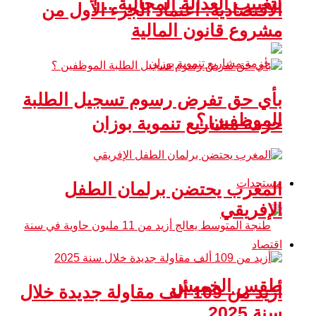
لتغييب العدالة المجالية .. !
الاقتصادية: اعتماد الجزء الأول من
مشروع قانون المالية
بأي حق تفرض رسوم تسجيل الطلبة
الموظفين ؟
حزمة مشاريع تنموية بوزان
مستجدات
المغرب يحتضن برلمان الطفل
الإفريقي
اقتصاد
طقس الخميس
أزيد من 109 ألف مقاولة جديدة خلال
سنة 2025