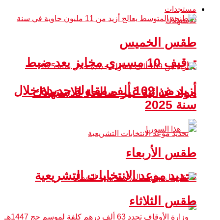
مستجدات
طقس الخميس
توقيف 10 مسيري مخابز بعد ضبط
أزيد من 109 ألف مقاولة جديدة خلال
مواد غذائية غير صالحة للاستهلاك
سنة 2025
طقس الأربعاء
تحديد موعد الانتخابات التشريعية
طقس الثلاثاء