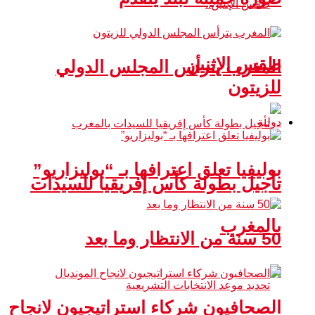
طقس الإثنين
المغرب يترأس المجلس الدولي
للزيتون
دولية
بوليفيا تعلق اعترافها بـ “بوليزاريو”
تأجيل بطولة كأس إفريقيا للسيدات
بالمغرب
50 سنة من الانتظار وما بعد
الصحافيون شركاء استراتيجيون لانجاح