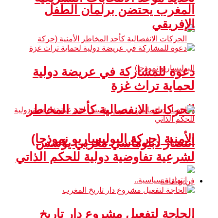
المغرب يحتضن برلمان الطفل
الإفريقي
دعوة للمشاركة في عريضة دولية
لحماية تراث غزة
الحركات الانفصالية كأحد المخاطر
الأمنية (حركة البوليساريو نموذجا)
انتصار دبلوماسي مغربي يؤسس
لشرعية تفاوضية دولية للحكم الذاتي
فن و ثقافة
الحاجة لتفعيل مشروع دار تاريخ