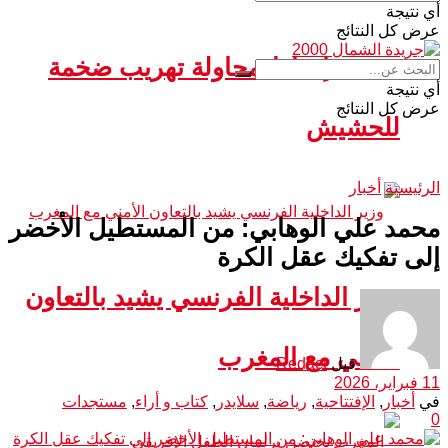
أي نتيجة
عرض كل النتائج
سبتة.. إحباط محاولة تهريب ضخمة
أي نتيجة
عرض كل النتائج
للحشيش
الرئيسية
أخبار
محمد علي الوهابي: من المستطيل الأخضر
إلى تفكيك عقل الكرة
وزير الداخلية الفرنسي يشيد بالتعاون
الأمني مع المغرب
قبل
Redact
11 فبراير، 2026
في
أخبار
,
الإفتتاحية
,
رياضة
,
سلايدر
,
كتاب و أراء
,
مستجدات
0