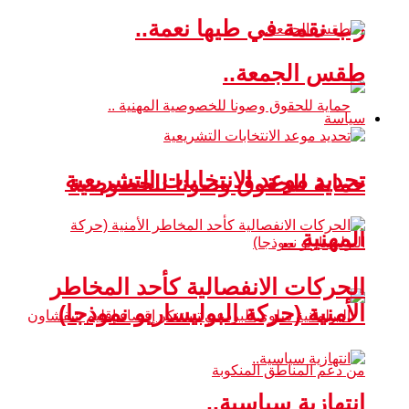
رب نقمة في طيها نعمة..
طقس الجمعة..
سياسة
تحديد موعد الانتخابات التشريعية
حماية للحقوق وصونا للخصوصية
المهنية ..
الحركات الانفصالية كأحد المخاطر
الأمنية (حركة البوليساريو نموذجا)
انتهازية سياسية..