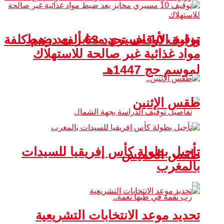
توقيف 10 مسيري مخابز بعد ضبط
وزارة الأوقاف تحدد 63 ألف درهم كلفة
مواد غذائية غير صالحة للاستهلاك
لموسم حج 1447هـ
طقس الإثنين
تأجيل بطولة كأس إفريقيا للسيدات
طقس الخميس
بالمغرب
تحديد موعد الانتخابات التشريعية